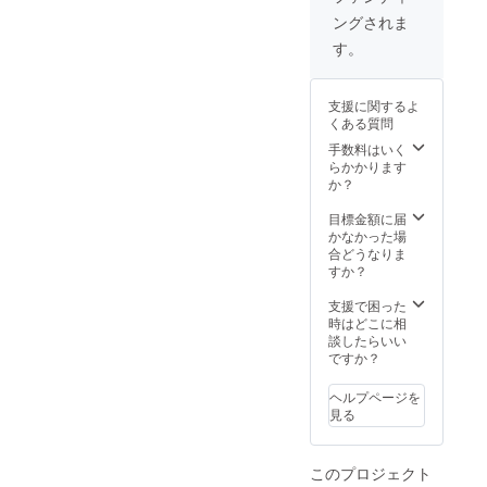
内容 ■
ングされま
ケモノ
ハント
す。
本体1個
■アクリ
ルスタ
支援に関するよ
ンド(ケ
くある質問
モノ) ■
ダイス
手数料はいく
トレイ
らかかります
■アクリ
か？
ルスタ
ンド(ハ
目標金額に届
ンター5
かなかった場
種各1
合どうなりま
個) ■あ
すか？
つめ
て！あ
支援で困った
にまる
時はどこに相
ず ■
談したらいい
げっ
ですか？
ちーず
ヘルプページを
見る
このプロジェクト