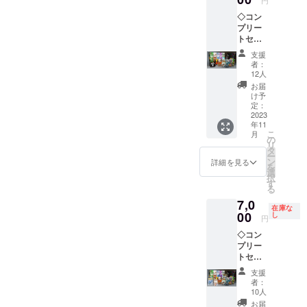
円
マとし
◇コン
て使用
プリー
すれ
トセッ
ば、よ
ト 通
り盤面
支援
常プラ
が豪華
者：
ンにオ
になり
12人
リジナ
ます！
お届
ルデザ
リター
け予
インの
ン内容
定：
布製ダ
2023
■ケモノ
年11
イスト
ハント
こ
月
レイ、
本体1個
の
リ
ハン
■アクリ
タ
ー
ターの
ルスタ
ン
詳細を見る
を
アクリ
ンド(ケ
選
択
ルスタ
モノ) ■
す
る
ンド5種
アクリ
7,0
が加
ルスタ
在庫な
わった
00
ンド(ハ
し
円
コンプ
ンター5
◇コン
リート
種各1
プリー
セット
個)
トセッ
です！
ト+メビ
リター
支援
シック
ン内容
者：
過去作2
■ケモノ
10人
点 コ
ハント
お届