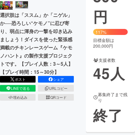
円
まちづくり・地域活性化
選択肢は「ススム」か「ニゲル」
か──恐ろしい“ケモノ”に忍び寄
CAMPFIRE for Social Good
CAMPFIRE Creation
り、弱点に渾身の一撃を叩き込み
117%
ましょう！ダイスを使った緊張感
CAMPFIREふるさと納税
machi-ya
コミュニティ
目標金額は
200,000円
満載のチキンレースゲーム『ケモ
ノハント』の製作支援プロジェク
支援者数
トです。【プレイ人数：3～5人】
45
人
【プレイ時間：15～30分】
ポスト
シェア
LINEで送る
URLコピー
募集終了まで残
埋め込み
QRコード
り
終了