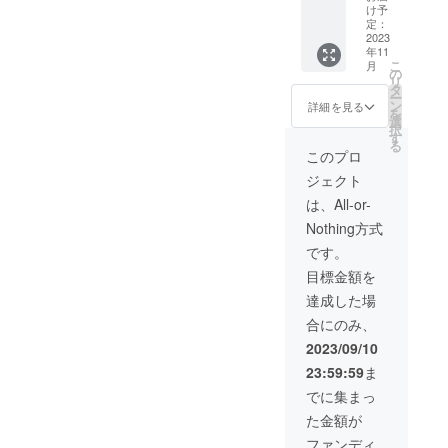
ンプ
本体1個
け予
リート
■アクリ
定：
セット
2023
ルスタ
年11
にプラ
ンド(ケ
こ
月
ス1,000
モノ) ■
の
リ
円で、
ダイス
タ
ー
メビ
トレイ
ン
詳細を見る
を
シック
■アクリ
選
択
の過去
ルスタ
す
る
作『あ
ンド(ハ
このプロ
つめ
ンター5
ジェクト
て！あ
種各1
にまる
個)
は、All-or-
ず』と
Nothing方式
『げっ
ちー
です。
ず』(ど
目標金額を
ちらも
通常販
達成した場
売価格
合にのみ、
1,500
円！)が
2023/09/10
購入で
23:59:59
ま
きる超
特価プ
でに集まっ
ランで
た金額が
す。 リ
ターン
ファンディ