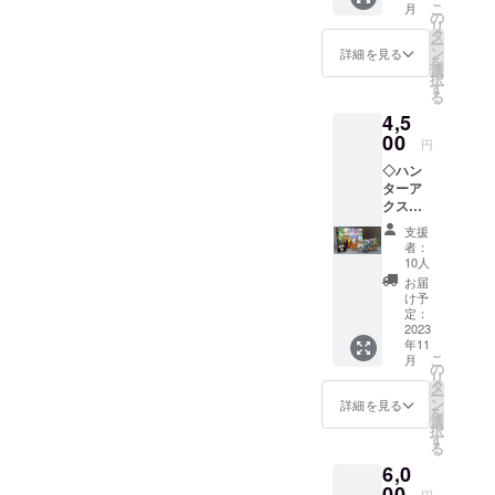
こ
月
イスト
の
リ
レイ」
タ
ー
が加
ン
詳細を見る
を
わった
選
択
プラン
す
る
です。
4,5
ダイス
トレイ
00
円
でより
◇ハン
遊びや
ターア
すく、
クスタ5
より豪
種セッ
華に！
支援
ト(送料
リター
者：
込) 通常
ン内容
10人
プラン
■ケモノ
お届
に「ハ
ハント
け予
ンター
本体 1
定：
のアク
2023
個 ■ア
年11
リルス
クリル
こ
月
タンド5
スタン
の
リ
種」が
ド(ケモ
タ
ー
加わっ
ノ) ■布
ン
詳細を見る
を
たプラ
製ダイ
選
択
ンで
ストレ
す
る
す。プ
イ
6,0
レイ
ヤーコ
00