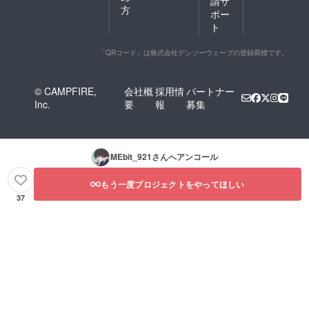
請サ
方
ポー
ト
「QRコード」は株式会社デンソーウェーブの登録商標です。
© CAMPFIRE,
会社概
採用情
パートナー
Inc.
要
報
募集
MEbit_921
さんへアンコール
もう一度プロジェクトをやってほしい
37