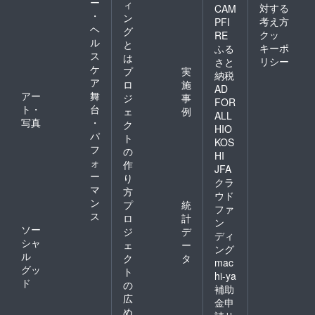
ー
ィ
対する
CAM
・
ン
考え方
PFI
ヘ
グ
クッ
RE
ル
と
キーポ
ふる
ス
は
リシー
さと
ケ
プ
実
納税
ア
ロ
施
AD
アー
舞
ジ
事
FOR
ト・
台
ェ
例
ALL
写真
・
ク
HIO
パ
ト
KOS
フ
の
HI
ォ
作
JFA
ー
り
クラ
マ
方
ウド
ン
プ
統
ファ
ス
ロ
計
ン
ソー
ジ
デ
ディ
シャ
ェ
ー
ング
ル
ク
タ
mac
グッ
ト
hi-ya
ド
の
補助
広
金申
め