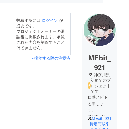
投稿するには
ログイン
が
必要です。
プロジェクトオーナーの承
認後に掲載されます。承認
された内容を削除すること
はできません。
MEbit_
※投稿する際の注意点
921
神奈川県
初めてのプ
ロジェクト
です
目菱メビト
と申しま
す。
2022年から
MEbit_921
『メビシッ
特定商取引
ク』という