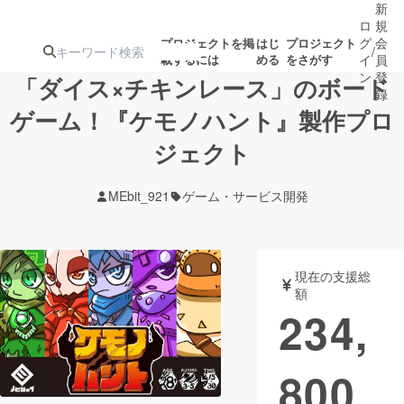
新
ロ
規
グ
会
プロジェクトを掲
はじ
プロジェクト
/
載するには
める
をさがす
イ
員
ン
登
「ダイス×チキンレース」のボード
録
ゲーム！『ケモノハント』製作プロ
ジェクト
人気のプロ
注目のリ
注目の新着プロ
募集終了が近いプ
もうすぐ公開
ジェクト
ターン
ジェクト
ロジェクト
されます
MEbit_921
ゲーム・サービス開発
アート・写真
音楽
現在の支援総
テクノロジー・ガジェット
ゲーム・サ
額
234,
映像・映画
書籍・雑誌
800
ビジネス・起業
チャレンジ