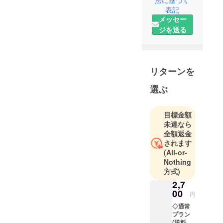
法に基づく
表記
個人サーク
メッセー
ルでボード
ジを送る
ゲームを製
作していま
す。
特に誇れる
リターンを
ような実績
はありませ
選ぶ
んが、ボド
ゲ製作が楽
目標金額
しくて仕方
未達なら
ありませ
全額返金
ん。
されます
(All-or-
過去の作品
Nothing
⇒『TAKIBI
方式)
』『あつめ
2,7
て！あにま
00
円
るず』
◇通常
『げっちー
プラン
ず』
(送料