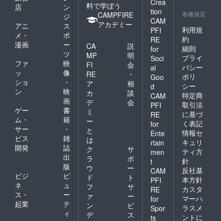
Crea
料で学ぼう
店
ン
tion
各種規定
CAMPFIRE
ジ
CAM
アカデミー
アニ
ス
利用規
PFI
メ・
ポ
約
RE
漫画
ー
CA
説
細則
for
ツ
MP
明
プライ
Soci
ファ
映
FI
会
バシー
al
ッ
像
RE
・
ポリ
Goo
ショ
・
ア
相
シー
d
ン
映
カ
談
特定商
CAM
画
デ
会
取引法
PFI
ゲー
書
ミ
に基づ
RE
ム・
籍
ー
く表記
for
サー
・
と
情報セ
Ente
ビス
雑
は
キュリ
rtain
開発
誌
ク
サ
ティ方
men
出
ラ
ポ
針
t
版
ウ
ー
反社基
CAM
ビジ
ビ
ド
ト
本方針
PFI
ネ
ュ
フ
サ
カスタ
RE
ス・
ー
ァ
ー
マーハ
for
起業
テ
ン
ビ
ラスメ
Spor
ィ
デ
ス
ントに
ts