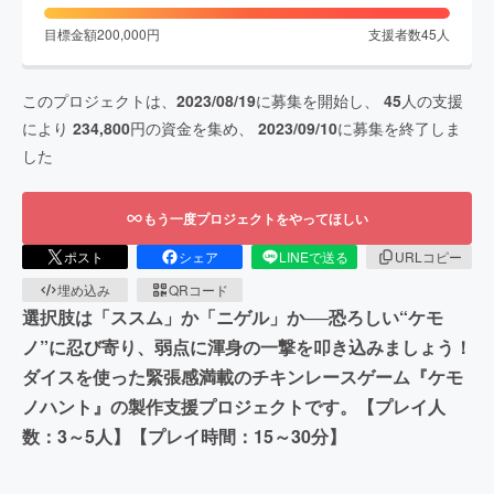
目標金額
200,000
円
支援者数
45
人
このプロジェクトは、
2023/08/19
に募集を開始し、
45
人の支援
により
234,800
円の資金を集め、
2023/09/10
に募集を終了しま
した
もう一度プロジェクトをやってほしい
ポスト
シェア
LINEで送る
URLコピー
埋め込み
QRコード
選択肢は「ススム」か「ニゲル」か──恐ろしい“ケモ
ノ”に忍び寄り、弱点に渾身の一撃を叩き込みましょう！
ダイスを使った緊張感満載のチキンレースゲーム『ケモ
ノハント』の製作支援プロジェクトです。【プレイ人
数：3～5人】【プレイ時間：15～30分】