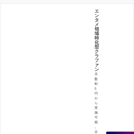
エ
ン
タ
メ
領
域
特
化
型
ク
ラ
フ
ァ
ン
手
数
料
0
円
か
ら
実
施
可
能
。
企