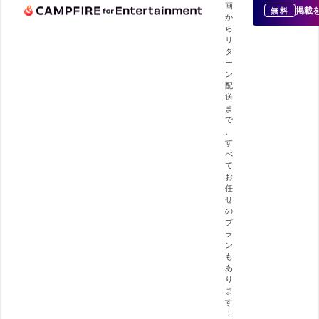
画
掲載
無料
か
ら
リ
タ
ー
ン
配
送
ま
で
、
す
べ
て
お
任
せ
の
プ
ラ
ン
も
あ
り
ま
す
！