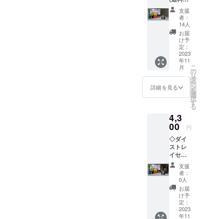
込) ケ
支援
モノハ
者：
ント本
14人
体にア
お届
クリル
け予
スタン
定：
ド(ケモ
2023
年11
ノ)が付
こ
月
いてく
の
リ
る通常
タ
ー
プラン
ン
詳細を見る
を
です。
選
択
リター
す
る
ン内容
4,3
■ケモノ
ハント
00
円
本体1個
◇ダイ
■アクリ
ストレ
ルスタ
イセッ
ンド (ケ
ト(送料
モノ)
支援
込) 通常
者：
プラン
0人
に「オ
お届
リジナ
け予
ルデザ
定：
インの
2023
年11
布製ダ