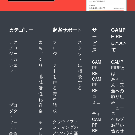
カテゴリー
起案サポート
サ
CAMP
ー
FIRE
テク
ま
プ
ス
ビ
につい
ノロ
ち
ロ
タ
ス
て
ジー
づ
ジ
ッ
・ガ
く
ェ
フ
CAM
CAMP
ジェ
り
ク
に
PFI
FIREと
ット
・
ト
相
RE
は
地
を
談
CAM
あんし
域
作
す
PFI
ん・安
活
る
る
RE
全への
性
資
コ
取り組
化
料
ミュ
み
プロ
音
請
ニ
ニュー
ダク
楽
求
ティ
ス
ト
CAM
ヘルプ
クラウドファ
フー
チ
PFI
お問い
ンディングの
ド・
ャ
RE
合わせ
ノウハウを無
飲食
レ