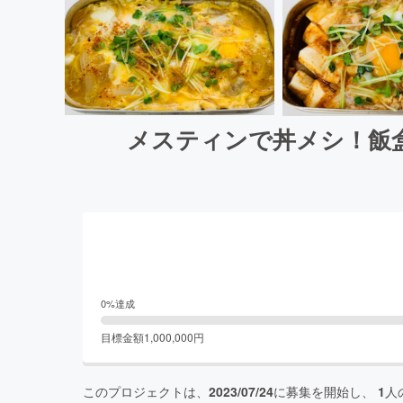
メスティンで丼メシ！飯
0
%達成
目標金額
1,000,000
円
このプロジェクトは、
2023/07/24
に募集を開始し、
1
人