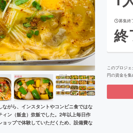
募集終
CAMPFIRE for Social Good
CAMPFIRE Creation
終
CAMPFIREふるさと納税
machi-ya
コミュニティ
このプロジェ
円の資金を集
しながら、インスタントやコンビニ食ではな
ティン（飯盒）炊飯でした。2年以上毎日作
ショップで体験していただくため、設備費な