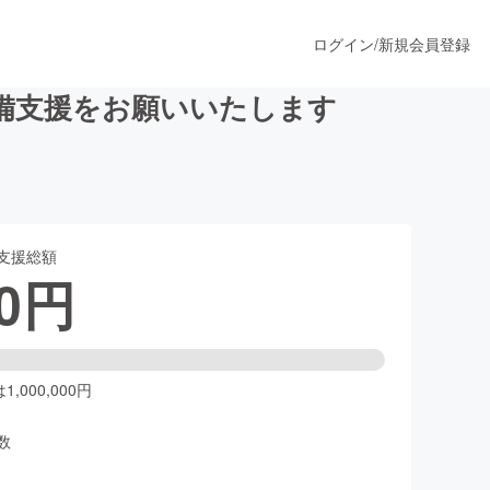
ログイン
/
新規会員登録
備支援をお願いいたします
うすぐ公開されます
支援総額
プロダクト
0
円
ファッション
スポーツ
,000,000円
数
ア
ソーシャルグッド
人