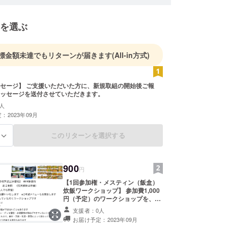
を選ぶ
標金額未達でもリターンが届きます
(All-in方式)
セージ】 ご支援いただいた方に、新規取組の開始後ご報
ッセージを送付させていただきます。
人
：2023年09月
このリターンを選択する
る
900
円
【1回参加権・メスティン（飯盒）
炊飯ワークショップ】 参加費1,000
円（予定）のワークショップを、1
回ご参加いただけます。 ※事前予約
支援者：0人
が必要です ※1年以内にご利用くだ
お届け予定：2023年09月
さい 〈備考〉 参加権管理のため住