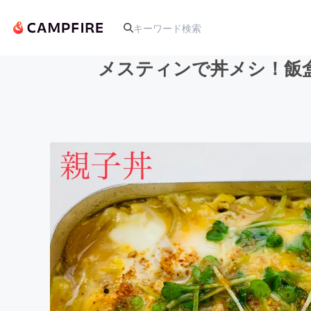
メスティンで丼メシ！飯
人気のプロジェクト
アート・写真
テクノロジー・ガジェット
映像・映画
ビジネス・起業