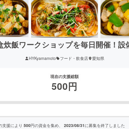
盒炊飯ワークショップを毎日開催！設
HYKyamamoto
フード・飲食店
愛知県
現在の支援総額
500
円
の支援により
500
円の資金を集め、
2023/08/31
に募集を終了しました