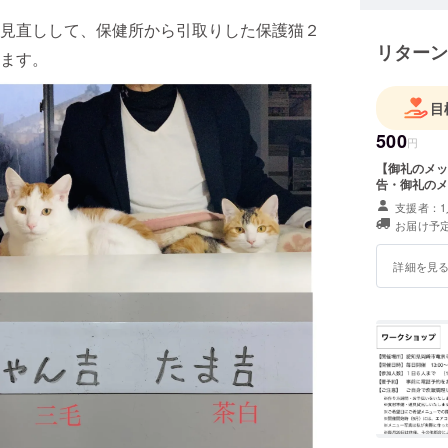
見直しして、保健所から引取りした保護猫２
リターン
ります。
目
500
円
【御礼のメッ
告・御礼のメ
支援者：1
お届け予定
詳細を見