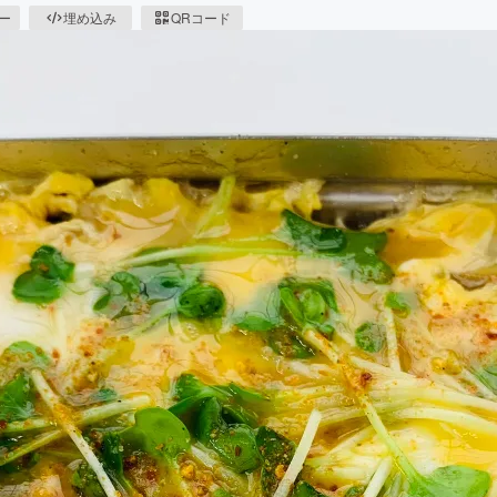
ピー
埋め込み
QRコード