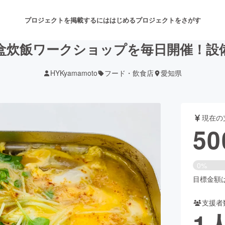
プロジェクトを掲載するには
はじめる
プロジェクトをさがす
盒炊飯ワークショップを毎日開催！設
HYKyamamoto
フード・飲食店
愛知県
注目のリターン
注目の新着プロジェクト
募集終了が近いプロジェクト
も
現在の
音楽
舞台・パフォーマンス
50
ゲーム・サービス開発
フード・飲食店
0%
書籍・雑誌出版
アニメ・漫画
目標金額は1
支援者
チャレンジ
ビューティー・ヘルスケ
1