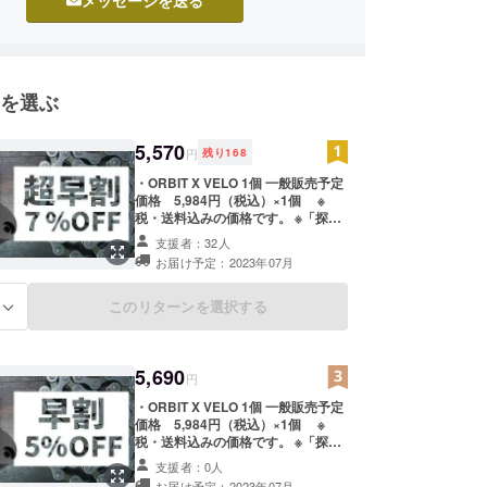
を選ぶ
5,570
円
残り
168
・ORBIT X VELO 1個 一般販売予定
価格 5,984円（税込）×1個 ※
税・送料込みの価格です。 ※「探
す」アプリ搭載のiPhone、iPad、
支援者：32人
Mac及び「デバイスを探す」を搭載
お届け予定：2023年07月
のApple Watchで使用可能です。
※Android機では、ご使用いただけま
せん。 ※皆様のご支援により量産効
このリターンを選択する
る
率が向上した場合、正規販売価格が
販売予定価格より下がる可能性もご
ざいます。 ※デザイン・仕様は変更
5,690
になる可能性もございます。ご了承
円
ください。 ※ご注文状況、使用部材
・ORBIT X VELO 1個 一般販売予定
の供給状況、製造工程上の都合等に
価格 5,984円（税込）×1個 ※
より出荷時期が遅れる場合がありま
税・送料込みの価格です。 ※「探
す。
す」アプリ搭載のiPhone、iPad、
支援者：0人
Mac及び「デバイスを探す」を搭載
お届け予定：2023年07月