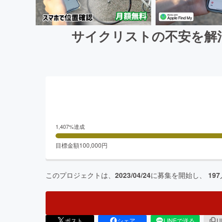
サイクリストの不安を解
1,407
%達成
目標金額
100,000
円
このプロジェクトは、
2023/04/24
に募集を開始し、
197
ポスト
シェア
LINEで送る
U