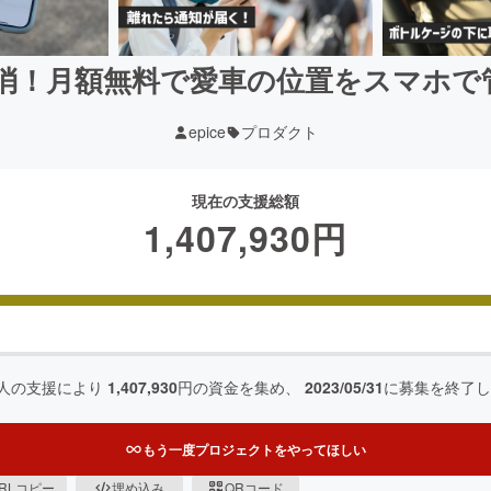
消！月額無料で愛車の位置をスマホで
epice
プロダクト
現在の支援総額
1,407,930
円
人の支援により
1,407,930
円の資金を集め、
2023/05/31
に募集を終了し
もう一度プロジェクトをやってほしい
RLコピー
埋め込み
QRコード