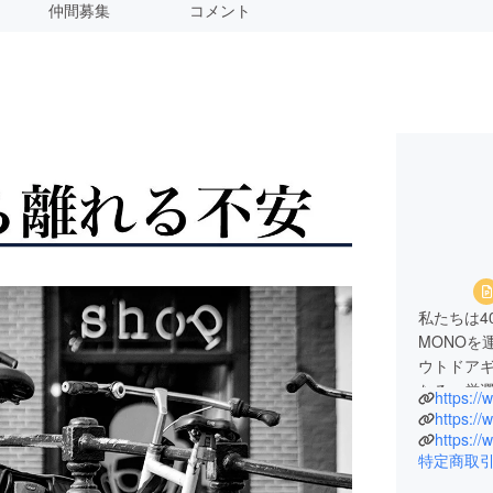
仲間募集
コメント
私たちは4
MONOを
ウトドアギ
https:/
https:/
https://
特定商取