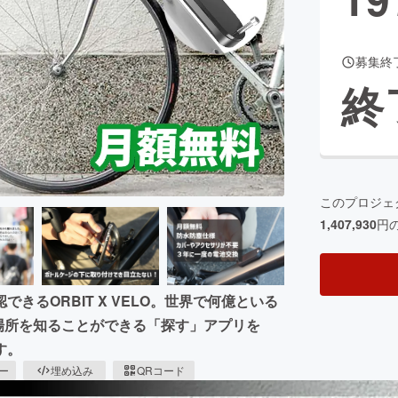
募集終
CAMPFIRE for Social Good
CAMPFIRE Creation
終
CAMPFIREふるさと納税
machi-ya
コミュニティ
このプロジェ
1,407,930
円
るORBIT X VELO。世界で何億といる
の場所を知ることができる「探す」アプリを
す。
ピー
埋め込み
QRコード