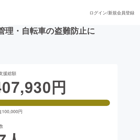
ログイン
/
新規会員登録
管理・自転車の盗難防止に
うすぐ公開されます
支援総額
プロダクト
407,930
円
ファッション
スポーツ
00,000円
数
ア
ソーシャルグッド
7
人