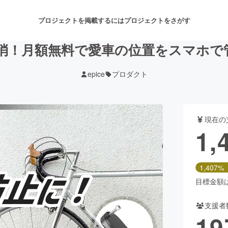
プロジェクトを掲載するには
プロジェクトをさがす
消！月額無料で愛車の位置をスマホで
epice
プロダクト
注目のリターン
注目の新着プロジェクト
募集終了が近いプロジェクト
も
現在の
音楽
舞台・パフォーマンス
1,
ゲーム・サービス開発
フード・飲食店
1,407%
書籍・雑誌出版
アニメ・漫画
目標金額は1
支援者
チャレンジ
ビューティー・ヘルスケ
19