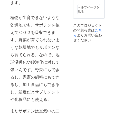
12cm(
ます。
と持ち
縦x横x
運べま
ヘルプページを
高さ）
す。内
見る
ペン
側にあ
植物が生育できないような
ケー
る紐は
ス
しおり
乾燥地でも、サボテンを植
このプロジェクト
3.6cm x
として
の問題報告は
こち
17.8cm
ノート
えてＣＯ２を吸収できま
x
ら
よりお問い合わ
の使っ
4.5cm(
ている
す。野菜が育てられないよ
せください
縦x横x
ページ
うな乾燥地でもサボテンな
高さ）
に挟ん
ノート
で使え
ら育てられる。なので、地
カ
ます。
バー
素材 サ
球温暖化や砂漠化に対して
27cm x
サボテ
19.8cm
ンレ
強いんです。野菜にもでき
x
ザー、
1cm(縦
ポリエ
るし、家畜の飼料にもでき
x横x厚
ステ
み）B5
るし、加工食品にもできる
ル、ポ
サイズ
リウレ
し、最近だとサプリメント
ノート
タン、
対応 原
ペー
や化粧品にも使える。
産国：
パー サ
メキシ
イズ
コ他、
27cm x
またサボテンは空気中の二
縫製加
19.8cm