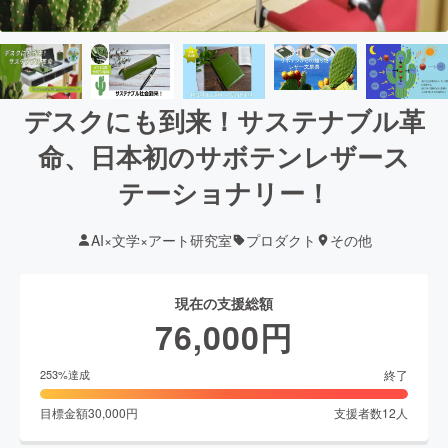
デスクにも到来！サステナブル革
命、日本初のサボテンレザース
テーショナリー！
AI×文学×アート研究室
プロダクト
その他
現在の支援総額
76,000
円
終了
253
%達成
目標金額
30,000
円
支援者数
12
人