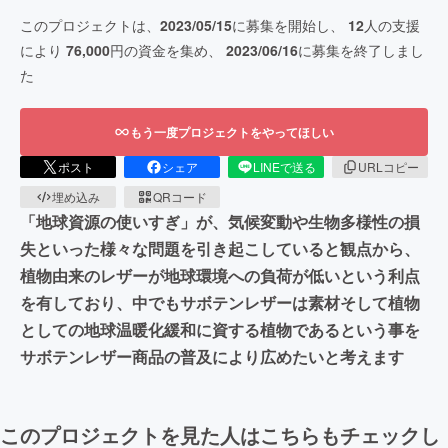
このプロジェクトは、
2023/05/15
に募集を開始し、
12
人の支援
により
76,000
円の資金を集め、
2023/06/16
に募集を終了しまし
た
もう一度プロジェクトをやってほしい
ポスト
シェア
LINEで送る
URLコピー
埋め込み
QRコード
「地球資源の使いすぎ」が、気候変動や生物多様性の損
失といった様々な問題を引き起こしていると観点から、
植物由来のレザーが地球環境への負荷が低いという利点
を有しており、中でもサボテンレザーは素材そして植物
としての地球温暖化緩和に資する植物であるという事を
サボテンレザー商品の普及により広めたいと考えます
このプロジェクトを見た人はこちらもチェックし