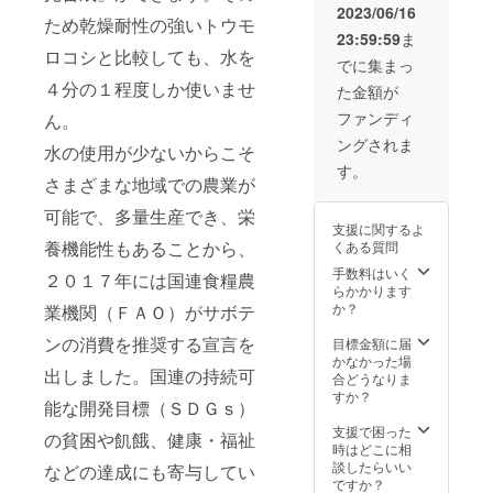
環境に
ノート
ル、
2023/06/16
ン
ため乾燥耐性の強いトウモ
負荷を
がジャ
ペー
8.7cm x
23:59:59
ま
かけな
ストに
パー、
8.7cm x
ロコシと比較しても、水を
いビー
入るサ
金属 サ
でに集まっ
12cm(
ガンレ
イズ。
イズ
縦x横x
４分の１程度しか使いませ
た金額が
ザーの
表面か
3.6cm x
高さ）
代表
ら裏面
17.8cm
ファンディ
ん。
原産
格。汚
にある
x
国：メ
ングされま
れても
ポケッ
水の使用が少ないからこそ
4.5cm(
キシコ
さっと
トには
縦x横x
す。
他、縫
さまざまな地域での農業が
人拭
定規や
高さ）
製加
き、お
カー
原産
工 中
可能で、多量生産でき、栄
手入れ
ド、名
国：メ
国
支援に関するよ
簡単。
刺等
キシコ
養機能性もあることから、
くある質問
素材 サ
様々な
他、縫
ボテン
小物を
手数料はいく
製加
２０１７年には国連食糧農
レ
入れる
らかかります
工 中
ザー、
ことが
か？
業機関（ＦＡＯ）がサボテ
国
ポリエ
できま
ステ
ンの消費を推奨する宣言を
す。側
目標金額に届
ル、他
面のホ
かなかった場
出しました。国連の持続可
サイ
ルダー
合どうなりま
ズ ペ
には
すか？
能な開発目標（ＳＤＧｓ）
ン立
ボール
て
ペンを
支援で困った
の貧困や飢餓、健康・福祉
さして
時はどこに相
8.7cm x
ノート
談したらいい
などの達成にも寄与してい
8.7cm x
カバー
ですか？