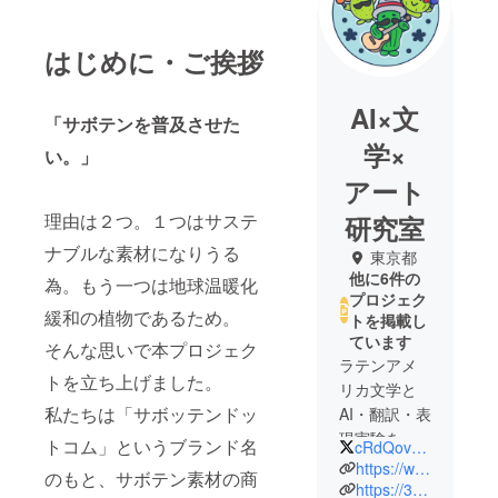
はじめに・ご挨拶
AI×文
「サボテンを普及させた
学×
い。」
アート
理由は２つ。１つはサステ
研究室
ナブルな素材になりうる
東京都
他に6件の
為。もう一つは地球温暖化
プロジェク
緩和の植物であるため。
トを掲載し
ています
そんな思いで本プロジェク
ラテンアメ
トを立ち上げました。
リカ文学と
私たちは「サボッテンドッ
AI・翻訳・表
現実験を横
トコム」というブランド名
cRdQovhP7wjre6p
断するイン
https://www.instagram.com/cactus_wellness_lab/
のもと、サボテン素材の商
ディペンデ
https://3bo10.base.shop