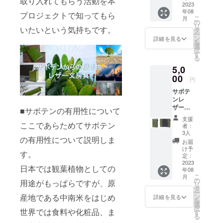
取り入れてもらう活動を本
MARTI
2023
リーン
年08
社のサ
色のペ
プロジェクトで知ってもら
こ
月
ボテン
ン立て
の
リ
いたいという気持ちです。
を原料
がデス
タ
ー
とした
ク上を
ン
詳細を見る
を
ヴィー
エコな
選
択
ガンレ
空間に
す
る
ザー
変えて
5,0
「Dess
くれま
erto（
00
す。
円
デセル
ボール
サボテ
ト）」
ペン、
ンレ
で作っ
定規、
ザーで
たサス
ハサ
■サボテンの有用性について
作った
テナブ
ミ、
支援
「ノー
ここであらためてサボテン
ルなペ
カッ
者：
トカ
ンケー
ター等
3人
の有用性について説明しま
バー」
スで
必要な
お届
ADRIA
す。サ
文房具
け予
す。
NO DI
ボテン
定：
を収納
MARTI
2023
とわか
できて
日本では観葉植物としての
年08
社のサ
るグ
デスク
こ
月
ボテン
リーン
の
の上を
用途がもっぱらですが、原
リ
を原料
色のペ
タ
すっき
ー
とした
ンケー
産地である中南米をはじめ
ン
り整理
詳細を見る
を
ヴィー
スは
選
できる
択
世界では食料や化粧品、ま
ガンレ
ボール
す
ステー
る
ザー
ペンな
ショナ