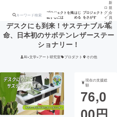
新
ロ
規
グ
会
プロジェクトを掲
はじ
プロジェクト
/
載するには
める
をさがす
イ
員
ン
登
デスクにも到来！サステナブル革
録
命、日本初のサボテンレザーステー
ショナリー！
人気のプロ
注目のリ
注目の新着プロ
募集終了が近いプ
もうすぐ公開
ジェクト
ターン
ジェクト
ロジェクト
されます
AI×文学×アート研究室
プロダクト
その他
アート・写真
音楽
現在の支援総
テクノロジー・ガジェット
ゲーム・サ
額
76,0
映像・映画
書籍・雑誌
00
円
ビジネス・起業
チャレンジ