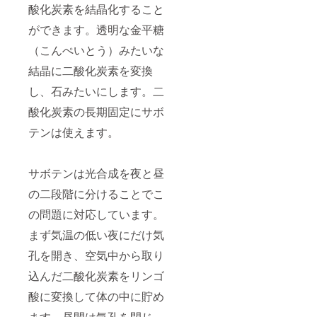
工 中
x
酸化炭素を結晶化すること
国
1cm(縦
ができます。透明な金平糖
x横x厚
み） 原
（こんぺいとう）みたいな
産国：
メキシ
結晶に二酸化炭素を変換
コ他、
縫製加
し、石みたいにします。二
工 中
国 対応
酸化炭素の長期固定にサボ
ノート
サイズ
テンは使えます。
B5
サボテンは光合成を夜と昼
の二段階に分けることでこ
の問題に対応しています。
まず気温の低い夜にだけ気
孔を開き、空気中から取り
込んだ二酸化炭素をリンゴ
酸に変換して体の中に貯め
ます。昼間は気孔を閉じ、