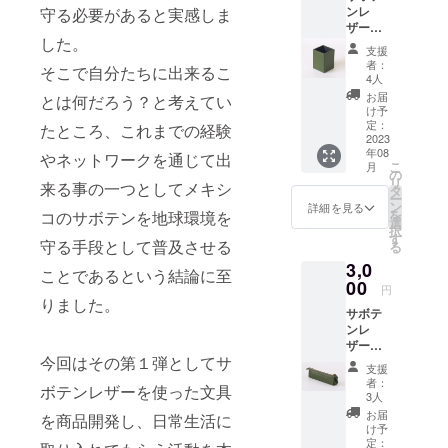
ら、AI翻訳の
ンレ
守る必要があると実感しま
台頭という
ザーで
した。
作った
現実に正面
支援
「ペン
者：
から向き合
そこで自分たちに出来るこ
立て」
4人
い、「翻訳
ADRIA
お届
とは何だろう？と考えてい
NO DI
け予
とは何か」
MARTI
定：
たところ、これまでの経験
「人間の迷
社のサ
2023
年08
ボテン
やネットワークを通じて出
いに価値は
こ
月
を原料
の
あるのか」
リ
来る事の一つとしてメキシ
とした
タ
ー
を問い続け
ヴィー
ン
詳細を見る
を
コのサボテンを地球環境を
ガンレ
選
ています。
択
ザー
す
守る手段として普及させる
文学は売れ
る
「Dess
3,0
ない。翻訳
erto（
ことであるという結論に至
デセル
00
は儲からな
円
ト）」
りました。
い。それで
サボテ
で作っ
ンレ
たサス
も、言葉が
ザーで
テナブ
人に届く瞬
今回はその第１弾としてサ
作った
ルなペ
支援
間を信じ
「ペン
ン立て
者：
ボテンレザーを使った文具
ケー
です。
3人
て、この実
ス」
サボテ
お届
を商品開発し、日常生活に
験を立ち上
ADRIA
ンとわ
け予
NO DI
げました。
かるグ
定：