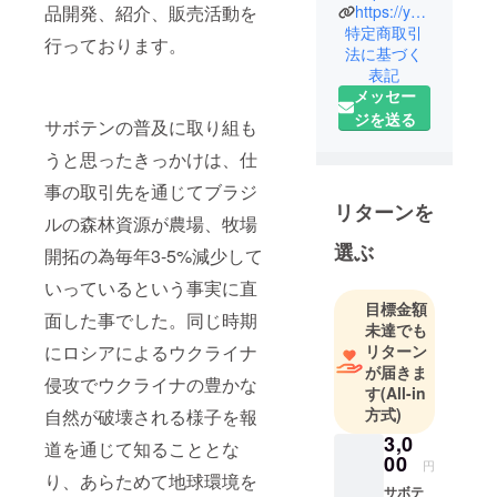
品開発、紹介、販売活動を
https://youtu.be/pujfsfmEVZ4
ント研究
特定商取引
室。
行っております。
法に基づく
アルゼンチ
表記
ンの作家
メッセー
Gustavo
ジを送る
サボテンの普及に取り組も
Nielsenと30
うと思ったきっかけは、仕
年来の交流
を持ち、今
事の取引先を通じてブラジ
回のプロ
リターンを
ルの森林資源が農場、牧場
ジェクトは
選ぶ
開拓の為毎年3-5%減少して
本人の承認
のもとで実
いっているという事実に直
施していま
目標金額
面した事でした。同じ時期
未達でも
す。
にロシアによるウクライナ
リターン
これまでラ
が届きま
テンアメリ
侵攻でウクライナの豊かな
す
(All-in
カ文学を日
方式)
自然が破壊される様子を報
本語で紹介
3,0
道を通じて知ることとな
する活動を
00
円
続けなが
り、あらためて地球環境を
サボテ