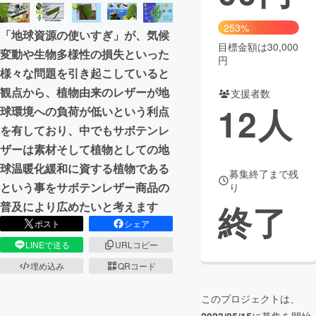
まちづくり・地域活性化
253%
「地球資源の使いすぎ」が、気候
目標金額は30,000
変動や生物多様性の損失といった
円
CAMPFIRE for Social Good
CAMPFIRE Creation
様々な問題を引き起こしていると
CAMPFIREふるさと納税
machi-ya
コミュニティ
観点から、植物由来のレザーが地
支援者数
12
人
球環境への負荷が低いという利点
を有しており、中でもサボテンレ
ザーは素材そして植物としての地
球温暖化緩和に資する植物である
募集終了まで残
という事をサボテンレザー商品の
り
終了
普及により広めたいと考えます
ポスト
シェア
LINEで送る
URLコピー
埋め込み
QRコード
このプロジェクトは、