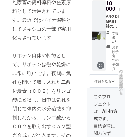
た家畜の飼料原料や色素原
10,
「Dess
ら２，
リーの
erto（
000
３本収
定番ア
円
料として活用されていま
デセル
納のス
イテ
ANO DI
ト）」
リムタ
ム。作
す。最近ではバイオ燃料と
MARTI
で作っ
イプ。
業に疲
社のサ
たサス
このペ
してメキシコの一部で実用
れた時
ボテン
テナブ
ンケー
に
支援
を原料
ルな
化もされています。
スを持
ぼーっ
者：
とした
ノート
ち歩く
4人
と眺め
ヴィー
カバー
と学校
ている
お届
ガンレ
です。
や職場
け予
とメキ
サボテン自体の特徴とし
ザー
ポケッ
定：
で地球
シコの
「Dess
2023
ト、ペ
環境に
荒野で
て、サボテンは熱や乾燥に
年08
erto（
ン入れ
感心の
しぶと
こ
月
デセル
もつい
の
ある、
く生き
非常に強いです。夜間に気
リ
ト）」
た便利
タ
エコ感
抜くサ
ー
で作っ
なノー
ン
孔を開いて取り入れた二酸
度が高
詳細を見る
ボテン
を
たサス
トカ
選
いと評
に思い
択
テナブ
化炭素（ＣＯ２）をリンゴ
バーで
す
価が上
を馳せ
る
ルな文
す。サ
がるこ
このプロ
ること
酸に変換し、日中は気孔を
具セッ
ボテン
と間違
になる
ジェクト
トで
とわか
いな
でしょ
閉じて体内の水分蒸散を抑
す。サ
るグ
し。 素
は、
All-In方
う。 素
ステナ
リーン
材 サボ
材 サボ
制しながら、リンゴ酸から
式
です。
ブルな
色の
テンレ
テンレ
サボテ
ノート
ザー、
ＣＯ２を取り出すＣＡＭ型
目標金額に
ザー、
ンレ
カバー
ポリエ
ポリプ
関わらず、
ザーは
光合成』ができます。その
はB5
ステ
ロピレ