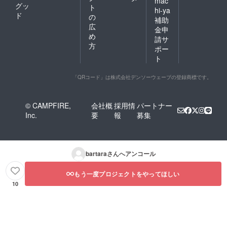
mac
グッ
ト
hi-ya
ド
の
補助
広
金申
め
請サ
方
ポー
ト
「QRコード」は株式会社デンソーウェーブの登録商標です。
© CAMPFIRE,
会社概
採用情
パートナー
Inc.
要
報
募集
bartara
さんへアンコール
もう一度プロジェクトをやってほしい
10