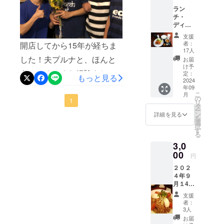
ていた
良いお店にすることでみな
ラン
だきま
さまに還元していきます。
チ・
す。 １
ディ
５周年
おひとりおひとりには、期
ナーと
のイベ
支援
もに
ントの
者：
間終了後ていねいにお返事
開店してから15年が経ちま
1000円
成功に
17人
相当の
向けて
していきたいと思います。
した！夫プルナと、ほんと
お届
お食事
ご支援
け予
それでは残り11日、よろし
うにいろいろな経験をしな
券を発
のほど
定：
もっと見る
行させ
2024
を、お
くお願いいたします。
がらやってきました。いろ
年09
ていた
願いい
こ
月
だきま
たしま
の
いろ自分なりにはやってみ
1
リ
す 15周
す。
タ
ー
年のご
ン
たもののプロデュースが下
詳細を見る
を
支援込
選
択
手なので、集客には万年苦
みのチ
す
る
ケット
労し、お金もぜんぜんため
3,0
です。
ドリン
00
円
ることが出来ませんでし
ク、テ
２０２
イクア
た。でも、楽しいスタッフ
４年９
ウトで
月１4日
たち、応援してくれる優し
も、店
（土）
内のす
支援
いお客さん、たくさん相談
開催
べての
者：
バール
ことに
3人
に乗ってくれた仲間を得る
＝タラ
ご使用
お届
１５周