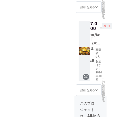
リ
きま
を演奏
タ
ていま
ー
す。 １
できる
ン
す。悩
詳細を見る
を
プレー
奏者
選
みのあ
択
ト・１
で、歌
す
る方は
る
ドリン
も素晴
試して
7,0
ク付 ラ
らしい
みてく
残り6
イブ成
00
です。
ださ
円
功のた
各地で
い。 ※
10月31
めの支
活躍し
この商
日
援金が
てい
品は手
（木）
含まれ
らっ
作り雑
ティ
ます。
しゃる
貨の部
支援
ハール
そのほ
有名人
類とな
者：
（ネ
かにも
です
9人
りま
パール
当店を
が、こ
す。体
お届
で最大
応援し
んな小
け予
調改善
規模の
てくだ
定：
さなお
の感想
お祭
2024
さる
店でも
は寄せ
年10
り）に
ミュー
応援し
られて
こ
月
ちなん
ジシャ
の
てくだ
おりま
リ
だ、ネ
ンの
タ
さって
すが、
ー
パール
方々が
ン
いて、
詳細を見る
あくま
を
料理
いらっ
選
喜んで
でも個
択
パー
しゃる
す
ライブ
人個人
る
ティ フ
予定で
をして
このプロ
の感想
リード
す！ 詳
くださ
となり
ジェクト
リンク
しい内
いま
ます。
付き
容は、
す！ チ
は、
All-In方
※サイズ