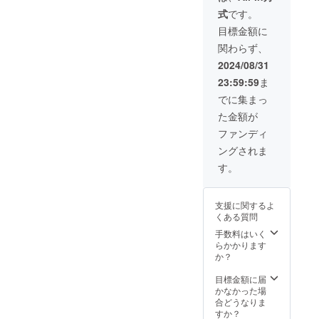
参加チ
当店
ベット
は、足
式
です。
ケット
Facebo
やチ
の長さ
（支援
okなど
ベット
目標金額に
という
金を含
でおい
仏教、
よりも
関わらず、
んでい
おいお
平和の
横幅に
ます）
知らせ
トーク
2024/08/31
よるも
10月31
してい
も素晴
のが大
23:59:59
ま
日
きま
らしい
きいで
（木）
す。 写
です。
でに集まっ
す。鼻
17時～
真は過
ライブ
緒の閉
た金額が
予定 写
去に
後にお
まり具
真は6年
行った
話を伺
ファンディ
合で
ほど前
日のも
うこと
す。 ※
ングされま
のもの
ので
もでき
一足一
です
す。
るのも
す。
足丁寧
（写真
このよ
に手つ
提供：
うな店
くりさ
プヒさ
の醍醐
せてい
支援に関するよ
ん） 光
味です♪
ただき
くある質問
に包ま
興味の
ますの
れた、
手数料はいく
ある方
で、お
フレン
らかかります
はぜひ
時間を
ドリー
か？
ご参加
いただ
で楽し
くださ
きま
い宴会
目標金額に届
い。 通
す。お
です！
かなかった場
常、ビ
急ぎの
相席と
合どうなりま
リヤニ
ご要望
なる可
すか？
プレー
にはで