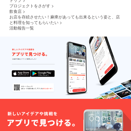
たは食
プロジェクトをさがす
>
事券に
飲食店
>
切り替
お店を存続させたい！麻痺があっても出来るという姿と、店
えさせ
ていた
と料理を知ってもらいたい
>
だきま
活動報告一覧
す）