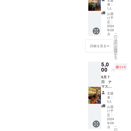
００～
にな
振替さ
は！？
者：
チベッ
り、食
せてい
1人
別日に
ト音楽
だけで
ただき
振替さ
お届
奏者
なく、
ます。
け予
せてい
「テン
長く使
定：
必ずあ
ただき
ジン・
2024
う体に
なた様
ます。
年09
クンサ
ついて
のため
日時は
こ
月
ン」と
もみな
の
にご提
変わっ
リ
「ナマ
さまと
タ
供しま
ても、
ー
ステ楽
考えて
ン
す。
詳細を見る
必ずご
を
団」の
いきた
選
提供し
択
ライブ
い。そ
す
ます。
る
があり
んな取
※写真は
5,0
ます。
り組み
過去の
残り15
１
00
もして
もの
円
７：３
いま
で、イ
9月７
０～入
す。 ウ
メージ
日 ナ
店でき
オノ
です。
マステ
ます。
メ、こ
楽団と
テンジ
むら返
支援
丹野末
ン・ク
り、眠
者：
森 コ
ンサン
れな
0人
ラボラ
は、日
い、腰
お届
イブの
本で唯
痛が軽
け予
入場券
一、す
定：
減した
を発行
2024
べての
との報
年09
させて
チベッ
告をい
こ
月
いただ
ト楽器
の
ただい