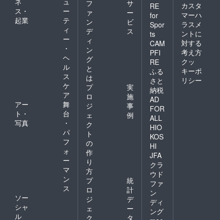
ネ
ュ
フ
サ
カスタ
RE
ス・
ー
ァ
ー
マーハ
for
起業
テ
ン
ビ
ラスメ
Spor
ィ
デ
ス
ントに
ts
ー
ィ
対する
CAM
・
ン
考え方
PFI
ヘ
グ
クッ
RE
ル
と
キーポ
ふる
ス
は
リシー
さと
ケ
プ
実
納税
ア
ロ
施
AD
アー
舞
ジ
事
FOR
ト・
台
ェ
例
ALL
写真
・
ク
HIO
パ
ト
KOS
フ
の
HI
ォ
作
JFA
ー
り
クラ
マ
方
ウド
ン
プ
統
ファ
ス
ロ
計
ン
ソー
ジ
デ
ディ
シャ
ェ
ー
ング
ル
ク
タ