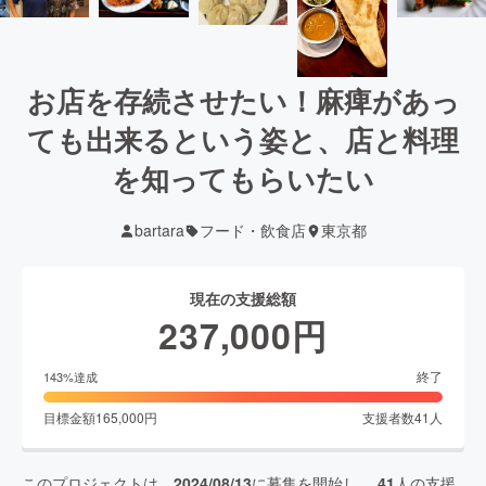
お店を存続させたい！麻痺があっ
ても出来るという姿と、店と料理
を知ってもらいたい
bartara
フード・飲食店
東京都
現在の支援総額
237,000
円
終了
143
%達成
目標金額
165,000
円
支援者数
41
人
このプロジェクトは、
2024/08/13
に募集を開始し、
41
人の支援