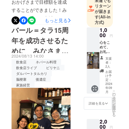
未達でも
おかげさまで目標額を達成
リターン
することができました！み
が届きま
す
(All-in
なさまの温かい支援、そし
もっと見る
方式)
て、温かいお言葉をありが
バール＝タラ15周
1,0
とうございます。直接に祝
00
円
年を成功させるた
福のメッセージもいただい
心をこ
めて、
めに みなさまの
たりしました。こんな風に
お礼の
2024/08/13 14:00
メッ
元気づけてもらえるとは、
支援
支援をお願いしま
セージ
飲食店
ネパール料理
者：
（メー
正直想像していませんでし
2人
飲食店ライブ
ビリヤニ
す。
ル）を
お届
ダルバートタルカリ
たので、このような形です
させて
け予
脳梗塞
後遺症
いただ
定：
が表現してみてよかったで
きま
2024
家族経営
年09
す。 イ
す！9月のイベントの成功の
こ
月
ベント
の
リ
の告
ために、30万円を目標に、
タ
ー
知、チ
ン
詳細を見る
を
残りわずかですがお願いし
ラシや
選
択
看板の
す
ていきます。少しずつリ
る
設置な
2,0
どに使
ニューアルして、居心地の
用させ
00
円