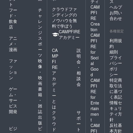
ティ
ス
ト
CAM
ヘルプ
クラウドファ
フー
チ
PFI
お問い
ンディングの
ド・
ャ
RE
合わせ
ノウハウを無
飲食
レ
Crea
料で学ぼう
店
ン
tion
各種規定
CAMPFIRE
ジ
CAM
アカデミー
アニ
ス
利用規
PFI
メ・
ポ
約
RE
漫画
ー
CA
説
細則
for
ツ
MP
明
プライ
Soci
ファ
映
FI
会
バシー
al
ッ
像
RE
・
ポリ
Goo
ショ
・
ア
相
シー
d
ン
映
カ
談
特定商
CAM
画
デ
会
取引法
PFI
ゲー
書
ミ
に基づ
RE
ム・
籍
ー
く表記
for
サー
・
と
情報セ
Ente
ビス
雑
は
キュリ
rtain
開発
誌
ク
サ
ティ方
men
出
ラ
ポ
針
t
版
ウ
ー
反社基
CAM
ビジ
ビ
ド
ト
本方針
PFI