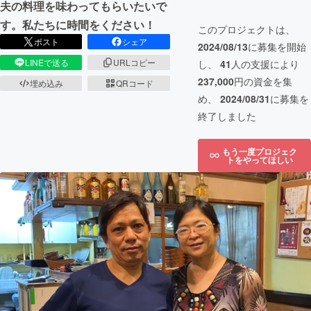
夫の料理を味わってもらいたいで
す。私たちに時間をください！
このプロジェクトは、
ポスト
シェア
2024/08/13
に募集を開始
LINEで送る
URLコピー
し、
41
人の支援により
237,000
円の資金を集
埋め込み
QRコード
め、
2024/08/31
に募集を
終了しました
もう一度プロジェク
トをやってほしい