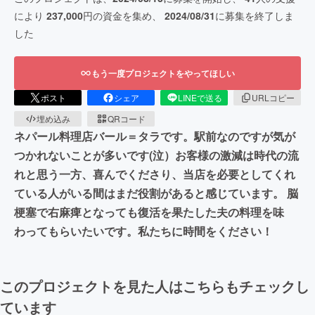
により
237,000
円の資金を集め、
2024/08/31
に募集を終了しま
した
もう一度プロジェクトをやってほしい
ポスト
シェア
LINEで送る
URLコピー
埋め込み
QRコード
ネパール料理店バール＝タラです。駅前なのですが気が
つかれないことが多いです(泣）お客様の激減は時代の流
れと思う一方、喜んでくださり、当店を必要としてくれ
ている人がいる間はまだ役割があると感じています。 脳
梗塞で右麻痺となっても復活を果たした夫の料理を味
わってもらいたいです。私たちに時間をください！
このプロジェクトを見た人はこちらもチェックし
ています