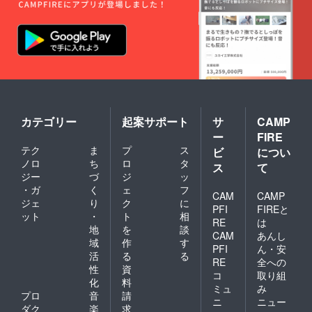
カテゴリー
起案サポート
サ
CAMP
ー
FIRE
テク
ま
プ
ス
ビ
につい
ノロ
ち
ロ
タ
ス
て
ジー
づ
ジ
ッ
・ガ
く
ェ
フ
CAM
CAMP
ジェ
り
ク
に
PFI
FIREと
ット
・
ト
相
RE
は
地
を
談
CAM
あんし
域
作
す
PFI
ん・安
活
る
る
RE
全への
性
資
コ
取り組
化
料
ミュ
み
プロ
音
請
ニ
ニュー
ダク
楽
求