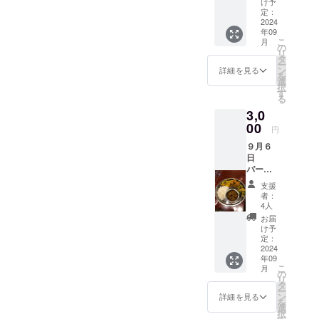
いただ
け予
ことが出来ました。子ども
年記
けま
定：
念 ビ
2024
にも経済的に苦労かけてま
す。 い
年09
リヤニ
つでも
こ
月
すが私たちの仕事を好きで
デーの
営業時
の
リ
お食事
間にご
タ
いてくれてます。プルナが
ー
券 定価
予約く
ン
詳細を見る
を
１７０
ださ
選
病気から復活して4年、もう
択
０円に
い。 有
す
る
15周年
少しみなさまに当店の料理
効期限
3,0
のご支
２０２
を味わってもらいたい。も
援を含
00
４年１
円
めた
０月３
う少し人気なお店になって
９月６
セット
１日
日
になり
みたい！小さいお店の大き
バール
ます。
＝タラ
※写真は
な希望です。15年たって
支援
１５周
過去の
者：
やっと解ってきたこともあ
年記
イベン
4人
念
トの時
お届
ります。料理だけでなく楽
バール
のもの
け予
＝タラ
で、イ
定：
しい店作りに取り組んで行
セット
2024
メージ
年09
（ダル
です。
くために、ご支援をいただ
こ
月
バート
ビリ
の
リ
き、なによりも、ご来店い
タルカ
ヤニ、
タ
ー
リ） 定
ア
ン
詳細を見る
を
ただけたらとても嬉しいで
価1700
チャー
選
択
円に15
ル（ス