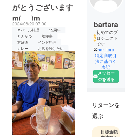
がとうございます
m(_ _)m
bartara
2024/08/20 07:00
ネパール料理
15周年
初めてのプ
とんかつ
脳梗塞
ロジェクト
右麻痺
インド料理
です
カレー
お店を続けたい
bar_tara
特定商取引
法に基づく
表記
メッセー
ジを送る
リターンを
選ぶ
目標金額