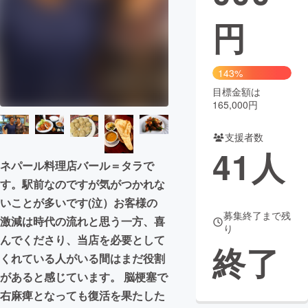
円
まちづくり・地域活性化
CAMPFIRE for Social Good
CAMPFIRE Creation
143%
CAMPFIREふるさと納税
machi-ya
コミュニティ
目標金額は
165,000円
支援者数
41
人
ネパール料理店バール＝タラで
す。駅前なのですが気がつかれな
いことが多いです(泣）お客様の
募集終了まで残
激減は時代の流れと思う一方、喜
り
んでくださり、当店を必要として
終了
くれている人がいる間はまだ役割
があると感じています。 脳梗塞で
右麻痺となっても復活を果たした