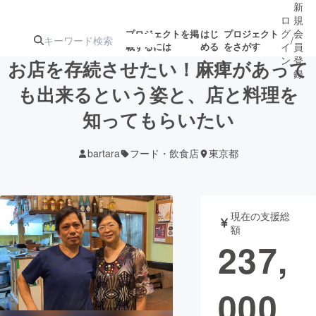
新
ロ
規
グ
会
プロジェクトを掲
はじ
プロジェクト
/
載するには
める
をさがす
イ
員
ン
登
お店を存続させたい！麻痺があって
録
も出来るという姿と、店と料理を
知ってもらいたい
人気のプロ
注目のリ
注目の新着プロ
募集終了が近いプ
もうすぐ公開
ジェクト
ターン
ジェクト
ロジェクト
されます
bartara
フード・飲食店
東京都
アート・写真
音楽
現在の支援総
テクノロジー・ガジェット
ゲーム・サ
額
237,
映像・映画
書籍・雑誌
000
ビジネス・起業
チャレンジ