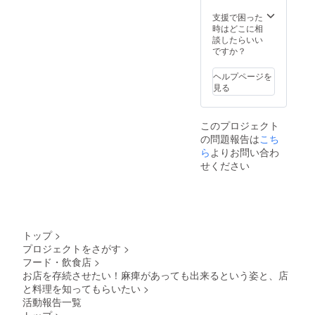
能性も
ト・ワ
きるだ
高いの
支援で困った
ンドリ
けお答
でご了
時はどこに相
ンク付
えしま
承くだ
談したらいい
き
す。 ※
さい。
ですか？
charge
送料
3500円
と、15
に、15
周年の
ヘルプページを
周年の
ご支援
見る
ご支援
込みの
を含め
価格と
た金額
なって
このプロジェクト
です。
おりま
の問題報告は
こち
（ライ
す。
ら
よりお問い合わ
ブは出
演者の
せください
都合で
中止と
なる場
合もあ
りえま
すので
トップ
>
了承く
プロジェクトをさがす
>
ださ
フード・飲食店
>
い。そ
お店を存続させたい！麻痺があっても出来るという姿と、店
の場合
と料理を知ってもらいたい
>
は他の
イベン
活動報告一覧
ト、ま
トップ
>