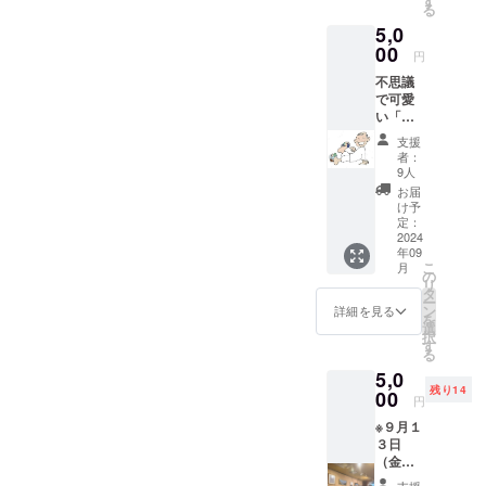
す
す。15周年をきっかけに、
る
周年の
パイス
5,0
ご支援
和え
皆さまとお会いできるのを
を含め
00
物）、
円
心よりお待ちしています。
たセッ
ライ
不思議
トにな
タ、カ
で可愛
りま
レーを
い「小
す。 ※
予定。
さな整
写真は
万が一
支援
体師
過去の
です
者：
あしな
イベン
が、９
9人
か」を
トの時
月１4
お届
お送り
のもの
日 限
け予
いたし
で、イ
定：
定数
ます。
2024
メージ
（１日
年09
ひとつ
です。
50食程
こ
月
ひとつ
万が一
の
度）を
リ
の手作
です
タ
越えた
ー
りで
が、９
ン
場合は
詳細を見る
を
す。 足
月6日
選
１３日
択
から健
限定数
す
のラン
る
康に。
（１日
チタイ
5,0
夫プル
50食程
ム、ま
残り14
ナの病
00
度）を
たは１5
円
気を機
越えた
日
※９月１
に健康
場合は
（日）
３日
につい
８日
さら
（金）
て考え
さらに
に越え
１９：
るよう
別日に
た場合
支援