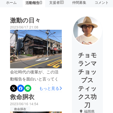
ホーム
支援者
仲間募集
コメント
活動報告
18
8
激動の日々
2023/06/17 21:08
チョモ
ランマ
チョッ
会社時代の後輩が、この活
プス
動報告を面白いと言ってく
れて楽しみにしています！
ティッ
もっと見る
とまで言ってくれて、なる
クス功
救命胴衣
ほどそうい言うものなのか
刀
2023/06/16 14:54
と思いました。正直、涙が
救命胴衣
福岡県