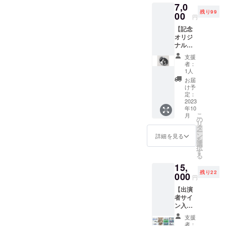
7,0
載！】
ケート
にてお
残り99
＋
00
を送り
知らせ
円
【Audie
ますの
くださ
【記念
nce
でお答
い。
オリジ
Voiceへ
えくだ
ご
ナル缶
のご参
さい。
支援
バッ
加】
その結
時〜9月
支援
ジ】×
１.7月
果を踏
までに
者：
３！
上旬を
まえて
1人
頂けれ
＋【作
撮影し
最終編
ばと思
お届
品エン
ている
集に入
け予
いま
ドロー
会津若
定：
りま
す。
ルにお
2023
松の喫
す。
年10
名前掲
茶店
み
ニック
こ
月
載！】
シーン
の
なさま
ネーム
リ
＋
のエキ
タ
の貴重
でも構
ー
【Audie
ストラ
ン
なご意
詳細を見る
いませ
を
nce
出演
選
見をお
んが１
択
Voiceへ
映画冒
す
待ちし
０文字
る
のご参
頭と終
ていま
以内と
15,
加】 １.
わりに
す！ ２.
させて
残り22
ご支援
000
出てく
「ヒア
いただ
円
のお礼
る重要
シン
きま
【出演
に「記
なシー
ス」の
す。
者サイ
念オリ
ンで
エンド
ン入り
ジナル
す。 ※
ロール
カラー
缶バッ
撮影日
に「映
支援
コンテ
ジ」×３
未定の
画支援
者：