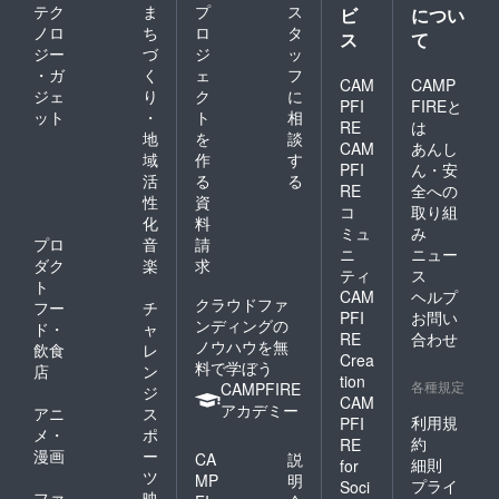
らせく
テク
ま
プ
ス
待ちし
ビ
につい
ケート
ださ
ていま
を送り
ノロ
ち
ロ
タ
ス
て
い。 ４.
す！
ますの
ジー
づ
ジ
ッ
「ヒア
でお答
・ガ
く
ェ
フ
シン
CAM
CAMP
えくだ
ジェ
り
ク
に
ス」の
さい。
PFI
FIREと
エンド
ット
・
ト
相
その結
RE
は
ロール
地
を
談
果を踏
CAM
あんし
に「映
まえて
域
作
す
PFI
ん・安
画支援
最終編
活
る
る
者のみ
RE
全への
集に入
性
資
なさ
りま
コ
取り組
化
料
ま」と
す。
ミュ
み
してお
プロ
音
請
み
ニ
ニュー
名前を
なさま
ダク
楽
求
ティ
ス
掲載さ
の貴重
ト
せてい
CAM
ヘルプ
なご意
クラウドファ
フー
チ
ただき
見をお
PFI
お問い
ンディングの
ド・
ャ
ます。
待ちし
RE
合わせ
ノウハウを無
※エン
飲食
レ
ていま
Crea
ドロー
料で学ぼう
す！
店
ン
tion
ルに掲
各種規定
CAMPFIRE
ジ
載させ
CAM
アカデミー
アニ
ス
ていた
利用規
PFI
メ・
ポ
だく お
約
RE
名前を
漫画
ー
CA
説
細則
for
メール
ツ
MP
明
プライ
Soci
にてお
ファ
映