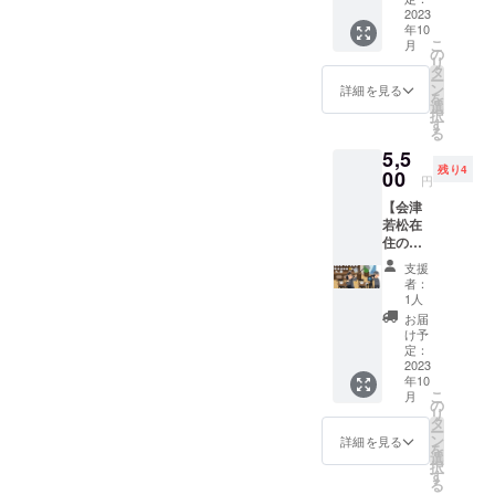
０文字
前掲
2023
をお知
そろそろ本格的な準備に
以内と
年10
載！】
らせく
させて
こ
月
入っていきますので、練習
＋
ださ
の
いただ
リ
【Audie
い。 ２.
タ
きま
場所の手配など、会津若松
ー
nce
「ヒア
ン
す。
詳細を見る
を
Voiceへ
シン
選
の撮影地の確保など頑張り
択
のご参
ス」の
す
る
加】 １.
エンド
ます。
5,5
「Audie
ロール
残り4
nce
00
に「映
円
Voice」
画支援
【会津
へのご
者のみ
若松在
参加
なさ
住の方
10
ま」と
限定
月にオ
してお
支援
エキス
ンライ
名前を
者：
トラ出
ンで
掲載さ
1人
演！】
「ヒヤ
せてい
お届
＋【記
シン
ただき
け予
念オリ
ス」第
定：
ます。
ジナル
2023
一段階
※エン
年10
缶バッ
編集を
ドロー
こ
月
ジ】＋
ご覧い
の
ルに掲
リ
【作品
ただき
タ
載させ
ー
エンド
ます。
ン
ていた
詳細を見る
を
ロール
選
だく お
択
にお名
メール
す
名前を
る
前掲
でアン
メール