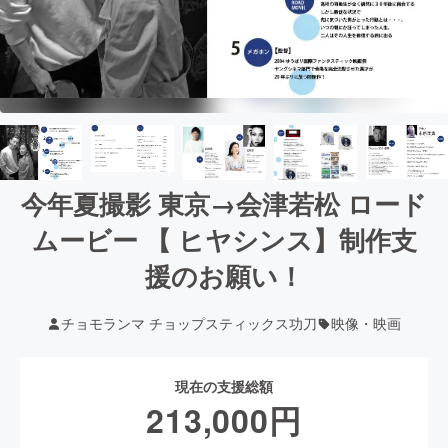
今年夏撮影 東京→会津若松 ロード
ムービー 【 ヒヤシンス】制作支
援のお願い！
チョモランマ チョップスティックス功刀
映像・映画
現在の支援総額
213,000
円