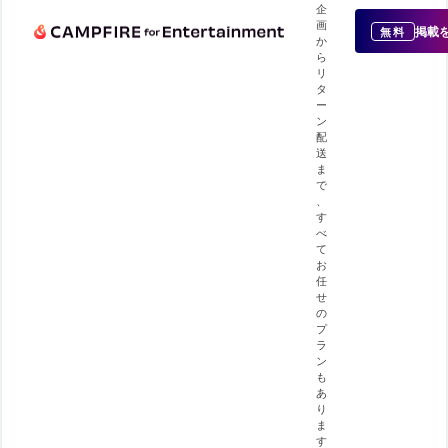
企
画
掲載
無料
か
ら
リ
タ
ー
ン
配
送
ま
で
、
す
べ
て
お
任
せ
の
プ
ラ
ン
も
あ
り
ま
す