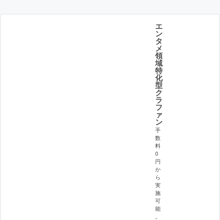
エ
ン
タ
メ
領
域
特
化
型
ク
ラ
フ
ァ
ン
手
数
料
0
円
か
ら
実
施
可
能
。