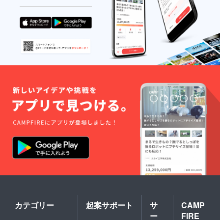
に「記
シン
いませ
念オリ
ス」第
んが１
ジナル
一段階
０文字
缶バッ
編集を
以内と
ジ」×３
ご覧い
させて
をご提
ただき
いただ
供！！
ます。
きま
！ ３
す。 ４.
種類の
メール
「Audie
缶バッ
でアン
nce
ジをお
ケート
Voice」
届けし
を送り
へのご
ます！
ますの
参加
（将
でお答
10
来、希
えくだ
月にオ
少価値
さい。
ンライ
が上が
その結
ンで
るかも
果を踏
「ヒヤ
です）
まえて
シン
※１０
最終編
ス」第
月まで
集に入
一段階
に郵送
りま
編集を
いたし
す。
ご覧い
ますの
み
ただき
でご支
なさま
ます。
援時に
の貴重
カテゴリー
起案サポート
サ
CAMP
送り先
なご意
メール
ー
FIRE
をお知
見をお
でアン