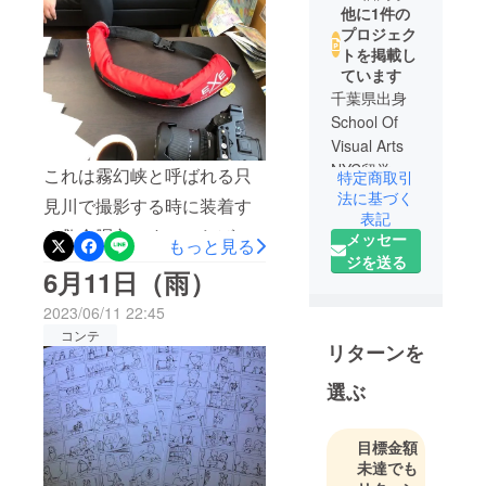
出るほど嬉しかったです。
他に1件の
プロジェク
応援頂いている方は確かに
トを掲載し
上手くいっているのか、気
ています
になるだろうなと。私とし
千葉県出身
School Of
ましては、毎日、発見の
Visual Arts
日々です。実際には相当に
NYC留学
これは霧幻峡と呼ばれる只
特定商取引
ドラマチックなことが毎
チョモラン
法に基づく
見川で撮影する時に装着す
日、裏では起きています。
マチョップ
表記
る救命胴衣です。いわば命
メッセー
スティック
もっと見る
なので、この作品がどう
ジを送る
綱。準備は進みつつも 一
ス代表
6月11日（雨）
やって形になって行くかを
人で２０役ぐらいこなしな
みなさんにも知ってもらい
2023/06/11 22:45
がらの毎日なので、だんだ
コンテ
たいし、それこそが新しい
リターンを
ん顔がキツネみたいに吊り
試みなのかと。自分として
上がって来ています。サッ
選ぶ
は、この報告も含めて作品
カーの選手が試合前にこの
づくりの一環で、皆様に何
緊張感を楽しみたいと言っ
目標金額
か恩返ししたいなと思って
未達でも
てるのを目にしますが、あ