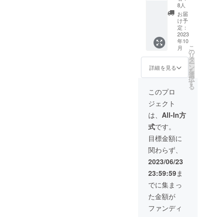
短縮
をご提
ため
8人
者のみ
版】＋
供！！
追って
なさ
お届
【Audie
！ ３
連絡さ
け予
ま」と
nce
種類の
定：
せてい
してお
Voiceへ
2023
缶バッ
ただき
名前を
年10
のご参
ジをお
ます
掲載さ
こ
月
加】＋
届けし
の
が、
せてい
リ
【記念
ます！
タ
ご都合
ただき
ー
オリジ
（将
ン
が合わ
詳細を見る
ます。
を
ナル缶
来、希
選
ない場
※エン
択
バッ
少価値
す
合はエ
ドロー
る
ジ】×
が上が
キスト
このプロ
ルに掲
３！
るかも
ラ出演
載させ
ジェクト
＋【作
です）
が無
ていた
品エン
※１０
い、同
は、
All-In方
だく お
ドロー
月まで
額の
名前を
式
です。
ルにお
に郵送
リー
メール
名前掲
いたし
ターン
目標金額に
にてお
載！】
ますの
に変更
知らせ
関わらず、
１.出演
でご支
させて
くださ
者のサ
援時に
いただ
2023/06/23
い。
イン入
送り先
きま
ご
23:59:59
ま
りカ
をお知
す。 ２.
支援
ラーコ
らせく
ご支援
でに集まっ
時〜9月
ンテ短
ださ
のお礼
までに
た金額が
縮版を
い。 ２.
に「記
頂けれ
お送り
「ヒア
念オリ
ファンディ
ばと思
しま
シン
ジナル
いま