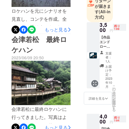
リターン
います。もちろん、一番は
れは実際には相当なものな
が届きま
この作品が世界で認められ
ロケハンを元にシナリオを
す
(All-in
んだろうなと思います。私
ることです。監督はカメラ
方式)
見直し、コンテを作成。全
はとてもじゃないけど、こ
3,5
が回る直前までに何を出来
カットは描けませんでした
残り
もっと見る
00
199
の緊張感を楽しめる余裕は
円
るかです。命懸けで、今回
が約200カット。クランクイ
会津若松 最終ロ
【作品
なく、好きなことしてる筈
それに取り組みます。みな
エンド
ンまで１ヶ月を切りまし
なのに耳の上あたりがキリ
ロール
ケハン
様の応援をもとに今回のプ
た。
にお名
支援
キリキリ！と吊り上がって
前掲
ロジェクトは成り立ってい
2023/06/09 20:50
者：
載！】
1人
るのを感じます。ただ、そ
「ヒア
るし、その重要性を毎日、
お届
シン
れではいけないので気分を
け予
ひしひしと感じながら準備
ス」の
定：
変えて、この緊張感を楽し
エンド
2023
しています。作品は、生半
年10
ロール
もう！と自分に言い聞かせ
こ
月
に「映
の
可な気持ちでは作れないと
リ
画支援
タ
て、進んでいきます。you
ー
者のみ
思っています。一生の時間
ン
詳細を見る
を
なさ
will never walk alone♪
選
択
の内の９０分をお借りする
ま」と
す
会津若松に最終ロケハンに
る
してお
（頂戴する）ことになるの
4,0
名前を
行ってきました。写真はよ
残り
掲載さ
00
194
で。
円
く映画やドラマに使われる
せてい
もっと見る
【記念