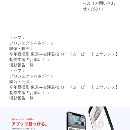
ただき
ら
よりお問い合わ
時〜9月
掲載さ
援時に
ます。
までに
せてい
せください
送り先
頂けれ
ただき
をお知
メール
ばと思
ます。
らせく
でアン
いま
※エン
ださ
ケート
す。
ドロー
い。
を送り
ルに掲
ますの
ニック
載させ
トップ
>
でお答
ネーム
ていた
プロジェクトをさがす
>
えくだ
でも構
だく お
映像・映画
>
さい。
いませ
名前を
その結
今年夏撮影 東京→会津若松 ロードムービー 【 ヒヤシンス】
んが１
メール
果を踏
０文字
制作支援のお願い！
>
にてお
まえて
以内と
知らせ
活動報告一覧
最終編
させて
くださ
トップ
>
集に入
いただ
い。
プロジェクトをさがす
>
りま
きま
ご
舞台・公演
>
す。
す。 ３.
支援
み
「Audie
今年夏撮影 東京→会津若松 ロードムービー 【 ヒヤシンス】
時〜9月
なさま
nce
までに
制作支援のお願い！
>
の貴重
Voice」
頂けれ
活動報告一覧
なご意
へのご
ばと思
見をお
参加
いま
待ちし
10
す。
ていま
月にオ
す！ ３.
ンライ
ニック
ご支援
ンで
ネーム
のお礼
「ヒヤ
でも構