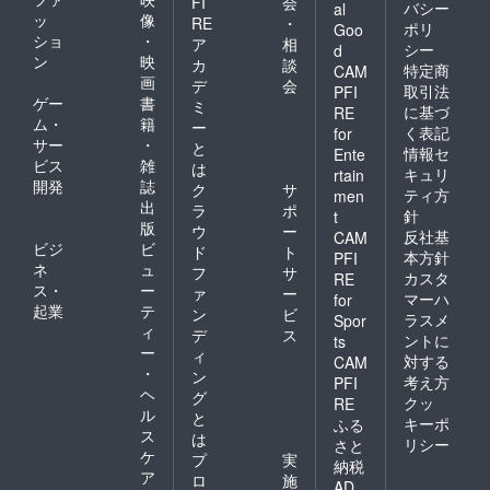
FI
会
バシー
al
知らせ
ッ
像
RE
・
くださ
ポリ
Goo
ショ
・
ア
相
い。
シー
d
ン
映
ご
カ
談
特定商
CAM
支援
画
デ
会
取引法
PFI
時〜9月
ゲー
書
ミ
に基づ
RE
までに
ム・
籍
ー
頂けれ
く表記
for
サー
・
と
ばと思
情報セ
Ente
ビス
雑
いま
は
キュリ
rtain
す。
開発
誌
ク
サ
ティ方
men
出
ラ
ポ
針
t
ニック
版
ウ
ー
反社基
ネーム
CAM
ビジ
ビ
ド
ト
でも構
本方針
PFI
ネ
ュ
いませ
フ
サ
カスタ
RE
んが１
ス・
ー
ァ
ー
マーハ
for
０文字
起業
テ
ン
ビ
ラスメ
Spor
以内と
ィ
デ
ス
ントに
ts
させて
ー
ィ
いただ
対する
CAM
・
ン
きま
考え方
PFI
ヘ
す。
グ
クッ
RE
ル
と
キーポ
ふる
ス
は
リシー
さと
ケ
プ
実
納税
ア
ロ
施
AD