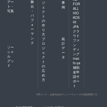
アー
舞
ジ
事
FOR
ト・
台
ェ
例
ALL
写真
・
ク
HIO
パ
ト
KOS
フ
の
HI
ォ
作
JFA
ー
り
クラ
マ
方
ウド
ン
プ
統
ファ
ス
ロ
計
ン
ソー
ジ
デ
ディ
シャ
ェ
ー
ング
ル
ク
タ
mac
グッ
ト
hi-ya
ド
の
補助
広
金申
め
請サ
方
ポー
ト
「QRコード」は株式会社デンソーウェーブの登録商標です。