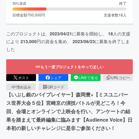
終了
30
%達成
目標金額
700,000
円
支援者数
18
人
このプロジェクトは、
2023/04/21
に募集を開始し、
18
人の支援
により
213,000
円の資金を集め、
2023/06/23
に募集を終了しま
した
もう一度プロジェクトをやってほしい
ポスト
シェア
LINEで送る
URLコピー
埋め込み
QRコード
【いぶし銀のバイプレイヤー】森岡豊×【ミスユニバー
ス世界大会５位】宮崎京の演技バトルが見どころ！今
回、会場とオンラインで上映会を行い、アンケートの結
果を踏まえて最終編集に臨みます【Audience Voice】日
本初の新しいチャレンジに是非ご参加ください！