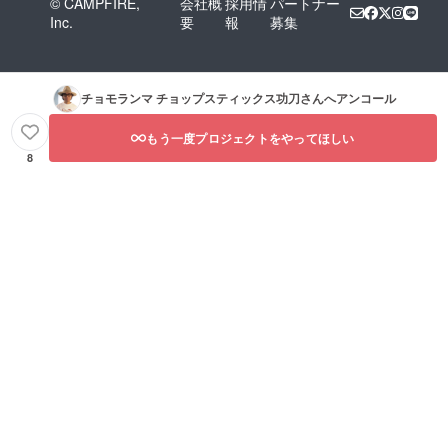
© CAMPFIRE,
会社概
採用情
パートナー
Inc.
要
報
募集
チョモランマ チョップスティックス功刀
さんへアンコール
もう一度プロジェクトをやってほしい
8