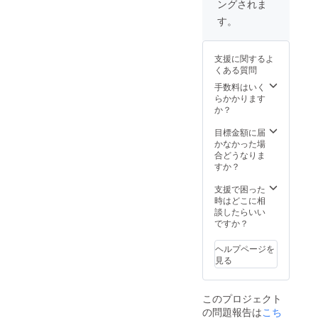
ングされま
す！
ス」の
缶バッ
す。
出演
エンド
ジ」を
す。
者、監
ロール
ご提
ニック
督の
に「映
供！！
ネーム
ショー
画支援
※１０
でも構
支援に関するよ
トイン
者のみ
月まで
いませ
くある質問
タ
なさ
に郵送
んが１
ビュー
ま」と
手数料はいく
いたし
０文字
も掲載
してお
らかかります
ますの
以内と
する充
名前を
か？
でご支
させて
実の内
掲載さ
援時に
いただ
容で
せてい
目標金額に届
送り先
きま
す。 ２.
ただき
かなかった場
をお知
す。 ３.
「Audie
ます。
合どうなりま
らせく
ご支援
nce
※エン
すか？
ださ
のお礼
Voice」
ドロー
い。 ３.
に「記
へのご
ルに掲
支援で困った
「ヒア
念オリ
参加
載させ
時はどこに相
シン
ジナル
10
ていた
談したらいい
ス」の
缶バッ
月にオ
だく お
ですか？
エンド
ジ」を
ンライ
名前を
ロール
ご提
ンで
メール
に「映
供！！
ヘルプページを
「ヒヤ
にてお
画支援
※１０
見る
シン
知らせ
者のみ
月まで
ス」第
くださ
なさ
に郵送
一段階
い。
ま」と
いたし
このプロジェクト
編集を
ご
してお
ますの
の問題報告は
こち
ご覧い
支援
名前を
でご支