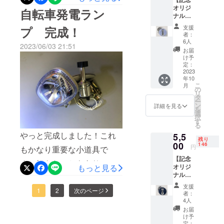
ただき
向瀧という由緒正しい旅館
オリジ
ます。
自転車発電ラン
ナル缶
※エン
です。もちろん今回ここで
バッ
ドロー
支援
プ 完成！
ジ】＋
ルに掲
撮影するのではありません
者：
【作品
載させ
6人
2023/06/03 21:51
エンド
が、打合せでお伺いしまし
ていた
お届
ロール
だく お
け予
た。ここで、いつか撮影し
にお名
名前を
定：
前掲
2023
メール
たいなあ！春は桜、夏は
年10
載！】
にてお
こ
月
１.ご支
知らせ
の
蛍、秋は紅葉、冬は雪、中
リ
援のお
くださ
タ
ー
礼に
庭が想像を超えた絶景で最
い。
ン
詳細を見る
を
「記念
ご
選
択
高なんです。
オリジ
支援
す
る
ナル缶
時〜9月
やっと完成しました！これ
5,5
バッ
までに
残り
ジ」を
00
頂けれ
146
円
もかなり重要な小道具で
ご提
ばと思
【記念
供！！
いま
す。好きなこともあり、美
もっと見る
オリジ
※１０
す。
ナル缶
月まで
術の準備、小道具の改造ま
バッ
に郵送
ニック
支援
で自分でやっています。明
1
2
次のページ
ジ】＋
いたし
ネーム
者：
【作品
ますの
でも構
4人
日、自転車につけて実際に
エンド
でご支
いませ
お届
ロール
援時に
んが１
け予
動くか確認します。さて、
にお名
送り先
定：