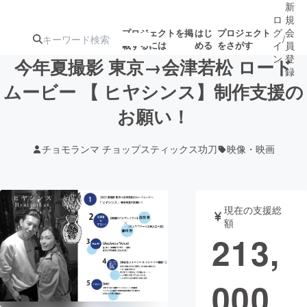
新
ロ
規
グ
会
プロジェクトを掲
はじ
プロジェクト
/
載するには
める
をさがす
イ
員
ン
登
今年夏撮影 東京→会津若松 ロード
録
ムービー 【 ヒヤシンス】制作支援の
お願い！
人気のプロ
注目のリ
注目の新着プロ
募集終了が近いプ
もうすぐ公開
ジェクト
ターン
ジェクト
ロジェクト
されます
チョモランマ チョップスティックス功刀
映像・映画
アート・写真
音楽
現在の支援総
テクノロジー・ガジェット
ゲーム・サ
額
213,
映像・映画
書籍・雑誌
000
ビジネス・起業
チャレンジ