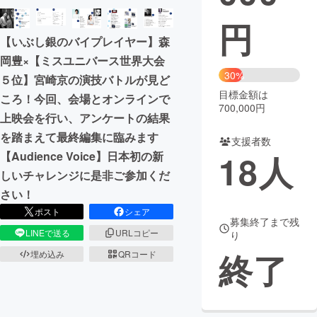
円
まちづくり・地域活性化
【いぶし銀のバイプレイヤー】森
岡豊×【ミスユニバース世界大会
CAMPFIRE for Social Good
CAMPFIRE Creation
30%
５位】宮崎京の演技バトルが見ど
CAMPFIREふるさと納税
machi-ya
コミュニティ
目標金額は
ころ！今回、会場とオンラインで
700,000円
上映会を行い、アンケートの結果
を踏まえて最終編集に臨みます
支援者数
18
人
【Audience Voice】日本初の新
しいチャレンジに是非ご参加くだ
さい！
ポスト
シェア
募集終了まで残
LINEで送る
URLコピー
り
終了
埋め込み
QRコード