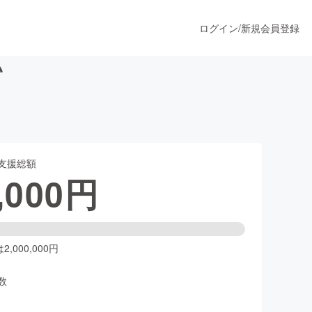
ログイン
/
新規会員登録
い
うすぐ公開されます
支援総額
プロダクト
,000
円
ファッション
スポーツ
,000,000円
数
ア
ソーシャルグッド
人