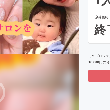
募集終
CAMPFIRE for Social Good
CAMPFIRE Creation
終
CAMPFIREふるさと納税
machi-ya
コミュニティ
このプロジェ
10,000
円の資