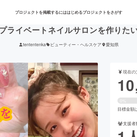
プロジェクトを掲載するには
はじめる
プロジェクトをさがす
プライベートネイルサロンを作りた
tententenka
ビューティー・ヘルスケア
愛知県
注目のリターン
注目の新着プロジェクト
募集終了が近いプロジェクト
も
現在の
音楽
舞台・パフォーマンス
10
ゲーム・サービス開発
フード・飲食店
0%
書籍・雑誌出版
アニメ・漫画
目標金額は2
支援者
チャレンジ
ビューティー・ヘルスケ
1