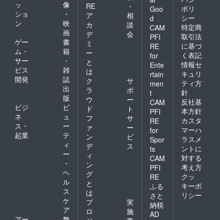
ッ
像
RE
・
ポリ
Goo
ショ
・
ア
相
シー
d
ン
映
カ
談
特定商
CAM
画
デ
会
取引法
PFI
ゲー
書
ミ
に基づ
RE
ム・
籍
ー
く表記
for
サー
・
と
情報セ
Ente
ビス
雑
は
キュリ
rtain
開発
誌
ク
サ
ティ方
men
出
ラ
ポ
針
t
版
ウ
ー
反社基
CAM
ビジ
ビ
ド
ト
本方針
PFI
ネ
ュ
フ
サ
カスタ
RE
ス・
ー
ァ
ー
マーハ
for
起業
テ
ン
ビ
ラスメ
Spor
ィ
デ
ス
ントに
ts
ー
ィ
対する
CAM
・
ン
考え方
PFI
ヘ
グ
クッ
RE
ル
と
キーポ
ふる
ス
は
リシー
さと
ケ
プ
実
納税
ア
ロ
施
AD
アー
舞