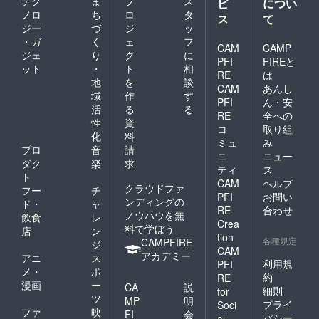
テク
ま
プ
ス
ビ
につい
ノロ
ち
ロ
タ
ス
て
ジー
づ
ジ
ッ
・ガ
く
ェ
フ
CAM
CAMP
ジェ
り
ク
に
PFI
FIREと
ット
・
ト
相
RE
は
地
を
談
CAM
あんし
域
作
す
PFI
ん・安
活
る
る
RE
全への
性
資
コ
取り組
化
料
ミュ
み
プロ
音
請
ニ
ニュー
ダク
楽
求
ティ
ス
ト
CAM
ヘルプ
クラウドファ
フー
チ
PFI
お問い
ンディングの
ド・
ャ
RE
合わせ
ノウハウを無
飲食
レ
Crea
料で学ぼう
店
ン
tion
各種規定
CAMPFIRE
ジ
CAM
アカデミー
アニ
ス
利用規
PFI
メ・
ポ
約
RE
漫画
ー
CA
説
細則
for
ツ
MP
明
プライ
Soci
ファ
映
FI
会
バシー
al