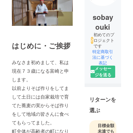
sobay
ouki
初めてのプ
ロジェクト
はじめに・ご挨拶
です
特定商取引
法に基づく
みなさま初めまして、私は
表記
メッセー
現在７３歳になる富崎と申
ジを送る
します。
以前よりそば作りをしてま
して土日には自家栽培で育
リターンを
てた蕎麦の実からそば作り
選ぶ
をして地域の皆さんに食べ
てもらってました。
目標金額
町全体が高齢者の町になり
未達でも