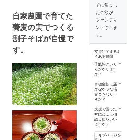
つまい
でに集まっ
も
た金額が
1個
自家農園で育てた
約260グ
ファンディ
ラム 玉
蕎麦の実でつくる
ングされま
ね
ぎ
す。
割子そばが自慢で
1
個 約
す。
300グラ
支援に関するよ
ム 深ネ
くある質問
ギ
1
手数料はいく
束 約
らかかります
300グラ
か？
ム 大
根
目標金額に届
かなかった場
1本
合どうなりま
約900グ
すか？
ラム ほ
うれん
支援で困った
そ
時はどこに相
う 1
談したらいい
束 約
ですか？
300グラ
ム 上記
ヘルプページを
野菜を
見る