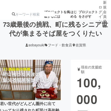
新
ロ
規
グ
会
プロジェクトを掲
はじ
プロジェクト
/
載するには
める
をさがす
イ
員
ン
登
73歳最後の挑戦、町に残るシニア世
録
代が集まるそば屋をつくりたい
人気のプロ
注目のリ
注目の新着プロ
募集終了が近いプ
もうすぐ公開
sobayouki
フード・飲食店
佐賀県
ジェクト
ターン
ジェクト
ロジェクト
されます
アート・写真
音楽
現在の支援総
額
100,
テクノロジー・ガジェット
ゲーム・サ
000
映像・映画
書籍・雑誌
若い世代がどんどん圏外に出て
ビジネス・起業
チャレンジ
いっており残された町民は高年齢