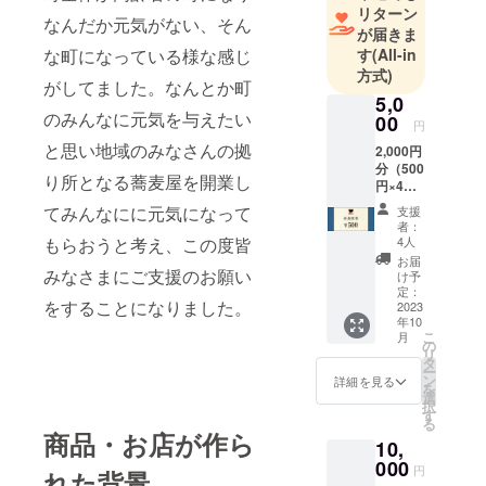
リターン
なんだか元気がない、そん
が届きま
す
(All-in
な町になっている様な感じ
方式)
がしてました。なんとか町
5,0
のみんなに元気を与えたい
00
円
と思い地域のみなさんの拠
2,000円
分（500
り所となる蕎麦屋を開業し
円×4
枚）の
てみんなにに元気になって
支援
お食事
者：
券をお
4人
もらおうと考え、この度皆
届けい
お届
たしま
みなさまにご支援のお願い
け予
す。 有
定：
をすることになりました。
効期
2023
年10
限 1年
こ
月
間
の
リ
タ
ー
ン
詳細を見る
を
選
択
す
る
商品・お店が作ら
10,
000
円
れた背景