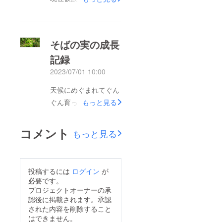
で滝のようになってま
す。階段の横部分が崩
れそうになってま
そばの実の成長
す・・
記録
2023/07/01 10:00
天候にめぐまれてぐん
ぐん育っています。
もっと見る
コメント
もっと見る
投稿するには
ログイン
が
必要です。
プロジェクトオーナーの承
認後に掲載されます。承認
された内容を削除すること
はできません。