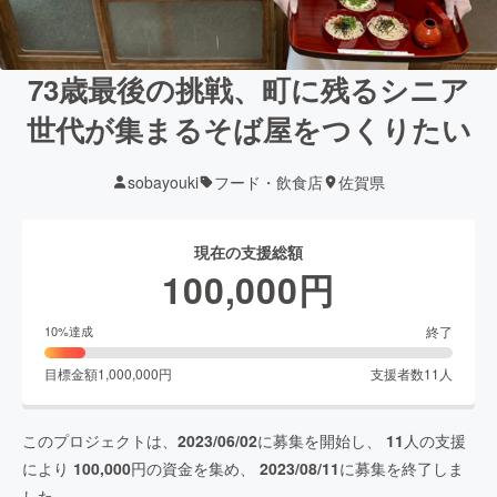
73歳最後の挑戦、町に残るシニア
世代が集まるそば屋をつくりたい
sobayouki
フード・飲食店
佐賀県
現在の支援総額
100,000
円
終了
10
%達成
目標金額
1,000,000
円
支援者数
11
人
このプロジェクトは、
2023/06/02
に募集を開始し、
11
人の支援
により
100,000
円の資金を集め、
2023/08/11
に募集を終了しま
した