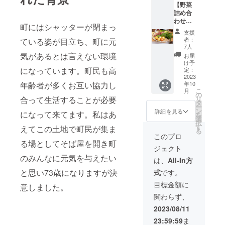
【野菜
詰め合
わせ
町にはシャッターが閉まっ
セッ
支援
ト】 野
者：
ている姿が目立ち、町に元
菜詰め
7人
合わせ
気があるとは言えない環境
お届
は自ら
け予
栽培し
になっています。町民も高
定：
ている
2023
年10
年齢者が多くお互い協力し
季節の
こ
月
作物を
の
リ
合って生活することが必要
詰め合
タ
ー
わせに
ン
詳細を見る
になって来てます。私はあ
を
してお
選
択
届けい
す
えてこの土地で町民が集ま
る
たしま
このプロ
す。 佐
る場としてそば屋を開き町
ジェクト
賀県多
のみんなに元気を与えたい
久市の
は、
All-In方
自家農
と思い73歳になりますが決
式
です。
園でと
れた野
目標金額に
意しました。
菜約４
関わらず、
～５kg
原産
2023/08/11
地 佐
23:59:59
ま
賀県 さ