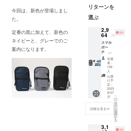
の商品があ
リターンを
今回は、新色が登場しまし
りたいとい
選ぶ
た。
う思いが込
められてい
2,9
ます。
定番の黒に加えて、新色の
残り1
64
円
日々の生
ネイビーと、グレーでのご
スマホ
活、家族や
ポー
案内になります。
友人との外
チ グ
レー 1
出先で、楽
支援
個 一般
者：
しい思い出
販売予
139
ができるそ
定価
人
格
のそばに、
お届
3,800円
け予
いっしょに
（税
定：
2023
いてもらえ
込・送
年07
料無
るそんな商
こ
月
料）の
の
リ
品を開発し
22%オ
タ
ー
フ
ン
ていきま
詳細を見る
を
選
す。どうぞ
択
す
る
応援よろし
3,1
くお願い致
残り1