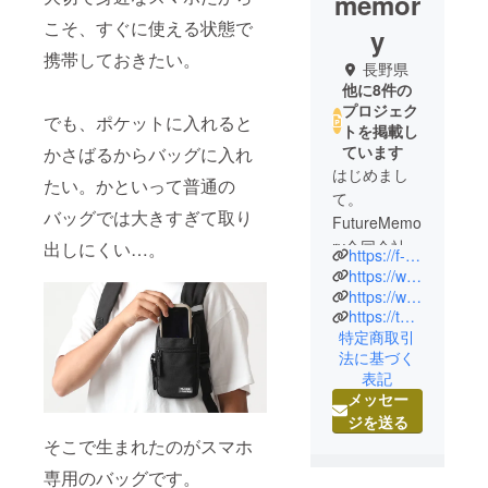
memor
こそ、すぐに使える状態で
y
携帯しておきたい。
長野県
他に8件の
プロジェク
でも、ポケットに入れると
トを掲載し
ています
かさばるからバッグに入れ
はじめまし
たい。かといって普通の
て。
バッグでは大きすぎて取り
FutureMemo
ry合同会社で
出しにくい…。
https://f-memory.com/
す。
https://www.facebook.com/FutureMemory.LLC
Future
https://www.instagram.com/futurememory2019/?hl=ja
https://twitter.com/FutureMemoryLLC
Memory（未
特定商取引
来の思い
法に基づく
出）という
表記
会社名に
メッセー
は、お客様
ジを送る
のこれから
そこで生まれたのがスマホ
の思い出の
専用のバッグです。
傍らに我々