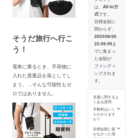
は、
All-In方
式
です。
目標金額に
関わらず、
そうだ旅行へ行こ
2023/06/26
23:59:59
ま
う！
でに集まっ
た金額が
ファンディ
電車に乗るとき、手荷物に
ングされま
入れた貴重品を落としてし
す。
まう。…そんな可能性もゼ
ロではありません。
支援に関するよ
くある質問
手数料はいく
らかかります
か？
目標金額に届
かなかった場