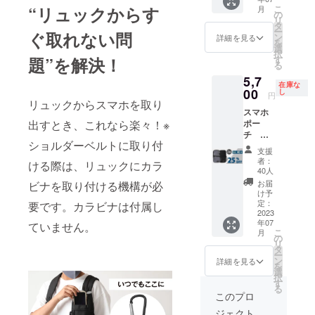
価格
“リュックからす
こ
月
7,600円
の
リ
（税
タ
ー
ぐ取れない問
込・送
ン
詳細を見る
を
料無
選
択
料）の
題”を解決！
す
る
25%オ
5,7
フ
在庫な
00
し
円
リュックからスマホを取り
スマホ
出すとき、これなら楽々！※
ポー
チ グ
ショルダーベルトに取り付
レー+ブ
支援
ラッ
者：
ける際は、リュックにカラ
ク 1個
40人
ずつ合
お届
ビナを取り付ける機構が必
計2個
け予
一般販
定：
要です。カラビナは付属し
売予定
2023
年07
価格
ていません。
こ
月
7,600円
の
リ
（税
タ
ー
込・送
ン
詳細を見る
を
料無
選
択
料）の
す
る
25%オ
このプロ
フ
ジェクト