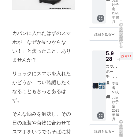
お届
定価
け予
格
定：
3,800円
2023
年10
（税
こ
月
込・送
の
リ
料無
タ
ー
カバンに入れたはずのスマ
料）の
ン
詳細を見る
を
15%オ
選
ホが「なぜか見つからな
択
フ
す
る
い！」と焦ったこと、あり
5,9
残り21
28
ませんか？
円
スマホ
ポー
リュックにスマホを入れた
チ ネ
イビー
かどうか、つい確認したく
支援
+ブラッ
者：
なることもきっとあるは
ク 1個
59人
ずつ合
お届
ず。
計2個
け予
一般販
定：
売予定
2023
そんな悩みを解決し、その
年10
価格
こ
月
7,600円
の
日の服装や荷物に合わせて
リ
（税
タ
ー
込・送
スマホをいつでもそばに持
ン
詳細を見る
を
料無
選