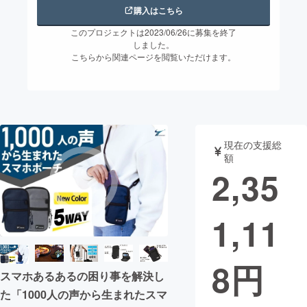
購入はこちら
まちづくり・地域活性化
このプロジェクトは2023/06/26に募集を終了
しました。
こちらから関連ページを閲覧いただけます。
CAMPFIRE for Social Good
CAMPFIRE Creation
CAMPFIREふるさと納税
machi-ya
コミュニティ
現在の支援総
額
2,35
1,11
8
円
スマホあるあるの困り事を解決し
た「1000人の声から生まれたスマ