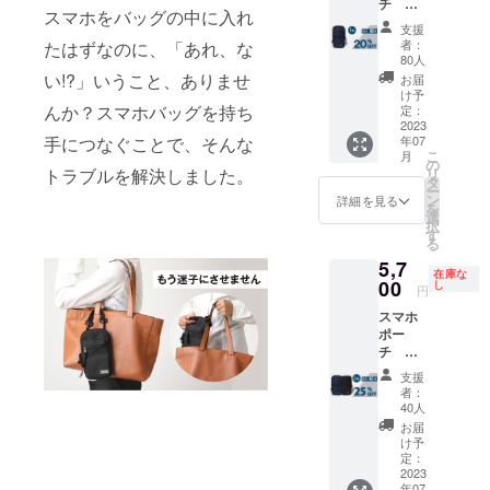
チ ネ
スマホをバッグの中に入れ
イ
支援
ビー 1
者：
たはずなのに、「あれ、な
個 一般
80人
販売予
い!?」いうこと、ありませ
お届
定価
け予
格
んか？スマホバッグを持ち
定：
3,800円
2023
手につなぐことで、そんな
年07
（税
こ
月
込・送
の
トラブルを解決しました。
リ
料無
タ
ー
料）の
ン
詳細を見る
を
20%オ
選
択
フ
す
る
5,7
在庫な
00
し
円
スマホ
ポー
チ ネ
イビー
支援
+ブラッ
者：
ク 1個
40人
ずつ合
お届
計2個
け予
一般販
定：
売予定
2023
年07