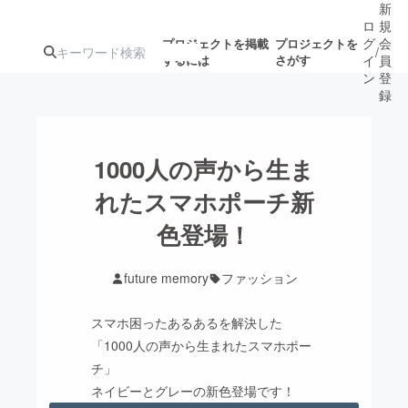
新
ロ
規
グ
会
プロジェクトを掲載
プロジェクトを
/
するには
さがす
イ
員
ン
登
録
人気のプロ
注目のリ
注目の新着プロ
募集終了が近いプ
もうすぐ公開
1000人の声から生ま
ジェクト
ターン
ジェクト
ロジェクト
されます
れたスマホポーチ新
色登場！
アート・写真
音楽
future memory
ファッション
テクノロジー・ガジェット
ゲーム・サ
スマホ困ったあるあるを解決した
映像・映画
書籍・雑誌
「1000人の声から生まれたスマホポー
チ」
ネイビーとグレーの新色登場です！
ビジネス・起業
チャレンジ