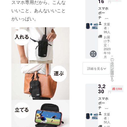
16
スマホ専用だから、こんな
円
します。
スマホ
いいこと、あんないいこと
ポー
チ ネ
がいっぱい。
イ
支援
ビー 1
者：
個 一般
99人
販売予
お届
定価
け予
格
定：
3,800円
2023
年10
（税
こ
月
込・送
の
リ
料無
タ
ー
料）の
ン
詳細を見る
を
18%オ
選
択
フ
す
る
3,2
残り50
30
円
スマホ
ポー
チ ネ
イ
支援
ビー 1
者：
個 一般
50人
販売予