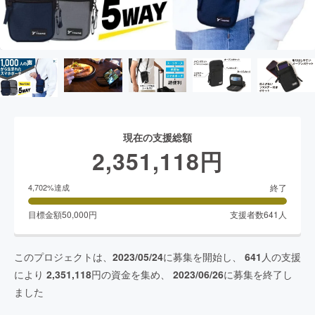
現在の支援総額
2,351,118
円
終了
4,702
%達成
目標金額
50,000
円
支援者数
641
人
このプロジェクトは、
2023/05/24
に募集を開始し、
641
人の支援
により
2,351,118
円の資金を集め、
2023/06/26
に募集を終了し
ました