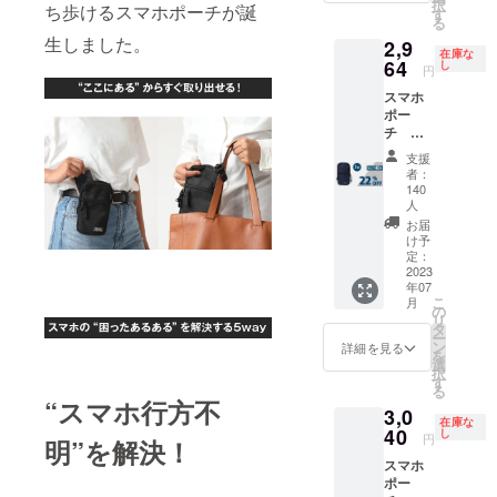
択
ち歩けるスマホポーチが誕
料）の
す
る
22%オ
生しました。
2,9
フ
在庫な
64
し
円
スマホ
ポー
チ ネ
イ
支援
ビー 1
者：
個 一般
140
販売予
人
定価
お届
格
け予
3,800円
定：
2023
（税
年07
込・送
こ
月
料無
の
リ
料）の
タ
ー
22%オ
ン
詳細を見る
を
フ
選
択
す
る
“スマホ行方不
3,0
在庫な
40
し
円
明”を解決！
スマホ
ポー