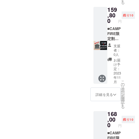
る
す。 ご
だきま
159
希望者
す。 備
様には
,80
考欄に
残り10
近江一
お名
0
円
文字の
前・企
WEBサ
■CAMP
業名を
イト
FIRE限
ご記入
https://t
定割引
くださ
ue.oumi
２１７,
い。 ※
支援
itimonji.
８００
メール
者：
com/?
円→１
はご支
0人
mode=f
５９,８
援して
お届
14に支
００円
いただ
け予
援者と
おうち
いた方
定：
してお
はか１
2023
から順
年11
名前・
基 石の
次送ら
こ
月
企業
形、
せてい
の
リ
名・写
色、文
ただき
タ
ー
真1枚
字をお
ます。
ン
詳細を見る
を
（人
選びい
選
択
物、建
ただけ
す
る
物）な
ます ※
168
ど掲載
早くで
させて
き上が
,00
残り10
いただ
れば予
0
円
きま
定より
す。 備
早くお
■CAMP
考欄に
届けし
FIRE限