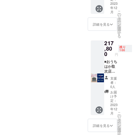
末ま
グ
部分６
はか１
2023
年12
で）
レー
か所を
基 石の
こ
月
ピン
埋めて
形、
の
リ
ク」→
概要欄
色、文
タ
ー
●ご希望
にてお
字をお
ン
詳細を見る
を
される
伝えく
選びい
選
択
彫刻の
ださ
ただけ
す
る
文字を
い） ●
ます ※
217
記して
石の形
早くで
くださ
を３つ
き上が
,80
残り
100
い。→
から選
れば予
0
円
上
んでく
定より
段
ださい
早くお
■おうち
「空
届けし
はか取
→下
風
ます。
次店
段 (記入
花」→
■注文テ
コー
支援
例)上段
●石の色
ンプ
ス 通
者：
部「感
を選ん
レート
常４３
0人
謝」
でくだ
（以下
７,８０
お届
下段部
さい
をコピ
０円→
け予
「南無
「黒
ペし、●
２１７,
定：
阿弥陀
グ
部分６
８００
2023
年12
仏」な
レー
か所を
円 お
こ
月
ど ● 書
ピン
埋めて
うちは
の
リ
体は、
ク」→
備考欄
か１基
タ
ー
楷書体 /
●ご希望
にてお
（２１
ン
詳細を見る
を
行書体 /
される
伝えく
７,８０
選
択
隷書体 /
彫刻の
ださ
０円
す