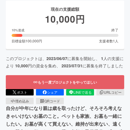
現在の支援総額
10,000
円
終了
10
%達成
目標金額
100,000
円
支援者数
1
人
このプロジェクトは、
2023/06/07
に募集を開始し、
1
人の支援に
より
10,000
円の資金を集め、
2023/07/31
に募集を終了しました
もう一度プロジェクトをやってほしい
ポスト
シェア
LINEで送る
URLコピー
埋め込み
QRコード
自分が中年になり親は歳を取ったけど、そろそろ考えな
きゃいけないお墓のこと。ペットも家族、お墓も一緒に
したい。お墓が高くて買えない、維持が出来ない、遠く