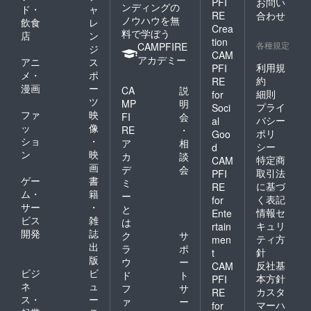
PFI
お問い
ンディングの
刻でき
ド・
ャ
RE
合わせ
る文字
ノウハウを無
飲食
レ
Crea
の字数
料で学ぼう
店
ン
tion
につい
各種規定
CAMPFIRE
ジ
て ・
CAM
アカデミー
アニ
ス
上段部
利用規
PFI
メ・
ポ
には日
約
RE
本語2文
漫画
ー
CA
説
細則
for
字(アル
ツ
MP
明
プライ
Soci
ファ
ファ
映
FI
会
ベット
バシー
al
ッ
像
RE
・
では4文
ポリ
Goo
ショ
・
字)ま
ア
相
シー
d
で ・
ン
映
カ
談
特定商
CAM
下段部
画
デ
会
取引法
PFI
には日
ゲー
書
ミ
に基づ
本語6文
RE
ム・
籍
ー
字(アル
く表記
for
サー
・
ファ
と
情報セ
Ente
ベット
ビス
雑
は
キュリ
rtain
では10
開発
誌
ク
サ
ティ方
men
文字)ま
出
ラ
ポ
針
t
で ※ 旧
版
ウ
ー
字など
反社基
CAM
ビジ
ビ
ド
ト
一部彫
本方針
PFI
ネ
ュ
刻でき
フ
サ
カスタ
RE
ない文
ス・
ー
ァ
ー
マーハ
for
字がご