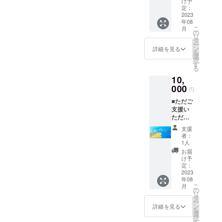
け予
ル】 た
定：
だただ
2023
年08
応援し
こ
月
てくだ
の
リ
さる方
タ
ー
向けの
ン
詳細を見る
を
リター
選
択
ンで
す
る
す。 ご
10,
希望者
様には
000
円
近江一
■ただご
文字の
支援い
WEBサ
ただけ
イト
る方用
https://t
支援
のコー
ue.oumi
者：
ス 【お
itimonji.
1人
礼の
com/?
お届
メー
mode=f
け予
ル】 た
14に支
定：
だただ
2023
援者と
年08
応援し
してお
こ
月
てくだ
名前・
の
リ
さる方
企業名
タ
ー
向けの
など掲
ン
詳細を見る
を
リター
載させ
選
択
ンで
ていた
す