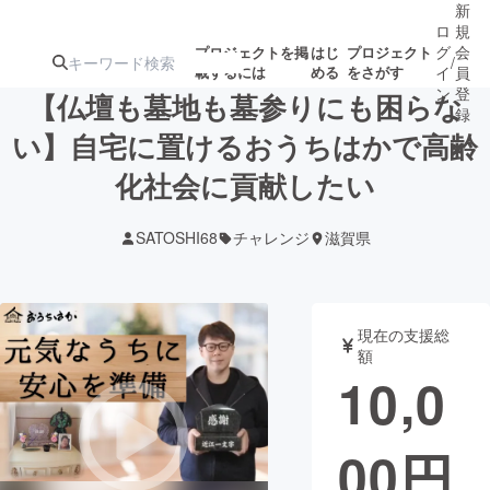
新
ロ
規
グ
会
プロジェクトを掲
はじ
プロジェクト
/
載するには
める
をさがす
イ
員
ン
登
【仏壇も墓地も墓参りにも困らな
録
い】自宅に置けるおうちはかで高齢
化社会に貢献したい
人気のプロ
注目のリ
注目の新着プロ
募集終了が近いプ
もうすぐ公開
ジェクト
ターン
ジェクト
ロジェクト
されます
SATOSHI68
チャレンジ
滋賀県
アート・写真
音楽
現在の支援総
テクノロジー・ガジェット
ゲーム・サ
額
10,0
映像・映画
書籍・雑誌
00
円
ビジネス・起業
チャレンジ