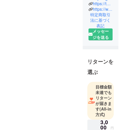
近鉄百貨店
https://tue.oumiitimonji.com/
やイオンな
https://www.facebook.com/hayashisatoshi68/
特定商取引
どで鮮魚専
法に基づく
門店の統括
表記
バイヤー兼
メッセー
店長を経て
ジを送る
独立起業す
る。現在、
杖の専門
店 近江一
リターンを
文字 運営
選ぶ
目標金額
未達でも
リターン
が届きま
す
(All-in
方式)
3,0
00
円