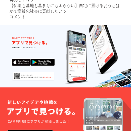
には日
て ・
んでく
【仏壇も墓地も墓参りにも困らない】自宅に置けるおうちは
本語2文
上段部
ださい
かで高齢化社会に貢献したい
>
字(アル
には日
「空
コメント
ファ
本語2文
風
ベット
字(アル
花」→
では4文
ファ
●石の色
字)ま
ベット
を選ん
で ・
では4文
でくだ
下段部
字)ま
さい
には日
で ・
「黒
本語6文
下段部
グ
字(アル
には日
レー
ファ
本語6文
ピン
ベット
字(アル
ク」→
では10
ファ
●ご希望
文字)ま
ベット
される
で ※ 旧
では10
彫刻の
字など
文字)ま
文字を
一部彫
で ※ 旧
記して
刻でき
字など
くださ
ない文
一部彫
い。→
字がご
刻でき
上
ざいま
ない文
段
す。 ※
字がご
上段
ざいま
→下
部、最
す。 ※
段 (記入
大３文
上段
例)上段
字対応
部、最
部「感