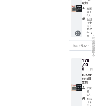
お名
ます。
定割引
前・企
■注文テ
２１７,
支援
業名を
ンプ
８００
者：
ご記入
レート
円→１
0人
くださ
（以下
６８,０
お届
い。写
をコピ
００円
け予
真は
ペし、●
おうち
定：
メール
部分６
はか１
2023
年12
に返信
か所を
基 石の
こ
月
の形で
埋めて
形、
の
リ
送って
備考欄
色、文
タ
ー
くださ
にてお
字をお
ン
詳細を見る
を
い。 ※
伝えく
選びい
選
択
メール
ださ
ただけ
す
る
はご支
い） ●
ます ※
178
援して
石の形
早くで
いただ
を３つ
き上が
,00
いた方
から選
れば予
0
円
から順
んでく
定より
次送ら
ださい
早くお
■CAMP
せてい
「空
届けし
FIRE限
ただき
風
ます。
定割引
ます。
花」→
■注文テ
２１７,
支援
（掲載
●石の色
ンプ
８００
者：
期間１
を選ん
レート
円→１
0人
年間２
でくだ
（以下
７８,０
お届
０２４
さい
をコピ
００円
け予
年７月
「黒
ペし、●
おうち
定：