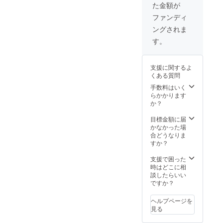
た金額が
さくな
字(アル
選びい
を選ん
花」→
けま
りま
ファ
ただけ
でくだ
●石の色
す。 ※
ファンディ
す。 ●
ベット
ます。
さい
を選ん
見本で
ングされま
送り先
では10
→ ※ 彫
「黒
でくだ
受注生
住所
文字)ま
刻でき
グ
さい
産しま
す。
郵便番
で ※ 旧
る文字
レー
「黒
すので
号 電
字など
の字数
ピン
グ
仕入れ
話番
一部彫
につい
ク」→
レー
資金や
支援に関するよ
号 住
刻でき
て ・
●ご希望
ピン
在庫不
くある質問
所 氏
ない文
上段部
される
ク」→
要で
名
字がご
には日
彫刻の
●ご希望
す。 ※
手数料はいく
ざいま
本語2文
文字を
される
正規代
らかかります
す。 ※
字(アル
記して
彫刻の
理店と
か？
上段
ファ
くださ
文字を
して
部、最
ベット
い。→
記して
WEBサ
目標金額に届
大３文
では4文
上
くださ
イト等
かなかった場
字対応
字)ま
段
い。→
で紹介
合どうなりま
可能で
で ・
上
し送客
すか？
すが、
下段部
→下
段
のお手
フォン
には日
段 (記入
伝いを
支援で困った
トが小
本語6文
例)上段
→下
しま
時はどこに相
さくな
字(アル
部「感
段 (記入
す。 ※
談したらいい
りま
ファ
謝」
例)上段
早くで
ですか？
す。 ●
ベット
下段部
部「感
き上が
送り先
では10
「南無
謝」
れば予
ヘルプページを
住所
文字)ま
阿弥陀
下段部
定より
見る
郵便番
で ※ 旧
仏」な
「南無
早くお
号 電
字など
ど ● 書
阿弥陀
届けし