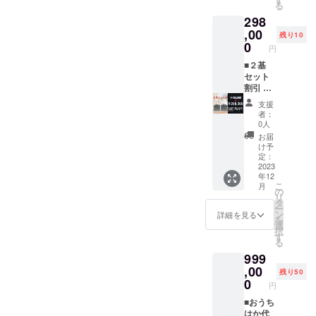
る
ゴシッ
文字を
い） ●
分）＋
298
ク体 / 草
記して
石の形
次回発
書体 か
くださ
を３つ
注分よ
,00
残り10
らお選
い。→
から選
り 定価
0
円
びいた
上
んでく
の７
だけま
段
ださい
０％１
■２基
す。→
「空
５２,４
セット
● 文字
→下
風
６０円
割引 ２
色は、
段 (記入
花」→
で仕入
基を自
支援
白 / 黒 /
例)上段
●石の色
れて２
由に選
者：
金 / 銀 /
部「感
を選ん
１７,８
んでい
0人
彫りの
謝」
でくだ
００円
ただけ
お届
み(無色)
下段部
さい
で販売
ます ４
け予
からお
「南無
「黒
いただ
２５,６
定：
選びい
阿弥陀
グ
ける権
００円
2023
年12
ただけ
仏」な
レー
利で
→２９
こ
月
ます。
ど ● 書
ピン
す。 ※
８,００
の
リ
→ ※ 彫
体は、
ク」→
見本で
０円 １
タ
ー
刻でき
楷書体 /
●ご希望
受注生
２７,６
ン
詳細を見る
を
る文字
行書体 /
される
産しま
００円
選
択
の字数
隷書体 /
彫刻の
すので
お得で
す
る
につい
ゴシッ
文字を
仕入れ
す ※早
999
て ・
ク体 / 草
記して
資金や
くでき
上段部
書体 か
くださ
在庫不
上がれ
,00
残り50
には日
らお選
い。→
要で
ば予定
0
円
本語2文
びいた
上
す。 ※
より早
字(アル
だけま
段
早くで
くお届
■おうち
ファ
す。→
き上が
けしま
はか代