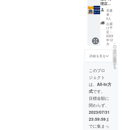
ベット
● 文字
→下
れば予
す。 ■
理店
では4文
色は、
段 (記入
定より
注文テ
コー
支援
字)ま
白 / 黒 /
例)上段
早くお
ンプ
ス 通
者：
で ・
金 / 銀 /
部「感
届けし
レート
常２,２
0人
下段部
彫りの
謝」
ます。
（以下
００,０
お届
には日
み(無色)
下段部
■注文テ
をコピ
００円
け予
本語6文
からお
「南無
ンプ
ペし、●
→９９
定：
字(アル
選びい
阿弥陀
レート
部分６
９,００
2023
年12
ファ
ただけ
仏」な
（以下
か所を
０円
こ
月
ベット
ます。
ど ● 書
をコピ
埋めて
おうち
の
リ
では10
→ ※ 彫
体は、
ペし、●
備考欄
はか３
タ
ー
文字)ま
刻でき
楷書体 /
部分６
にてお
基（６
ン
詳細を見る
を
で ※ 旧
る文字
行書体 /
か所を
伝えく
５３,４
選
択
字など
の字数
隷書体 /
埋めて
ださ
００円
す
る
一部彫
につい
ゴシッ
備考欄
い） ※2
分）＋
このプロ
刻でき
て ・
ク体 / 草
にてお
基分 1
次回発
ジェクト
ない文
上段部
書体 か
伝えく
基目 2
注分よ
字がご
には日
らお選
ださ
基目と
り 定価
は、
All-In方
ざいま
本語2文
びいた
い） ●
記載く
の６
式
です。
す。 ※
字(アル
だけま
石の形
ださ
０％１
上段
ファ
す。→
を３つ
い。 ●
３０,６
目標金額に
部、最
ベット
● 文字
から選
石の形
８０円
関わらず、
大３文
では4文
色は、
んでく
を３つ
で仕入
字対応
字)ま
白 / 黒 /
ださい
から選
れて２
2023/07/31
可能で
で ・
金 / 銀 /
「空
んでく
１７,８
23:59:59
ま
すが、
下段部
彫りの
風
ださい
００円
フォン
には日
み(無色)
花」→
「空
で販売
でに集まっ
トが小
本語6文
からお
●石の色
風
いただ