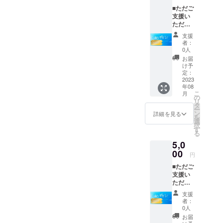
■ただご
支援い
ただけ
る方用
支援
のコー
者：
ス 【お
0人
礼の
お届
メー
け予
ル】 た
定：
だただ
2023
年08
応援し
こ
月
てくだ
の
リ
さる方
タ
ー
向けの
ン
詳細を見る
を
リター
選
択
ンで
す
る
す。 ※
5,0
メール
はご支
00
円
援して
■ただご
いただ
支援い
いた方
ただけ
から順
る方用
次送ら
支援
のコー
せてい
者：
ス 【お
ただき
0人
礼の
ます。
お届
メー