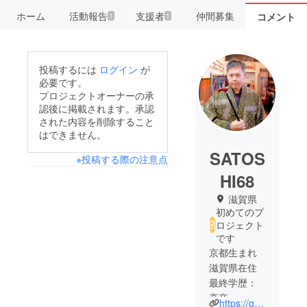
ホーム
活動報告
支援者
仲間募集
コメント
1
1
投稿するには
ログイン
が
必要です。
プロジェクトオーナーの承
認後に掲載されます。承認
された内容を削除すること
はできません。
SATOS
※投稿する際の注意点
HI68
滋賀県
初めてのプ
ロジェクト
です
京都生まれ
滋賀県在住
最終学歴：
高卒
https://goldclover.co.jp/