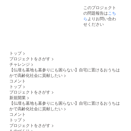
話番
一部彫
体は、
仏」な
ます。
このプロジェクト
号 住
刻でき
楷書体 /
ど ● 書
■注文テ
の問題報告は
こち
所 氏
ない文
行書体 /
体は、
ンプ
名
字がご
隷書体 /
楷書体 /
レート
ら
よりお問い合わ
ざいま
ゴシッ
行書体 /
（以下
せください
す。 ※
ク体 / 草
隷書体 /
をコピ
上段
書体 か
ゴシッ
ペし、●
部、最
らお選
ク体 / 草
部分６
大３文
びいた
書体 か
か所を
字対応
だけま
らお選
埋めて
可能で
す。→
びいた
備考欄
トップ
>
すが、
● 文字
だけま
にてお
プロジェクトをさがす
>
フォン
色は、
す。→
伝えく
チャレンジ
>
トが小
白 / 黒 /
● 文字
ださ
さくな
金 / 銀 /
色は、
い） ※
【仏壇も墓地も墓参りにも困らない】自宅に置けるおうちは
りま
彫りの
白 / 黒 /
今回の3
かで高齢化社会に貢献したい
>
す。 ●
み(無色)
金 / 銀 /
基分に
コメント
送り先
からお
彫りの
ついて1
トップ
>
住所
選びい
み(無色)
基 2
プロジェクトをさがす
>
郵便番
ただけ
からお
基 3基
新規開業
>
号 電
ます。
選びい
とそれ
話番
→ ※ 彫
ただけ
ぞれ３
【仏壇も墓地も墓参りにも困らない】自宅に置けるおうちは
号 住
刻でき
ます。
つご記
かで高齢化社会に貢献したい
>
所 氏
る文字
→ ※ 彫
載くだ
コメント
名
の字数
刻でき
さい。
トップ
>
につい
る文字
●石の形
プロジェクトをさがす
>
て ・
の字数
を３つ
上段部
につい
から選
ものづくり
>