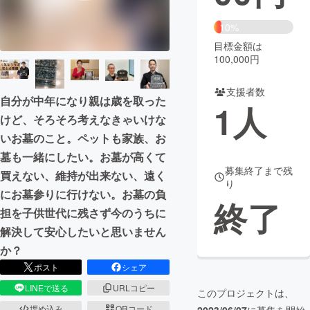
まちづくり・地域活性化
10%
目標金額は
100,000円
CAMPFIRE for Social Good
CAMPFIRE Creation
CAMPFIREふるさと納税
machi-ya
コミュニティ
支援者数
自分が中年になり親は歳を取った
1
人
けど、そろそろ考えなきゃいけな
いお墓のこと。ペットも家族、お
墓も一緒にしたい。お墓が高くて
募集終了まで残
買えない、維持が出来ない、遠く
り
にお墓参りに行けない。お墓の負
終了
担を子供世代に残さず今のうちに
解決して安心したいと思いません
か？
ポスト
シェア
LINEで送る
URLコピー
このプロジェクトは、
埋め込み
QRコード