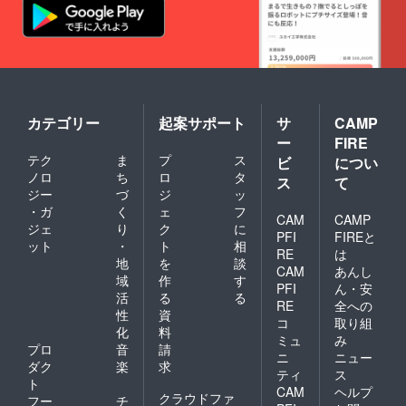
可能で
大３文
謝」
すが、
字対応
下段部
フォン
可能で
「南無
トが小
すが、
阿弥陀
さくな
フォン
仏」な
りま
トが小
ど ● 書
す。 ●
さくな
体は、
送り先
りま
楷書体 /
カテゴリー
起案サポート
サ
CAMP
住所
す。 ●
行書体 /
ー
FIRE
郵便番
送り先
隷書体 /
号 電
住所
ゴシッ
テク
ま
プ
ス
ビ
につい
話番
郵便番
ク体 / 草
ノロ
ち
ロ
タ
ス
て
号 住
号 電
書体 か
ジー
づ
ジ
ッ
所 氏
話番
らお選
・ガ
く
ェ
フ
名
号 住
びいた
CAM
CAMP
ジェ
り
ク
に
所 氏
だけま
PFI
FIREと
名
す。→
ット
・
ト
相
RE
は
● 文字
地
を
談
CAM
あんし
色は、
域
作
す
白 / 黒 /
PFI
ん・安
活
る
る
金 / 銀 /
RE
全への
性
資
彫りの
コ
取り組
み(無色)
化
料
ミュ
み
からお
プロ
音
請
ニ
ニュー
選びい
ダク
楽
求
ただけ
ティ
ス
ト
ます。
CAM
ヘルプ
クラウドファ
フー
チ
→ ※ 彫