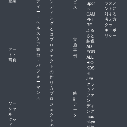
起業
テ
ン
ビ
ラスメ
Spor
ざいま
ィ
デ
ス
す。 ※
ントに
ts
ー
ィ
上段
対する
CAM
・
部、最
ン
考え方
PFI
大３文
ヘ
グ
クッ
RE
字対応
ル
と
キーポ
ふる
可能で
ス
は
リシー
すが、
さと
ケ
プ
実
フォン
納税
ア
トが小
ロ
施
AD
さくな
アー
舞
ジ
事
FOR
りま
ト・
台
ェ
例
ALL
す。 ●
写真
・
ク
HIO
送り先
パ
ト
住所
KOS
フ
の
郵便番
HI
ォ
号 電
作
JFA
話番
ー
り
クラ
号 住
マ
方
ウド
所 氏
ン
プ
統
名
ファ
ス
ロ
計
ン
ソー
ジ
デ
ディ
シャ
ェ
ー
ング
ル
ク
タ
mac
グッ
ト
hi-ya
ド
の