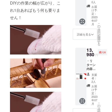
3.0 x1
造工程
DIYの作業の幅が広がり、こ
0人
・一般
上の都
お届
販売予
れ1台あればもう何も要りま
合等に
け予
定価
より出
定：
せん！
格：
2023
荷時期
年07
9,980円
が遅れ
こ
月
※リター
る場合
の
リ
ンはす
があり
タ
ー
べて
ます。
ン
詳細を見る
を
税・送
皆様の
選
択
料込み
支援に
す
る
の金額
より量
13,
になり
産効率
残り8
ます。
980
が向上
円
※ご注文
した場
・リ
状況、
合、正
ターン
使用部
規販売
内容：
材の供
価格が
PENDO
給状
販売予
支援
RA 48E
況、製
定価格
者：
3.0 x2
造工程
より下
2人
・一般
上の都
がる可
お届
販売予
合等に
能性も
け予
定価
より出
定：
ござい
格：
2023
荷時期
ます。
年07
19,960
が遅れ
類似商
こ
月
円 ※リ
る場合
の
品が発
リ
ターン
があり
タ
生する
ー