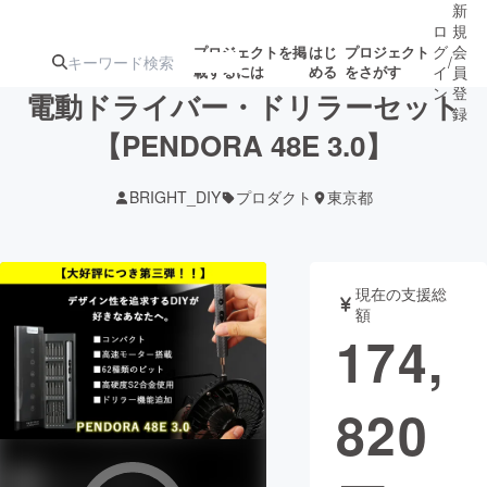
新
ロ
規
グ
会
プロジェクトを掲
はじ
プロジェクト
/
載するには
める
をさがす
イ
員
ン
登
電動ドライバー・ドリラーセット
録
【PENDORA 48E 3.0】
人気のプロ
注目のリ
注目の新着プロ
募集終了が近いプ
もうすぐ公開
BRIGHT_DIY
プロダクト
東京都
ジェクト
ターン
ジェクト
ロジェクト
されます
アート・写真
音楽
現在の支援総
額
174,
テクノロジー・ガジェット
ゲーム・サ
820
映像・映画
書籍・雑誌
ビジネス・起業
チャレンジ