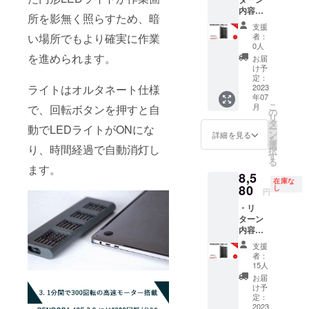
状況、
合、正
様お願
内容：
使用部
規販売
い致し
所を影無く照らすため、暗
PENDO
材の供
価格が
ます。
支援
RA 48E
給状
販売予
2023年
者：
い場所でもより確実に作業
3.0 x3
況、製
定価格
0人
0８月頃
・一般
造工程
を進められます。
より下
からオ
お届
販売予
上の都
がる可
け予
ンライ
定価
合等に
定：
能性も
ン
格：
2023
ライトはオルタネート仕様
より出
ござい
ショッ
年07
29,940
荷時期
ます。
プなど
こ
月
で、回転ボタンを押すと自
円 ※リ
が遅れ
の
類似商
にて一
リ
ターン
る場合
タ
品が発
般販売
動でLEDライトがONにな
ー
はすべ
があり
ン
生する
詳細を見る
開始予
を
て税・
ます。
選
可能性
定で
り、時間経過で自動消灯し
択
送料込
皆様の
す
があり
す。
る
みの金
支援に
ます。
ます。
8,5
額にな
より量
ご了承
在庫な
りま
80
産効率
し
頂いた
円
す。 ※
が向上
上でご
・リ
ご注文
した場
支援頂
ターン
状況、
合、正
けます
内容：
使用部
規販売
様お願
PENDO
材の供
価格が
い致し
支援
RA 48E
給状
販売予
ます。
者：
3.0 x1
況、製
定価格
15人
2023年
・一般
造工程
より下
0８月頃
お届
販売予
上の都
がる可
け予
からオ
定価
合等に
定：
能性も
ンライ
格：
2023
より出