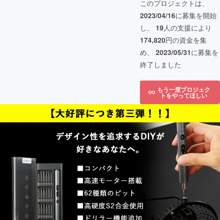
このプロジェクトは、
2023/04/16
に募集を開始
し、
19
人の支援により
174,820
円の資金を集
め、
2023/05/31
に募集を
終了しました
もう一度プロジェク
トをやってほしい