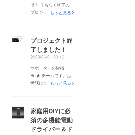
は！ まもなく終了の
プロジェクトのご案内
もっと見る
です。 ▼ ブレードも
豊富！コンパクトな多
機能コードレスカッ
プロジェクト終
ター＆ポリッシャー！
了しました！
▼https://camp-
2023/06/01 00:16
fire.jp/projects/945549
/view1. 超音波振動で
サポーターの皆様、
簡単に切断・研磨 2. 5
Brightチームです。お
種類のブレードとポ
世話になっておりま
もっと見る
リッシャー機能で多機
す。プロジェクト開始
能対応 3. 安定性と操
から45日目で19人も
作性が向上し、長時間
の支援者の方々よりご
家庭用DIYに必
の作業も快適本日は、
支援を頂き、無事プロ
【GIZMODO】に
須の多機能電動
ジェクト終了を迎える
Hanboost Cutter 2.0
ドライバー＆ド
ことが出来ました。早
のレビュー記事が掲載