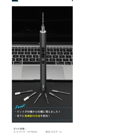
からオ
ンライ
ン
ショッ
プなど
にて一
般販売
開始予
定で
す。