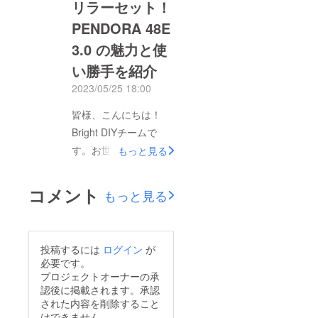
速皆様のリターンを
リラーセット！
されましたのでご紹介
2023年07月末にお届
PENDORA 48E
いたします。とても分
けできるよう準備を始
3.0 の魅力と使
かりやすい記事になっ
めております！皆様に
ていますので、お悩み
い勝手を紹介
ご満足いただけるリ
の方はぜひ参考にして
2023/05/25 18:00
ターンをお届けできる
みてください！▼レ
よう、全力で取り組ん
皆様、こんにちは！
ビュー記事はこちら
で参りますので引き続
Bright DIYチームで
▼https://www.gizmod
き、「電動ドライ
す。お世話になってお
もっと見る
o.jp/article/machi-ya-
バー・ドリラーセット
ります。今日は、
hanboostcutter2-
【PENDORA 48E
「PENDORA 48E
review-945549-
コメント
もっと見る
3.0】」をよろしくお
3.0」の特徴となぜこ
pju/machi-ya価格での
願い致します。Bright
のセットが選ばれるの
販売のチャンスは今だ
チーム
かを紹介します！
け！プロジェクト終了
投稿するには
ログイン
が
PENDORA 48E 3.0
後のお問い合わせが増
必要です。
は、家庭内のDIYタス
プロジェクトオーナーの承
えていますので、ご興
認後に掲載されます。承認
クに必要な機能を備え
味のある方はぜひ期間
された内容を削除すること
た多機能な電動ドライ
中のお買い逃しがない
はできません。