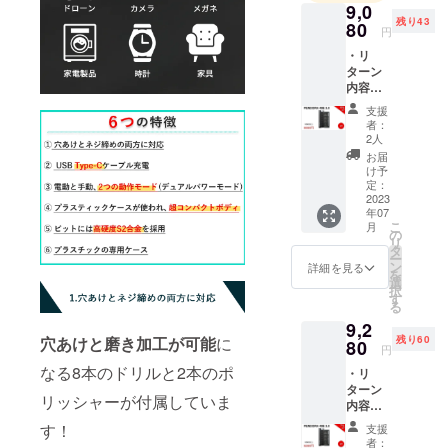
9,0
の生活をよ
残り43
80
円
り豊かに、
・リ
快適にする
ターン
ことが弊社
内容：
の理念で
PENDO
支援
RA 48E
す。
者：
3.0 x1
2人
どうぞよろ
・一般
お届
しくお願い
販売予
け予
定価
定：
致します！
格：
2023
年07
9,980円
こ
月
※リター
の
リ
ンはす
タ
ー
べて
ン
詳細を見る
を
税・送
選
択
料込み
す
る
の金額
9,2
になり
穴あけと磨き加工が可能
に
残り60
ます。
80
円
※ご注文
なる8本のドリルと2本のポ
・リ
状況、
ターン
使用部
リッシャーが付属していま
内容：
材の供
PENDO
給状
す！
支援
RA 48E
況、製
者：