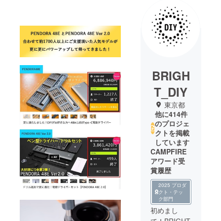
BRIGH
T_DIY
東京都
他に414件
のプロジェ
クトを掲載
しています
CAMPFIRE
アワード受
賞履歴
2025 プロダ
クト・テッ
ク部門
初めまし
て！BRIGHT