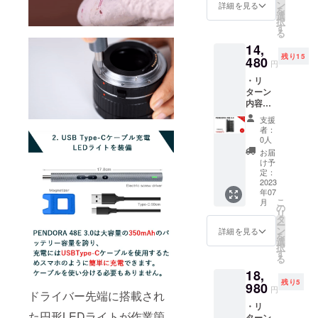
はすべ
ます。
ン
可能性
詳細を見る
を
て税・
皆様の
選
があり
択
送料込
支援に
す
ます。
る
みの金
より量
ご了承
14,
額にな
産効率
頂いた
残り15
りま
480
が向上
上でご
円
す。 ※
した場
支援頂
・リ
ご注文
合、正
けます
ターン
状況、
規販売
様お願
内容：
使用部
価格が
い致し
PENDO
材の供
販売予
ます。
支援
RA 48E
給状
定価格
2023年
者：
3.0 x2
況、製
より下
0人
0８月頃
・一般
造工程
がる可
からオ
お届
販売予
上の都
能性も
け予
ンライ
定価
合等に
定：
ござい
ン
格：
2023
より出
ます。
ショッ
年07
19,960
荷時期
類似商
プなど
こ
月
円 ※リ
が遅れ
の
品が発
にて一
リ
ターン
る場合
タ
生する
般販売
ー
はすべ
があり
ン
可能性
詳細を見る
開始予
を
て税・
ます。
選
があり
定で
択
送料込
皆様の
す
ます。
す。
る
みの金
支援に
ご了承
18,
額にな
より量
頂いた
残り5
りま
980
産効率
上でご
円
ドライバー先端に搭載され
す。 ※
が向上
支援頂
・リ
ご注文
した場
けます
た円形LEDライトが作業箇
ターン