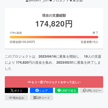
BRIGHT_DIY
プロダクト
東京都
現在の支援総額
174,820
円
終了
174
%達成
目標金額
100,000
円
支援者数
19
人
このプロジェクトは、
2023/04/16
に募集を開始し、
19
人の支援
により
174,820
円の資金を集め、
2023/05/31
に募集を終了しま
した
もう一度プロジェクトをやってほしい
ポスト
シェア
LINEで送る
URLコピー
埋め込み
QRコード