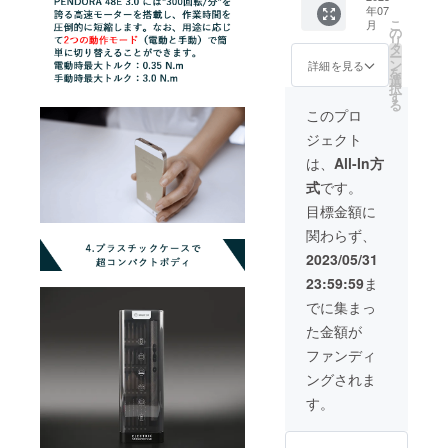
ござい
ン
年07
9,980円
荷時期
ます。
ショッ
こ
月
※リター
が遅れ
の
類似商
プなど
リ
ンはす
る場合
タ
品が発
にて一
ー
べて
があり
ン
生する
詳細を見る
般販売
を
税・送
ます。
選
可能性
開始予
択
料込み
皆様の
す
があり
定で
る
の金額
支援に
ます。
このプロ
す。
になり
より量
ご了承
ジェクト
ます。
産効率
頂いた
※ご注文
が向上
上でご
は、
All-In方
状況、
した場
支援頂
式
です。
使用部
合、正
けます
材の供
規販売
様お願
目標金額に
給状
価格が
い致し
関わらず、
況、製
販売予
ます。
造工程
定価格
2023年
2023/05/31
上の都
より下
0８月頃
23:59:59
ま
合等に
がる可
からオ
より出
能性も
ンライ
でに集まっ
荷時期
ござい
ン
た金額が
が遅れ
ます。
ショッ
る場合
類似商
プなど
ファンディ
があり
品が発
にて一
ングされま
ます。
生する
般販売
皆様の
可能性
開始予
す。
支援に
があり
定で
より量
ます。
す。
産効率
ご了承