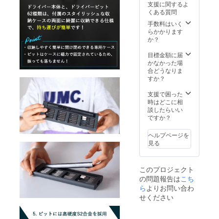
支援に関するよ
が向上
頂いた
くある質問
した場
上でご
合、正
支援頂
手数料はいく
規販売
けます
らかかります
価格が
様お願
か？
販売予
い致し
定価格
ます。
目標金額に届
より下
2023年
かなかった場
がる可
0８月頃
合どうなりま
能性も
からオ
すか？
ござい
ンライ
ます。
ン
支援で困った
類似商
ショッ
時はどこに相
品が発
プなど
談したらいい
生する
にて一
ですか？
可能性
般販売
があり
開始予
ヘルプページを
ます。
定で
見る
ご了承
す。
頂いた
上でご
このプロジェクト
支援頂
の問題報告は
こち
けます
様お願
ら
よりお問い合わ
い致し
せください
ます。
2023年
0８月頃