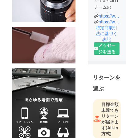
チームの
ニュエンで
https://www.brightdiy.jp/
す。
https://www.instagram.com/brightdiyjp/
中国の総合
特定商取引
法に基づく
家電メー
表記
カー向けに
メッセー
人気製品を
ジを送る
多数製造し
た実績のあ
る製品を、
日本の皆様
リターンを
にも是非体
選ぶ
験していた
だきたくプ
ロジェクト
目標金額
を立ち上げ
未達でも
ました。
リターン
が届きま
最新のテク
す
(All-in
ノロジー
方式)
で、皆さん