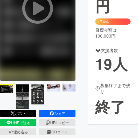
円
まちづくり・地域活性化
174%
目標金額は
CAMPFIRE for Social Good
CAMPFIRE Creation
100,000円
CAMPFIREふるさと納税
machi-ya
コミュニティ
支援者数
19
人
募集終了まで残
り
終了
ポスト
シェア
LINEで送る
URLコピー
埋め込み
QRコード