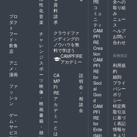
RE
全への
性
資
コ
取り組
化
料
ミュ
み
プロ
音
請
ニ
ニュー
ダク
楽
求
ティ
ス
ト
CAM
ヘルプ
クラウドファ
フー
チ
PFI
お問い
ンディングの
ド・
ャ
RE
合わせ
ノウハウを無
飲食
レ
Crea
料で学ぼう
店
ン
tion
各種規定
CAMPFIRE
ジ
CAM
アカデミー
アニ
ス
利用規
PFI
メ・
ポ
約
RE
漫画
ー
CA
説
細則
for
ツ
MP
明
プライ
Soci
ファ
映
FI
会
バシー
al
ッ
像
RE
・
ポリ
Goo
ショ
・
ア
相
シー
d
ン
映
カ
談
特定商
CAM
画
デ
会
取引法
PFI
ゲー
書
ミ
に基づ
RE
ム・
籍
ー
く表記
for
サー
・
と
情報セ
Ente
ビス
雑
は
キュリ
rtain