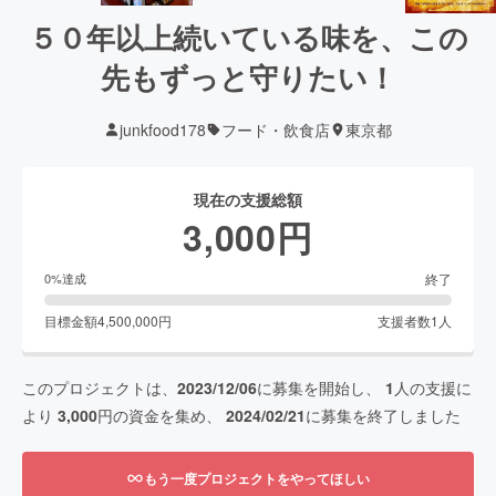
５０年以上続いている味を、この
先もずっと守りたい！
junkfood178
フード・飲食店
東京都
現在の支援総額
3,000
円
終了
0
%達成
目標金額
4,500,000
円
支援者数
1
人
このプロジェクトは、
2023/12/06
に募集を開始し、
1
人の支援に
より
3,000
円の資金を集め、
2024/02/21
に募集を終了しました
もう一度プロジェクトをやってほしい