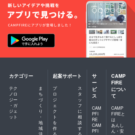
カテゴリー
起案サポート
サ
CAMP
ー
FIRE
テク
ま
プ
ス
ビ
につい
ノロ
ち
ロ
タ
ス
て
ジー
づ
ジ
ッ
・ガ
く
ェ
フ
CAM
CAMP
ジェ
り
ク
に
PFI
FIREと
ット
・
ト
相
RE
は
地
を
談
CAM
あんし
域
作
す
PFI
ん・安
活
る
る