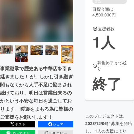
0%
目標金額は
まちづくり・地域活性化
4,500,000円
支援者数
CAMPFIRE for Social Good
CAMPFIRE Creation
1
人
CAMPFIREふるさと納税
machi-ya
コミュニティ
募集終了まで残
事業継承で歴史ある中華店を引き
り
継ぎました！ が、しかし引き継ぎ
終了
間もなくから人手不足に悩まされ
続けており、明日は営業出来るの
かという不安な毎日を過ごしてお
ります。 暖簾をまもる為に皆様の
このプロジェクトは、
ご支援をお願いします！
2023/12/06
に募集を開始
ポスト
シェア
し、
1
人の支援により
LINEで送る
URLコピー