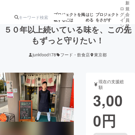
新
ロ
規
グ
会
プロジェクトを掲
はじ
プロジェクト
/
載するには
める
をさがす
イ
員
ン
登
５０年以上続いている味を、この先
録
もずっと守りたい！
人気のプロ
注目のリ
注目の新着プロ
募集終了が近いプ
もうすぐ公開
junkfood178
フード・飲食店
東京都
ジェクト
ターン
ジェクト
ロジェクト
されます
アート・写真
音楽
現在の支援総
額
3,00
テクノロジー・ガジェット
ゲーム・サ
0
円
映像・映画
書籍・雑誌
ビジネス・起業
チャレンジ