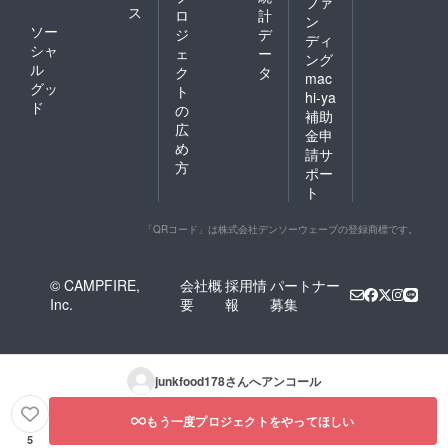
ファ
ス
ロ
計
ン
ソー
ジ
デ
ディ
シャ
ェ
ー
ング
ル
ク
タ
mac
グッ
ト
hi-ya
ド
の
補助
広
金申
め
請サ
方
ポー
ト
「QRコード」は株式会社デンソーウェーブの登録商標です。
© CAMPFIRE,
会社概
採用情
パートナー
Inc.
要
報
募集
junkfood178
さんへアンコール
もう一度プロジェクトをやってほしい
5