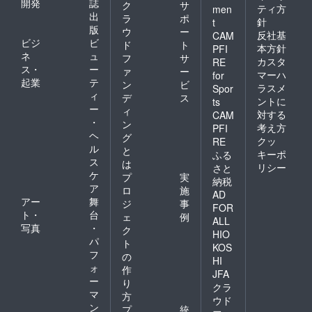
開発
誌
ク
サ
ティ方
men
出
ラ
ポ
針
t
版
ウ
ー
反社基
CAM
ビジ
ビ
ド
ト
本方針
PFI
ネ
ュ
フ
サ
カスタ
RE
ス・
ー
ァ
ー
マーハ
for
起業
テ
ン
ビ
ラスメ
Spor
ィ
デ
ス
ントに
ts
ー
ィ
対する
CAM
・
ン
考え方
PFI
ヘ
グ
クッ
RE
ル
と
キーポ
ふる
ス
は
リシー
さと
ケ
プ
実
納税
ア
ロ
施
AD
アー
舞
ジ
事
FOR
ト・
台
ェ
例
ALL
写真
・
ク
HIO
パ
ト
KOS
フ
の
HI
ォ
作
JFA
ー
り
クラ
マ
方
ウド
ン
プ
統