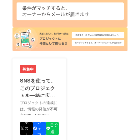
募集中
SNSを使って、
このプロジェク
トを一緒に広め
ましょう！
プロジェクトの達成に
は、情報の発信が不可
欠です。SNSでシェア
LIN
をして、あなたが応援
ポ
シ
Eで
しているプロジェクト
ス
ェ
送
の良さを知ってもらい
ト
ア
る
ましょう！