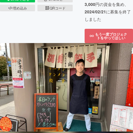
3,000
円の資金を集め、
埋め込み
QRコード
2024/02/21
に募集を終了
しました
もう一度プロジェク
トをやってほしい