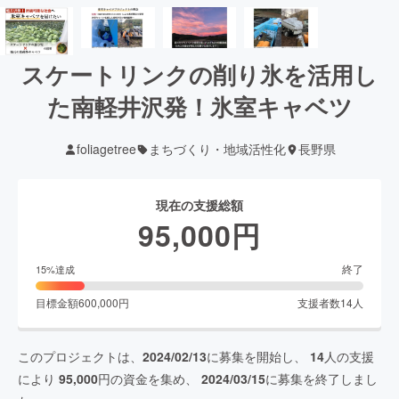
スケートリンクの削り氷を活用し
た南軽井沢発！氷室キャベツ
foliagetree
まちづくり・地域活性化
長野県
現在の支援総額
95,000
円
終了
15
%達成
目標金額
600,000
円
支援者数
14
人
このプロジェクトは、
2024/02/13
に募集を開始し、
14
人の支援
により
95,000
円の資金を集め、
2024/03/15
に募集を終了しまし