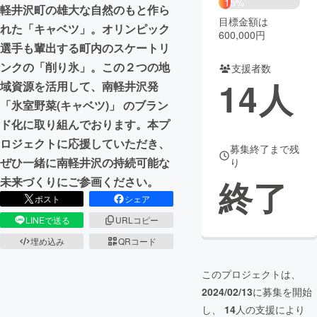
15%
軽井沢町の雄大な自然のもと作ら
目標金額は
まちづくり・地域活性化
れた「キャベツ」。オリンピック
600,000円
選手も輩出する町内のスケートリ
ンクの「削り氷」。この２つの地
支援者数
CAMPFIRE for Social Good
CAMPFIRE Creation
14
人
域資源を活用して、南軽井沢発
CAMPFIREふるさと納税
machi-ya
コミュニティ
「氷室野菜(キャベツ)」 のブラン
ド化に取り組んでおります。本プ
ロジェクトに応援していただき、
募集終了まで残
ぜひ一緒に南軽井沢の持続可能な
り
終了
未来づくりにご参画ください。
ポスト
シェア
LINEで送る
URLコピー
埋め込み
QRコード
このプロジェクトは、
2024/02/13
に募集を開始
し、
14
人の支援により