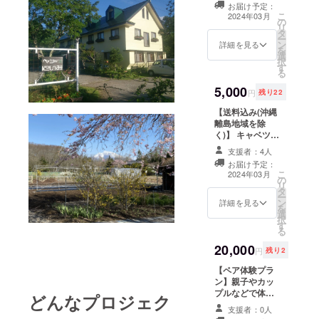
お届け予定：
（３〜４玉セッ
こ
2024年03月
の
ト） ＋ お礼の
リ
タ
メッセージ（支
ー
ン
援証明書つき）
詳細を見る
を
選
択
す
る
5,000
円
残り22
【送料込み(沖縄
離島地域を除
く)】 キャベツ
セット（３〜４
支援者：4人
玉セット） ＋ お
お届け予定：
礼のメッセージ
こ
2024年03月
の
（支援証明書つ
リ
タ
き）
ー
ン
詳細を見る
を
選
択
す
る
20,000
円
残り2
【ペア体験プラ
ン】親子やカッ
プルなどで体験
どんなプロジェク
したい方（修了
支援者：0人
者は受講証明書