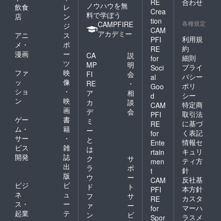
RE
合わせ
ノウハウを無
飲食
レ
Crea
料で学ぼう
店
ン
tion
各種規定
CAMPFIRE
ジ
CAM
アカデミー
アニ
ス
利用規
PFI
メ・
ポ
約
RE
漫画
ー
CA
説
細則
for
ツ
MP
明
プライ
Soci
ファ
映
FI
会
バシー
al
ッ
像
RE
・
ポリ
Goo
ショ
・
ア
相
シー
d
ン
映
カ
談
特定商
CAM
画
デ
会
取引法
PFI
ゲー
書
ミ
に基づ
RE
ム・
籍
ー
く表記
for
サー
・
と
情報セ
Ente
ビス
雑
は
キュリ
rtain
開発
誌
ク
サ
ティ方
men
出
ラ
ポ
針
t
版
ウ
ー
反社基
CAM
ビジ
ビ
ド
ト
本方針
PFI
ネ
ュ
フ
サ
カスタ
RE
ス・
ー
ァ
ー
マーハ
for
起業
テ
ン
ビ
ラスメ
Spor