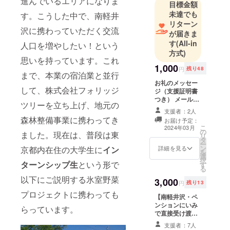
進んでいるエリアになりま
目標金額
未達でも
す。こうした中で、南軽井
リターン
沢に携わっていただく交流
が届きま
す
(All-in
人口を増やしたい！という
方式)
思いを持っています。これ
1,000
円
残り48
まで、本業の宿泊業と並行
お礼のメッセー
して、株式会社フォリッジ
ジ（支援証明書
つき） メールで
ツリーを立ち上げ、地元の
活動報告ととも
支援者：2人
に御礼のメッ
森林整備事業に携わってき
お届け予定：
セージを送らせ
こ
2024年03月
の
ていただきま
ました。現在は、普段は東
リ
タ
す。
ー
ン
京都内在住の大学生に
イン
詳細を見る
を
選
択
ターンシップ生
という形で
す
る
以下にご説明する氷室野菜
3,000
円
残り13
プロジェクトに携わっても
【南軽井沢・ペ
ンションにいみ
らっています。
で直接受け渡し
を希望する方】
支援者：7人
キャベツセット