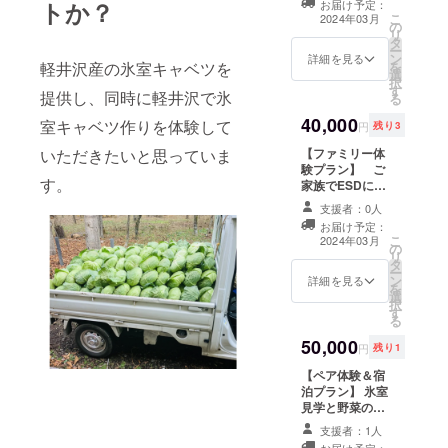
トか？
お届け予定：
つき） 氷室見学
こ
2024年03月
の
と野菜の取り出
リ
タ
し体験＆食育プ
ー
ン
ログラム（収穫
詳細を見る
を
軽井沢産の氷室キャベツを
選
したキャベツを
択
す
使った昼食付
提供し、同時に軽井沢で氷
る
き、キャベツお
40,000
土産付き）への
室キャベツ作りを体験して
円
残り3
参加（２名） ・
【ファミリー体
いただきたいと思っていま
日時: 体験日は
験プラン】 ご
2024年3月を目
す。
家族でESDにつ
処に応相談にな
いて学んでいた
ります（要望が
支援者：0人
だけます（修了
あれば備考欄に
お届け予定：
者は受講証明書
ご記入くださ
こ
2024年03月
の
つき） 子どもの
い）。 ・場所:
リ
タ
自由研究・教育
ペンションにい
ー
ン
経験に対応した
詳細を見る
み 及び 近隣の氷
を
選
体験型ファミ
室（車でご案内
択
す
リーパッケージ
します） ・交通
る
（氷室見学、
費や滞在費：現
50,000
キャベツの取り
地までの交通費
円
残り1
出し、プライ
は各自でご負担
【ペア体験＆宿
ベートガイド付
ください。昼食
泊プラン】 氷室
き、昼食付き、
や喫茶などこち
見学と野菜の取
喫茶付き、キャ
らでご用意いた
り出し体験＆食
ベツお土産付
します。 ・連絡
支援者：1人
育プログラム
き） ※最大４名
方法：詳細は
お届け予定：