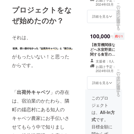
（収穫したキャ
まで ・日時: 体
メールで連絡し
こ
2024年03月
の
ベツを使った昼
プロジェクトをな
験日は2024年3
ます。 ※ペン
リ
タ
食付き、キャベ
月を目処に応相
ションにいみ
ー
ン
ツお土産付き）
詳細を見る
談になります
（長野県北佐久
ぜ始めたのか？
を
選
への参加（２
（要望があれば
郡軽井沢町発地
択
す
名）、ペンショ
備考欄にご記入
１１３）
る
ンにいみ宿泊券
ください）。 ・
100,000
セット（2名1室
場所: ペンション
それは、
円
残り1
1泊朝食付）、修
にいみ 及び 近隣
【教育機関様な
了者は受講証明
の氷室（車でご
どへ氷室野菜に
書つき ・日時:
案内します） ・
関する食育の講
体験日は2024年
交通費や滞在
がもったいない！と思った
演】（交通費等
3月の宿泊状況を
費：現地までの
支援者：0人
応相談） ・日時:
もとに応相談に
からです。
交通費は各自で
お届け予定：
2024年3月〜7月
なります（要望
ご負担くださ
こ
2024年03月
の
までの期間
があれば備考欄
い。昼食や喫茶
リ
タ
（メールでご相
にご記入くださ
などこちらでご
ー
ン
談ください） ・
詳細を見る
い）。 ・場所:
用意いたしま
を
選
講演内容: 氷室プ
ペンションにい
す。 ・連絡方
択
「
出荷外キャベツ
」の存在
す
ロジェクトの取
み 及び 近隣の氷
法：詳細はメー
る
り組みを通じた
このプロ
室（車でご案内
ルで連絡しま
は、宿泊業のかたわら、隣
食育やESD（持
します） ・交通
す。 ※体験日は
ジェクト
続可能な開発の
費や滞在費：交
応相談になりま
町の嬬恋村にある知人の
ための教育）に
は、
All-In方
通費やご夕食は
す。
ついて ・修了者
各自ご負担くだ
キャベツ農家にお手伝いさ
式
です。
は受講証明書つ
さい。 ・連絡方
き ※4名以上の研
せてもらう中で知りまし
目標金額に
法：詳細はメー
修・視察で、現
ルで連絡しま
関わらず、