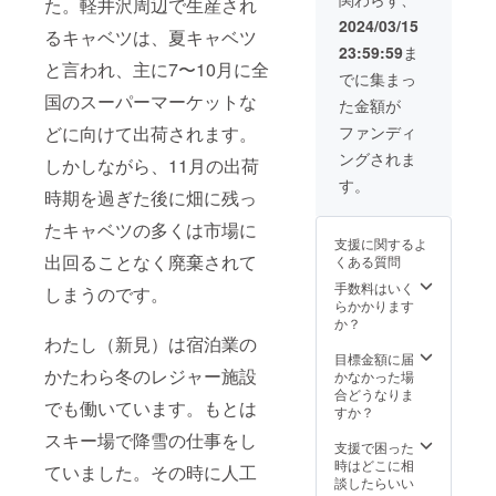
た。軽井沢周辺で生産され
地（ペンション
す。 ※軽井沢ペ
にいみ）にてご
2024/03/15
ンションにいみ
るキャベツは、夏キャベツ
利用いただく場
（http://karuiza
23:59:59
ま
合も歓迎しま
wa-niimi.com）
と言われ、主に7〜10月に全
す。収容規模な
でに集まっ
どもありますで
国のスーパーマーケットな
た金額が
の詳細はメール
でご相談くださ
ファンディ
どに向けて出荷されます。
い。
ングされま
しかしながら、11月の出荷
す。
時期を過ぎた後に畑に残っ
たキャベツの多くは市場に
支援に関するよ
出回ることなく廃棄されて
くある質問
手数料はいく
しまうのです。
らかかります
か？
わたし（新見）は宿泊業の
目標金額に届
かたわら冬のレジャー施設
かなかった場
合どうなりま
でも働いています。もとは
すか？
スキー場で降雪の仕事をし
支援で困った
時はどこに相
ていました。その時に人工
談したらいい