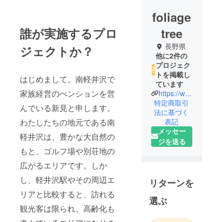
foliage
誰が実施するプロ
tree
長野県
ジェクトか？
他に2件の
プロジェク
トを掲載し
はじめまして。南軽井沢で
ています
家族経営のぺンションを営
https://www.instagram.com/foliage_tree_official
特定商取引
んでいる新見と申します。
法に基づく
表記
わたしたちの地元である南
メッセー
軽井沢は、豊かな大自然の
ジを送る
もと、ゴルフ場や別荘地の
広がるエリアです。しか
し、軽井沢駅やその周辺エ
リターンを
リアと比較すると、訪れる
選ぶ
観光客は限られ、高齢化も