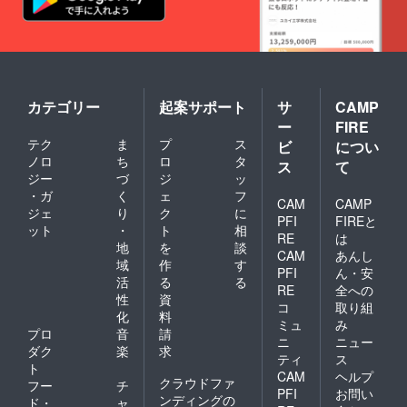
カテゴリー
起案サポート
サ
CAMP
ー
FIRE
テク
ま
プ
ス
ビ
につい
ノロ
ち
ロ
タ
ス
て
ジー
づ
ジ
ッ
・ガ
く
ェ
フ
CAM
CAMP
ジェ
り
ク
に
PFI
FIREと
ット
・
ト
相
RE
は
地
を
談
CAM
あんし
域
作
す
PFI
ん・安
活
る
る
RE
全への
性
資
コ
取り組
化
料
ミュ
み
プロ
音
請
ニ
ニュー
ダク
楽
求
ティ
ス
ト
CAM
ヘルプ
クラウドファ
フー
チ
PFI
お問い
ンディングの
ド・
ャ