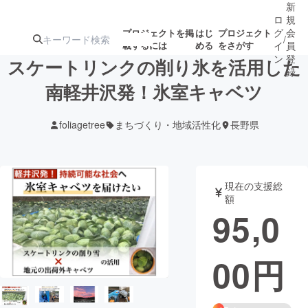
新
ロ
規
グ
会
プロジェクトを掲
はじ
プロジェクト
/
載するには
める
をさがす
イ
員
ン
登
スケートリンクの削り氷を活用した
録
南軽井沢発！氷室キャベツ
人気のプロ
注目のリ
注目の新着プロ
募集終了が近いプ
もうすぐ公開
foliagetree
まちづくり・地域活性化
長野県
ジェクト
ターン
ジェクト
ロジェクト
されます
アート・写真
音楽
現在の支援総
額
95,0
テクノロジー・ガジェット
ゲーム・サ
00
円
映像・映画
書籍・雑誌
ビジネス・起業
チャレンジ