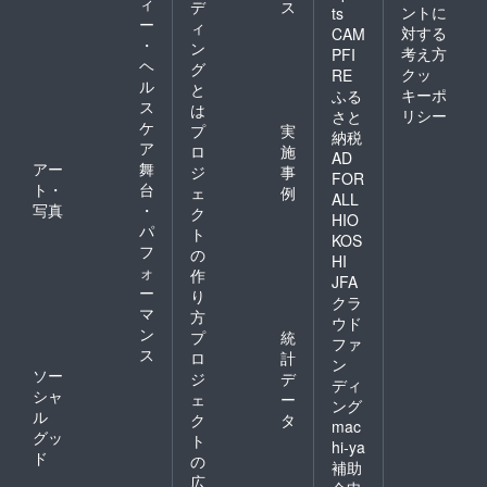
ィ
デ
ス
ントに
ts
ー
ィ
対する
CAM
・
ン
考え方
PFI
ヘ
グ
クッ
RE
ル
と
キーポ
ふる
ス
は
リシー
さと
ケ
プ
実
納税
ア
ロ
施
AD
アー
舞
ジ
事
FOR
ト・
台
ェ
例
ALL
写真
・
ク
HIO
パ
ト
KOS
フ
の
HI
ォ
作
JFA
ー
り
クラ
マ
方
ウド
ン
プ
統
ファ
ス
ロ
計
ン
ソー
ジ
デ
ディ
シャ
ェ
ー
ング
ル
ク
タ
mac
グッ
ト
hi-ya
ド
の
補助
広