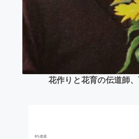
花作りと花育の伝道師、
6
%達成