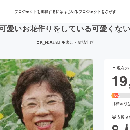
プロジェクトを掲載するには
はじめる
プロジェクトをさがす
可愛いお花作りをしている可愛くな
K_NOGAMI
書籍・雑誌出版
注目のリターン
注目の新着プロジェクト
募集終了が近いプロジェクト
も
現在の
音楽
舞台・パフォーマンス
19
ゲーム・サービス開発
フード・飲食店
6%
書籍・雑誌出版
アニメ・漫画
目標金額は3
支援者
チャレンジ
ビューティー・ヘルスケ
8