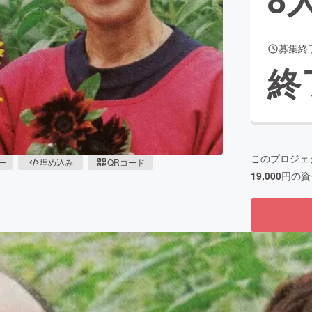
募集終
CAMPFIRE for Social Good
CAMPFIRE Creation
終
CAMPFIREふるさと納税
machi-ya
コミュニティ
このプロジェ
ピー
埋め込み
QRコード
19,000
円の資