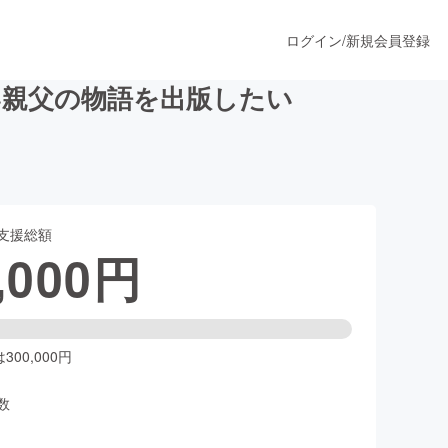
ログイン
/
新規会員登録
い親父の物語を出版したい
うすぐ公開されます
支援総額
プロダクト
,000
円
ファッション
スポーツ
00,000円
数
ア
ソーシャルグッド
人