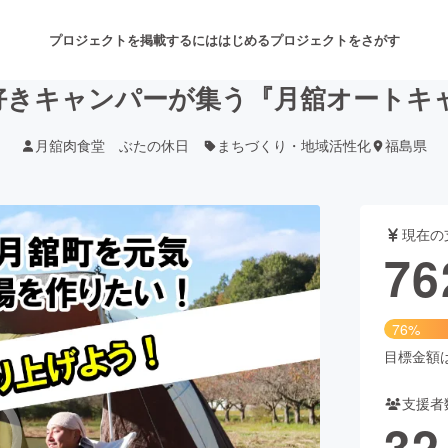
プロジェクトを掲載するには
はじめる
プロジェクトをさがす
きキャンパーが集う『月舘オートキャ
月舘肉食堂 ぶたの休日
まちづくり・地域活性化
福島県
注目のリターン
注目の新着プロジェクト
募集終了が近いプロジェクト
も
現在の
音楽
舞台・パフォーマンス
76
ゲーム・サービス開発
フード・飲食店
76%
書籍・雑誌出版
アニメ・漫画
目標金額は1
支援者
チャレンジ
ビューティー・ヘルスケ
32