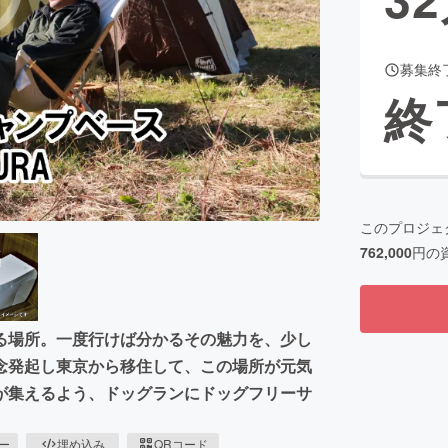
募集終
CAMPFIRE for Social Good
CAMPFIRE Creation
終
CAMPFIREふるさと納税
machi-ya
コミュニティ
このプロジェ
762,000
円の
る場所。一度行けば分かるその魅力を、少し
念発起し東京から移住して、この場所が元気
が集えるよう、ドッグランにドッグフリーサ
ピー
埋め込み
QRコード