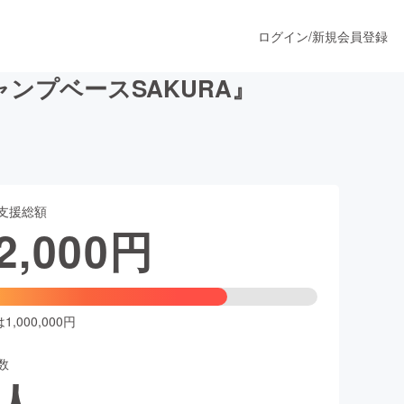
ログイン
/
新規会員登録
ンプベースSAKURA』
うすぐ公開されます
支援総額
プロダクト
2,000
円
ファッション
スポーツ
,000,000円
数
ア
ソーシャルグッド
人