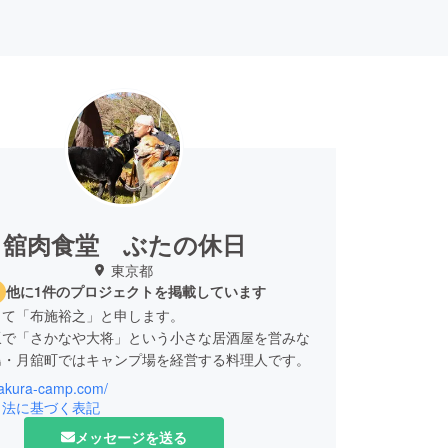
月舘肉食堂 ぶたの休日
東京都
他に1件のプロジェクトを掲載しています
して「布施裕之」と申します。
坂で「さかなや大将」という小さな居酒屋を営みな
島・月舘町ではキャンプ場を経営する料理人です。
/sakura-camp.com/
ともに経験を積み、料理の道を歩んで20年以上が
引法に基づく表記
た。
メッセージを送る