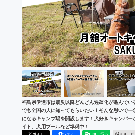
まちづくり・地域活性化
福島県伊達市は震災以降どんどん過疎化が進んでい
でも全国の人に知ってもらいたい！そんな思いで一
になるキャンプ場を開設します！犬好きキャンパー
イト、犬用プールなど準備中！
ポスト
シェア
LINEで送る
URLコ