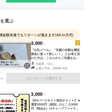
京と福島を行き来する二拠点生活を送りながら、地
ェへの参加や農家さんのお手伝いなど、地域との関
々深めています。
を選ぶ
、豊かな自然と人のあたたかさに恵まれながらも、
どがほとんどなく、人口も減少する一方の過疎地域
標金額未達でもリターンが届きます
(All-in方式)
3,000
円
舘町で昨年キャンプ場をオープンさせ、近隣はもち
『お礼メール』 「支援の全額を開拓
資金に使って欲しい！」 とお考え頂
のお客様が集まる場所になり、段々と活気が出てき
けた方は、こちらからご支援をお願
い致します。 正直なところ一番うれ
支援者：12人
しいご支援です。 お礼のメールを1
お届け予定：2023年12月
通ずつ心を込めてお送りさせていた
内で、今回は昼も夜も肉料理で人の心と身体を元気
だきます。 ＊お1人様何口でもご支
食堂「ぶたの休日」をスタートさせることにしまし
援が可能です。
このリターンを選択する
る
では、地元住民の方達に訪れていただきたいと考え
3,000
円
。
【RVパークサイト宿泊チケット】 ■
通常3500円（税別）のところ3000
円（税込み）のキャンプファイヤー
肉をガッツリと食べて、午後の仕事も元気いっぱい