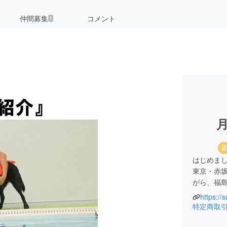
仲間募集
コメント
1
はじめま
東京・赤
がら、福
https:/
和食・洋食
特定商取
経ちまし