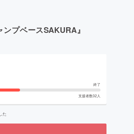
ンプベースSAKURA』
終了
支援者数
32
人
した