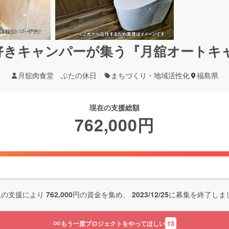
きキャンパーが集う『月舘オートキャ
月舘肉食堂 ぶたの休日
まちづくり・地域活性化
福島県
現在の支援総額
762,000
円
人の支援により
762,000
円の資金を集め、
2023/12/25
に募集を終了しま
もう一度プロジェクトをやってほしい
13