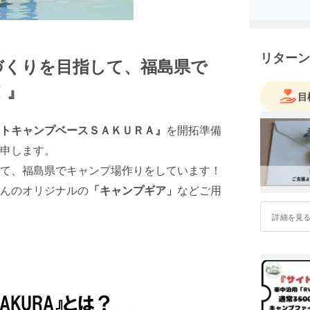
現在は東
元マルシ
わりを日
リターン
づくりを目指して、福島県で
月舘町は
！』
飲食店な
目
です。
トキャンプベースＳＡＫＵＲＡ』
を開拓準備
そんな月
申します。
ろん県外
ました。
て、福島県でキャンプ場作りをしています！
んのオリジナルの
「キャンプギア」
などご用
その敷地
にできる
詳細を見
た。
この食堂
ています
昼にはお