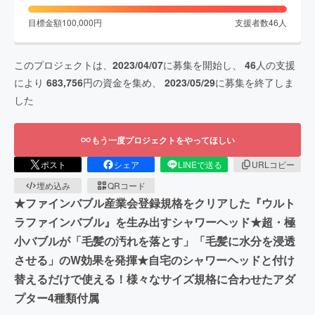
目標金額
100,000
円
支援者数
46
人
このプロジェクトは、
2023/04/07
に募集を開始し、
46
人の支援
により
683,756
円の資金を集め、
2023/05/29
に募集を終了しま
した
もう一度プロジェクトをやってほしい
ポスト
シェア
LINEで送る
URLコピー
埋め込み
QRコード
★ファインバブル産業会登録規格をクリアした『ウルト
ラファインバブル』を生み出すシャワーヘッド★超・極
小バブルが「毛髪の汚れを落とす」「毛髪に水分を浸透
させる」のW効果を発揮★自宅のシャワーヘッドと付け
替えるだけで使える！様々なサイズ規格に合わせたアダ
プター4種類付属