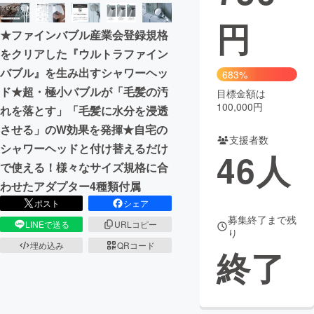
円
まちづくり・地域活性化
★ファインバブル産業会登録規格
をクリアした『ウルトラファイン
CAMPFIRE for Social Good
CAMPFIRE Creation
バブル』を生み出すシャワーヘッ
683%
CAMPFIREふるさと納税
machi-ya
コミュニティ
ド★超・極小バブルが「毛髪の汚
目標金額は
100,000円
れを落とす」「毛髪に水分を浸透
させる」のW効果を発揮★自宅の
支援者数
シャワーヘッドと付け替えるだけ
46
人
で使える！様々なサイズ規格に合
わせたアダプター4種類付属
ポスト
シェア
募集終了まで残
LINEで送る
URLコピー
り
埋め込み
QRコード
終了