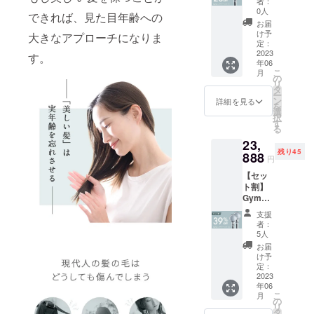
者：
ヘッド
金に
0人
できれば、見た目年齢への
（HMC-
は、ご
お届
911SH
自宅ま
け予
大きなアプローチになりま
）×1 [1
での送
定：
セット
2023
料も含
す。
年06
あた
まれて
こ
月
り、一
おりま
の
リ
般販売
す。
タ
ー
予定価
【その
ン
詳細を見る
を
格
他注意
選
択
19,580
事項】
す
る
円
※本プロ
23,
（税・
ジェク
残り45
送料
888
トを通
円
込）の
して想
【セッ
20%OF
定を上
ト割】
F] 【送
回る皆
Gyms
料につ
様から
シャ
いて】
ご支援
支援
ワー
商品代
を頂
者：
ヘッド
金に
き、現
5人
（HMC-
は、ご
在進め
お届
911SH
自宅ま
ている
け予
）×2 [2
での送
定：
環境か
セット
2023
料も含
ら量産
年06
あた
まれて
体制を
こ
月
り、一
おりま
の
更に整
リ
般販売
す。
タ
えるこ