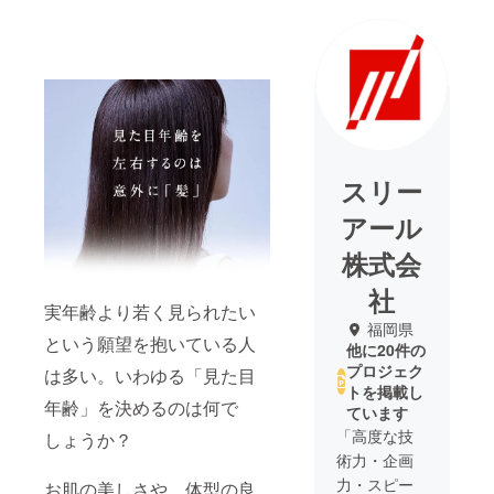
スリー
アール
株式会
社
実年齢より若く見られたい
福岡県
という願望を抱いている人
他に20件の
プロジェク
は多い。いわゆる「見た目
トを掲載し
年齢」を決めるのは何で
ています
「高度な技
しょうか？
術力・企画
力・スピー
お肌の美しさや、体型の良