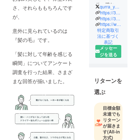
ド」 確かな
qurra_yururira
さ、それらももちろんです
総合力が私
https://3rrr-hd.jp/
が、
たちの強み
https://3rrr.net/pages/qurra
https://www.instagram.com/qurra.yururira/
です。 顕微
特定商取引
意外に見られているのは
鏡、内視
法に基づく
鏡、拡大鏡
『髪の毛』です。
表記
といったス
メッセー
リーアール
「髪に対して年齢を感じる
ジを送る
ブランドの
瞬間」についてアンケート
主力商品を
調査を行った結果、さまざ
はじめとし
て、パソコ
リターンを
まな回答が揃いました。
ン関連、ス
選ぶ
マートフォ
ン関連商品
などを製
目標金額
未達でも
造、美容、
リターン
医療分野を
が届きま
中心に販売
す
(All-in
していま
方式)