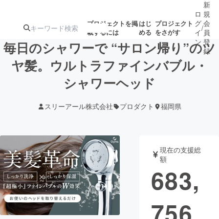
新
ロ
規
グ
会
プロジェクトを掲
はじ
プロジェクト
/
載するには
める
をさがす
イ
員
ン
登
毎日のシャワーで “サロン帰り”のツ
録
ヤ髪。ウルトラファインバブル・
シャワーヘッド
人気のプロ
注目のリ
注目の新着プロ
募集終了が近いプ
もうすぐ公開
ジェクト
ターン
ジェクト
ロジェクト
されます
スリーアール株式会社
プロダクト
福岡県
アート・写真
音楽
現在の支援総
テクノロジー・ガジェット
ゲーム・サ
額
683,
映像・映画
書籍・雑誌
756
ビジネス・起業
チャレンジ