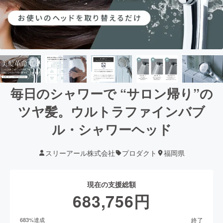
毎日のシャワーで “サロン帰り”の
ツヤ髪。ウルトラファインバブ
ル・シャワーヘッド
スリーアール株式会社
プロダクト
福岡県
現在の支援総額
683,756
円
終了
683
%達成