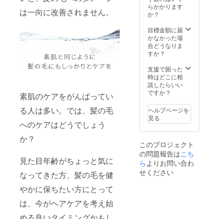
回る皆
がる可
らかかります
は一向に改善されません。
様から
能性も
か？
ご支援
ござい
を頂
ます。
目標金額に届
き、現
かなかった場
在進め
合どうなりま
ている
すか？
環境か
ら量産
支援で困った
体制を
時はどこに相
更に整
談したらいい
えるこ
ですか？
素肌のケアをがんばってい
とがで
きた場
る人は多い。では、髪の毛
ヘルプページを
合、正
見る
規販売
へのケアはどうでしょう
価格が
か？
販売予
このプロジェクト
定価格
の問題報告は
こち
より下
見た目年齢がちょっと気に
がる可
ら
よりお問い合わ
能性も
せください
なってきた方、髪の毛を健
ござい
ます。
やかに保ちたい方にとって
は、今がヘアケアを考え始
める良いタイミングかもし