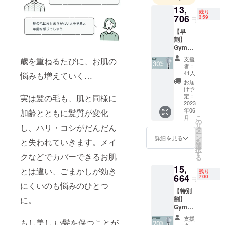
す。 顧客密
13,
残り
着型のスタ
706
359
円
イルにこだ
【早
わり、より
割】
業界に精通
Gyms
シャ
した、ご要
支援
歳を重ねるたびに、お肌の
ワー
者：
望に沿った
ヘッド
41人
悩みも増えていく…
商品を企画
（HMC-
お届
911SH
け予
します。
）×1 [1
定：
実は髪の毛も、肌と同様に
セット
2023
年06
加齢とともに髪質が変化
あた
こ
月
り、一
の
リ
し、ハリ・コシがだんだん
般販売
タ
ー
予定価
ン
詳細を見る
と失われていきます。メイ
を
格
選
択
19,580
す
クなどでカバーできるお肌
る
円
15,
（税・
とは違い、ごまかしが効き
残り
送料
664
700
円
込）の
にくいのも悩みのひとつ
【特別
30%OF
に。
割】
F] 【送
Gyms
料につ
シャ
いて】
支援
もし美し い髪を保つことが
ワー
商品代