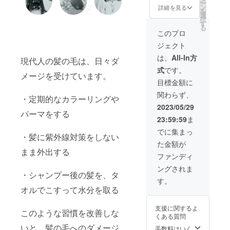
ー
予定価
【その
ン
とがで
詳細を見る
を
格
他注意
選
きた場
択
39,160
事項】
す
合、正
る
円
※本プロ
規販売
このプロ
（税・
ジェク
価格が
ジェクト
送料
トを通
販売予
込）の
して想
定価格
は、
All-In方
現代人の髪の毛は、日々ダ
39%OF
定を上
より下
式
です。
F] 【送
回る皆
がる可
メージを受けています。
料につ
様から
能性も
目標金額に
いて】
ご支援
ござい
関わらず、
商品代
を頂
・定期的なカラーリングや
ます。
金に
き、現
2023/05/29
は、ご
パーマをする
在進め
23:59:59
ま
自宅ま
ている
での送
環境か
でに集まっ
・髪に紫外線対策をしない
料も含
ら量産
た金額が
まれて
体制を
まま外出する
おりま
更に整
ファンディ
す。
えるこ
ングされま
【その
とがで
・シャンプー後の髪を、タ
他注意
きた場
す。
事項】
合、正
オルでこすって水分を取る
※本プロ
規販売
ジェク
価格が
支援に関するよ
トを通
このような習慣を改善しな
販売予
くある質問
して想
定価格
いと、髪の毛へのダメージ
定を上
より下
手数料はいく