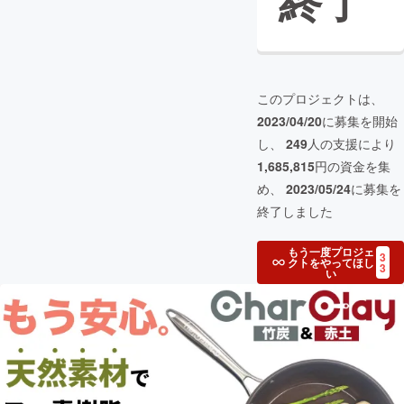
終了
このプロジェクトは、
2023/04/20
に募集を開始
し、
249
人の支援により
1,685,815
円の資金を集
め、
2023/05/24
に募集を
終了しました
もう一度プロジェ
3
クトをやってほし
3
い