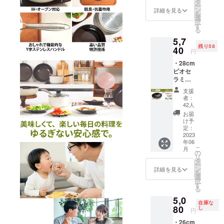
おりま
は、PC
タ
ー
す。 ※
の画面
ン
詳細を見る
を
一般販
と実物
選
択
売予定
で少し
す
る
価格(送
異なっ
5,7
料・消
て見え
残り58
費税込
40
ること
円
み）
がござ
・28cm
6,280円
いま
ビオセ
から
す。 ※
ラミッ
13％円
商品の
ク・中
OFFの
仕様に
支援
華鍋 1
5,490円
若干変
者：
個 ・国
(送料・
更が加
42人
内配送
消費税
わる場
お届
料 ※お
込み）
合があ
け予
届けは6
となり
定：
りま
月末頃
2023
ます。
す。 ※
年06
を予定
※商品の
天変地
こ
月
してお
色合い
の
異、生
リ
りま
は、PC
タ
産、配
ー
す。 ※
の画面
ン
送状況
詳細を見る
を
一般販
と実物
選
のトラ
択
売予定
で少し
す
ブルに
る
価格(送
異なっ
より遅
5,0
料・消
て見え
れる可
在庫な
費税込
80
ること
し
能性も
円
み）
がござ
ござい
・26cm
6,580円