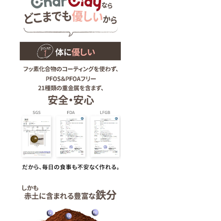
送料を
ご負担
いただ
きま
す。 以
上、ご
了承く
ださい
ませ。