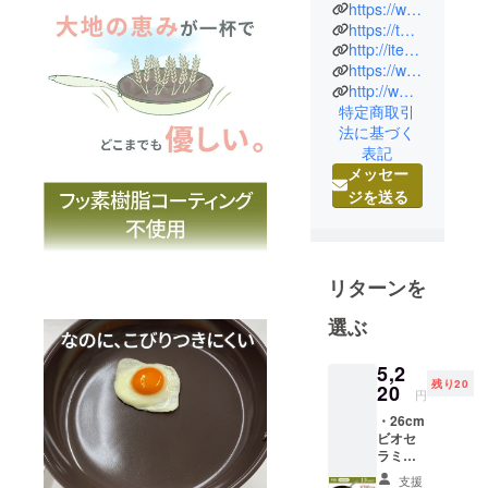
SHOP運
https://www.facebook.com/interbb.shop/
営）。ここ
https://twitter.com/ibb_shop
http://item.rakuten.co.jp/inter-bb/
にしかない
https://www.instagram.com/japan_ibbshop/
個性的な商
http://www.inter-bb.com/
品とそれを
特定商取引
使用しての
法に基づく
ワクワク体
表記
験をお届け
メッセー
します。当
ジを送る
社の代表的
なブランド
「CARRY
リターンを
saKASA（キ
ャリーサカ
選ぶ
サ）」
「Water
5,2
残り20
Billy」「キャ
20
円
リーマス
・26cm
ク・ハイブ
ビオセ
ラミッ
リッドセッ
ク・フ
支援
ト」「３Dプ