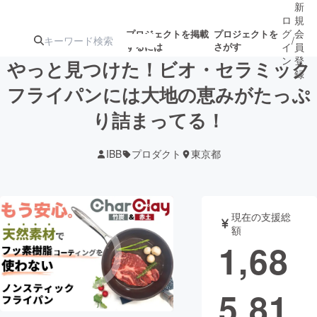
新
ロ
規
グ
会
プロジェクトを掲載
プロジェクトを
/
するには
さがす
イ
員
ン
登
やっと見つけた！ビオ・セラミック
録
フライパンには大地の恵みがたっぷ
り詰まってる！
人気のプロ
注目のリ
注目の新着プロ
募集終了が近いプ
もうすぐ公開
ジェクト
ターン
ジェクト
ロジェクト
されます
IBB
プロダクト
東京都
アート・写真
音楽
現在の支援総
テクノロジー・ガジェット
ゲーム・サ
額
1,68
映像・映画
書籍・雑誌
5,81
ビジネス・起業
チャレンジ