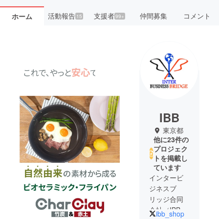
活動報告
支援者
仲間募集
コメント
ホーム
15
99+
IBB
東京都
他に23件の
プロジェク
トを掲載し
ています
インタービ
ジネスブ
リッジ合同
会社（IBB
ibb_shop