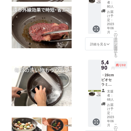
ライパ
者：
リンター
ン 1個
80人
・国内
MAESTROな
お届
配送料
け予
ど」
※お届け
定：
は6月末
2023
年06
頃を予
こ
月
定して
の
リ
おりま
タ
ー
す。 ※
ン
詳細を見る
を
一般販
選
択
売予定
す
る
価格(送
5,4
料・消
残り32
費税込
90
円
み）
・28cm
5,980円
ビオセ
から
ラミッ
13％円
ク・フ
OFFの
支援
ライパ
5,220円
者：
ン 1個
(送料・
68人
・国内
消費税
お届
配送料
込み）
け予
※お届け
となり
定：
は6月末
2023
ます。
年06
頃を予
※商品の
こ
月
定して
色合い
の
リ