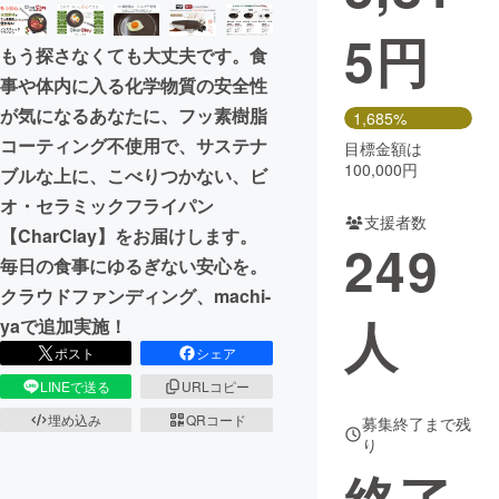
5
円
まちづくり・地域活性化
もう探さなくても大丈夫です。食
事や体内に入る化学物質の安全性
CAMPFIRE for Social Good
CAMPFIRE Creation
が気になるあなたに、フッ素樹脂
1,685%
CAMPFIREふるさと納税
machi-ya
コミュニティ
コーティング不使用で、サステナ
目標金額は
100,000円
ブルな上に、こべりつかない、ビ
オ・セラミックフライパン
支援者数
【CharClay】をお届けします。
249
毎日の食事にゆるぎない安心を。
クラウドファンディング、machi-
人
yaで追加実施！
ポスト
シェア
LINEで送る
URLコピー
埋め込み
QRコード
募集終了まで残
り