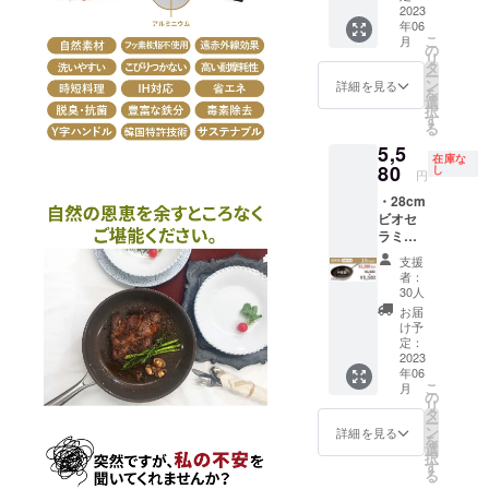
額に対
は6月末
2023
ます。
す。 ※
するも
年06
頃を予
※商品の
天変地
ので
こ
月
定して
色合い
の
異、生
す。 ※
リ
おりま
は、PC
タ
産、配
お客様
ー
す。 ※
の画面
ン
送状況
詳細を見る
の住所
を
一般販
と実物
選
のトラ
誤記載
択
売予定
で少し
す
ブルに
等で再
る
価格(送
異なっ
より遅
配送と
5,5
料・消
て見え
れる可
なった
在庫な
費税込
80
ること
し
能性も
場合、
円
み）
がござ
ござい
送料を
・28cm
6,280円
いま
ます。
ご負担
ビオセ
から
す。 ※
※割引率
いただ
ラミッ
15％円
商品の
は販売
きま
ク・中
OFFの
仕様に
予定価
す。 以
支援
華鍋 1
5,350円
若干変
格と送
者：
上、ご
個 ・国
(送料・
更が加
30人
料を合
了承く
内配送
消費税
わる場
わせた
お届
ださい
料 ※お
込み）
合があ
け予
合計金
ませ。
届けは6
となり
定：
りま
額に対
月末頃
2023
ます。
す。 ※
するも
年06
を予定
※商品の
天変地
ので
こ
月
してお
色合い
の
異、生
す。 ※
リ
りま
は、PC
タ
産、配
お客様
ー
す。 ※
の画面
ン
送状況
詳細を見る
の住所
を
一般販
と実物
選
のトラ
誤記載
択
売予定
で少し
す
ブルに
等で再
る
価格(送
異なっ
より遅
配送と