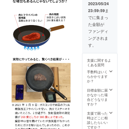
OFFの
更が加
料を合
2023/05/24
了承く
5,680円
わる場
わせた
ださい
23:59:59
ま
(送料・
合があ
合計金
ませ。
消費税
りま
額に対
でに集まっ
込み）
す。 ※
するも
た金額が
となり
天変地
ので
ます。
異、生
す。 ※
ファンディ
※商品の
産、配
お客様
ングされま
色合い
送状況
の住所
は、PC
のトラ
誤記載
す。
の画面
ブルに
等で再
と実物
より遅
配送と
で少し
れる可
なった
支援に関するよ
異なっ
能性も
場合、
くある質問
て見え
ござい
送料を
ること
ます。
手数料はいく
ご負担
がござ
※割引率
らかかります
いただ
いま
は販売
か？
きま
す。 ※
予定価
す。 以
商品の
格と送
目標金額に届
上、ご
仕様に
料を合
かなかった場
了承く
若干変
わせた
合どうなりま
ださい
更が加
合計金
すか？
ませ。
わる場
額に対
合があ
するも
支援で困った
りま
ので
時はどこに相
す。 ※
す。 ※
談したらいい
天変地
お客様
ですか？