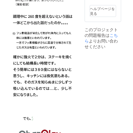
異、生
の住所
産、配
誤記載
ヘルプページを
送状況
等で再
見る
のトラ
配送と
ブルに
なった
より遅
場合、
このプロジェクト
れる可
送料を
の問題報告は
こち
能性も
ご負担
ござい
ら
よりお問い合わ
いただ
ます。
きま
せください
※割引率
す。 以
は販売
上、ご
予定価
了承く
格と送
ださい
料を合
ませ。
わせた
合計金
額に対
するも
ので
す。 ※
お客様
の住所
誤記載
等で再
配送と
なった
場合、