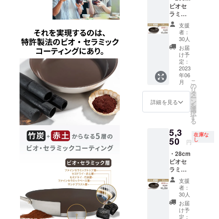
いま
ます。
ビオセ
から
す。 ※
※割引率
ラミッ
13％円
商品の
は販売
ク・フ
OFFの
仕様に
予定価
支援
ライパ
5,740円
若干変
格と送
者：
ン 1個
(送料・
更が加
30人
料を合
・国内
消費税
わる場
わせた
お届
配送料
込み）
合があ
け予
合計金
※お届け
となり
定：
りま
額に対
は6月末
2023
ます。
す。 ※
するも
年06
頃を予
※商品の
天変地
ので
こ
月
定して
色合い
の
異、生
す。 ※
リ
おりま
は、PC
タ
産、配
お客様
ー
す。 ※
の画面
ン
送状況
詳細を見る
の住所
を
一般販
と実物
選
のトラ
誤記載
択
売予定
で少し
す
ブルに
等で再
る
価格(送
異なっ
より遅
配送と
5,3
料・消
て見え
れる可
なった
在庫な
費税込
50
ること
し
能性も
場合、
円
み）
がござ
ござい
送料を
・28cm
5,980円
いま
ます。
ご負担
ビオセ
から
す。 ※
※割引率
いただ
ラミッ
15％円
商品の
は販売
きま
ク・フ
OFFの
仕様に
予定価
す。 以
支援
ライパ
5,080円
若干変
格と送
者：
上、ご
ン 1個
(送料・
更が加
30人
料を合
了承く
・国内
消費税
わる場
わせた
お届
ださい
配送料
込み）
合があ
け予
合計金
ませ。
※お届け
となり
定：
りま