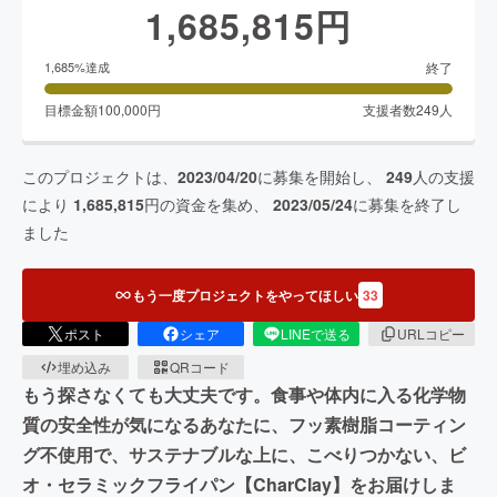
1,685,815
円
終了
1,685
%達成
目標金額
100,000
円
支援者数
249
人
このプロジェクトは、
2023/04/20
に募集を開始し、
249
人の支援
により
1,685,815
円の資金を集め、
2023/05/24
に募集を終了し
ました
もう一度プロジェクトをやってほしい
33
ポスト
シェア
LINEで送る
URLコピー
埋め込み
QRコード
もう探さなくても大丈夫です。食事や体内に入る化学物
質の安全性が気になるあなたに、フッ素樹脂コーティン
グ不使用で、サステナブルな上に、こべりつかない、ビ
オ・セラミックフライパン【CharClay】をお届けしま