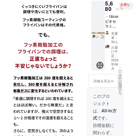
5,6
料・消
て見え
れる可
なった
在庫な
費税込
80
ること
し
能性も
場合、
円
み）
がござ
ござい
送料を
・18cm
6,580円
いま
ます。
ご負担
ビオセ
から
す。 ※
※割引率
いただ
ラミッ
15％円
商品の
は販売
きま
ク・
OFFの
仕様に
予定価
す。 以
支援
ソース
5,580円
若干変
格と送
者：
上、ご
パン 1
(送料・
更が加
30人
料を合
了承く
個 ＋
消費税
わる場
わせた
お届
ださい
蓋付き
込み）
合があ
け予
合計金
ませ。
・国内
となり
定：
りま
額に対
配送料
2023
ます。
す。 ※
するも
年06
※お届け
※商品の
天変地
ので
こ
月
は6月末
色合い
の
異、生
す。 ※
リ
頃を予
は、PC
タ
産、配
お客様
ー
定して
の画面
ン
送状況
詳細を見る
の住所
を
おりま
と実物
選
のトラ
誤記載
択
す。 ※
で少し
す
ブルに
等で再
る
一般販
異なっ
より遅
このプロ
配送と
売予定
て見え
れる可
なった
ジェクト
価格(送
ること
能性も
場合、
料・消
がござ
ござい
は、
All-In方
送料を
費税込
いま
ます。
ご負担
式
です。
み）
す。 ※
※割引率
いただ
6,660円
商品の
は販売
目標金額に
きま
から
仕様に
予定価
す。 以
関わらず、
15％円
若干変
格と送
上、ご