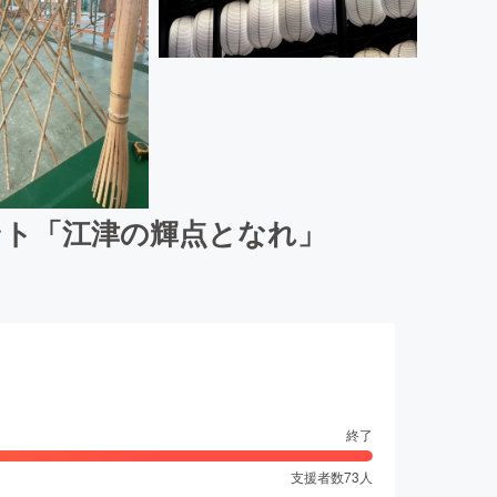
ント「江津の輝点となれ」
終了
支援者数
73
人