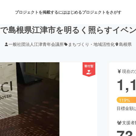
プロジェクトを掲載するには
はじめる
プロジェクトをさがす
で島根県江津市を明るく照らすイベ
一般社団法人江津青年会議所
まちづくり・地域活性化
島根県
注目のリターン
注目の新着プロジェクト
募集終了が近いプロジェクト
も
現在の
音楽
舞台・パフォーマンス
1,
ゲーム・サービス開発
フード・飲食店
119%
書籍・雑誌出版
アニメ・漫画
目標金額は1
支援者
チャレンジ
ビューティー・ヘルスケ
73