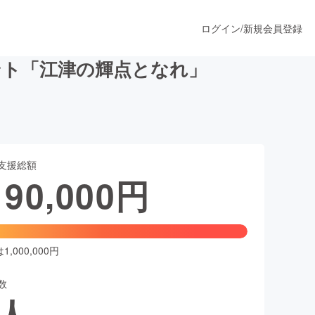
ログイン
/
新規会員登録
ント「江津の輝点となれ」
うすぐ公開されます
支援総額
プロダクト
190,000
円
ファッション
スポーツ
,000,000円
数
ア
ソーシャルグッド
人