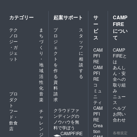
カテゴリー
起案サポート
サ
CAMP
ー
FIRE
テク
ま
プ
ス
ビ
につい
ノロ
ち
ロ
タ
ス
て
ジー
づ
ジ
ッ
・ガ
く
ェ
フ
CAM
CAMP
ジェ
り
ク
に
PFI
FIREと
ット
・
ト
相
RE
は
地
を
談
CAM
あんし
域
作
す
PFI
ん・安
活
る
る
RE
全への
性
資
コ
取り組
化
料
ミュ
み
プロ
音
請
ニ
ニュー
ダク
楽
求
ティ
ス
ト
CAM
ヘルプ
クラウドファ
フー
チ
PFI
お問い
ンディングの
ド・
ャ
RE
合わせ
ノウハウを無
飲食
レ
Crea
料で学ぼう
店
ン
tion
各種規定
CAMPFIRE
ジ
CAM