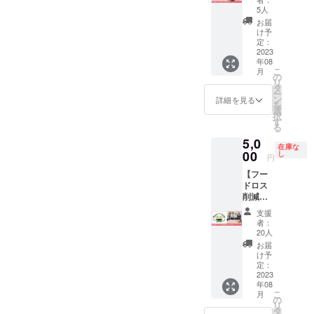
松好美
スの活
・２ヵ
5人
が心を
用をお
月に１
お届
込めて
願いい
回、社
け予
書いた
たしま
長と社
定：
感謝の
2023
す。 ※
員の方
年08
手紙を
特別な
と面談
こ
月
お送り
資格や
を実施
の
リ
しま
技術が
いたし
タ
ー
す。
必要な
ます
ン
詳細を見る
を
依頼は
（各2時
選
択
お受け
間程
す
る
できま
度） ・
5,0
せんの
対応可
在庫な
00
で、ご
能期限
し
円
了承く
はクラ
【フー
ださ
ウド
ドロス
い。
ファン
削減ロ
ディン
ゴス
グ終了
支援
テッ
後1年以
者：
カー10
内とな
20人
枚】
ります
お届
フード
け予
ロス削
定：
減啓発
2023
年08
の為
こ
月
に、高
の
リ
校生が
タ