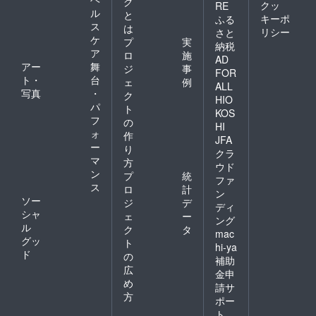
グ
クッ
RE
ル
と
キーポ
ふる
ス
は
リシー
さと
ケ
プ
実
納税
ア
ロ
施
AD
アー
舞
ジ
事
FOR
ト・
台
ェ
例
ALL
写真
・
ク
HIO
パ
ト
KOS
フ
の
HI
ォ
作
JFA
ー
り
クラ
マ
方
ウド
ン
プ
統
ファ
ス
ロ
計
ン
ソー
ジ
デ
ディ
シャ
ェ
ー
ング
ル
ク
タ
mac
グッ
ト
hi-ya
ド
の
補助
広
金申
め
請サ
方
ポー
ト