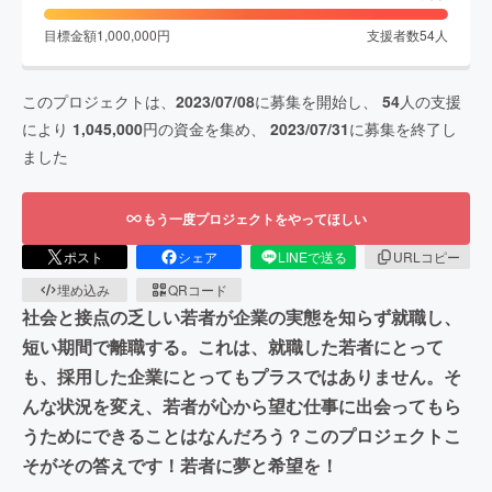
目標金額
1,000,000
円
支援者数
54
人
このプロジェクトは、
2023/07/08
に募集を開始し、
54
人の支援
により
1,045,000
円の資金を集め、
2023/07/31
に募集を終了し
ました
もう一度プロジェクトをやってほしい
ポスト
シェア
LINEで送る
URLコピー
埋め込み
QRコード
社会と接点の乏しい若者が企業の実態を知らず就職し、
短い期間で離職する。これは、就職した若者にとって
も、採用した企業にとってもプラスではありません。そ
んな状況を変え、若者が心から望む仕事に出会ってもら
うためにできることはなんだろう？このプロジェクトこ
そがその答えです！若者に夢と希望を！