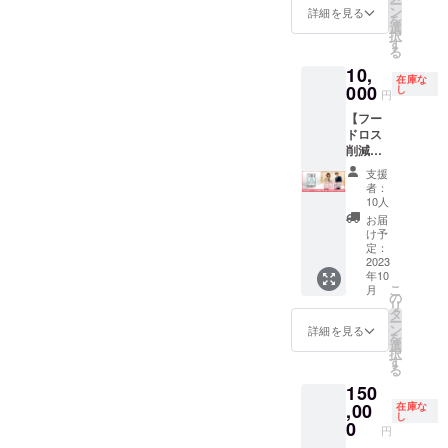
ー
ロゴを
ン
詳細を見る
を
作製。
選
択
ステッ
す
る
カーに
10,
しまし
在庫な
た。
000
し
円
【フー
ドロス
削減ロ
ゴ缶 3
支援
缶 ＋ 小
者：
松好美
10人
からの
お届
感謝の
け予
手紙】
定：
フード
2023
年10
ロス削
こ
月
減の為
の
リ
に、高
タ
ー
校生が
ン
詳細を見る
を
ロゴを
選
択
作製。
す
る
防災パ
150
ン缶の
ラベル
,00
在庫な
し
ロゴに
0
円
なりま