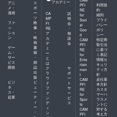
アカデミー
アニ
ス
利用規
PFI
メ・
ポ
約
RE
漫画
ー
CA
説
細則
for
ツ
MP
明
プライ
Soci
ファ
映
FI
会
バシー
al
ッ
像
RE
・
ポリ
Goo
ショ
・
ア
相
シー
d
ン
映
カ
談
特定商
CAM
画
デ
会
取引法
PFI
ゲー
書
ミ
に基づ
RE
ム・
籍
ー
く表記
for
サー
・
と
情報セ
Ente
ビス
雑
は
キュリ
rtain
開発
誌
ク
サ
ティ方
men
出
ラ
ポ
針
t
版
ウ
ー
反社基
CAM
ビジ
ビ
ド
ト
本方針
PFI
ネ
ュ
フ
サ
カスタ
RE
ス・
ー
ァ
ー
マーハ
for
起業
テ
ン
ビ
ラスメ
Spor
ィ
デ
ス
ントに
ts
ー
ィ
対する
CAM
・
ン
考え方
PFI
ヘ