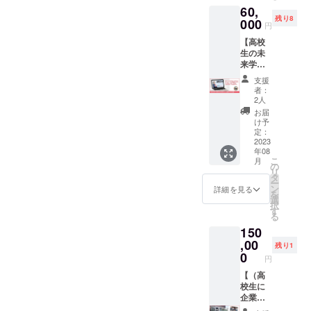
容は、
60,
て、ク
季節に
残り8
ラウド
000
応じた
円
ファン
旬の食
【高校
ディン
べ物、
生の未
グ終了
小松が
来学習
後に小
関わる
HPで企
松好美
お客様
支援
業紹介
が直接
の商品
者：
と求人
お礼を
など小
2人
掲載】
お伝え
松なり
お届
高校生
し心を
に考え
け予
の未来
込めた
定：
ててお
学習
2023
リター
持ちし
年08
「未来
ン5万円
ます。
こ
月
ESD」
Verをお
の
リ
ホーム
届けし
タ
ー
ページ
ます。
ン
詳細を見る
を
に企業
※リター
選
択
紹介し
ンの内
す
る
ます。
容は、
150
求人掲
季節に
載と写
,00
応じた
残り1
真４枚
旬の食
0
円
掲載。
べ物、
期間：
【（高
小松が
掲載か
校生に
関わる
ら1年間
企業ア
お客様
※求人情
ピー
の商品