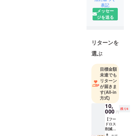
来ESD」の
表記
活動をして
メッセー
います。
ジを送る
社会と接点
の乏しい若
者が企業の
リターンを
実態を知ら
選ぶ
ず就職し、
短い期間で
離職する。
目標金額
これは、就
未達でも
リターン
職した若者
が届きま
にとって
す
(All-in
も、採用し
方式)
た企業に
10,
とってもプ
残り6
000
円
ラスではあ
【フー
りません。
ドロス
そんな状況
削減ロ
ゴ缶 3
を変え、若
支援