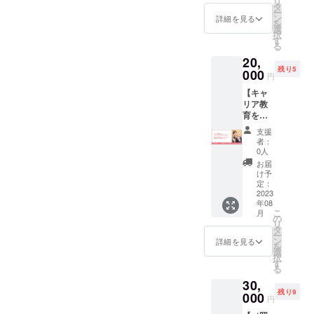
リ
ページ
す。 小
タ
ー
に企業
松好美
ン
詳細を見る
を
紹介、
が心を
選
択
写真１
込めて
す
る
枚を掲
書いた
20,
載しま
感謝の
残り5
す。 期
000
手紙を
円
間：掲
お送り
【キャ
載から1
しま
リア教
年間 ※
す。
育を行
写真の
う小松
受け渡
支援
好美に
しは、
者：
zoomで
クラウ
0人
相談で
ドファ
お届
きる権
ンディ
け予
利】 お
ング終
定：
一人1時
2023
了後別
年08
間ま
途詳細
こ
月
で。 採
をご連
の
リ
用に悩
絡いた
タ
ー
む法人
しま
ン
詳細を見る
を
から、
す。
選
択
キャリ
す
る
アに悩
30,
む個人
残り9
まで気
000
円
軽にど