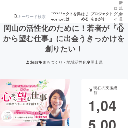
新
ロ
規
グ
会
プロジェクトを掲
はじ
プロジェクト
/
載するには
める
をさがす
イ
員
ン
登
岡山の活性化のために！若者が『心
録
から望む仕事』に出会うきっかけを
創りたい！
人気のプロ
注目のリ
注目の新着プロ
募集終了が近いプ
もうすぐ公開
ジェクト
ターン
ジェクト
ロジェクト
されます
desir
まちづくり・地域活性化
岡山県
アート・写真
音楽
現在の支援総
テクノロジー・ガジェット
ゲーム・サ
額
1,04
映像・映画
書籍・雑誌
5,00
ビジネス・起業
チャレンジ