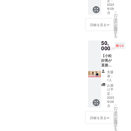
をお届
定：
けしま
2023
年09
す】 何
こ
月
をお届
の
リ
けする
タ
ー
かはお
ン
詳細を見る
を
楽し
選
択
み！ 心
す
る
を込め
50,
て、ク
残り2
ラウド
000
円
ファン
【小松
ディン
好美が
グ終了
直接お
後に小
礼をお
松好美
支援
伝え＆
が直接
者：
心を込
お礼を
1人
めたリ
お伝え
お届
ターン
し心を
け予
をお届
込めた
定：
けしま
2023
リター
年09
す】 何
ン3万円
こ
月
をお届
Verをお
の
リ
けする
届けし
タ
ー
かはお
ます。
ン
詳細を見る
を
楽し
※リター
選
択
み！ 心
ンの内
す
る
を込め