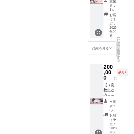
支援
報、写
ル）高
など小
者：
真の受
校生と
松なり
1人
け渡し
一緒に
に考え
お届
は、ク
御社の
ててお
け予
ラウド
会社見
持ちし
定：
ファン
学に伺
2023
ます。
年09
ディン
いま
こ
月
グ終了
す】 高
の
リ
後別途
校生と
タ
ー
詳細を
一緒に
ン
詳細を見る
を
ご連絡
御社の
選
択
いたし
会社見
す
る
ます。
学に伺
200
わせて
いただ
,00
残り2
きま
0
円
す。 ぜ
ひ高校
【（高
生に御
校生と
社をア
のコラ
ピール
ボレー
支援
し、高
ショ
者：
校生の
ン）高
0人
お話も
校生が
お届
聞いて
御社の
け予
みてく
商品開
定：
ださ
発を手
2023
年08
い。 ※
伝いま