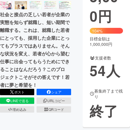
0
円
まちづくり・地域活性化
社会と接点の乏しい若者が企業の
実態を知らず就職し、短い期間で
CAMPFIRE for Social Good
CAMPFIRE Creation
離職する。これは、就職した若者
104%
CAMPFIREふるさと納税
machi-ya
コミュニティ
にとっても、採用した企業にとっ
目標金額は
1,000,000円
てもプラスではありません。そん
な状況を変え、若者が心から望む
支援者数
仕事に出会ってもらうためにでき
54
人
ることはなんだろう？このプロ
ジェクトこそがその答えです！若
者に夢と希望を！
募集終了まで残
ポスト
シェア
り
LINEで送る
URLコピー
終了
埋め込み
QRコード