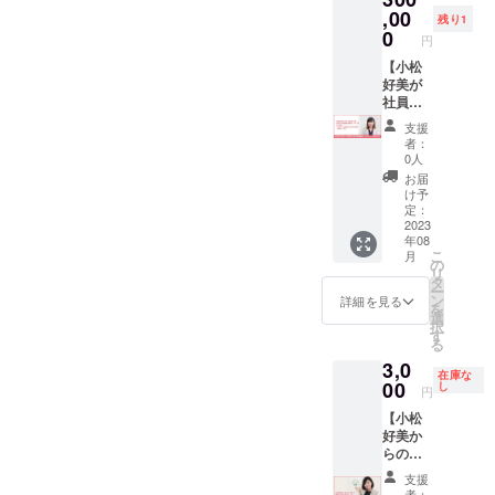
生は1名
届けし
,00
残り1
となり
ます。
0
円
ます ※
（期間
月に1回
１年）
【小松
（相対
※リター
好美が
または
ンの内
社員の
zoom）
容は、
長期雇
支援
打ち合
季節に
用コン
者：
わせを
応じた
サル
0人
行い、
旬の食
ティン
お届
半年以
べ物、
グ致し
け予
内に商
小松が
ます】
定：
品開発
関わる
接客教
2023
年08
ができ
お客様
育係13
こ
月
る商
の商品
年の経
の
リ
品、
など小
験を活
タ
ー
サービ
松なり
かし、
ン
詳細を見る
を
スに限
に計画
社員と
選
択
りま
を立て
会社組
す
る
す。 ※
てお持
織の雇
3,0
クラウ
ちしま
用コン
在庫な
ドファ
す。
サルを
00
し
円
ンディ
行いま
【小松
ング終
す。 ・
好美か
了日よ
期間は
らの感
り1年以
6ヶ月間
謝の手
内に
となり
支援
紙】 小
サービ
ます。
者：