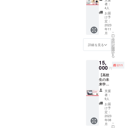
缶 ＋ 小
者：
者が心から
松好美
4人
望む仕事に
からの
お届
感謝の
出会っても
け予
手紙】
定：
らうために
フード
2023
年11
できること
ロス削
こ
月
減の為
の
はなんだろ
リ
に、高
タ
う？このプ
ー
校生が
ン
詳細を見る
を
ロゴを
ロジェクト
選
択
作製。
す
こそがその
る
防災パ
答えです！
15,
ン缶の
残り11
ラベル
000
若者に夢と
円
ロゴに
希望を！
【高校
なりま
生の未
した。
来学習
フード
HPで企
ロス削
支援
業紹
減と防
者：
介】 高
災意識
9人
校生の
を高め
お届
未来学
て欲し
け予
習「未
いとい
定：
来
2023
う願い
年08
ESD」
を込め
こ
月
ホーム
ていま
の