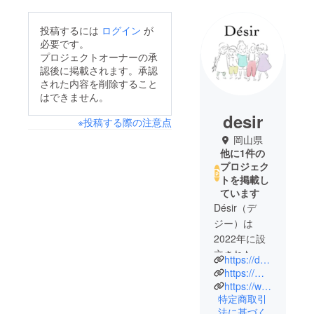
投稿するには
ログイン
が
必要です。
プロジェクトオーナーの承
認後に掲載されます。承認
された内容を削除すること
はできません。
desir
※投稿する際の注意点
岡山県
他に1件の
プロジェク
トを掲載し
ています
Désir（デ
ジー）は
2022年に設
立された団
https://desir-okayama.com/
体で、主に
https://mirai-esd.com/
高校生の未
https://www.instagram.com/desir_2022/
特定商取引
来学習「未
法に基づく