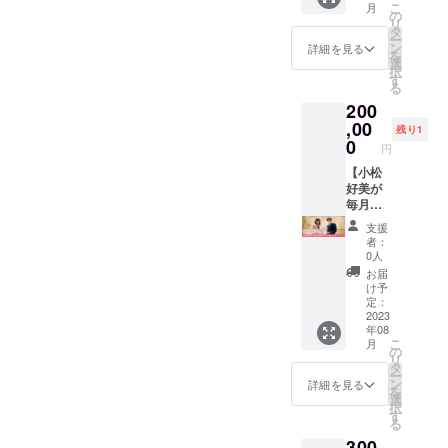
こ
月
開催日
す】 高
の
リ
時はク
校生と
タ
ー
ラウド
企業タ
ン
詳細を見る
を
ファン
イアッ
選
択
ディン
プの商
す
る
グ終了
品開発
200
後別途
のトー
ご連絡
タルプ
,00
残り1
し調整
ロ
0
円
させて
デュー
頂きま
スをさ
【小松
す ※ご
せてい
好美が
一緒す
ただき
毎月リ
る高校
ます。
ターン
支援
生は最
※クラウ
をお届
者：
低5名と
ドファ
けしま
0人
なりま
ンディ
す】 何
お届
す ※ご
ング終
をお届
け予
購入よ
了後、
けする
定：
り1年以
お電話
かはお
2023
年08
内に
にて開
楽し
こ
月
サービ
催日の
み！心
の
リ
スの活
日程調
を込め
タ
ー
用をお
整をさ
て、毎
ン
詳細を見る
を
願いい
せて頂
月リ
選
択
たしま
きます
ターン
す
る
す。
※担当す
品を選
300
る高校
び、お