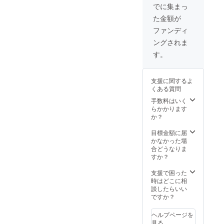
聞いて
でに集まっ
みてく
た金額が
ださ
い。 ※
ファンディ
開催日
ングされま
時はク
ラウド
す。
ファン
ディン
グ終了
支援に関するよ
後別途
くある質問
ご連絡
し調整
手数料はいく
させて
らかかります
頂きま
か？
す ※ご
一緒す
目標金額に届
る高校
かなかった場
生は最
合どうなりま
低5名と
すか？
なりま
す ※ご
支援で困った
購入よ
時はどこに相
り1年以
談したらいい
内に
ですか？
サービ
スの活
ヘルプページを
用をお
見る