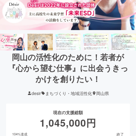
岡山の活性化のために！若者が
『心から望む仕事』に出会うきっ
かけを創りたい！
desir
まちづくり・地域活性化
岡山県
現在の支援総額
1,045,000
円
終了
104
%達成