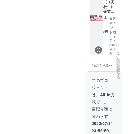
した。
【（高
フード
校生に
ロス削
企業ア
減と防
ピー
支援
災意識
ル）高
者：
を高め
校生と
2人
て欲し
一緒に
お届
いとい
御社の
け予
う願い
会社見
定：
を込め
学に伺
2023
年08
ていま
いま
こ
月
す。 小
す】 高
の
リ
松好美
校生と
タ
ー
が心を
一緒に
ン
詳細を見る
を
込めて
御社の
選
択
書いた
会社見
す
る
感謝の
学に伺
このプロ
手紙を
わせて
ジェクト
お送り
いただ
しま
きま
は、
All-In方
す。
す。 ぜ
式
です。
ひ高校
生に御
目標金額に
社をア
関わらず、
ピール
し、高
2023/07/31
校生の
23:59:59
ま
お話も