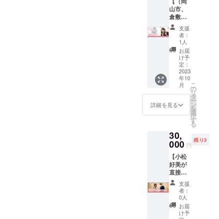
【（岡
うぞ。
山市、
※開催日
倉敷市
時はク
限定）
ラウド
支援
フード
ファン
者：
ロス削
ディン
1人
減ロゴ
グ終了
お届
缶 6缶
後別途
け予
を直接
ご連絡
定：
小松が
2023
し調整
年10
お持ち
させて
こ
月
しま
頂きま
の
リ
す！】
す ※対
タ
ー
岡山
応可能
ン
詳細を見る
を
市、ま
期限は
選
択
たは倉
クラウ
す
る
敷市の
ドファ
30,
方に
ンディ
残り3
フード
000
ング終
円
ロス缶6
了後1年
【小松
缶を小
以内と
好美が
松が直
なりま
直接お
接配送
す
礼をお
し、感
支援
伝え＆
謝の言
者：
心を込
葉をお
0人
めたリ
伝えし
お届
ターン
ます。
け予