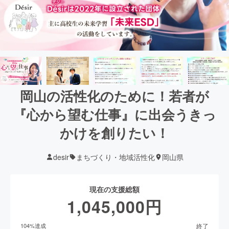
岡山の活性化のために！若者が
『心から望む仕事』に出会うきっ
かけを創りたい！
desir
まちづくり・地域活性化
岡山県
現在の支援総額
1,045,000
円
終了
104
%達成