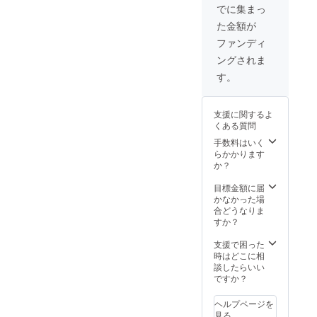
聞いて
でに集まっ
みてく
た金額が
ださ
い。 ※
ファンディ
開催日
ングされま
時はク
ラウド
す。
ファン
ディン
グ終了
支援に関するよ
後別途
くある質問
ご連絡
し調整
手数料はいく
させて
らかかります
頂きま
か？
す ※ご
一緒す
目標金額に届
る高校
かなかった場
生は最
合どうなりま
低5名と
すか？
なりま
す ※ご
支援で困った
購入よ
時はどこに相
り1年以
談したらいい
内に
ですか？
サービ
スの活
ヘルプページを
用をお
見る