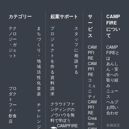
カテゴリー
起案サポート
サ
CAMP
ー
FIRE
テク
ま
プ
ス
ビ
につい
ノロ
ち
ロ
タ
ス
て
ジー
づ
ジ
ッ
・ガ
く
ェ
フ
CAM
CAMP
ジェ
り
ク
に
PFI
FIREと
ット
・
ト
相
RE
は
地
を
談
CAM
あんし
域
作
す
PFI
ん・安
活
る
る
RE
全への
性
資
コ
取り組
化
料
ミュ
み
プロ
音
請
ニ
ニュー
ダク
楽
求
ティ
ス
ト
CAM
ヘルプ
クラウドファ
フー
チ
PFI
お問い
ンディングの
ド・
ャ
RE
合わせ
ノウハウを無
飲食
レ
Crea
料で学ぼう
店
ン
tion
各種規定
CAMPFIRE
ジ
CAM