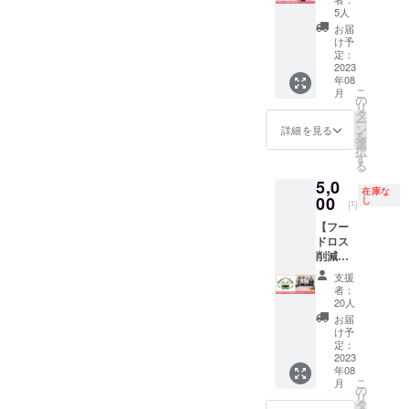
松好美
スの活
・２ヵ
5人
が心を
用をお
月に１
お届
込めて
願いい
回、社
け予
書いた
たしま
長と社
定：
感謝の
2023
す。 ※
員の方
年08
手紙を
特別な
と面談
こ
月
お送り
資格や
を実施
の
リ
しま
技術が
いたし
タ
ー
す。
必要な
ます
ン
詳細を見る
を
依頼は
（各2時
選
択
お受け
間程
す
る
できま
度） ・
5,0
せんの
対応可
在庫な
00
で、ご
能期限
し
円
了承く
はクラ
【フー
ださ
ウド
ドロス
い。
ファン
削減ロ
ディン
ゴス
グ終了
支援
テッ
後1年以
者：
カー10
内とな
20人
枚】
ります
お届
フード
け予
ロス削
定：
減啓発
2023
年08
の為
こ
月
に、高
の
リ
校生が
タ