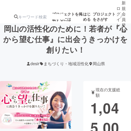
新
ロ
規
グ
会
プロジェクトを掲
はじ
プロジェクト
/
載するには
める
をさがす
イ
員
ン
登
岡山の活性化のために！若者が『心
録
から望む仕事』に出会うきっかけを
創りたい！
人気のプロ
注目のリ
注目の新着プロ
募集終了が近いプ
もうすぐ公開
ジェクト
ターン
ジェクト
ロジェクト
されます
desir
まちづくり・地域活性化
岡山県
アート・写真
音楽
現在の支援総
テクノロジー・ガジェット
ゲーム・サ
額
1,04
映像・映画
書籍・雑誌
5,00
ビジネス・起業
チャレンジ