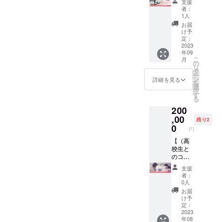
支援
報、写
ル）高
など小
者：
真の受
校生と
松なり
1人
け渡し
一緒に
に考え
お届
は、ク
御社の
ててお
け予
ラウド
会社見
持ちし
定：
ファン
学に伺
2023
ます。
年09
ディン
いま
こ
月
グ終了
す】 高
の
リ
後別途
校生と
タ
ー
詳細を
一緒に
ン
詳細を見る
を
ご連絡
御社の
選
択
いたし
会社見
す
る
ます。
学に伺
200
わせて
いただ
,00
残り2
きま
0
円
す。 ぜ
ひ高校
【（高
生に御
校生と
社をア
のコラ
ピール
ボレー
支援
し、高
ショ
者：
校生の
ン）高
0人
お話も
校生が
お届
聞いて
御社の
け予
みてく
商品開
定：
ださ
発を手
2023
年08
い。 ※
伝いま