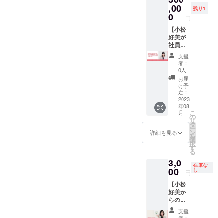
生は1名
届けし
,00
残り1
となり
ます。
0
円
ます ※
（期間
月に1回
１年）
【小松
（相対
※リター
好美が
または
ンの内
社員の
zoom）
容は、
長期雇
支援
打ち合
季節に
用コン
者：
わせを
応じた
サル
0人
行い、
旬の食
ティン
お届
半年以
べ物、
グ致し
け予
内に商
小松が
ます】
定：
品開発
関わる
接客教
2023
年08
ができ
お客様
育係13
こ
月
る商
の商品
年の経
の
リ
品、
など小
験を活
タ
ー
サービ
松なり
かし、
ン
詳細を見る
を
スに限
に計画
社員と
選
択
りま
を立て
会社組
す
る
す。 ※
てお持
織の雇
3,0
クラウ
ちしま
用コン
在庫な
ドファ
す。
サルを
00
し
円
ンディ
行いま
【小松
ング終
す。 ・
好美か
了日よ
期間は
らの感
り1年以
6ヶ月間
謝の手
内に
となり
支援
紙】 小
サービ
ます。
者：