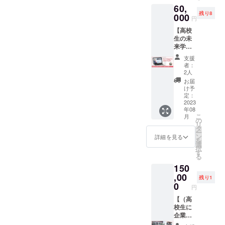
最後にはみんなで写真撮
容は、
60,
て、ク
季節に
影。とっても素敵な学生さ
残り8
ラウド
000
応じた
円
ファン
旬の食
んたちで、これからの活動
【高校
ディン
べ物、
生の未
グ終了
小松が
が楽しみです！Instagramで
来学習
後に小
関わる
HPで企
のご紹介、ありがとうござ
松好美
お客様
支援
業紹介
が直接
の商品
者：
います。ココピアさんも、
と求人
お礼を
など小
2人
掲載】
お伝え
松なり
お届
９月９日に開催予定の就実
高校生
し心を
に考え
け予
の未来
込めた
定：
ててお
中学校の文化祭で、中学生
学習
2023
リター
持ちし
年08
「未来
とコラボしブース出店され
ン5万円
ます。
こ
月
ESD」
Verをお
の
リ
ます。ぜひ皆さまのご来
ホーム
届けし
タ
ー
ページ
ます。
ン
詳細を見る
場、お待ちしております！
を
に企業
※リター
選
択
紹介し
ンの内
す
る
ます。
容は、
150
求人掲
季節に
載と写
,00
応じた
残り1
真４枚
旬の食
0
円
掲載。
べ物、
期間：
【（高
小松が
掲載か
校生に
関わる
ら1年間
企業ア
お客様
※求人情
ピー
の商品