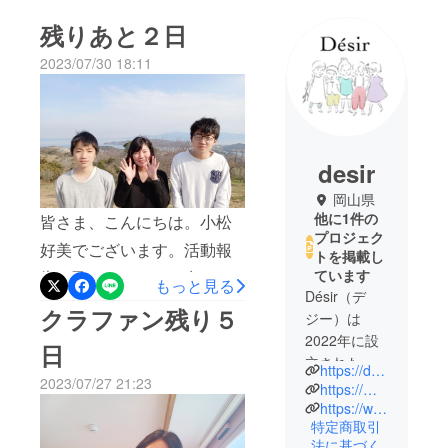
残りあと２日
2023/07/30 18:11
desir
岡山県
他に1件の
皆さま、こんにちは。小松
プロジェク
好美でございます。活動報
トを掲載し
ています
告が飛んでしまい、申し訳
もっと見る
Désir（デ
ありません。この２日間
クラファン残り５
ジー）は
は、応援いただいている皆
2022年に設
日
さまのもとへ、また高校生
立された団
https://desir-okayama.com/
2023/07/27 21:23
体で、主に
の応援にと飛び回っており
https://mirai-esd.com/
高校生の未
https://www.instagram.com/desir_2022/
ました。そしてそして、ク
特定商取引
来学習「未
ラファンも明日がラスト！
法に基づく