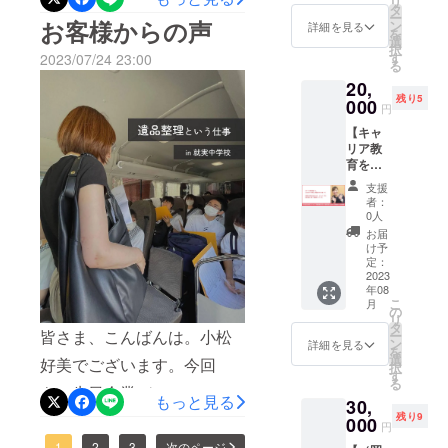
ただけることで、今後の活
リ
ページ
す。 小
タ
す。株式会社 グランドマー
ー
したものの…中西社長は記
に企業
ません。「あっ！忘れて
お客様からの声
松好美
ン
詳細を見る
動範囲を広げるきっかけと
を
紹介、
が心を
選
ト様就実中学校✕グランド
憶になかったのです。正
択
た！」「忙しくて出来な
写真１
なりました。本当にありが
込めて
す
2023/07/24 23:00
る
マートコラボいつつぼし豚
枚を掲
書いた
直、えー！？っと、淋しい
かった！」「もう１度、支
たいことです。また、ご支
20,
載しま
感謝の
丼完成しました！いつつぼ
残り5
気持ちにもなりましたが、
す。 期
000
手紙を
援したい！」そんな皆さま
円
援いただきました方から、
間：掲
お送り
し豚丼を使って美味しい味
気持ち新たに、今の関係性
【キャ
載から1
からの応援も、お待ちして
しま
「とっても良い活動してい
リア教
年間 ※
す。
噌カツ丼とデミグラスソー
を築かせていただき、訪問
おります。どうかどうか、
育を行
写真の
るから、僕の知っている方
う小松
ス丼を作りました。試食し
受け渡
させていただきました。社
支援
目標達成させていただける
をよしみちゃんに紹介する
好美に
しは、
者：
て、どちらも美味しかった
zoomで
長とお話しをさせていただ
クラウ
0人
よう、応援をよろしくお願
よ～」とご縁を繋げていた
相談で
ドファ
お届
んですが、満場一致で当日
く中で、息子さんたちのお
きる権
ンディ
い申し上げます。
け予
だき、今に繋がっていま
利】 お
ング終
定：
販売は味噌カツ丼に決定し
話しになると、なぜか少し
一人1時
2023
了後別
す。毎日毎日、色んな方と
年08
間ま
ました。当日は限定１００
途詳細
だけ不安な様子。そして、
こ
月
お会いさせていただき応援
で。 採
をご連
の
リ
食でご用意する予定です。
用に悩
たまたま息子さんに対
絡いた
タ
皆さま、こんばんは。小松
していただいたり、連絡を
ー
む法人
しま
ン
詳細を見る
可愛い中学生がとびきりの
を
面！！息子さんを交えてお
から、
す。
選
好美でございます。今回
いただき気にかけていただ
択
キャリ
す
笑顔でお待ちしておりま
話しをさせていただくと、
る
アに悩
も、先日企業バスツアーに
いたり…私は、小松好美
もっと見る
30,
む個人
す。ぜひ９月９日は就実中
親子でそれぞれ経営方針に
ご協賛いただきました、お
残り9
は、本当に本当に幸せ者で
まで気
000
円
学校文化祭へレッツ
軽にど
対する思いが違っていたの
1
2
3
次のページ