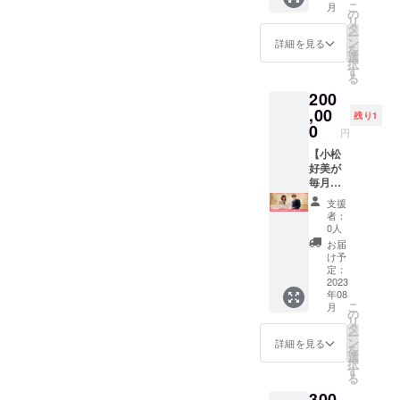
こ
月
開催日
す】 高
の
リ
時はク
校生と
タ
ー
ラウド
企業タ
ン
詳細を見る
を
ファン
イアッ
選
択
ディン
プの商
す
る
グ終了
品開発
200
後別途
のトー
ご連絡
タルプ
,00
残り1
し調整
ロ
0
円
させて
デュー
頂きま
スをさ
【小松
す ※ご
せてい
好美が
一緒す
ただき
毎月リ
る高校
ます。
ターン
支援
生は最
※クラウ
をお届
者：
低5名と
ドファ
けしま
0人
なりま
ンディ
す】 何
お届
す ※ご
ング終
をお届
け予
購入よ
了後、
けする
定：
り1年以
お電話
かはお
2023
年08
内に
にて開
楽し
こ
月
サービ
催日の
み！心
の
リ
スの活
日程調
を込め
タ
ー
用をお
整をさ
て、毎
ン
詳細を見る
を
願いい
せて頂
月リ
選
択
たしま
きます
ターン
す
る
す。
※担当す
品を選
300
る高校
び、お