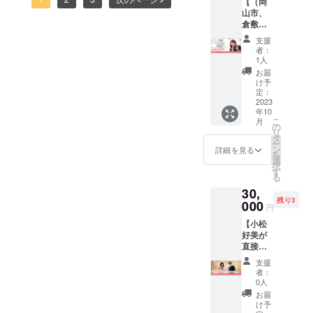
客様からの声をお届けいた
す！皆さまからの応援をエ
【（岡
うぞ。
ゴー！！Instagramに投稿し
かな？と思っております
山市、
※開催日
します。株式会社ココピア
ネルギーに変えて、残りわ
倉敷市
時はク
ていただきました。ありが
が…そうではなくて、お互
限定）
ラウド
岡山本店様【就実中学校の
ずかではありますが、最後
支援
フード
ファン
とうございます！！
者：
い親子だからこそ言えない
学生さんとコラボ①ココピ
ロス削
の最後まで目標達成に向け
ディン
1人
減ロゴ
グ終了
ものがあったのではと感じ
お届
ア事業紹介】ご縁あって就
て走っていきます。皆さ
缶 6缶
後別途
け予
ています。そんな親子関係
を直接
ご連絡
定：
実中学校の学生さんたち
ま、いつもありがとうござ
小松が
2023
し調整
にも触れさせていただき、
年10
お持ち
させて
と、とあるプロジェクトを
います！
こ
月
しま
頂きま
の
男同士だからこそのわだか
リ
遂行することになりまし
す！】
す ※対
タ
ー
岡山
応可能
ン
まりも、私の存在で解決で
詳細を見る
を
た。その名も、就実中学校
市、ま
期限は
選
択
きるように進めたいと思い
たは倉
クラウ
す
✕未来ＥＳＤプロジェクト
る
敷市の
ドファ
ました。元々、中西社長か
30,
方に
ンディ
昨日から始まったこのプロ
残り3
フード
000
ング終
円
らのご縁ではありますが、
ジェクトは、岡山県のさま
ロス缶6
了後1年
【小松
缶を小
以内と
息子さんと直接お話しをさ
ざまな企業と就実中学校の
好美が
松が直
なりま
直接お
せていただくと…「え？そ
接配送
す
学生さんが協力して、それ
礼をお
し、感
支援
うなん？」と驚くほど、ご
伝え＆
謝の言
ぞれのミッションをクリア
者：
心を込
葉をお
0人
縁の繫がりやご自身の思い
めたリ
するというもの。ココピア
伝えし
お届
ターン
ます。
け予
もお聞かせいただき、これ