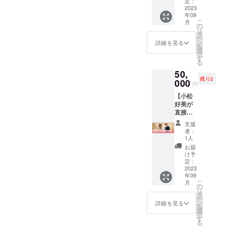
の場合は、遺品整理で出て
をお届
定：
けしま
2023
からもっともっとご一緒に
くる衣類を、中学生たちの
年09
す】 何
こ
月
活動をさせていただきたい
をお届
の
手でおしゃれにコーディ
リ
けする
タ
と思っております。そんな
ー
かはお
ネートして販売する予定。
ン
詳細を見る
を
楽し
選
意気投合した、息子さんと
択
そんなプロジェクトのはじ
み！ 心
す
る
を込め
のお写真はお互い笑顔いっ
まりとして、「ココピアの
50,
て、ク
ぱい！これからが本当に楽
残り2
ラウド
000
事業内容」をお話しまし
円
ファン
しみです。
【小松
ディン
た。(この日は１日バスツ
好美が
グ終了
アーで各企業さんを回るの
直接お
後に小
礼をお
松好美
支援
で、なんとバスの中でお話
伝え＆
が直接
者：
心を込
お礼を
1人
してきました)・遺品整理へ
めたリ
お伝え
お届
ターン
し心を
の想い・孤独死ってどうい
け予
をお届
込めた
定：
うこと？などなど、中学生
けしま
2023
リター
年09
す】 何
ン3万円
こ
にはヘビーかも？な内容
月
をお届
Verをお
の
リ
けする
届けし
タ
だったのですが、皆さんと
ー
かはお
ます。
ン
詳細を見る
を
楽し
※リター
選
ても真剣に聞いてました。
択
み！ 心
ンの内
す
る
を込め