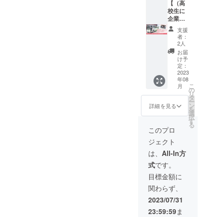
した。
【（高
フード
校生に
ロス削
企業ア
減と防
ピー
支援
災意識
ル）高
者：
を高め
校生と
2人
て欲し
一緒に
お届
いとい
御社の
け予
う願い
会社見
定：
を込め
学に伺
2023
年08
ていま
いま
こ
月
す。 小
す】 高
の
リ
松好美
校生と
タ
ー
が心を
一緒に
ン
詳細を見る
を
込めて
御社の
選
択
書いた
会社見
す
る
感謝の
学に伺
このプロ
手紙を
わせて
ジェクト
お送り
いただ
しま
きま
は、
All-In方
す。
す。 ぜ
式
です。
ひ高校
生に御
目標金額に
社をア
関わらず、
ピール
し、高
2023/07/31
校生の
23:59:59
ま
お話も