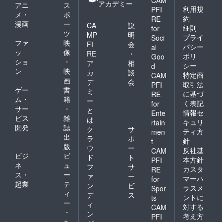
アカデミー
アニ
ス
利用規
PFI
メ・
ポ
約
RE
漫画
ー
CA
説
細則
for
ツ
MP
明
プライ
Soci
ファ
映
FI
会
バシー
al
ッ
像
RE
・
ポリ
Goo
ショ
・
ア
相
シー
d
ン
映
カ
談
特定商
CAM
画
デ
会
取引法
PFI
ゲー
書
ミ
に基づ
RE
ム・
籍
ー
く表記
for
サー
・
と
情報セ
Ente
ビス
雑
は
キュリ
rtain
開発
誌
ク
サ
ティ方
men
出
ラ
ポ
針
t
版
ウ
ー
反社基
CAM
ビジ
ビ
ド
ト
本方針
PFI
ネ
ュ
フ
サ
カスタ
RE
ス・
ー
ァ
ー
マーハ
for
起業
テ
ン
ビ
ラスメ
Spor
ィ
デ
ス
ントに
ts
ー
ィ
対する
CAM
・
ン
考え方
PFI
ヘ