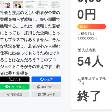
0
円
まちづくり・地域活性化
社会と接点の乏しい若者が企業の
実態を知らず就職し、短い期間で
CAMPFIRE for Social Good
CAMPFIRE Creation
離職する。これは、就職した若者
104%
CAMPFIREふるさと納税
machi-ya
コミュニティ
にとっても、採用した企業にとっ
目標金額は
1,000,000円
てもプラスではありません。そん
な状況を変え、若者が心から望む
支援者数
仕事に出会ってもらうためにでき
54
人
ることはなんだろう？このプロ
ジェクトこそがその答えです！若
者に夢と希望を！
募集終了まで残
ポスト
シェア
り
LINEで送る
URLコピー
終了
埋め込み
QRコード