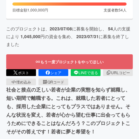
目標金額
1,000,000
円
支援者数
54
人
このプロジェクトは、
2023/07/08
に募集を開始し、
54
人の支援
により
1,045,000
円の資金を集め、
2023/07/31
に募集を終了し
ました
もう一度プロジェクトをやってほしい
ポスト
シェア
LINEで送る
URLコピー
埋め込み
QRコード
社会と接点の乏しい若者が企業の実態を知らず就職し、
短い期間で離職する。これは、就職した若者にとって
も、採用した企業にとってもプラスではありません。そ
んな状況を変え、若者が心から望む仕事に出会ってもら
うためにできることはなんだろう？このプロジェクトこ
そがその答えです！若者に夢と希望を！