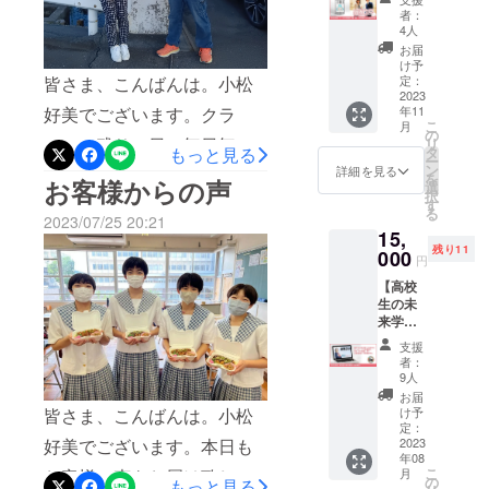
初めてお聞きしたものです
缶 ＋ 小
者：
者が心から
真掲載して、応援してくれ
松好美
から、嬉しくて即変更させ
4人
望む仕事に
からの
お届
ました。岡山高校の生徒さ
ていただきました(笑)そして
感謝の
出会っても
け予
手紙】
皆さま、こんばんは。小松
定：
んも、私の応援にとご協力
らうために
そして！本日も朝から、ご
フード
2023
好美でございます。クラ
年11
できること
ロス削
いただいてます。未来を担
支援をいただきまして、本
こ
月
減の為
の
はなんだろ
ファン残り５日。毎日毎
リ
う子どもたちに向けて、こ
に、高
もっと見る
当にありがとうごさいま
タ
う？このプ
ー
校生が
ン
詳細を見る
日、ご支援の応援をいただ
のクラファンを通じて、夢
を
お客様からの声
す！今日は、津山の企業さ
ロゴを
ロジェクト
選
択
作製。
きまして、本当に本当にあ
す
や希望を届けたいです。ク
こそがその
まからもご支援をいただき
る
防災パ
2023/07/25 20:21
答えです！
りがたいです。そして、今
15,
ン缶の
ラファン初心者の私が目標
ました。私は岡山の活性化
残り11
ラベル
000
若者に夢と
円
日も精一杯、走って来まし
達成することで、何事もや
ロゴに
を目指しており、岡山市だ
希望を！
【高校
なりま
た！！本日、ご支援をいた
れば出来る！やりきる！と
生の未
けではなく、岡山県全域に
した。
来学習
フード
だきましたのは、車屋の
いう姿を見せたい！そんな
この未来ＥＳＤを広げてい
HPで企
ロス削
支援
「PAOWAO」様です。実は
業紹
減と防
思いで走り続けています。
者：
きたいと思っております。
介】 高
災意識
9人
私、独身時代は車業界に居
校生の
どうか皆さま、小松好美に
を高め
そんな思いが、今回のクラ
お届
未来学
て欲し
皆さま、こんばんは。小松
け予
て、中西社長はお客様。当
お力添えをいただけないで
習「未
ファンをきっかけに、津山
いとい
定：
好美でございます。本日も
来
2023
う願い
時は、フレッシュ(笑)だった
しょうか？こちらからのお
の企業さまにも応援してい
年08
ESD」
を込め
こ
お客様の声をお届け致しま
月
私ですが、17年振りに再会
ホーム
ていま
の
願いは最後になるかもしれ
もっと見る