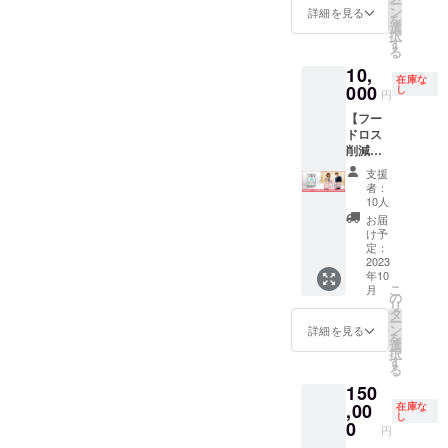
ー
ロゴを
ン
詳細を見る
を
作製。
選
択
ステッ
す
る
カーに
10,
しまし
在庫な
た。
000
し
円
【フー
ドロス
削減ロ
ゴ缶 3
支援
缶 ＋ 小
者：
松好美
10人
からの
お届
感謝の
け予
手紙】
定：
フード
2023
年10
ロス削
こ
月
減の為
の
リ
に、高
タ
ー
校生が
ン
詳細を見る
を
ロゴを
選
択
作製。
す
る
防災パ
150
ン缶の
ラベル
,00
在庫な
し
ロゴに
0
円
なりま