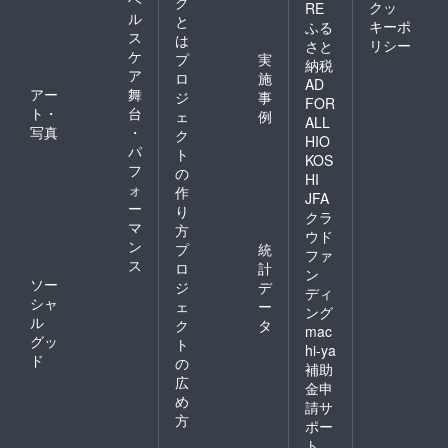
グ
クッ
RE
ル
と
キーポ
ふる
ス
は
リシー
さと
ケ
プ
実
納税
ア
ロ
施
AD
アー
舞
ジ
事
FOR
ト・
台
ェ
例
ALL
写真
・
ク
HIO
パ
ト
KOS
フ
の
HI
ォ
作
JFA
ー
り
クラ
マ
方
ウド
ン
プ
統
ファ
ス
ロ
計
ン
ソー
ジ
デ
ディ
シャ
ェ
ー
ング
ル
ク
タ
mac
グッ
ト
hi-ya
ド
の
補助
広
金申
め
請サ
方
ポー
ト