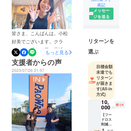
来ESD」の
表記
達成まで、あと少し！！高
活動をして
メッセー
います。
校生の未来学習「未来
ジを送る
ESD」プロジェクトを立ち
社会と接点
上げたのは、私の息子であ
皆さま、こんばんは。小松
の乏しい若
者が企業の
る蒼空がきっかけでした。
リターンを
好美でございます。クラ
実態を知ら
母として、夢のない蒼空
ファンも残り５日。最近、
選ぶ
もっと見る
ず就職し、
は、将来どうなるんだろう
トップ画面の私写真を変更
短い期間で
支援者からの声
と不安になった事がきっか
離職する。
させていただきました。な
目標金額
2023/07/26 21:57
これは、就
未達でも
けでした。お子さんを育て
ぜなら…「いつも笑顔がト
リターン
職した若者
ていらっしゃる方、そう感
レードマークのあなたが
が届きま
にとって
す
(All-in
じたことはありませんか？
笑ってないじゃない！だか
も、採用し
方式)
だからこそ、私は親代表と
た企業に
ら、誰かわからなかったよ
10,
とってもプ
して、「未来ESD」が必要
残り6
～」というお声をいただき
000
円
ラスではあ
だと思ってます。クラファ
まして。そんなに笑顔が印
【フー
りません。
ドロス
ンをスタートするにあた
象的になっているなんて、
そんな状況
削減ロ
ゴ缶 3
を変え、若
り、蒼空がママの為にと写
支援