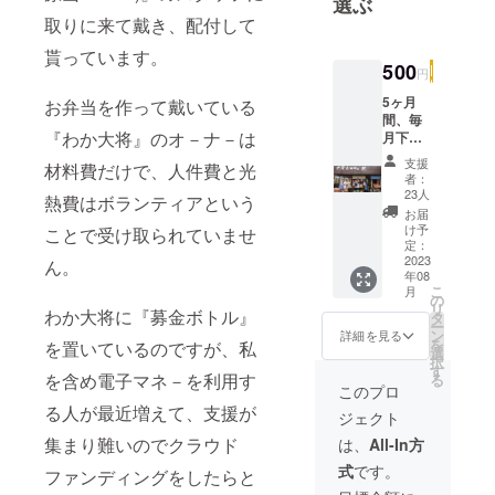
選ぶ
猫2匹。週4
取りに来て戴き、配付して
日歩いて通
貰っています。
500
勤し、日曜
円
はテニスス
5ヶ月
お弁当を作って戴いている
ク－ルに。
間、毎
『わか大将』のオ－ナ－は
月下旬
憩いは、わ
に子ど
支援
か大将とeバ
材料費だけで、人件費と光
も食堂
者：
ル等で楽し
の募金
23人
熱費はボランティアという
結果お
くお酒を呑
お届
弁当配
け予
ことで受け取られていませ
む時です。
付の実
定：
績を
2023
ん。
年08
メール
こ
月
にてお
の
リ
わか大将に『募金ボトル』
知らせ
タ
ー
致しま
ン
詳細を見る
を
を置いているのですが、私
す。
選
択
す
を含め電子マネ－を利用す
る
このプロ
る人が最近増えて、支援が
ジェクト
集まり難いのでクラウド
は、
All-In方
式
です。
ファンディングをしたらと