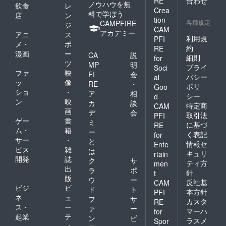
RE
合わせ
ノウハウを無
飲食
レ
Crea
料で学ぼう
店
ン
tion
各種規定
CAMPFIRE
ジ
CAM
アカデミー
アニ
ス
利用規
PFI
メ・
ポ
約
RE
漫画
ー
CA
説
細則
for
ツ
MP
明
プライ
Soci
ファ
映
FI
会
バシー
al
ッ
像
RE
・
ポリ
Goo
ショ
・
ア
相
シー
d
ン
映
カ
談
特定商
CAM
画
デ
会
取引法
PFI
ゲー
書
ミ
に基づ
RE
ム・
籍
ー
く表記
for
サー
・
と
情報セ
Ente
ビス
雑
は
キュリ
rtain
開発
誌
ク
サ
ティ方
men
出
ラ
ポ
針
t
版
ウ
ー
反社基
CAM
ビジ
ビ
ド
ト
本方針
PFI
ネ
ュ
フ
サ
カスタ
RE
ス・
ー
ァ
ー
マーハ
for
起業
テ
ン
ビ
ラスメ
Spor