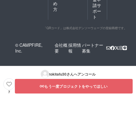
め
請サ
方
ポー
ト
「QRコード」は株式会社デンソーウェーブの登録商標です。
© CAMPFIRE,
会社概
採用情
パートナー
Inc.
要
報
募集
tokitafu30
さんへアンコール
もう一度プロジェクトをやってほしい
7