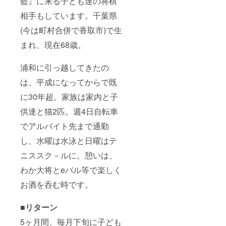
藍』に来る子ども達の将棋
相手もしています。千葉県
(今は町村合併で香取市)で生
まれ、現在68歳。
浦和に引っ越してきたの
は、平成になってからで既
に30年超。家族は家内と子
供達と猫2匹。週4日自転車
でアルバイト先まで通勤
し、水曜は水泳と日曜はテ
ニススク－ルに。憩いは、
わか大将とeバル等で楽しく
お酒を呑む時です。
■リターン
5ヶ月間、毎月下旬に子ども