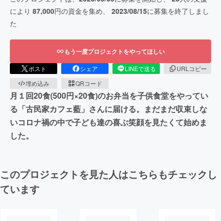
により
87,000
円の資金を集め、
2023/08/15
に募集を終了しまし
た
もう一度プロジェクトをやってほしい
ポスト
シェア
LINEで送る
URLコピー
埋め込み
QRコード
月１回20食(500円×20食)のお弁当を子供食堂をやってい
る「古民家カフェ藍」さんに届ける。まだまだ収束しな
いコロナ禍の中で子ども達の喜ぶ笑顔を見たくて始めま
した。
このプロジェクトを見た人はこちらもチェックし
ています