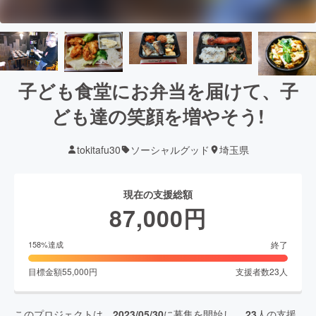
子ども食堂にお弁当を届けて、子
ども達の笑顔を増やそう!
tokitafu30
ソーシャルグッド
埼玉県
現在の支援総額
87,000
円
終了
158
%達成
目標金額
55,000
円
支援者数
23
人
このプロジェクトは、
2023/05/30
に募集を開始し、
23
人の支援