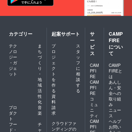
カテゴリー
起案サポート
サ
CAMP
ー
FIRE
テク
ま
プ
ス
ビ
につい
ノロ
ち
ロ
タ
ス
て
ジー
づ
ジ
ッ
・ガ
く
ェ
フ
CAM
CAMP
ジェ
り
ク
に
PFI
FIREと
ット
・
ト
相
RE
は
地
を
談
CAM
あんし
域
作
す
PFI
ん・安
活
る
る
RE
全への
性
資
コ
取り組
化
料
ミュ
み
プロ
音
請
ニ
ニュー
ダク
楽
求
ティ
ス
ト
CAM
ヘルプ
クラウドファ
フー
チ
PFI
お問い
ンディングの
ド・
ャ