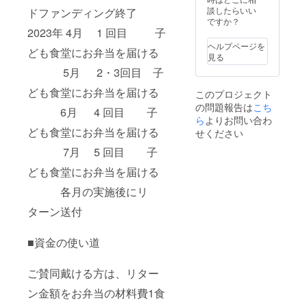
談したらいい
ドファンディング終了
ですか？
2023年 4月 1 回目 子
ヘルプページを
ども食堂にお弁当を届ける
見る
5月 2・3回目 子
ども食堂にお弁当を届ける
このプロジェクト
の問題報告は
こち
6月 4 回目 子
ら
よりお問い合わ
ども食堂にお弁当を届ける
せください
7月 5 回目 子
ども食堂にお弁当を届ける
各月の実施後にリ
ターン送付
■資金の使い道
ご賛同戴ける方は、リター
ン金額をお弁当の材料費1食