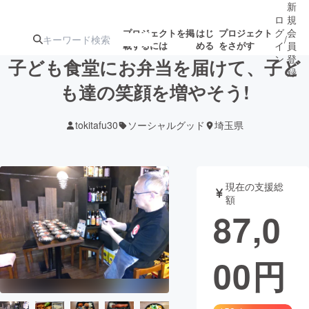
新
ロ
規
グ
会
プロジェクトを掲
はじ
プロジェクト
/
載するには
める
をさがす
イ
員
ン
登
子ども食堂にお弁当を届けて、子ど
録
も達の笑顔を増やそう!
人気のプロ
注目のリ
注目の新着プロ
募集終了が近いプ
もうすぐ公開
tokitafu30
ソーシャルグッド
埼玉県
ジェクト
ターン
ジェクト
ロジェクト
されます
アート・写真
音楽
現在の支援総
額
87,0
テクノロジー・ガジェット
ゲーム・サ
00
円
映像・映画
書籍・雑誌
ビジネス・起業
チャレンジ