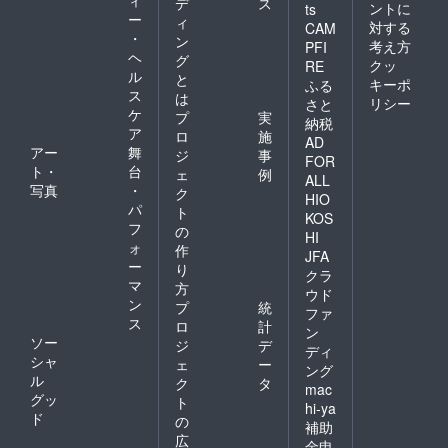
ィ
デ
ス
ントに
ts
ー
ィ
対する
CAM
・
ン
考え方
PFI
ヘ
グ
クッ
RE
ル
と
キーポ
ふる
ス
は
リシー
さと
ケ
プ
実
納税
ア
ロ
施
AD
アー
舞
ジ
事
FOR
ト・
台
ェ
例
ALL
写真
・
ク
HIO
パ
ト
KOS
フ
の
HI
ォ
作
JFA
ー
り
クラ
マ
方
ウド
ン
プ
統
ファ
ス
ロ
計
ン
ソー
ジ
デ
ディ
シャ
ェ
ー
ング
ル
ク
タ
mac
グッ
ト
hi-ya
ド
の
補助
広
金申