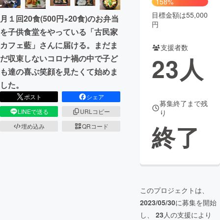
158%
目標金額は55,000
月１回20食(500円×20食)のお弁当
まちづくり・地域活性化
円
を子供食堂をやっている「古民家
カフェ藍」さんに届ける。まだま
支援者数
CAMPFIRE for Social Good
CAMPFIRE Creation
23
人
だ収束しないコロナ禍の中で子ど
CAMPFIREふるさと納税
machi-ya
コミュニティ
も達の喜ぶ笑顔を見たくて始めま
した。
ポスト
シェア
募集終了まで残
LINEで送る
URLコピー
り
終了
埋め込み
QRコード
このプロジェクトは、
2023/05/30
に募集を開始
し、
23
人の支援により