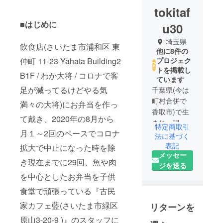
tokitaf
■はじめに
u30
埼玉県
飲食店(さいたま市浦和区 東
他に8件の
仲町 11-23 Yahata Building2
プロジェク
トを掲載し
B1F / わか大将 / コロナで客
ています
足が減ってるけどやる気
千葉県(今は
町村合併で
満々の大将)にお弁当を作っ
香取市)で生
て戴き、2020年の8月から
まれ、現在
特定商取引
月１～2回のペースでコロナ
67歳。
法に基づく
浦和に引っ
表記
拡大で中止になった時を除
メッセー
越してきた
き現在までに29回、魚や肉
ジを送る
のは、平成
を中心としたお弁当を子供
になってか
らで既に30
食堂で頑張っている『古民
年超。
家カフェ藍(さいたま市緑区
リターンを
家族は家内
原山3-20-9 )』のスタッフに
と子供達と