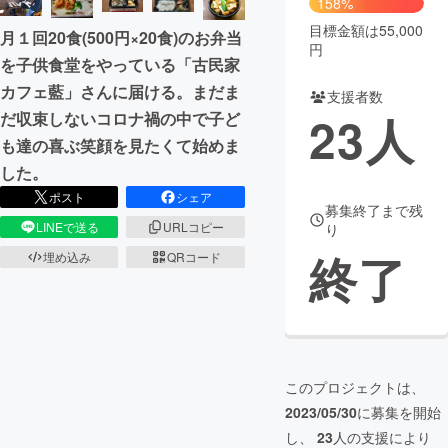
158%
目標金額は55,000
月１回20食(500円×20食)のお弁当
まちづくり・地域活性化
円
を子供食堂をやっている「古民家
カフェ藍」さんに届ける。まだま
支援者数
CAMPFIRE for Social Good
CAMPFIRE Creation
23
人
だ収束しないコロナ禍の中で子ど
CAMPFIREふるさと納税
machi-ya
コミュニティ
も達の喜ぶ笑顔を見たくて始めま
した。
ポスト
シェア
募集終了まで残
LINEで送る
URLコピー
り
終了
埋め込み
QRコード
このプロジェクトは、
2023/05/30
に募集を開始
し、
23
人の支援により