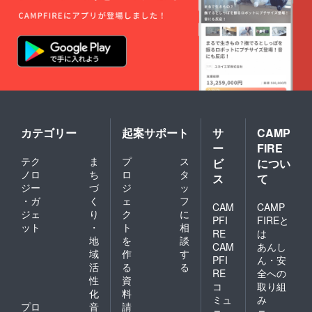
カテゴリー
起案サポート
サ
CAMP
ー
FIRE
テク
ま
プ
ス
ビ
につい
ノロ
ち
ロ
タ
ス
て
ジー
づ
ジ
ッ
・ガ
く
ェ
フ
CAM
CAMP
ジェ
り
ク
に
PFI
FIREと
ット
・
ト
相
RE
は
地
を
談
CAM
あんし
域
作
す
PFI
ん・安
活
る
る
RE
全への
性
資
コ
取り組
化
料
ミュ
み
プロ
音
請