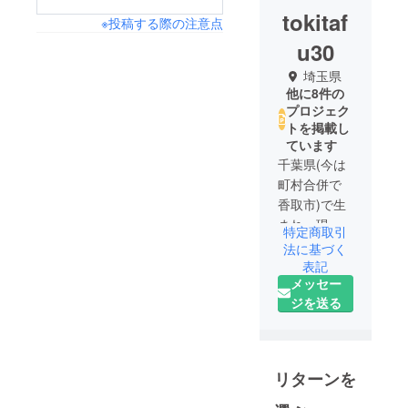
tokitaf
※投稿する際の注意点
u30
埼玉県
他に8件の
プロジェク
トを掲載し
ています
千葉県(今は
町村合併で
香取市)で生
まれ、現在
特定商取引
67歳。
法に基づく
浦和に引っ
表記
メッセー
越してきた
ジを送る
のは、平成
になってか
らで既に30
年超。
リターンを
家族は家内
と子供達と