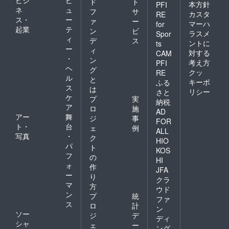
ビジ
ビ
ド
ト
本方針
PFI
ネ
ュ
フ
サ
カスタ
RE
ス・
ー
ァ
ー
マーハ
for
起業
テ
ン
ビ
ラスメ
Spor
ィ
デ
ス
ントに
ts
ー
ィ
対する
CAM
・
ン
考え方
PFI
ヘ
グ
クッ
RE
ル
と
キーポ
ふる
ス
は
リシー
さと
ケ
プ
実
納税
ア
ロ
施
AD
アー
舞
ジ
事
FOR
ト・
台
ェ
例
ALL
写真
・
ク
HIO
パ
ト
KOS
フ
の
HI
ォ
作
JFA
ー
り
クラ
マ
方
ウド
ン
プ
統
ファ
ス
ロ
計
ン
ソー
ジ
デ
ディ
シャ
ェ
ー
ング