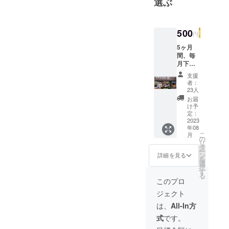
選ぶ
猫2匹。週4
日歩いて通
500
勤し、日曜
円
はテニスス
5ヶ月
ク－ルに。
間、毎
月下旬
憩いは、わ
に子ど
支援
か大将とeバ
も食堂
者：
ル等で楽し
の募金
23人
結果お
くお酒を呑
お届
弁当配
け予
む時です。
付の実
定：
績を
2023
年08
メール
こ
月
にてお
の
リ
知らせ
タ
ー
致しま
ン
詳細を見る
を
す。
選
択
す
る
このプロ
ジェクト
は、
All-In方
式
です。