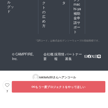
ル
ク
タ
mac
グッ
ト
hi-ya
ド
の
補助
広
金申
め
請サ
方
ポー
ト
「QRコード」は株式会社デンソーウェーブの登録商標です。
© CAMPFIRE,
会社概
採用情
パートナー
Inc.
要
報
募集
tokitafu30
さんへアンコール
もう一度プロジェクトをやってほしい
7