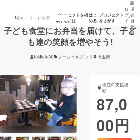
新
ロ
規
グ
会
プロジェクトを掲
はじ
プロジェクト
/
載するには
める
をさがす
イ
員
ン
登
子ども食堂にお弁当を届けて、子ど
録
も達の笑顔を増やそう!
人気のプロ
注目のリ
注目の新着プロ
募集終了が近いプ
もうすぐ公開
tokitafu30
ソーシャルグッド
埼玉県
ジェクト
ターン
ジェクト
ロジェクト
されます
アート・写真
音楽
現在の支援総
額
87,0
テクノロジー・ガジェット
ゲーム・サ
00
円
映像・映画
書籍・雑誌
ビジネス・起業
チャレンジ