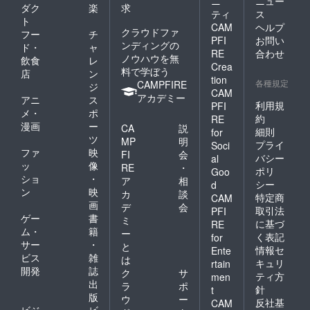
ニ
ニュー
ダク
楽
求
ティ
ス
ト
CAM
ヘルプ
クラウドファ
フー
チ
PFI
お問い
ンディングの
ド・
ャ
RE
合わせ
ノウハウを無
飲食
レ
Crea
料で学ぼう
店
ン
tion
各種規定
CAMPFIRE
ジ
CAM
アカデミー
アニ
ス
利用規
PFI
メ・
ポ
約
RE
漫画
ー
CA
説
細則
for
ツ
MP
明
プライ
Soci
ファ
映
FI
会
バシー
al
ッ
像
RE
・
ポリ
Goo
ショ
・
ア
相
シー
d
ン
映
カ
談
特定商
CAM
画
デ
会
取引法
PFI
ゲー
書
ミ
に基づ
RE
ム・
籍
ー
く表記
for
サー
・
と
情報セ
Ente
ビス
雑
は
キュリ
rtain
開発
誌
ク
サ
ティ方
men
出
ラ
ポ
針
t
版
ウ
ー
反社基
CAM