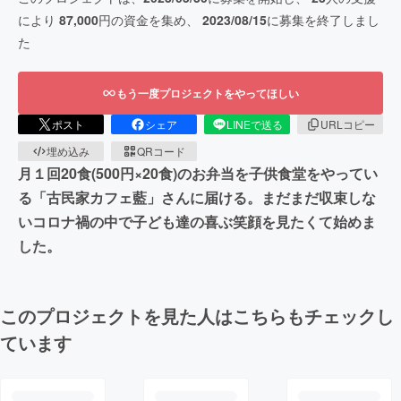
により
87,000
円の資金を集め、
2023/08/15
に募集を終了しまし
た
もう一度プロジェクトをやってほしい
ポスト
シェア
LINEで送る
URLコピー
埋め込み
QRコード
月１回20食(500円×20食)のお弁当を子供食堂をやってい
る「古民家カフェ藍」さんに届ける。まだまだ収束しな
いコロナ禍の中で子ども達の喜ぶ笑顔を見たくて始めま
した。
このプロジェクトを見た人はこちらもチェックし
ています