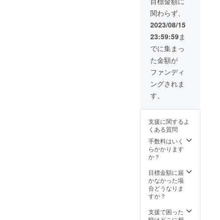
目標金額に
関わらず、
2023/08/15
23:59:59
ま
でに集まっ
た金額が
ファンディ
ングされま
す。
支援に関するよ
くある質問
手数料はいく
らかかります
か？
目標金額に届
かなかった場
合どうなりま
すか？
支援で困った
時はどこに相