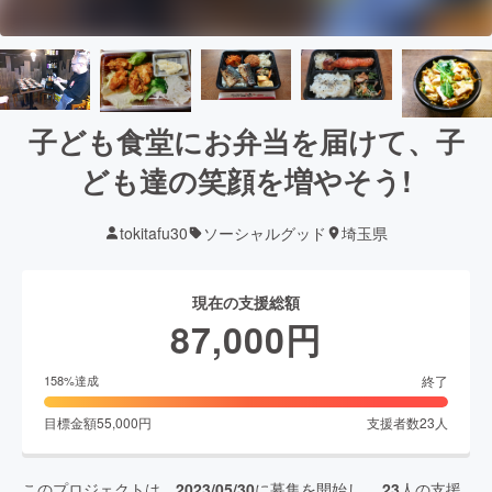
子ども食堂にお弁当を届けて、子
ども達の笑顔を増やそう!
tokitafu30
ソーシャルグッド
埼玉県
現在の支援総額
87,000
円
終了
158
%達成
目標金額
55,000
円
支援者数
23
人
このプロジェクトは、
2023/05/30
に募集を開始し、
23
人の支援