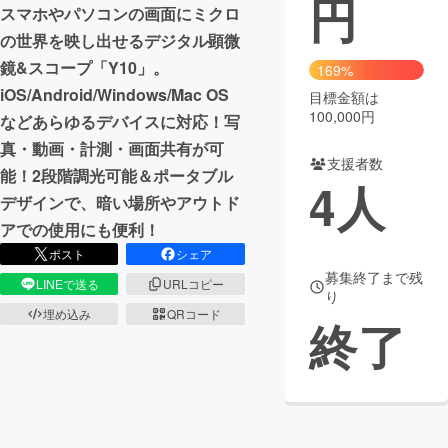
円
スマホやパソコンの画面にミクロ
まちづくり・地域活性化
の世界を映し出せるデジタル顕微
鏡&スコープ「Y10」。
169%
iOS/Android/Windows/Mac OS
目標金額は
CAMPFIRE for Social Good
CAMPFIRE Creation
100,000円
などあらゆるデバイスに対応！写
CAMPFIREふるさと納税
machi-ya
コミュニティ
真・動画・計測・画面共有が可
支援者数
能！2段階調光可能＆ポータブル
4
人
デザインで、暗い場所やアウトド
アでの使用にも便利！
ポスト
シェア
募集終了まで残
LINEで送る
URLコピー
り
埋め込み
QRコード
終了