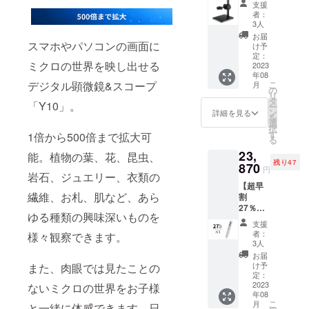
支援
届けするた
円（税
者：
込） ※
めの、日本
3人
送料無
お届
市場進出を
料（日
スマホやパソコンの画面に
け予
サポートし
本国内
定：
ミクロの世界を映し出せる
限定）
2023
ています。
年08
内容
デジタル顕微鏡&スコープ
こ
月
物： ス
の
リ
タンド
製品の販売
タ
「Y10」。
ー
×1 ※顕
ン
詳細を見る
だけでなく
を
微鏡
選
択
運営にまで
「Y10
す
1倍から500倍まで拡大可
る
」セッ
関わること
23,
トは別
能。植物の葉、花、昆虫、
で、日本の
残り47
途でご
870
円
岩石、ジュエリー、衣類の
皆様のニー
支援購
【超早
入いた
ズを十分に
繊維、お札、肌など、あら
割
だく必
満たす製品
27％】
要があ
ゆる種類の興味深いものを
ポータ
りま
をご提供し
支援
ブル顕
す。
者：
様々観察できます。
続けること
微鏡
3人
が弊社の目
「Y10
お届
」×1 定
け予
また、肉眼では見たことの
標となって
価：
定：
おります。
32,698
2023
ないミクロの世界をお子様
年08
円（税
こ
月
と一緒に体感できます。日
込） ※