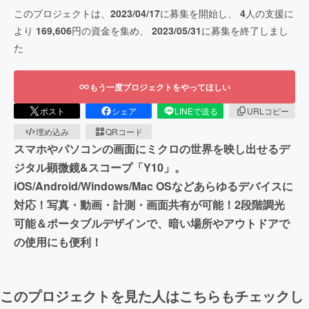
このプロジェクトは、
2023/04/17
に募集を開始し、
4
人の支援に
より
169,606
円の資金を集め、
2023/05/31
に募集を終了しまし
た
もう一度プロジェクトをやってほしい
ポスト
シェア
LINEで送る
URLコピー
埋め込み
QRコード
スマホやパソコンの画面にミクロの世界を映し出せるデ
ジタル顕微鏡&スコープ「Y10」。
iOS/Android/Windows/Mac OSなどあらゆるデバイスに
対応！写真・動画・計測・画面共有が可能！2段階調光
可能＆ポータブルデザインで、暗い場所やアウトドアで
の使用にも便利！
このプロジェクトを見た人はこちらもチェックし