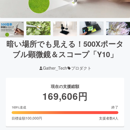
暗い場所でも見える！500Xポータ
ブル顕微鏡＆スコープ「Y10」
Gather_Tech
プロダクト
現在の支援総額
169,606
円
終了
169
%達成
目標金額
100,000
円
支援者数
4
人