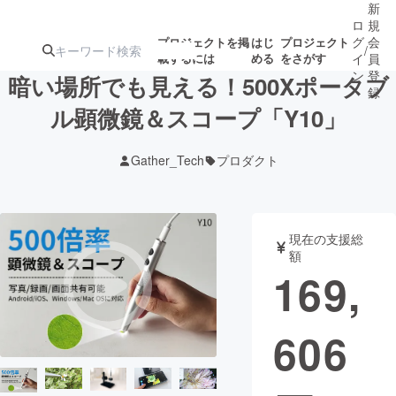
新
ロ
規
グ
会
プロジェクトを掲
はじ
プロジェクト
/
載するには
める
をさがす
イ
員
ン
登
暗い場所でも見える！500Xポータブ
録
ル顕微鏡＆スコープ「Y10」
人気のプロ
注目のリ
注目の新着プロ
募集終了が近いプ
もうすぐ公開
Gather_Tech
プロダクト
ジェクト
ターン
ジェクト
ロジェクト
されます
アート・写真
音楽
現在の支援総
額
169,
テクノロジー・ガジェット
ゲーム・サ
606
映像・映画
書籍・雑誌
ビジネス・起業
チャレンジ