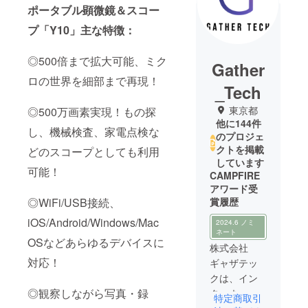
ポータブル顕微鏡＆スコー
プ「Y10」主な特徴：
◎500倍まで拡大可能、ミク
Gather
ロの世界を細部まで再現！
_Tech
東京都
◎500万画素実現！もの探
他に144件
し、機械検査、家電点検な
のプロジェ
クトを掲載
どのスコープとしても利用
しています
可能！
CAMPFIRE
アワード受
◎WiFi/USB接続、
賞履歴
iOS/Android/Windows/Mac
2024.6 ノミ
ネート
OSなどあらゆるデバイスに
株式会社
対応！
ギャザテッ
クは、イン
◎観察しながら写真・録
ターネット
特定商取引
を活用した