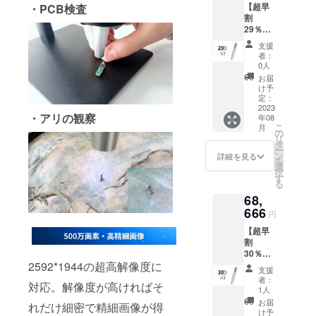
【超早
・PCB検査
アダプ
援購入
割
ター×1
いただ
29％】
データ
く必要
ポータ
ケーブ
があり
支援
ブル顕
ル1.5ｍ
ます。
者：
微鏡
×1 ルー
0人
「Y10
ラー×1
お届
」×2 定
CD×1
け予
価：
充電
定：
65,396
2023
ケーブ
・アリの観察
年08
円（税
ル
こ
月
込） ※
30cm×
の
リ
送料無
1 日本
タ
ー
料（日
語取扱
ン
詳細を見る
を
本国内
説明書
選
択
限定）
×1 ※ス
す
る
内容
タンド
68,
物：
は別途
「Y10
666
でご支
円
」本体
援購入
【超早
×2 WiFi
いただ
割
アダプ
く必要
30％】
ター×2
があり
2592*1944の超高解像度に
ポータ
データ
ます。
支援
ブル顕
ケーブ
者：
対応。解像度が高ければそ
微鏡
ル1.5ｍ
1人
「Y10
×2 ルー
お届
れだけ細密で精細画像が得
」×3 定
ラー×2
け予