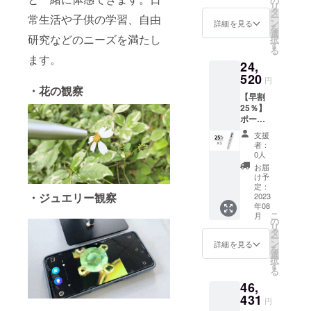
の
製品及び配
リ
送料無
タ
ー
常生活や子供の学習、自由
送に関する
料（日
ン
詳細を見る
を
本国内
選
お問い合わ
研究などのニーズを満たし
択
限定）
す
せ→Eメー
る
内容
ます。
24,
ル：
物：
「Y10
520
support@gat
円
」本体
・花の観察
her-tech.jp
【早割
×1 WiFi
25％】
アダプ
ポータ
ター×1
ブル顕
データ
支援
微鏡
ケーブ
者：
「Y10
ル1.5ｍ
0人
」×1 定
×1 ルー
お届
価：
ラー×1
け予
32,698
CD×1
定：
・ジュエリー観察
円（税
2023
充電
年08
込） ※
ケーブ
こ
月
送料無
ル
の
リ
料（日
30cm×
タ
ー
本国内
1 日本
ン
詳細を見る
を
限定）
語取扱
選
択
内容
説明書
す
る
物：
×1 ※ス
46,
「Y10
タンド
」本体
431
は別途
円
×1 WiFi
でご支