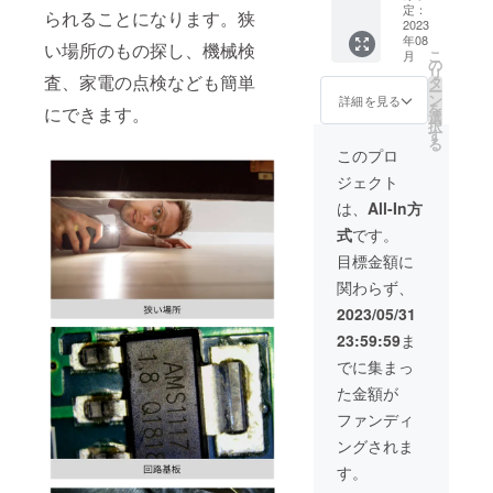
価：
CD×2
定：
られることになります。狭
98,094
2023
充電
年08
円（税
ケーブ
い場所のもの探し、機械検
こ
月
込） ※
ル
の
リ
送料無
査、家電の点検なども簡単
30cm×
タ
ー
料（日
2 日本
ン
詳細を見る
を
にできます。
本国内
語取扱
選
択
限定）
説明書
す
る
内容
×2 ※ス
このプロ
物：
タンド
ジェクト
「Y10
は別途
」本体
でご支
は、
All-In方
×3 WiFi
援購入
式
です。
アダプ
いただ
ター×3
く必要
目標金額に
データ
があり
関わらず、
ケーブ
ます。
ル×3
2023/05/31
ルー
23:59:59
ま
ラー×3
CD×3
でに集まっ
充電
た金額が
ケーブ
ル×3 日
ファンディ
本語取
ングされま
扱説明
書×3 ※
す。
スタン