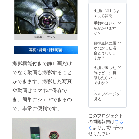
ドは別
途でご
支援に関するよ
支援購
くある質問
入いた
だく必
手数料はいく
要があ
らかかります
りま
か？
す。
目標金額に届
かなかった場
合どうなりま
すか？
撮影機能付きで静止画だけ
支援で困った
でなく動画も撮影すること
時はどこに相
談したらいい
ができます。撮影した写真
ですか？
や動画はスマホに保存で
ヘルプページを
き、簡単にシェアできるの
見る
で、非常に便利です。
このプロジェクト
の問題報告は
こち
ら
よりお問い合わ
せください