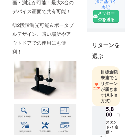
法に基づく
画・測定が可能！最大3台の
スマートな
表記
デバイス画面で共有可能！
メッセー
次世代ライ
ジを送る
フスタイル
◎2段階調光可能＆ポータブ
を提案する
ルデザイン、暗い場所やア
企業とし
て、皆様に
ウトドアでの使用にも便
リターンを
斬新でユ
利！
ニークな商
選ぶ
品をお届け
します。
目標金額
未達でも
そのため弊
リターン
社は数多く
が届きま
の海外メー
す
(All-in
方式)
カーと代理
店契約を結
5,8
00
び、価値あ
円
る商品を価
スタン
ド×1 定
値ある価格
価：
で皆様にお
5,800