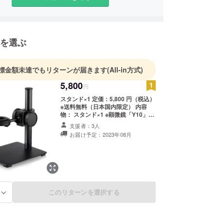
出をサポートしています。
売だけでなく運営にまで関わることで、日本の皆様
を選ぶ
を十分に満たす製品をご提供し続けることが弊社の
っております。
標金額未達でもリターンが届きます
(All-in方式)
配送に関するお問い合わせ→Eメール：
5,800
ther-tech.jp
円
スタンド×1 定価：5,800 円（税込）
※送料無料（日本国内限定） 内容
物： スタンド×1 ※顕微鏡「Y10」
セットは別途でご支援購入いただく
支援者：3人
必要があります。
お届け予定：2023年08月
このリターンを選択する
る