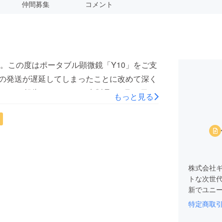
仲間募集
コメント
。この度はポータブル顕微鏡「Y10」をご支
」の発送が遅延してしまったことに改めて深く
いてご報告いたします。本製品は8月20日で
もっと見る
8月22日~8月23日まで順次発送いたします
通りのスケジュールにてお届けいたしま
-----------工場出荷時期：8月23日日本に到着：8月29日~8月31
お届け完了予定（※天候の影響や各交通機関の
られますのご了承の程お願い致します。）配
株式会社
-------------------9月6日を過ぎても届かない場合や商品
トな次世
大変お手数をかけいたしますが、弊社へご連
新でユニ
は本プロジェクトに最後までお付合い頂き、
特定商取
そのため
にありがとうございました！引き続きよろし
価値ある