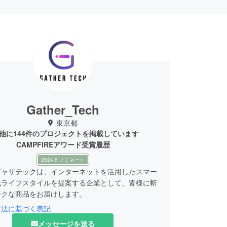
Gather_Tech
東京都
他に144件のプロジェクトを掲載しています
CAMPFIREアワード受賞履歴
2024.6 ノミネート
ギャザテックは、インターネットを活用したスマー
代ライフスタイルを提案する企業として、皆様に斬
ークな商品をお届けします。
引法に基づく表記
弊社は数多くの海外メーカーと代理店契約を結び、
メッセージを送る
商品を価値ある価格で皆様にお届けするための、日