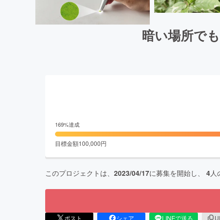
暗い場所でも
169
%達成
目標金額
100,000
円
このプロジェクトは、
2023/04/17
に募集を開始し、
4
人
ポスト
シェア
LINEで送る
U