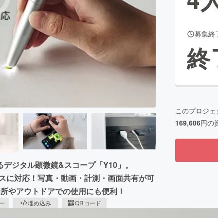
募集終
CAMPFIRE for Social Good
CAMPFIRE Creation
終
CAMPFIREふるさと納税
machi-ya
コミュニティ
このプロジェ
169,606
円の
デジタル顕微鏡&スコープ「Y10」。
らゆるデバイスに対応！写真・動画・計測・画面共有が可
場所やアウトドアでの使用にも便利！
ピー
埋め込み
QRコード