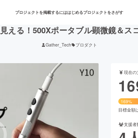
プロジェクトを掲載するには
はじめる
プロジェクトをさがす
見える！500Xポータブル顕微鏡＆スコ
Gather_Tech
プロダクト
注目のリターン
注目の新着プロジェクト
募集終了が近いプロジェクト
も
現在の
音楽
舞台・パフォーマンス
16
ゲーム・サービス開発
フード・飲食店
169%
書籍・雑誌出版
アニメ・漫画
目標金額は1
支援者
チャレンジ
ビューティー・ヘルスケ
4