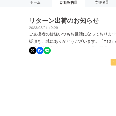
ホーム
支援者
活動報告
4
1
リターン出荷のお知らせ
2023/08/21 12:29
ご支援者の皆様いつもお世話になっております
援頂き、誠にありがとうございます。「Y10
お詫び申し上げます。リターン商品の配送につ
全てのリターン生産、点検が完了いたしました。
のでご報告させて頂きます。現時点では、下記
1
す。--------------------------------------
日配送時期：8月30日~9月6日最遅9月6日に
乱れにより、お届けが遅れてしまう場合も考え
達業者：佐川急便------------------------------
の使い方等に関するご質問がございましたら、
絡いただきますと幸いです。改めまして皆様に
大変感謝申し上げます。皆様の温かい応援、誠