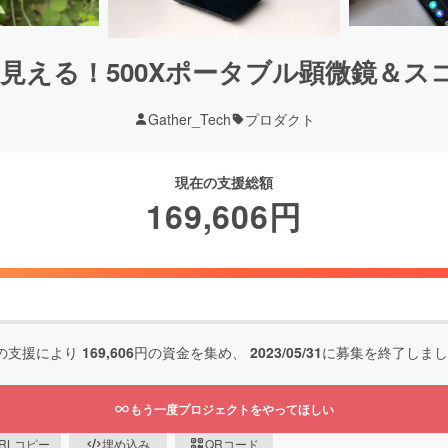
見える！500Xポータブル顕微鏡＆スコ
Gather_Tech
プロダクト
現在の支援総額
169,606
円
の支援により
169,606
円の資金を集め、
2023/05/31
に募集を終了しまし
もう一度プロジェクトをやってほしい
RLコピー
埋め込み
QRコード