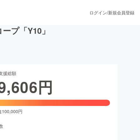
ログイン
/
新規会員登録
ープ「Y10」
うすぐ公開されます
支援総額
プロダクト
9,606
円
ファッション
スポーツ
00,000円
数
ア
ソーシャルグッド
人