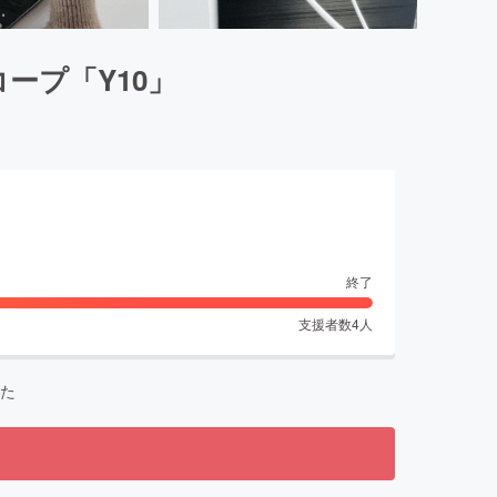
ープ「Y10」
終了
支援者数
4
人
た