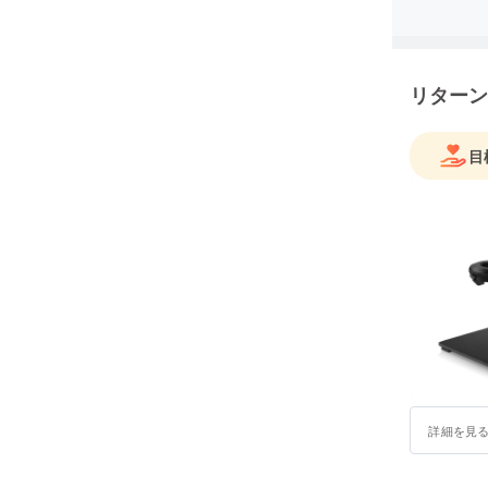
本市場進
製品の販
リターン
のニーズ
目標とな
目
製品及び
support@ga
詳細を見