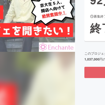
募集終
CAMPFIRE for Social Good
CAMPFIRE Creation
終
CAMPFIREふるさと納税
machi-ya
コミュニティ
このプロジェ
1,037,000
円