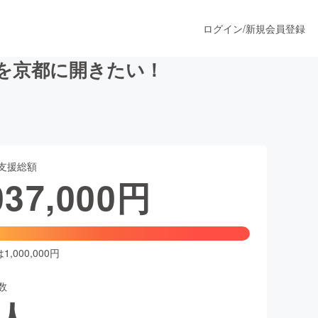
ログイン
/
新規会員登録
を京都に開きたい！
うすぐ公開されます
支援総額
プロダクト
037,000
円
ファッション
スポーツ
,000,000円
数
ア
ソーシャルグッド
人