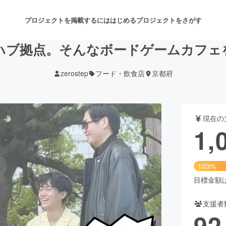
プロジェクトを掲載するには
はじめる
プロジェクトをさがす
ハブ拠点。そんなボードゲームカフェ
zerostep
フード・飲食店
京都府
注目のリターン
注目の新着プロジェクト
募集終了が近いプロジェクト
も
現在の
音楽
舞台・パフォーマンス
1,
ゲーム・サービス開発
フード・飲食店
103%
書籍・雑誌出版
アニメ・漫画
目標金額は1
支援者
チャレンジ
ビューティー・ヘルスケ
92