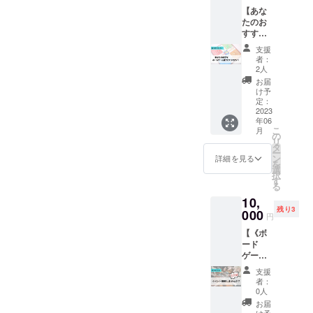
夫で
す。 本
より延
有効期
【あな
す！ 店
券は初
期する
限は
たのお
舗名、
回来店
可能性
2024年
すすめ
グルー
時にお
がござ
6月30日
ボード
プ名等
渡しし
いま
となり
支援
ゲーム
の掲示
ます。
す。
者：
ます。
を置か
希望の
（受け
2人
（万が
せてく
お名前
取る当
一延期
お届
ださ
を教え
日より
け予
せざる
い！】
て下さ
定：
ご利用
を得な
◆内容
2023
い！ 掲
いただ
い場合
年06
あなた
示した
けま
は、ご
こ
月
の置き
後は写
の
す。）
登録い
リ
たい
真でご
タ
◆注意
ただい
ー
ボード
報告さ
ン
★本券
詳細を見る
たメー
を
ゲーム
せてい
選
の有効
ルアド
択
を店内
ただき
す
期限は
レスに
る
に置き
ます！
2024年
詳細を
10,
ます！
支援し
6月30日
お送り
残り3
お名前
000
てくだ
となり
いたし
円
シール
さった
ます。
ますの
【《ボ
を貼ら
方々の
で、ご
ード
せてい
お名前
連絡の
ゲーム
ただく
は店内
つきや
イベン
ので、
に飾ら
すい
支援
ト限
ご来店
れ、多
者：
メール
定》イ
時に優
くの
0人
アドレ
ベント
先的に
人々の
お届
スのご
開催
遊べま
け予