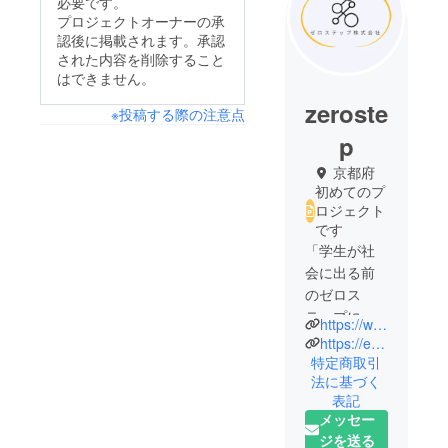
必要です。
プロジェクトオーナーの承
認後に掲載されます。承認
された内容を削除すること
はできません。
zeroste
※投稿する際の注意点
p
京都府
初めてのプ
ロジェクト
です
「学生が社
会に出る前
のゼロス
テップにな
https://www.instagram.com/kyodaibodoge/
るように」
https://enchantecafe.com/
をモットー
特定商取引
法に基づく
に株式会社
表記
zerostepを設
メッセー
立。
ジを送る