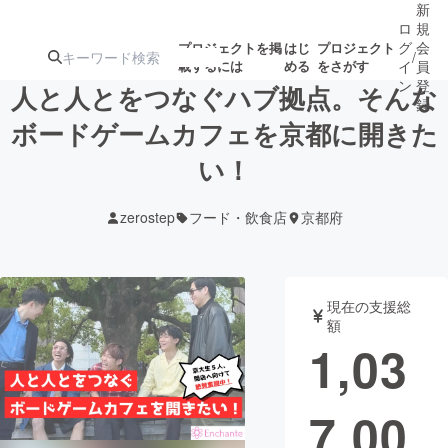
新
ロ
規
グ
会
プロジェクトを掲
はじ
プロジェクト
/
載するには
める
をさがす
イ
員
ン
登
人と人とをつなぐハブ拠点。そんな
録
ボードゲームカフェを京都に開きた
い！
人気のプロ
注目のリ
注目の新着プロ
募集終了が近いプ
もうすぐ公開
ジェクト
ターン
ジェクト
ロジェクト
されます
zerostep
フード・飲食店
京都府
アート・写真
音楽
現在の支援総
テクノロジー・ガジェット
ゲーム・サ
額
1,03
映像・映画
書籍・雑誌
7,00
ビジネス・起業
チャレンジ