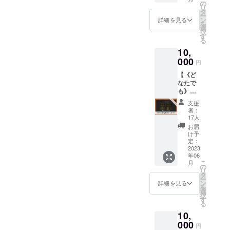
でご来
も配布
の
合上、
リ
店され
いたし
タ
Enchan
ー
た際、
ます！
ン
teが企
詳細を見る
を
無料で
◆詳細
選
画する
択
３時間
プレ
す
ボード
る
まで遊
オープ
ゲーム
10,
べま
ンは13
イベン
す！ 当
000
時から
トには
円
日はド
16時の
人数制
【《ど
リンク
３時間
限を設
なたで
も無料
開催
けさせ
も》店
で何杯
し、
ていた
内にお
でもお
ボード
だいて
支援
名前掲
飲みい
ゲーム
おりま
者：
示しま
ただけ
大会を
17人
す。満
す!】 ◆
ます！
行う予
員に
お届
内容 お
◆詳細
定で
け予
なった
店の壁
平日・
定：
す。 ◆
場合ご
にお名
2023
休日ど
注意 ★
参加い
年06
前を掲
ちらで
現在6月
ただけ
こ
月
示させ
もご使
の
17日開
ないこ
リ
ていた
用可能
タ
催を予
とがあ
ー
だきま
です。
ン
定して
詳細を見る
ります
を
す！ ◆
本券は
選
おりま
ことを
択
詳細 実
１度の
す
すが、
ご了承
る
名では
みご使
やむを
くださ
10,
なくて
用にな
得ない
い。 ★
も大丈
000
れま
事情に
本券の
円