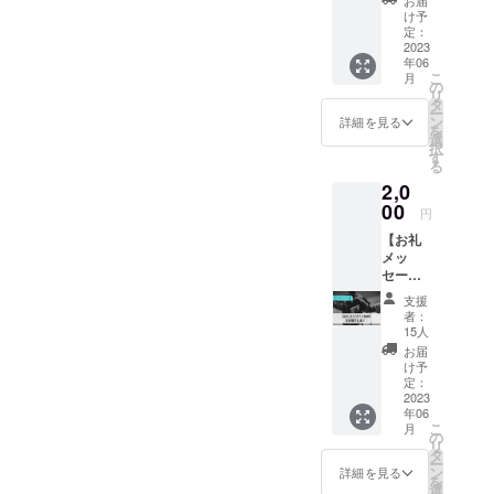
内容 １
け予
年間ソ
定：
フトド
2023
年06
リンク
こ
月
を無料
の
リ
で何杯
タ
ー
でも飲
ン
詳細を見る
を
めま
選
択
す！ ◆
す
る
詳細
2,0
【１年
間ドリ
00
円
ンク無
【お礼
料券】
メッ
は初め
セージ
てご来
動画】
店され
支援
をお届
た際に
者：
けしま
お渡し
15人
す！ ◆
いたし
お届
内容 運
ます。
け予
営メン
オープ
定：
バー全
2023
ンより
年06
員が本
１年間
こ
月
気であ
お使い
の
リ
なたに
いただ
タ
ー
感謝の
けま
ン
詳細を見る
を
気持ち
す。 ◆
選