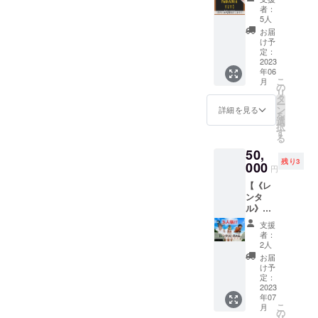
のネー
欄にご
す！ ド
★詳細
者：
たしま
ムプ
記入を
リンク
5人
はメー
す。
レート
お願い
も飲み
ルにて
お届
（１万
を掲載
しま
放題で
け予
調整し
円を超
しま
す。
定：
す！ イ
ますの
える
す！】
2023
（特に
ベント
で、
ボード
年06
◆内容
希望が
の詳細
メール
ゲーム
こ
月
✓通常
ござい
の
は ・イ
アドレ
はお断
リ
サイズ
ません
タ
ンスタ
スのご
りする
ー
の約2倍
でした
ン
グラム
詳細を見る
登録を
場合が
を
のネー
ら備考
選
（@kyo
お願い
ござい
択
ムプ
欄に特
す
daibodo
いたし
ま
る
レート
になし
ge） ・
ます。
す。）
50,
を店内
とご記
ウェブ
★ご支
残り3
に掲載
000
入くだ
サイト
円
援いた
いたし
さ
（ench
だいた
【《レ
ます！
い。）
antecaf
方が来
ンタ
◆詳細
犬の散
e.com
店され
ル》京
・企業
歩、話
） ・ツ
ていな
大生３
様や
し相
イッ
支援
い場合
人】 ◆
サーク
手、セ
ター
者：
は、他
内容 ご
ルのメ
ミナー
2人
（@kyo
のお客
希望の
ンバー
なんで
daibodo
お届
様も遊
条件に
を募集
もしま
け予
ge） に
ぶこと
近い京
してい
定：
す！
て随時
ができ
大生３
2023
る方に
（ご希
発信い
ること
年07
人を一
オスス
望のメ
たしま
をご了
こ
月
日貸し
メで
の
ンバー
す。 ◆
承くだ