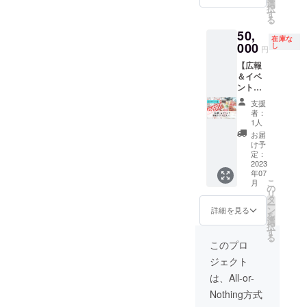
無料で
ていた
日から
の就活
選
りの交
とお食
択
３時間
だきま
１年
イベン
す
通費、
事を共
る
まで遊
すの
間） ・
トを行
早朝や
にする
50,
べま
で、連
SNS発
えま
深夜の
場合は
在庫な
す！ 当
000
絡のつ
信回
す。 ま
し
場合は
円
飲食費
日はド
きやす
数：５
た、セ
宿泊費
を別途
【広報
リンク
いメー
回まで
ミナー
を別途
頂戴し
＆イベ
も無料
ルアド
（１年
の会場
頂戴し
ます。
ント開
で何杯
レスの
以内に
として
ます。
★都合
催させ
でもお
ご登録
ご使用
の利用
（宿
支援
により
て下さ
飲みい
をお願
くださ
も可能
泊費は
者：
直近の
い！】
ただけ
いしま
い） ◆
です。
1人
最大で
日程で
◆内容
ます！
す。 ◆
注意 ★
最大で
前後１
お届
はご要
希望の
◆詳細
注意 ★
インス
６時間
け予
泊まで
望に沿
ボード
平日・
定：
ご相談
タの
までイ
請求さ
えない
ゲーム
2023
休日ど
の結果
@kyod
ベント
せてい
場合が
年07
を用い
ちらで
出た損
aibodog
会場と
ただき
ござい
こ
月
てイベ
もご使
の
失等に
eとは別
して使
ます）
ます。
リ
ントを
用可能
タ
つきま
の企業
用でき
★移動
ご理
ー
開催さ
です。
ン
しては
発信用
ます。
詳細を見る
時間が
解の程
を
せてい
本券は
選
責任を
のイン
◆注意
片道４
をよろ
択
ただき
１度の
す
負いか
スタア
★2024
時間以
しくお
る
ます。
みご使
ねます
カウン
年6月30
このプロ
上かか
願いし
希望の
用にな
ので、
トにて
日まで
る場合
ます。
ジェクト
ボード
れま
ご了承
発信さ
にご使
は場所
★公序
ゲーム
す。 本
くださ
せてい
用くだ
は、All-or-
の変更
良俗に
を用い
券は初
い。
ただき
さい。
をお願
反する
Nothing方式
たリー
回来店
ます。
★イベ
いする
内容、
ル動画