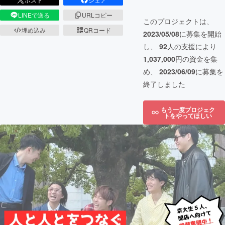
LINEで送る
URLコピー
このプロジェクトは、
埋め込み
QRコード
2023/05/08
に募集を開始
し、
92
人の支援により
1,037,000
円の資金を集
め、
2023/06/09
に募集を
終了しました
もう一度プロジェク
トをやってほしい