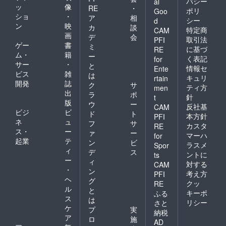
バシー
al
ッ
像
RE
・
ポリ
Goo
ショ
・
ア
相
シー
d
ン
映
カ
談
特定商
CAM
画
デ
会
取引法
PFI
ゲー
書
ミ
に基づ
RE
ム・
籍
ー
く表記
for
サー
・
と
情報セ
Ente
ビス
雑
は
キュリ
rtain
開発
誌
ク
サ
ティ方
men
出
ラ
ポ
針
t
版
ウ
ー
反社基
CAM
ビジ
ビ
ド
ト
本方針
PFI
ネ
ュ
フ
サ
カスタ
RE
ス・
ー
ァ
ー
マーハ
for
起業
テ
ン
ビ
ラスメ
Spor
ィ
デ
ス
ントに
ts
ー
ィ
対する
CAM
・
ン
考え方
PFI
ヘ
グ
クッ
RE
ル
と
キーポ
ふる
ス
は
リシー
さと
ケ
プ
実
納税
ア
ロ
施
AD