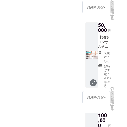
リ
出しま
す！ ・
タ
の都合
注意 ★
さい。
ー
す！ ◆
ネーム
ン
がつか
詳細を見る
建物の
★ご支
を
詳細 条
プレー
選
ない場
収容人
援いた
択
件の
ト通常
す
合は他
数の都
だいた
る
例：理
サイズ
のメン
合上、
資金で
50,
系、経
より目
バーが
Enchan
購入し
済学が
000
立つ形
お伺い
teが企
円
たボー
好き、
で掲載
させて
画する
ドゲー
【SNS
サッ
させて
いただ
ボード
ムは店
コンサ
カーが
いただ
く可能
ゲーム
内で管
ルさせ
好き、
きま
性があ
イベン
理しま
てくだ
就活
す！
ります
トには
支援
すの
さ
生、明
支援し
ので、
者：
人数制
で、店
い！】
るい、
てくだ
1人
ご理解
限を設
の所有
◆内容
など も
さった
の程よ
お届
けさせ
物とな
✓SNS
し誰に
方々の
け予
ろしく
ていた
ること
を使用
来て欲
定：
お名前
お願い
だいて
をご了
して効
2023
しいな
は店内
いたし
おりま
承くだ
年07
率よく
どの希
に飾ら
ま
す。満
こ
さい。
月
集客す
望があ
の
れ、多
す。）
員に
リ
ご理解
るため
りまし
タ
くの
◆注意
なった
ー
のほど
のコン
たら備
ン
人々の
詳細を見る
★日程
場合ご
を
よろし
サルを
考欄に
選
目に留
調整な
参加い
択
くお願
させて
ご記入
す
まりま
どの詳
ただけ
る
いしま
いただ
をお願
す！ ・
細は６
ないこ
す。
100
きま
いしま
ウェブ
月半ば
とがあ
す！ ✓
,00
す。
サイト
ごろに
ります
ご希望
（特に
0
にもお
登録い
ことを
円