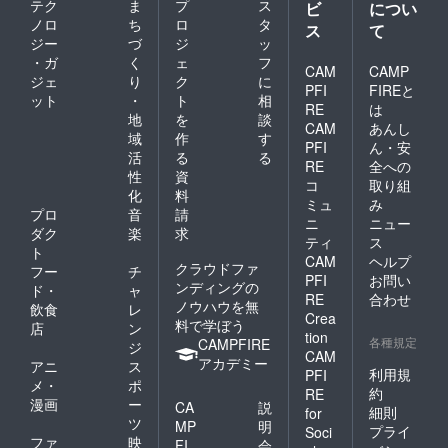
テク
ま
プ
ス
ビ
につい
ノロ
ち
ロ
タ
ス
て
ジー
づ
ジ
ッ
・ガ
く
ェ
フ
CAM
CAMP
ジェ
り
ク
に
PFI
FIREと
ット
・
ト
相
RE
は
地
を
談
CAM
あんし
域
作
す
PFI
ん・安
活
る
る
RE
全への
性
資
コ
取り組
化
料
ミュ
み
プロ
音
請
ニ
ニュー
ダク
楽
求
ティ
ス
ト
CAM
ヘルプ
クラウドファ
フー
チ
PFI
お問い
ンディングの
ド・
ャ
RE
合わせ
ノウハウを無
飲食
レ
Crea
料で学ぼう
店
ン
tion
各種規定
CAMPFIRE
ジ
CAM
アカデミー
アニ
ス
利用規
PFI
メ・
ポ
約
RE
漫画
ー
CA
説
細則
for
ツ
MP
明
プライ
Soci
ファ
映
FI
会