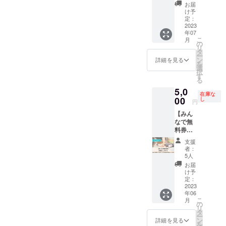
www.in
am,
トを一
整など
い。
宿泊費
お届
stagra
Twitter)
回開催
の詳細
け予
を別途
m.com/
にて発
してい
は６月
定：
頂戴し
kyodaib
信しま
ただけ
2023
半ばご
ます。
年07
odoge/
す。 ・
ます】
ろに登
（宿
こ
月
◆詳細
店内に
◆内容
録いた
の
泊費は
リ
・６０
御社の
企業・
だいた
タ
最大で
ー
分×１２
チラシ
社会人
メール
ン
詳細を見る
前後１
を
回ご相
を設置
の方が
アドレ
選
泊まで
択
談して
させて
好きな
ス宛に
す
請求さ
る
いただ
いただ
イベン
こちら
せてい
5,0
けま
きま
トを当
側から
ただき
在庫な
す。 ・
す。 ・
店で開
00
ご連絡
し
ます）
円
Zoomに
ウェブ
催して
いたし
★移動
【みん
よるオ
サイト
いただ
ますの
時間が
なで無
ンライ
に御社
けま
で、連
片道４
料券！
ン形式
のお名
す。 京
絡のつ
時間以
《ドリ
で行う
前や採
大生の
きやす
上かか
支援
ンクも
予定で
用情報
集客や
いメー
者：
る場合
無
す。 ・
のリン
企画運
ルアド
5人
は場所
料》】
受講日
クを掲
営のご
レスの
お届
の変更
◆内容
程はプ
載しま
相談も
ご登録
け予
をお願
４人以
ロジェ
す。 ・
承りま
定：
をお願
いする
下のグ
2023
クト終
掲載期
す。 ◆
いしま
場合が
年06
ループ
了後
間：１
詳細 当
す。 ★
ござい
こ
月
でご来
メール
年間
店で企
の
京都駅
ます。
リ
店され
にて調
（2023
業説明
タ
からの
★支援
ー
た際、
整させ
年7月1
会など
ン
行き帰
詳細を見る
者の方
を