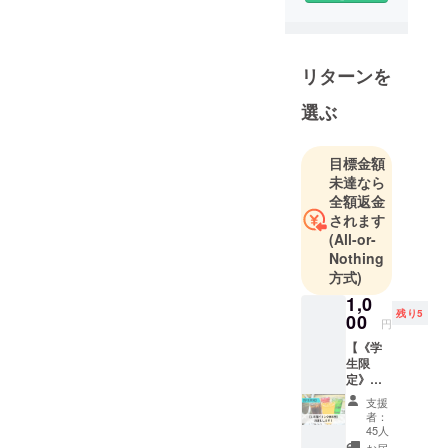
個性豊かな
学生をつな
げたいとい
リターンを
う想いか
選ぶ
ら、
ボードゲー
ムカフェ開
目標金額
店に挑戦し
未達なら
ます！
全額返金
されます
(All-or-
Nothing
方式)
1,0
残り5
00
円
【《学
生限
定》１
年間ド
支援
リンク
者：
無料
45人
券】 ◆
お届