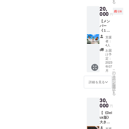
る
イベン
含みま
時には
20,
トに１
せ
優先的
残り6
年間無
000
ん。）
に遊べ
円
料で参
ご利用
るよう
【メン
加いた
いただ
にしま
バー
だけま
ける時
す！
《１日
す！ ド
間は ・
（来店
レンタ
リンク
平日：
する際
支援
ル》】
も無料
13～22
には事
者：
◆内容
でお飲
時の間
4人
前にご
Enchan
みいた
で５時
連絡い
お届
teのメ
だけま
間 ・休
け予
ただけ
ンバー
す！ ◆
定：
日17～
れば、
１人を
2023
詳細
22時ま
スタッ
年07
１日貸
ボード
で とな
フが
こ
月
し出し
ゲーム
の
りま
キープ
リ
ます！
カフェ
タ
す。ご
してお
ー
◆詳細
Enchan
ン
注意く
詳細を見る
きま
を
もしも
teが企
選
ださ
す！）
択
どのメ
画する
す
い。 ◆
◆注意
る
ンバー
ボード
注意 ★
★ボー
30,
に来て
ゲーム
本券の
ドゲー
欲しい
000
イベン
有効期
ムは１
円
などの
トに１
限は
万円以
【《Del
希望が
年間無
2024年
内で買
ux版》
ござい
料で参
6月30日
えるも
大きい
ました
加いた
となり
のでお
サイズ
ら備考
だけま
ます。
願いい
支援