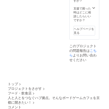
すか？
願いし
程であ
日～
ます。
ればご
2023年
支援で困った
★詳細
要望に
12月31
時はどこに相
につき
沿えな
日まで
談したらいい
まして
い場合
の６ヶ
ですか？
は
がござ
月行い
zeroste
いま
ます。
p.kyoto
す。
ヘルプページを
@gmail
ご理解
見る
.com へ
の程を
お問い
よろし
合わせ
くお願
このプロジェクト
くださ
いしま
の問題報告は
こち
い。
す。 ★
ら
よりお問い合わ
公序良
せください
俗に反
する内
容、法
令に違
反する
内容な
どはお
トップ
>
受けで
プロジェクトをさがす
>
きませ
フード・飲食店
>
んの
人と人とをつなぐハブ拠点。そんなボードゲームカフェを京
で、ご
都に開きたい！
>
了承の
ほどお
コメント