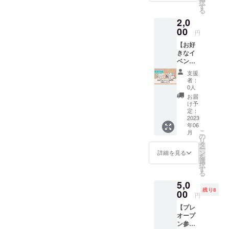
択
を込め
注意 ★
す
る
た動画
ドリン
2,0
をお届
ク無料
けしま
00
券の対
円
す！ ◆
象はソ
【お好
詳細 ご
フトド
きなイ
支援し
リンク
ベント
てくだ
のみと
参加
さった
なって
支援
券】を
方一人
おりま
者：
お届け
一人へ
す。 ★
0人
しま
運営メ
ご来店
お届
す！ ◆
ンバー
時に学
け予
内容
全員か
定：
生証の
Enchan
2023
らお礼
ご提示
年06
teが企
の動画
をお願
こ
月
画する
をお送
の
いしま
リ
ボード
りしま
タ
す。 ★
ー
ゲーム
す！ ◆
ン
学生限
詳細を見る
を
イベン
注意 ★
選
定のリ
択
トに１
クラウ
す
ターン
る
回無料
ドファ
となっ
5,0
で参加
ンディ
ており
残り8
いただ
00
ング終
ますの
円
けま
了後、
でご了
【プレ
す！ ド
動画を
承くだ
オープ
リンク
ご登録
さい。
ン参加
も無料
いただ