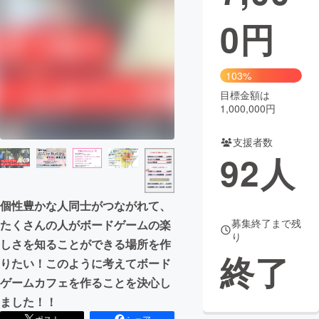
0
円
まちづくり・地域活性化
CAMPFIRE for Social Good
CAMPFIRE Creation
103%
CAMPFIREふるさと納税
machi-ya
コミュニティ
目標金額は
1,000,000円
支援者数
92
人
個性豊かな人同士がつながれて、
募集終了まで残
たくさんの人がボードゲームの楽
り
しさを知ることができる場所を作
終了
りたい！このように考えてボード
ゲームカフェを作ることを決心し
ました！！
ポスト
シェア