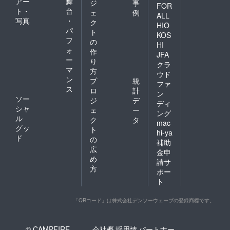
アー
舞
ジ
事
FOR
ト・
台
ェ
例
ALL
写真
・
ク
HIO
パ
ト
KOS
フ
の
HI
ォ
作
JFA
ー
り
クラ
マ
方
ウド
ン
プ
統
ファ
ス
ロ
計
ン
ソー
ジ
デ
ディ
シャ
ェ
ー
ング
ル
ク
タ
mac
グッ
ト
hi-ya
ド
の
補助
広
金申
め
請サ
方
ポー
ト
「QRコード」は株式会社デンソーウェーブの登録商標です。
© CAMPFIRE,
会社概
採用情
パートナー