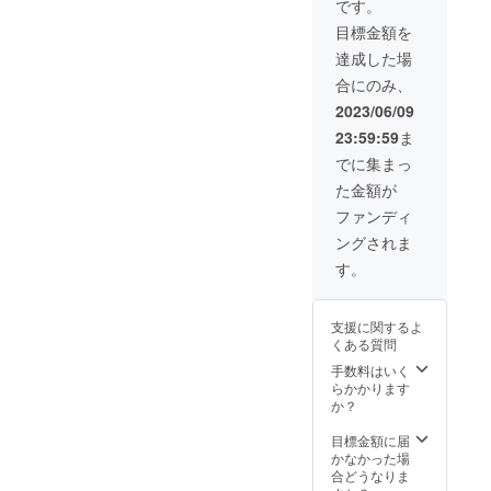
時にお
★企業
ントに
です。
場合が
法令に
を撮影
渡しし
発信用
必要な
ござい
違反す
目標金額を
＆投稿
ます。
のイン
機材や
ます。
る内容
させて
（受け
スタア
飲食に
達成した場
★支援
などは
いただ
取る当
カウン
ついて
者の方
お受け
合にのみ、
きま
日より
トは７
は 用
とお食
できま
す。 ◆
ご利用
月に公
意して
2023/06/09
事を共
せんの
詳細 イ
いただ
開いた
いただ
にする
で、ご
23:59:59
ま
ベン
けま
しま
くか別
場合は
了承の
ト、広
す。）
す。 ★
途ご請
でに集まっ
飲食費
ほどお
報は
◆注意
企業の
求させ
を別途
願いし
た金額が
１ヶ月
★本券
事業内
ていた
頂戴し
ます。
に合計
の有効
容に
だきま
ファンディ
ます。
３回さ
期限は
よって
す。 ★
★ボー
ングされま
せてい
2024年
はこち
公序良
ドゲー
ただき
6月30日
らの都
俗に反
す。
ム大会
ます。
となり
合でお
する内
の主催
イベン
ます。
断りさ
容、法
には場
ト開催
せてい
令に違
所代が
支援に関するよ
時には
ただく
反する
別途か
くある質問
参加人
場合が
内容な
かりま
数を共
手数料はいく
ござい
どはお
すので
有させ
らかかります
ます。
受けで
ご了承
ていた
か？
きませ
くださ
だきま
んの
い。 ★
す。 ◆
目標金額に届
で、ご
都合に
注意
かなかった場
了承の
より直
★2023
合どうなりま
ほどお
近の日
年7月1