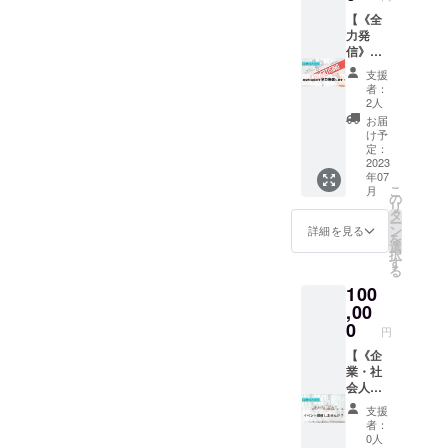
であれ
希望が
名前を
ただい
ご了承
ば学生
【《全
ござい
掲載さ
たメー
くださ
目線か
力発
ません
せてい
ルアド
い。 ★
ら効率
信》あ
でした
ただき
レス宛
本券の
よく学
なたの
ら備考
ます！
にこち
有効期
支援
生を集
会社の
欄に特
◆注意
ら側か
者：
限は
客する
魅力を
になし
★備考
2人
らご連
2024年
ための
京大生
とご記
欄へ掲
絡いた
お届
6月30日
経営相
に全力
入くだ
載した
け予
します
となり
談にも
で宣伝
さ
定：
いお名
ので、
ます。
乗らせ
しま
2023
い。）
前（店
連絡の
年07
ていた
す！】
犬の散
舗名、
つきや
こ
月
だきま
◆内容
歩、話
の
グルー
すい
リ
す！ ご
✓京大
し相
タ
プ名で
メール
ー
参考ま
生を採
手、セ
ン
も可）
詳細を見る
アドレ
を
でに私
用した
ミナー
選
をご記
スのご
択
たちで
い企業
なんで
す
入くだ
登録を
る
運営し
の魅力
もしま
さい。
お願い
100
ている
を全力
す！ 出
★お店
しま
インス
で発信
,00
張して
側から
す。 ★
タグラ
しま
ボード
0
集客等
京都駅
円
ムアカ
す！ ◆
ゲーム
を行う
からの
ウント
詳細 ・
【《企
大会の
ことは
行き帰
を記載
企業説
業・社
主催も
ありま
りの交
してお
明会の
会人様
承りま
せんの
通費、
きま
日程を
用》お
す！ ◆
で、ご
早朝や
支援
す。
SNS
好きな
注意 ★
了承く
深夜の
者：
https://
(Instagr
イベン
日程調
ださ
0人
場合は