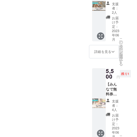
券】 ◆
でお飲
いた
支援
内容 6
みいた
メール
者：
月17日
だけま
アドレ
2人
土曜日
す！ ◆
ス宛に
お届
に予定
詳細
お送り
け予
してい
ボード
定：
します
るプレ
2023
ゲーム
ので、
年06
オープ
カフェ
メール
こ
月
ンの参
Enchan
の
アドレ
リ
加券を
teが企
タ
スのご
ー
お渡し
画する
ン
登録を
詳細を見る
を
しま
ボード
選
お願い
択
す！ プ
ゲーム
す
いたし
る
レオー
イベン
ます。
5,5
プンに
トに１
残り1
ご参加
00
回無料
円
いただ
で参加
【みん
いた方
いただ
なで無
には開
けま
料券！
店から
す！ ド
《ドリ
３ヶ月
リンク
支援
ンクも
間お会
も飲み
者：
無
計から
放題で
4人
料》】
1,000円
す！ ◆
お届
◆内容
引きさ
注意 ★
け予
４人以
れる
定：
建物の
下のグ
2023
Golden
収容人
年06
ループ
Ticket
数の都
こ
月