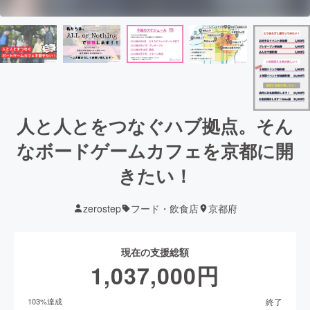
人と人とをつなぐハブ拠点。そん
なボードゲームカフェを京都に開
きたい！
zerostep
フード・飲食店
京都府
現在の支援総額
1,037,000
円
終了
103
%達成