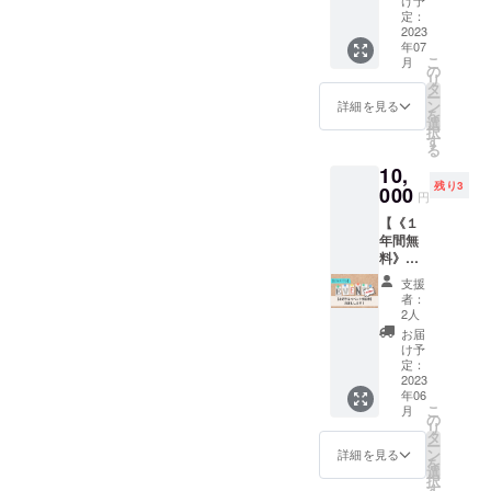
目に留
登録を
券】 ◆
す！ ◆
定：
まりま
お願い
内容
2023
詳細 ご
す！ ◆
しま
年07
Enchan
支援い
注意 ★
す。）
こ
月
teのプ
ただい
の
備考欄
★Golde
リ
レイス
た資金
タ
へ掲載
nTicket
ー
ペース
でボー
ン
したい
詳細を見る
はプレ
を
を利用
ドゲー
選
お名前
オープ
択
した
ムの購
す
（店舗
ン当日
る
ボード
入し、
名、グ
に配布
10,
ゲーム
店内に
ループ
いたし
残り3
イベン
000
置きま
名でも
円
ますの
トを開
す！ 備
可）を
で、ご
【《１
催して
考欄に
ご記入
参加い
年間無
いただ
置きた
くださ
ただい
料》お
けま
いボー
い。
た方の
好きな
す！ ◆
ドゲー
支援
みにお
イベン
詳細 イ
ム名と
者：
配りさ
ト参加
ベント
シール
2人
せてい
券】を
参加人
に書く
お届
ただき
お届け
数は20
お名前
け予
ます。
しま
人以下
定：
または
す！ ◆
2023
程度で
ニック
年06
内容
お願い
ネーム
こ
月
Enchan
しま
の
のご記
リ
teが企
す。
タ
入をお
ー
画する
（イベ
ン
願いし
詳細を見る
を
ボード
ント主
選
ます。
択
ゲーム
催者は
す
ご来店