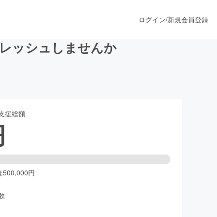
ログイン
/
新規会員登録
フレッシュしませんか
うすぐ公開されます
支援総額
プロダクト
円
ファッション
スポーツ
00,000円
数
ア
ソーシャルグッド
人