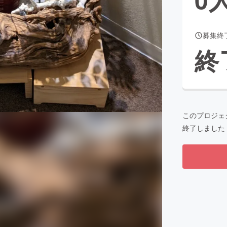
募集終
CAMPFIRE for Social Good
CAMPFIRE Creation
終
CAMPFIREふるさと納税
machi-ya
コミュニティ
このプロジェ
終了しました