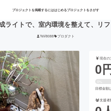
プロジェクトを掲載するには
はじめる
プロジェクトをさがす
成ライトで、室内環境を整えて、リ
YeV8088
プロダクト
注目のリターン
注目の新着プロジェクト
募集終了が近いプロジェクト
も
現在の
音楽
舞台・パフォーマンス
0
ゲーム・サービス開発
フード・飲食店
0%
書籍・雑誌出版
アニメ・漫画
目標金額は5
支援者
チャレンジ
ビューティー・ヘルスケ
0