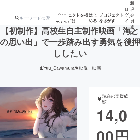
新
ロ
規
グ
会
プロジェクトを掲
はじ
プロジェクト
/
載するには
める
をさがす
イ
員
ン
登
【初制作】高校生自主制作映画「海と
録
の思い出」で一歩踏み出す勇気を後押
ししたい
人気のプロ
注目のリ
注目の新着プロ
募集終了が近いプ
もうすぐ公開
ジェクト
ターン
ジェクト
ロジェクト
されます
Yuu_Sawamura
映像・映画
アート・写真
音楽
現在の支援総
テクノロジー・ガジェット
ゲーム・サ
額
14,0
映像・映画
書籍・雑誌
00
円
ビジネス・起業
チャレンジ