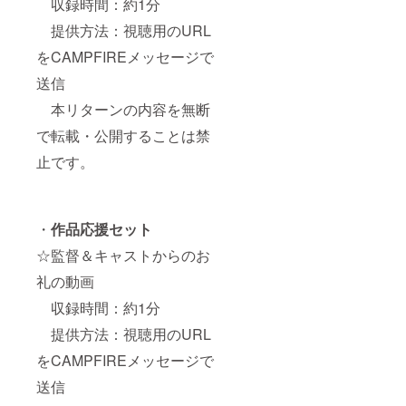
収録時間：約1分
ネーム
提供方法：視聴用のURL
を掲載
させて
をCAMPFIREメッセージで
頂きま
す。ま
送信
た特定
の人物
本リターンの内容を無断
を比喩
する内
で転載・公開することは禁
容や公
序良俗
止です。
に反す
る内容
に関し
ては掲
・
作品応援セット
載をお
断りす
☆監督＆キャストからのお
る可能
性ござ
礼の動画
います
のでご
収録時間：約1分
注意く
提供方法：視聴用のURL
ださ
い。
をCAMPFIREメッセージで
送信