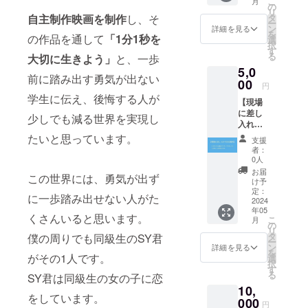
こ
月
容】 ☆
法：視
の
リ
監督＆
聴用の
タ
自主制作映画を制作
し、そ
ー
キャス
URLを
ン
詳細を見る
を
トから
の作品を通して
「1分1秒を
CAMPF
選
択
のお礼
IREメッ
す
る
大切に生きよう」
と、一歩
の動画
セージ
5,0
☆メイ
で送信
前に踏み出す勇気が出ない
キング
00
・本リ
円
写真 ☆
ターン
学生に伝え、後悔する人が
【現場
メイキ
の内容
に差し
ング映
を無断
少しでも減る世界を実現し
入れで
像 ☆脚
で転
きる権
本PDF
たいと思っています。
載・公
支援
利】 1
☆エン
開する
者：
支援に
ドロー
ことは
0人
つき5名
ルにお
禁止で
お届
この世界には、勇気が出ず
分の
名前掲
す。
け予
ケータ
載
定：
に一歩踏み出せない人がた
リング
2024
（ニッ
年05
を発注
クネー
くさんいると思います。
こ
月
させて
ム可）
の
リ
いただ
〜「監
タ
僕の周りでも同級生のSY君
ー
きま
督＆
ン
詳細を見る
を
す。 提
がその1人です。
キャス
選
択
供中の
トから
す
る
SY君は同級生の女の子に恋
お写
の動
10,
真、現
画」に
をしています。
場メン
000
つい
円