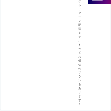
か
ら
リ
タ
ー
ン
配
送
ま
で
、
す
べ
て
お
任
せ
の
プ
ラ
ン
も
あ
り
ま
す
！