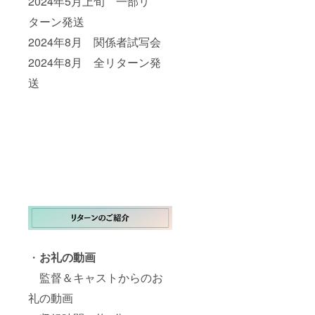
2024年5月上旬 一部リ
～ 支援
ターン発送
時に備
考欄
2024年8月 関係者試写会
（リ
ターン
2024年8月 全リターン発
に関す
るご希
送
望）に
掲載希
望のお
名前を
ご記入
下さ
い。(10
文字以
内本
名、
ニック
ネーム
可) 特に
ご希望
がない
・
お礼の動画
場合は
CAMPF
監督＆キャストからのお
IREにて
ご使用
礼の動画
のハン
ドル