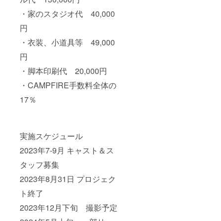
～「監
・家のスタジオ代 40,000
督＆主
演キャ
円
ストと
お話す
・衣装、小道具等 49,000
る権
利」に
円
ついて
・脚本印刷代 20,000円
～ ・日
時：関
・CAMPFIRE手数料全体の
係者試
写会試
17％
写会と
同日 ・
開催時
の連絡
方法：
実施スケジュール
CAMPF
2023年7-9月 キャスト＆ス
IREメッ
セージ
タッフ募集
で送信
～「エ
2023年8月31日 プロジェク
ンド
ロール
ト終了
にお名
前掲
2023年12月下旬 撮影予定
載」に
ついて