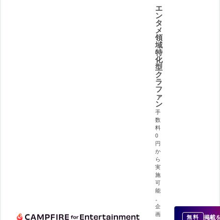
エ
ン
タ
メ
領
域
特
化
型
ク
ラ
フ
ァ
ン
手
数
料
0
円
か
ら
実
施
可
能
。
企
画
掲載
無料