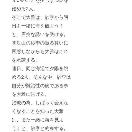
す。ま
キング
た特定
始める2人。
映像」
の人物
につい
を比喩
そこで大雅は、紗季から明
て〜 ・
する内
収録時
日も一緒に海を観よう！
容や公
間：約
序良俗
10分 ・
と、唐突な誘いを受ける。
に反す
提供方
る内容
初対面の紗季の振る舞いに
法：視
に関し
聴用の
ては掲
困惑しながらも大雅はこれ
URLを
載をお
CAMPF
断りす
を承諾する。
IREメッ
る可能
セージ
連日、同じ海辺で夕陽を眺
性ござ
で送信
います
・本リ
める2人。そんな中、紗季は
のでご
ターン
注意く
自分が難治性の病である事
の内容
ださ
を無断
い。
を大雅に告げる。
で転
載・公
治療の為、しばらく会えな
開する
ことは
くなることを知った大雅
禁止で
す。 ～
は、また一緒に海を見よ
脚本
PDFに
う！と、紗季と約束する。
ついて