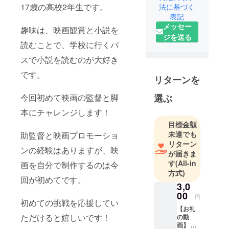
画観賞と小
17歳の高校2年生です。
法に基づく
表記
説を読むこ
メッセー
とで、学校
趣味は、映画観賞と小説を
ジを送る
に行くバス
読むことで、学校に行くバ
で小説を読
スで小説を読むのが大好き
むのが大好
きです。
です。
リターンを
夢を叶える
ために、精
選ぶ
今回初めて映画の監督と脚
一杯頑張り
本にチャレンジします！
ますので、
目標金額
何卒ご支
未達でも
助監督と映画プロモーショ
援・拡散の
リターン
ンの経験はありますが、映
ご協力を、
が届きま
す
(All-in
どうかよろ
画を自分で制作するのは今
方式)
しくお願い
回が初めてです。
3,0
いたしま
00
す。
円
初めての挑戦を応援してい
【お礼
ただけると嬉しいです！
の動
画】 監