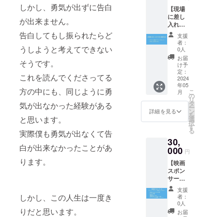
バーか
て〜 ・
しかし、勇気が出ずに告白
【現場
らのお
収録時
に差し
礼の手
間：約1
が出来ません。
入れで
書き
分 ・提
きる権
メッ
供方
告白してもし振られたらど
支援
利】 1
セージ
法：視
者：
支援に
うしようと考えてできない
を後ほ
聴用の
0人
つき10
どお送
URLを
お届
そうです。
名分の
りいた
CAMPF
け予
ケータ
しま
定：
IREメッ
これを読んでくださってる
リング
2024
す。 ※
セージ
年05
を発注
ケータ
で送信
方の中にも、同じように勇
こ
月
させて
リング
の
・本リ
リ
いただ
商品に
タ
ターン
気が出なかった経験がある
ー
きま
関して
ン
の内容
詳細を見る
を
す。 提
はこち
と思います。
選
を無断
択
供中の
らで決
す
で転
る
実際僕も勇気が出なくて告
お写
定させ
載・公
30,
真、現
ていた
開する
白が出来なかったことがあ
場メン
000
だきま
ことは
円
バーか
す。
禁止で
ります。
【映画
らのお
す。 ～
スポン
礼のビ
「メイ
サー】
デオ
キング
当プロ
メッ
写真」
支援
ジェク
セージ
しかし、この人生は一度き
につい
者：
トのス
を後ほ
0人
て～ ・
ポン
どお送
りだと思います。
厳選20
お届
サーを