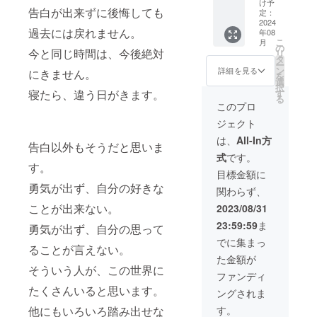
りいた
け予
枚を
告白が出来ずに後悔しても
募集さ
しま
定：
メール
せてい
2024
す。 ※
アドレ
過去には戻れません。
年08
ただき
ケータ
スにて
こ
月
ます。
リング
の
送らせ
今と同じ時間は、今後絶対
リ
【内
商品に
タ
ていた
ー
容】 ☆
関して
ン
詳細を見る
だきま
にきません。
を
お礼の
はこち
選
す。 〜
択
メッ
らで決
す
寝たら、違う日がきます。
「メイ
る
セージ
定させ
このプロ
キング
メール
ていた
映像」
ジェクト
☆監督
だきま
につい
＆キャ
す。
は、
All-In方
て〜 ・
告白以外もそうだと思いま
ストか
収録時
式
です。
らのお
間：約
す。
礼の動
目標金額に
10分 ・
画 ☆メ
提供方
勇気が出ず、自分の好きな
関わらず、
イキン
法：視
グ写真
ことが出来ない。
2023/08/31
聴用の
☆メイ
URLを
23:59:59
ま
キング
勇気が出ず、自分の思って
CAMPF
映像 ☆
でに集まっ
IREメッ
ることが言えない。
脚本
セージ
た金額が
PDF ☆
で送信
そういう人が、この世界に
関係者
ファンディ
・本リ
試写会
ターン
たくさんいると思います。
ングされま
にご招
の内容
待 ☆監
す。
他にもいろいろ踏み出せな
を無断
督＆主