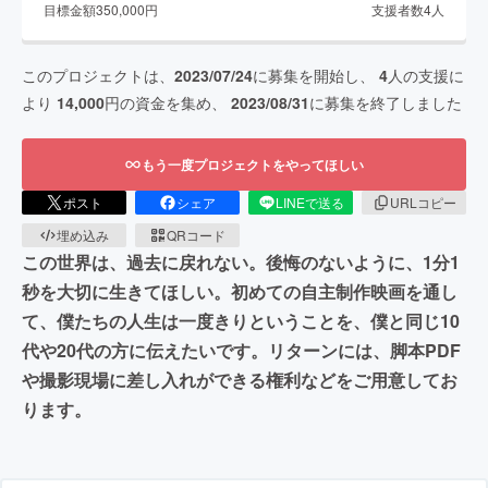
目標金額
350,000
円
支援者数
4
人
このプロジェクトは、
2023/07/24
に募集を開始し、
4
人の支援に
より
14,000
円の資金を集め、
2023/08/31
に募集を終了しました
もう一度プロジェクトをやってほしい
ポスト
シェア
LINEで送る
URLコピー
埋め込み
QRコード
この世界は、過去に戻れない。後悔のないように、1分1
秒を大切に生きてほしい。初めての自主制作映画を通し
て、僕たちの人生は一度きりということを、僕と同じ10
代や20代の方に伝えたいです。リターンには、脚本PDF
や撮影現場に差し入れができる権利などをご用意してお
ります。