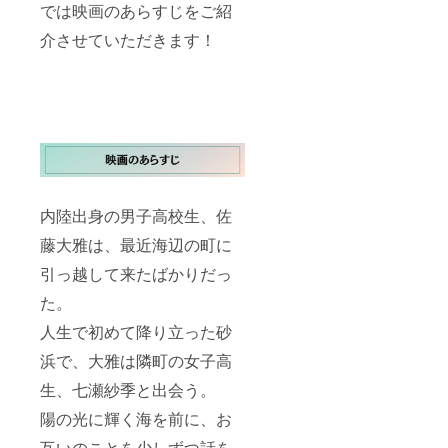
ターン
では映画のあらすじをご紹
IREメッ
に関す
セージ
介させていただきます！
るご希
で送信
望）に
・本リ
掲載希
ターン
望のお
の内容
名前を
を無断
ご記入
で転
下さ
載・公
い。(10
開する
文字以
ことは
内本
禁止で
名、
す。 ～
内陸出身の男子高校生、佐
ニック
「メイ
ネーム
キング
藤大雅は、最近海辺の町に
可) 特に
写真」
ご希望
引っ越して来たばかりだっ
につい
がない
て～ ・
場合は
た。
厳選20
CAMPF
枚を
IREにて
人生で初めて降り立った砂
メール
ご使用
アドレ
のハン
浜で、大雅は隣町の女子高
スにて
ドル
送らせ
生、七瀬紗季と出会う。
ネーム
ていた
を掲載
だきま
陽の光に輝く海を前に、お
させて
す。 〜
頂きま
互いのことを少しずつ話を
「メイ