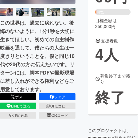
まちづくり・地域活性化
4%
目標金額は
この世界は、過去に戻れない。後
350,000円
悔のないように、1分1秒を大切に
CAMPFIRE for Social Good
CAMPFIRE Creation
生きてほしい。初めての自主制作
CAMPFIREふるさと納税
machi-ya
コミュニティ
支援者数
4
人
映画を通して、僕たちの人生は一
度きりということを、僕と同じ10
代や20代の方に伝えたいです。リ
ターンには、脚本PDFや撮影現場
募集終了まで残
に差し入れができる権利などをご
り
用意しております。
終了
ポスト
シェア
LINEで送る
URLコピー
埋め込み
QRコード
このプロジェクトは、