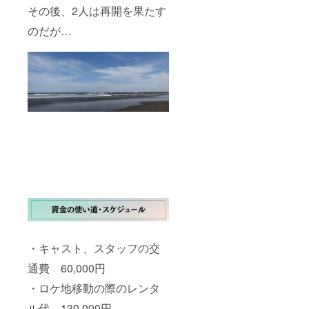
その後、2人は再開を果たす
～ ・
ページ
のだが…
数：36
ページ
（変更
する可
能性が
ありま
す） ～
「関係
者試写
会にご
招待」
につい
て～ ・
日時：
決まり
次第ご
連絡致
します
・開催
時の連
・キャスト、スタッフの交
絡方
法：
通費 60,000円
CAMPF
・ロケ地移動の際のレンタ
IREメッ
セージ
ル代 130,000円
で送信