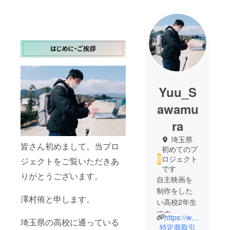
Yuu_S
awamu
ra
埼玉県
皆さん初めまして。当プロ
初めてのプ
ロジェクト
ジェクトをご覧いただきあ
です
りがとうございます。
自主映画を
制作をした
澤村侑と申します。
い高校2年生
です。
https://www.instagram.com/yuu_sawamura2006/
埼玉県の高校に通っている
趣味は、映
特定商取引