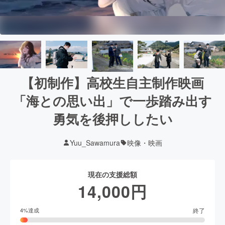
【初制作】高校生自主制作映画
「海との思い出」で一歩踏み出す
勇気を後押ししたい
Yuu_Sawamura
映像・映画
現在の支援総額
14,000
円
終了
4
%達成