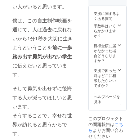
で転
演キャ
い人がいると思います。
載・公
ストと
開する
支援に関するよ
お話す
ことは
くある質問
僕は、この自主制作映画を
る権利
禁止で
☆エン
手数料はいく
す。 ～
通じて、人は過去に戻れな
ドロー
らかかります
脚本
ルにお
か？
PDFに
いから1分1秒を大切に生き
名前掲
ついて
載
目標金額に届
～ ・
ようということを
前に一歩
（ニッ
かなかった場
ページ
クネー
合どうなりま
踏み出す勇気が出ない学生
数：36
ム可）
すか？
ページ
〜「監
に伝えたいと思っていま
（変更
督＆
支援で困った
する可
す。
キャス
時はどこに相
能性が
トから
談したらいい
ありま
の動
ですか？
す） ～
そして勇気を出せずに後悔
画」に
「エン
つい
ドロー
ヘルプページを
する人が減ってほしいと思
て〜 ・
ルにお
見る
収録時
います。
名前掲
間：約1
載」に
分 ・提
そうすることで、幸せな世
ついて
このプロジェクト
供方
～ 支援
界が訪れると思うからで
の問題報告は
こち
法：視
時に備
聴用の
ら
よりお問い合わ
考欄
す。
URLを
せください
（リ
CAMPF