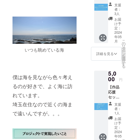
督＆
支援
キャス
者：
トから
3人
のお礼
お届
の動画
け予
映画撮
定：
影終了
2024
年05
後、監
こ
月
督＆
の
リ
キャス
タ
いつも眺めている海
ー
トから
ン
詳細を見る
を
のお礼
選
択
の動画
す
る
をメー
5,0
ルアド
僕は海を見ながら色々考え
レス宛
00
円
にお送
るのが好きで、よく海に訪
【作品
りいた
応援
しま
れています。
セッ
す。 〜
ト】 映
お礼の
埼玉在住なので近くの海ま
支援
画を別
動画に
者：
目線か
つい
で遠いんですが。。。
1人
ら見る
て〜 ・
お届
ことが
収録時
け予
出来ま
間：約1
定：
す！
2024
分 ・提
年05
【内
供方