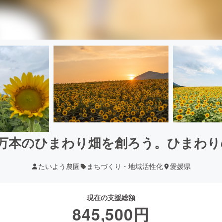
0万本のひまわり畑を創ろう。ひまわ
たいよう農園
まちづくり・地域活性化
愛媛県
現在の支援総額
845,500
円