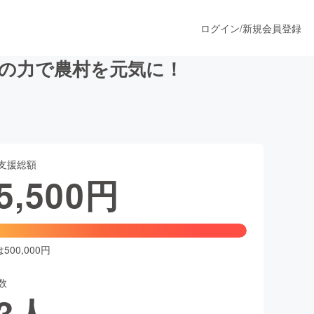
ログイン
/
新規会員登録
りの力で農村を元気に！
うすぐ公開されます
支援総額
プロダクト
5,500
円
ファッション
スポーツ
00,000円
数
ア
ソーシャルグッド
3
人