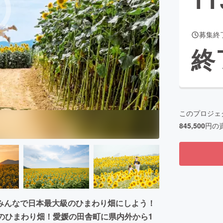
募集終
CAMPFIRE for Social Good
CAMPFIRE Creation
終
CAMPFIREふるさと納税
machi-ya
コミュニティ
このプロジェ
845,500
円の
みんなで日本最大級のひまわり畑にしよう！
のひまわり畑！愛媛の田舎町に県内外から1