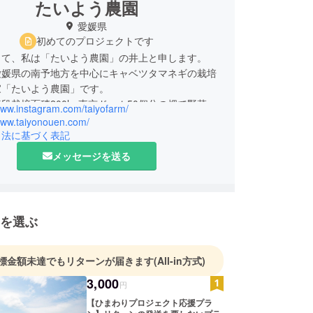
たいよう農園
愛媛県
初めてのプロジェクトです
して、私は「たいよう農園」の井上と申します。
愛媛県の南予地方を中心にキャベツタマネギの栽培
家「たいよう農園」です。
段栽培面積200ha東京ドーム50個分の畑で野菜栽
www.instagram.com/taiyofarm/
ております。 「国を耕す会社です」 この私たち
/www.taiyonouen.com/
ンティティーを掲げ弊社のDNAをご紹介します。
引法に基づく表記
業の未来を創る事です。壮大なゴールを掲げ、農地
メッセージを送る
大規模化、6次産業化を融合させた農業のビジネス
創りました。そして今その事業再現性を高め農村を
生し、予想される人口の減少を反転させ経済のV字
現する取り組みに挑戦しています。
を選ぶ
ある、「それは世界に通用しますか？」という質
CAのあらゆる場面に登場し決断の質に影響を与え
5年間で50名を超える新卒を採用しました。農業
標金額未達でもリターンが届きます
(All-in方式)
大きな影響を予感させる成長（リーダーシップ）
3,000
円
隠れしており楽しみです。 私たちの追い求める未
んな姿をしているかは時代の描写に任せたとして、
【ひまわりプロジェクト応援プラ