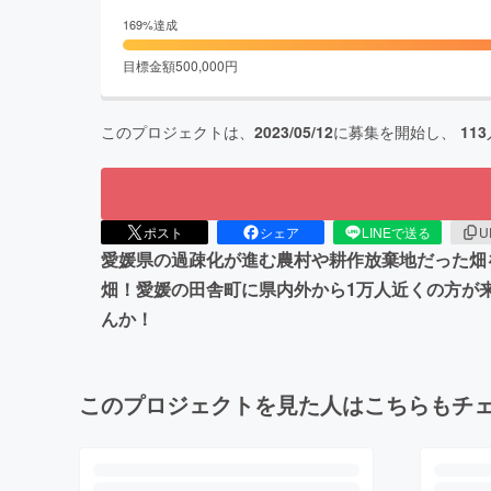
169
%達成
目標金額
500,000
円
このプロジェクトは、
2023/05/12
に募集を開始し、
113
ポスト
シェア
LINEで送る
U
愛媛県の過疎化が進む農村や耕作放棄地だった畑
畑！愛媛の田舎町に県内外から1万人近くの方が
んか！
このプロジェクトを見た人はこちらもチ