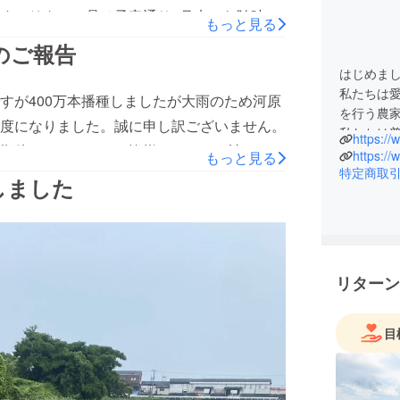
す。リターン品は予定通り7月末から随時発
もっと見る
します。天候はまだまだ予断を許しませんが
のご報告
ます。よろしくお願いします。たいよう農園
はじめま
私たちは
すが400万本播種しましたが大雨のため河原
を行う農
度になりました。誠に申し訳ございません。
私たちは普
https://
期待してもらってた皆様のためにも諦めたく
培を行っ
https:/
もっと見る
のアイデ
特定商取
まわり栽培に挑戦します！今後のスケジュー
しました
目的は農
期7/15〜25日ごろ予想北宇和郡松野町・
の集約、
予定 9/20〜30ごろ開花予定となっていま
モデルを
農業で再
回復を実
リターン
合言葉で
問は、PD
ています。
目
の未来に
が、見え
来が、ど