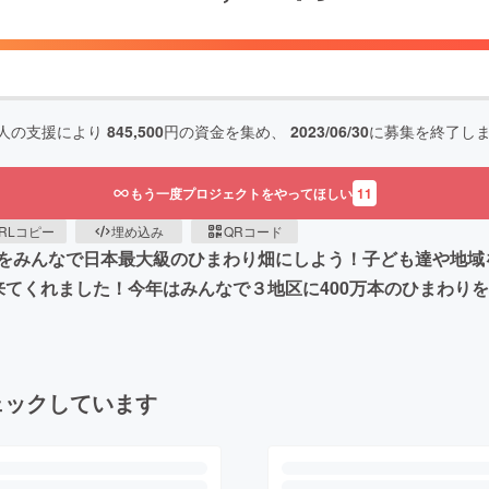
人の支援により
845,500
円の資金を集め、
2023/06/30
に募集を終了し
もう一度プロジェクトをやってほしい
11
RLコピー
埋め込み
QRコード
をみんなで日本最大級のひまわり畑にしよう！子ども達や地域
来てくれました！今年はみんなで３地区に400万本のひまわり
ェックしています