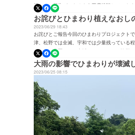
様へいい報告ができるよう再度挑戦していきま
送していきます。日時が近くなったらまた報告
お詫びとひまわり植えなおし
チーム一丸となり様々な課題に挑戦していき
2023/06/29 18:43
井上 ＆ 農家のKT
お詫びとご報告今回のひまわりプロジェクトで
津、松野では全滅、宇和では少量残っている程
たいよう農園として支援していただいた皆様、
ありません。西条と松野に再度雨対策をしてひ
大雨の影響でひまわりが壊滅
ル西予市宇和町少量ですが咲いています。開花時
2023/06/25 08:15
西条市河原津 10haずつ7/20ごろに植え直し
す。たいよう農園