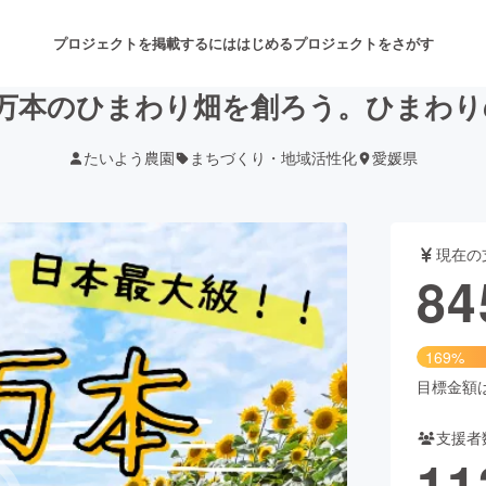
プロジェクトを掲載するには
はじめる
プロジェクトをさがす
0万本のひまわり畑を創ろう。ひまわ
たいよう農園
まちづくり・地域活性化
愛媛県
注目のリターン
注目の新着プロジェクト
募集終了が近いプロジェクト
も
現在の
音楽
舞台・パフォーマンス
84
ゲーム・サービス開発
フード・飲食店
169%
書籍・雑誌出版
アニメ・漫画
目標金額は5
支援者
チャレンジ
ビューティー・ヘルスケ
11