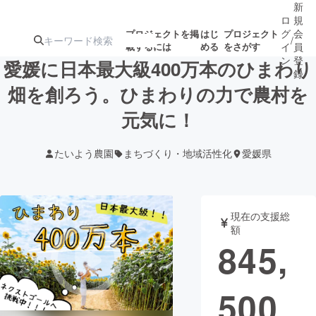
新
ロ
規
グ
会
プロジェクトを掲
はじ
プロジェクト
/
載するには
める
をさがす
イ
員
ン
登
愛媛に日本最大級400万本のひまわり
録
畑を創ろう。ひまわりの力で農村を
元気に！
人気のプロ
注目のリ
注目の新着プロ
募集終了が近いプ
もうすぐ公開
ジェクト
ターン
ジェクト
ロジェクト
されます
たいよう農園
まちづくり・地域活性化
愛媛県
アート・写真
音楽
現在の支援総
テクノロジー・ガジェット
ゲーム・サ
額
845,
映像・映画
書籍・雑誌
500
ビジネス・起業
チャレンジ