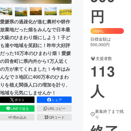
円
まちづくり・地域活性化
愛媛県の過疎化が進む農村や耕作
放棄地だった畑をみんなで日本最
CAMPFIRE for Social Good
CAMPFIRE Creation
169%
大級のひまわり畑にしよう！子ど
CAMPFIREふるさと納税
machi-ya
コミュニティ
目標金額は
500,000円
も達や地域を笑顔に！昨年大好評
だった10万本のひまわり畑！愛媛
支援者数
の田舎町に県内外から1万人近く
113
の方が来てくれました！今年はみ
んなで３地区に400万本のひまわ
人
りを植え関係人口の増加を計り、
地域を元気にしませんか！
ポスト
シェア
LINEで送る
URLコピー
募集終了まで残
り
埋め込み
QRコード