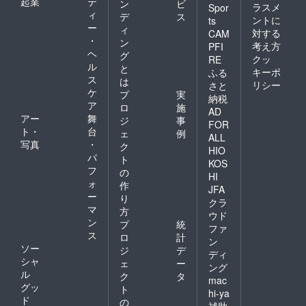
起業
テ
ン
ビ
ラスメ
Spor
ィ
デ
ス
ントに
ts
ー
ィ
対する
CAM
・
ン
考え方
PFI
ヘ
グ
クッ
RE
ル
と
キーポ
ふる
ス
は
リシー
さと
ケ
プ
実
納税
ア
ロ
施
AD
アー
舞
ジ
事
FOR
ト・
台
ェ
例
ALL
写真
・
ク
HIO
パ
ト
KOS
フ
の
HI
ォ
作
JFA
ー
り
クラ
マ
方
ウド
ン
プ
統
ファ
ス
ロ
計
ン
ソー
ジ
デ
ディ
シャ
ェ
ー
ング
ル
ク
タ
mac
グッ
ト
hi-ya
ド
の
補助