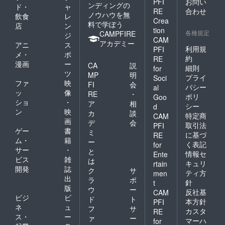
PFI
お問い
ンディングの
ド・
ャ
RE
合わせ
ノウハウを無
飲食
レ
Crea
料で学ぼう
店
ン
tion
各種規定
CAMPFIRE
ジ
CAM
アカデミー
アニ
ス
利用規
PFI
メ・
ポ
約
RE
漫画
ー
CA
説
細則
for
ツ
MP
明
プライ
Soci
ファ
映
FI
会
バシー
al
ッ
像
RE
・
ポリ
Goo
ショ
・
ア
相
シー
d
ン
映
カ
談
特定商
CAM
画
デ
会
取引法
PFI
ゲー
書
ミ
に基づ
RE
ム・
籍
ー
く表記
for
サー
・
と
情報セ
Ente
ビス
雑
は
キュリ
rtain
開発
誌
ク
サ
ティ方
men
出
ラ
ポ
針
t
版
ウ
ー
反社基
CAM
ビジ
ビ
ド
ト
本方針
PFI
ネ
ュ
フ
サ
カスタ
RE
ス・
ー
ァ
ー
マーハ
for