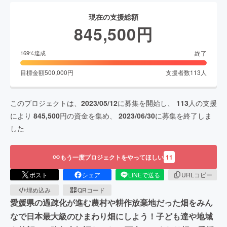
現在の支援総額
845,500
円
終了
169
%達成
目標金額
500,000
円
支援者数
113
人
このプロジェクトは、
2023/05/12
に募集を開始し、
113
人の支援
により
845,500
円の資金を集め、
2023/06/30
に募集を終了しま
した
もう一度プロジェクトをやってほしい
11
ポスト
シェア
LINEで送る
URLコピー
埋め込み
QRコード
愛媛県の過疎化が進む農村や耕作放棄地だった畑をみん
なで日本最大級のひまわり畑にしよう！子ども達や地域