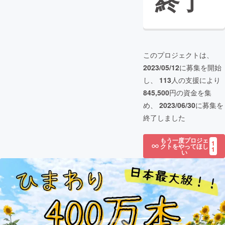
終了
このプロジェクトは、
2023/05/12
に募集を開始
し、
113
人の支援により
845,500
円の資金を集
め、
2023/06/30
に募集を
終了しました
もう一度プロジェ
1
クトをやってほし
1
い