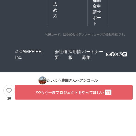
広
金申
め
請サ
方
ポー
ト
「QRコード」は株式会社デンソーウェーブの登録商標です。
© CAMPFIRE,
会社概
採用情
パートナー
Inc.
要
報
募集
たいよう農園
さんへアンコール
もう一度プロジェクトをやってほしい
11
26