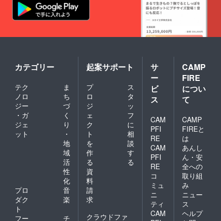
カテゴリー
起案サポート
サ
CAMP
ー
FIRE
テク
ま
プ
ス
ビ
につい
ノロ
ち
ロ
タ
ス
て
ジー
づ
ジ
ッ
・ガ
く
ェ
フ
CAM
CAMP
ジェ
り
ク
に
PFI
FIREと
ット
・
ト
相
RE
は
地
を
談
CAM
あんし
域
作
す
PFI
ん・安
活
る
る
RE
全への
性
資
コ
取り組
化
料
ミュ
み
プロ
音
請
ニ
ニュー
ダク
楽
求
ティ
ス
ト
CAM
ヘルプ
クラウドファ
フー
チ