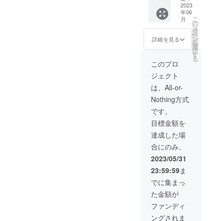
2023
年06
こ
月
の
リ
タ
ー
ン
詳細を見る
を
選
択
す
る
このプロ
ジェクト
は、All-or-
Nothing方式
です。
目標金額を
達成した場
合にのみ、
2023/05/31
23:59:59
ま
でに集まっ
た金額が
ファンディ
ングされま