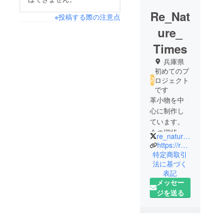
Re_Nat
※投稿する際の注意点
ure_
Times
兵庫県
初めてのプ
ロジェクト
です
革小物を中
心に制作し
ています。
今の現状を
re_nature_times
よりよく
https://renaturetime.base.shop/
し、最適解
特定商取引
法に基づく
を届けたい
表記
気持ちで作
メッセー
り続けてい
ジを送る
ます。