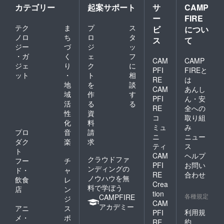
カテゴリー
起案サポート
サ
CAMP
ー
FIRE
テク
ま
プ
ス
ビ
につい
ノロ
ち
ロ
タ
ス
て
ジー
づ
ジ
ッ
・ガ
く
ェ
フ
CAM
CAMP
ジェ
り
ク
に
PFI
FIREと
ット
・
ト
相
RE
は
地
を
談
CAM
あんし
域
作
す
PFI
ん・安
活
る
る
RE
全への
性
資
コ
取り組
化
料
ミュ
み
プロ
音
請
ニ
ニュー
ダク
楽
求
ティ
ス
ト
CAM
ヘルプ
クラウドファ
フー
チ
PFI
お問い
ンディングの
ド・
ャ
RE
合わせ
ノウハウを無
飲食
レ
Crea
料で学ぼう
店
ン
tion
各種規定
CAMPFIRE
ジ
CAM
アカデミー
アニ
ス
利用規
PFI
メ・
ポ
約
RE