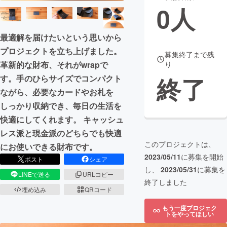
0
人
まちづくり・地域活性化
最適解を届けたいという思いから
プロジェクトを立ち上げました。
CAMPFIRE for Social Good
CAMPFIRE Creation
募集終了まで残
革新的な財布、それがwrapで
り
CAMPFIREふるさと納税
machi-ya
コミュニティ
終了
す。手のひらサイズでコンパクト
ながら、必要なカードやお札を
しっかり収納でき、毎日の生活を
快適にしてくれます。 キャッシュ
レス派と現金派のどちらでも快適
このプロジェクトは、
にお使いできる財布です。
2023/05/11
に募集を開始
ポスト
シェア
し、
2023/05/31
に募集を
LINEで送る
URLコピー
終了しました
埋め込み
QRコード
もう一度プロジェク
トをやってほしい