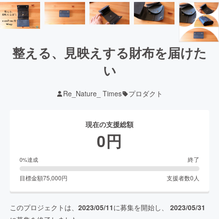
整える、見映えする財布を届けた
い
Re_Nature_ Times
プロダクト
現在の支援総額
0
円
終了
0
%達成
目標金額
75,000
円
支援者数
0
人
このプロジェクトは、
2023/05/11
に募集を開始し、
2023/05/31