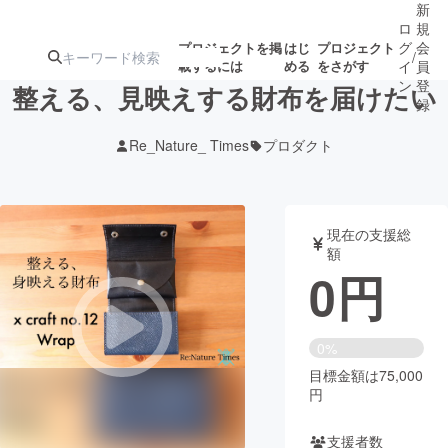
新
ロ
規
グ
会
プロジェクトを掲
はじ
プロジェクト
/
載するには
める
をさがす
イ
員
ン
登
整える、見映えする財布を届けたい
録
Re_Nature_ Times
プロダクト
人気のプロ
注目のリ
注目の新着プロ
募集終了が近いプ
もうすぐ公開
ジェクト
ターン
ジェクト
ロジェクト
されます
現在の支援総
額
アート・写真
音楽
0
円
テクノロジー・ガジェット
ゲーム・サ
0%
目標金額は75,000
映像・映画
書籍・雑誌
円
ビジネス・起業
チャレンジ
支援者数