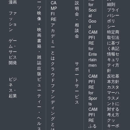
漫画
ー
CA
説
細則
for
ツ
MP
明
プライ
Soci
ファ
映
FI
会
バシー
al
ッ
像
RE
・
ポリ
Goo
ショ
・
ア
相
シー
d
ン
映
カ
談
特定商
CAM
画
デ
会
取引法
PFI
ゲー
書
ミ
に基づ
RE
ム・
籍
ー
く表記
for
サー
・
と
情報セ
Ente
ビス
雑
は
キュリ
rtain
開発
誌
ク
サ
ティ方
men
出
ラ
ポ
針
t
版
ウ
ー
反社基
CAM
ビジ
ビ
ド
ト
本方針
PFI
ネ
ュ
フ
サ
カスタ
RE
ス・
ー
ァ
ー
マーハ
for
起業
テ
ン
ビ
ラスメ
Spor
ィ
デ
ス
ントに
ts
ー
ィ
対する
CAM
・
ン
考え方
PFI
ヘ
グ
クッ
RE
ル
と
キーポ
ふる
ス
は