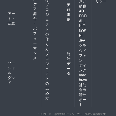
リシー
さと
ケ
プ
実
納税
ア
ロ
施
AD
アー
舞
ジ
事
FOR
ト・
台
ェ
例
ALL
写真
・
ク
HIO
パ
ト
KOS
フ
の
HI
ォ
作
JFA
ー
り
クラ
マ
方
ウド
ン
プ
統
ファ
ス
ロ
計
ン
ソー
ジ
デ
ディ
シャ
ェ
ー
ング
ル
ク
タ
mac
グッ
ト
hi-ya
ド
の
補助
広
金申
め
請サ
方
ポー
ト
「QRコード」は株式会社デンソーウェーブの登録商標です。