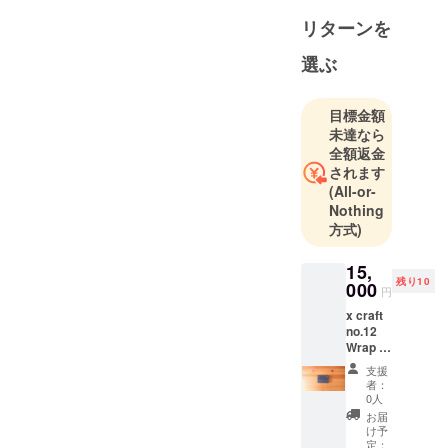
リターンを
選ぶ
目標金額
未達なら
全額返金
されます
(All-or-
Nothing
方式)
15,
残り10
000
円
x craft
no.12
Wrap 手
のひら
支援
サイズ
者：
のコン
0人
パクト
お届
財布
け予
定：