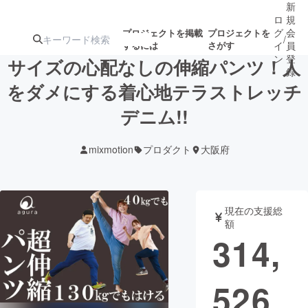
新
ロ
規
グ
会
プロジェクトを掲載
プロジェクトを
/
するには
さがす
イ
員
ン
登
サイズの心配なしの伸縮パンツ！人
録
をダメにする着心地テラストレッチ
デニム!!
人気のプロ
注目のリ
注目の新着プロ
募集終了が近いプ
もうすぐ公開
ジェクト
ターン
ジェクト
ロジェクト
されます
mixmotion
プロダクト
大阪府
アート・写真
音楽
現在の支援総
テクノロジー・ガジェット
ゲーム・サ
額
314,
映像・映画
書籍・雑誌
526
ビジネス・起業
チャレンジ