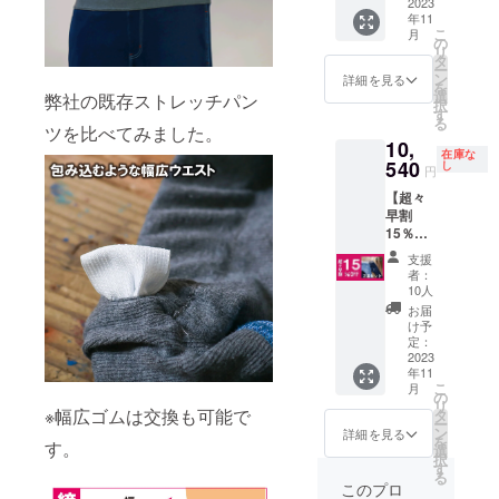
トレッ
2023
年11
チデニ
こ
月
ムパン
の
リ
ツ 通常
タ
ー
6,200円
ン
詳細を見る
を
を5,270
選
弊社の既存ストレッチパン
択
円にて
す
る
お届け
ツを比べてみました。
10,
しま
在庫な
す。 ※
540
し
円
送料、
【超々
税込み
早割
価格と
15％OF
なって
F】快適
おりま
支援
ルーム
す。 ※
者：
ウエ
割引率
10人
ア、部
は販売
お届
屋着の
予定価
け予
テラス
格に送
定：
トレッ
2023
料を含
年11
チデニ
む合計
こ
月
ムパン
金額に
の
リ
ツ。パ
対する
※幅広ゴムは交換も可能で
タ
ー
ジャマ
もので
ン
詳細を見る
を
す。
通常
す。
選
択
12,400
す
る
円を
このプロ