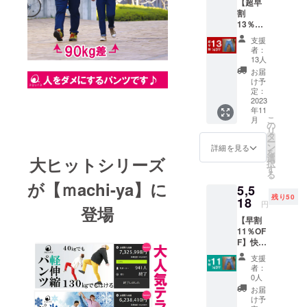
ではない
【超早
割
か？」とい
13％OF
う思いから
F】快適
支援
ルーム
Makuakeを
者：
ウエ
13人
中心とした
ア、部
お届
WEBで新開
屋着、
け予
テラス
定：
発した商品
トレッ
2023
をご紹介す
年11
チデニ
こ
月
るEC事業部
ムパン
の
リ
ツ 通常
タ
を起ち上げ
ー
6,200円
ン
詳細を見る
を
ました。
を5,394
選
大ヒットシリーズ
択
円にて
す
る
お届け
現在では、
が【ｍachi-ya】に
5,5
しま
ジャンルに
残り50
す。 ※
18
円
登場
送料、
こだわらず
【早割
税込み
弊社のノウ
11％OF
価格と
F】快適
ハウ、アイ
なって
ルーム
おりま
デアを具現
支援
ウエ
す。 ※
者：
化し「ワク
ア、部
割引率
0人
屋着、
は販売
ワクするも
お届
テラス
予定価
け予
の」を開発