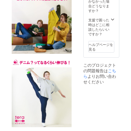
かなかった場
合どうなりま
すか？
支援で困った
時はどこに相
談したらいい
ですか？
ヘルプページを
見る
このプロジェクト
の問題報告は
こち
ら
よりお問い合わ
せください