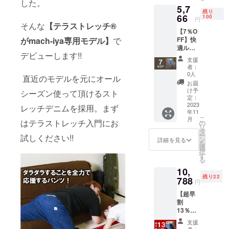
した。
5,7
※送料、
残り
税込み
66
100
円
価格と
そんな
【テラストレッチ®
【7％O
なって
がmach-iya専用モデル】
で
FF】快
おりま
適ルー
す。
デビューします!!
ムウエ
支援
ア、部
者：
屋着、
0人
直近のモデルを元にオール
テラス
お届
トレッ
け予
シーズン使って頂けるスト
チデニ
定：
ムパン
2023
レッチデニムを採用。まず
年11
ツ 通常
こ
月
6,200円
はテラストレッチ入門にお
の
リ
を
タ
ー
試しください!!
7％OFF
ン
詳細を見る
を
にてお
選
択
届けし
す
る
ます。
10,
※送料、
残り22
税込み
788
円
価格と
【超早
なって
割
おりま
13％OF
す。
F】快適
支援
ルーム