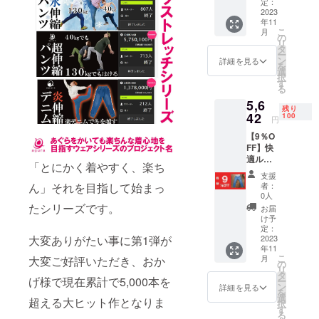
トレッ
格に送
定：
し発信を続
チデニ
2023
料を含
年11
ムパン
む合計
けておりま
こ
月
ツ 通常
金額に
の
リ
す。
6,200円
対する
タ
ー
を5,518
もので
ン
詳細を見る
を
円にて
す。
選
ご支援者様
択
お届け
す
る
に喜び、ワ
しま
5,6
す。 ※
クワクして
残り
送料、
42
100
円
頂けるもの
税込み
【9％O
を創造でき
価格と
FF】快
なって
るように
適ルー
おりま
「とにかく着やすく、楽ち
日々スタッ
ムウエ
す。 ※
支援
ア、部
割引率
フ一同頑
ん」それを目指して始まっ
者：
屋着、
は販売
0人
張っており
テラス
予定価
たシリーズです。
お届
ます。
トレッ
格に送
け予
チデニ
料を含
定：
大変ありがたい事に第1弾が
ムパン
2023
む合計
年11
ツ 通常
金額に
こ
月
大変ご好評いただき、おか
6,200円
対する
の
リ
を
もので
タ
げ様で現在累計で5,000本を
ー
9％OFF
す。
ン
詳細を見る
を
にてお
選
超える大ヒット作となりま
択
届けし
す
る
ます。