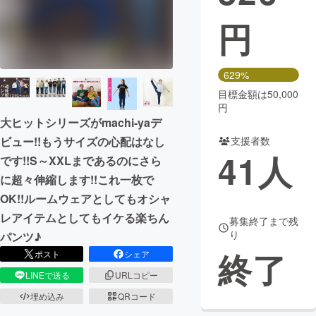
円
まちづくり・地域活性化
CAMPFIRE for Social Good
CAMPFIRE Creation
629%
CAMPFIREふるさと納税
machi-ya
コミュニティ
目標金額は50,000
円
大ヒットシリーズがmachi-yaデ
ビュー!!もうサイズの心配はなし
支援者数
41
人
です!!S～XXLまであるのにさら
に超々伸縮します!!これ一枚で
OK!!ルームウェアとしてもオシャ
レアイテムとしてもイケる楽ちん
募集終了まで残
り
パンツ♪
終了
ポスト
シェア
LINEで送る
URLコピー
埋め込み
QRコード