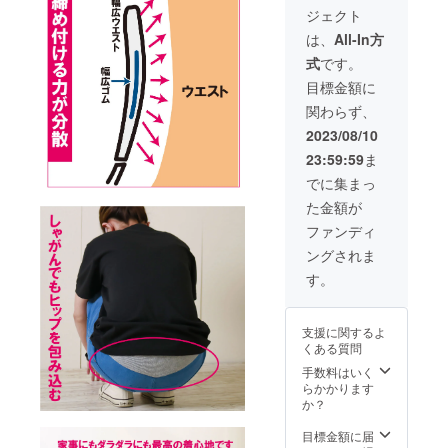
10540
ジェクト
円にて
お届け
は、
All-In方
しま
式
です。
す。 ※
送料、
目標金額に
税込み
関わらず、
価格と
なって
2023/08/10
おりま
23:59:59
ま
す。 ※
割引率
でに集まっ
は販売
た金額が
予定価
格に送
ファンディ
料を含
ングされま
む合計
金額に
す。
対する
もので
す。
支援に関するよ
くある質問
手数料はいく
らかかります
か？
目標金額に届