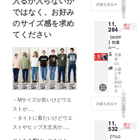
入るか入らないか
ー
通常
む合計
ン
詳細を見る
を
12,400
金額に
選
ではなく、お好み
択
円を
対する
す
る
11,036
もので
のサイズ感を求め
11,
円にて
す。
残り
お届け
284
100
円
てください
しま
【9OFF
す。 ※
】快適
送料、
ルーム
税込み
ウエ
価格と
支援
ア、部
なって
者：
屋着の
おりま
0人
テラス
す。 ※
お届
トレッ
割引率
け予
チデニ
は販売
定：
ムパン
2023
予定価
年11
ツ。パ
格に送
こ
月
ジャマ
料を含
の
リ
通常
む合計
タ
・Mサイズが良いけどウエ
ー
12,400
金額に
ン
詳細を見る
を
円を
ストが…。
対する
選
択
9％OFF
もので
す
る
・タイトに着たいけどウエ
にてお
す。
11,
届けし
残り
ストやヒップ大丈夫か…。
ます。
532
100
円
※送料、
【7%O
税込み