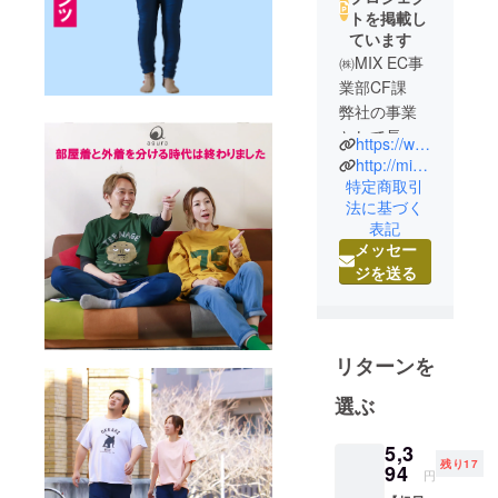
トを掲載し
ています
㈱MIX EC事
業部CF課
弊社の事業
として長
https://www.instagram.com/mixmotion_shop/
年、主に
http://mixmotion.jp/
ファッショ
特定商取引
法に基づく
ン分野中心
表記
とした新し
メッセー
い商品を開
ジを送る
発してきま
した。
「ノウハウ
リターンを
やアイデア
選ぶ
生かして、
もっと多く
5,3
の人に喜ん
残り17
94
円
で頂けるの