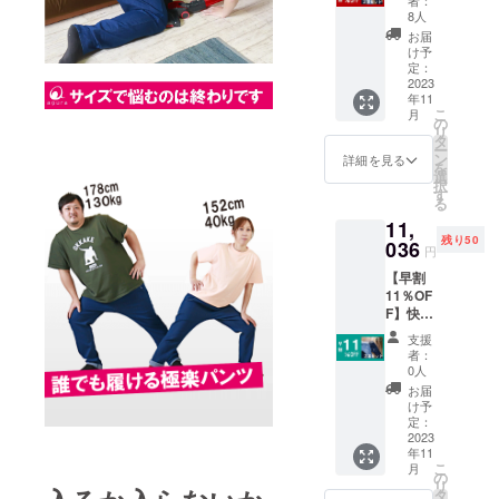
者：
ウエ
8人
ア、部
お届
屋着の
け予
テラス
定：
トレッ
2023
年11
チデニ
こ
月
ムパン
の
リ
ツ。パ
タ
ー
ジャマ
ン
詳細を見る
を
通常
選
択
12,400
す
る
円を
11,
10788
残り50
円にて
036
円
お届け
【早割
しま
11％OF
す。 ※
F】快適
送料、
ルーム
税込み
支援
ウエ
価格と
者：
ア、部
なって
0人
屋着の
おりま
お届
テラス
す。 ※
け予
トレッ
割引率
定：
チデニ
2023
は販売
年11
ムパン
予定価
こ
月
ツ。パ
格に送
の
リ
ジャマ
料を含
タ