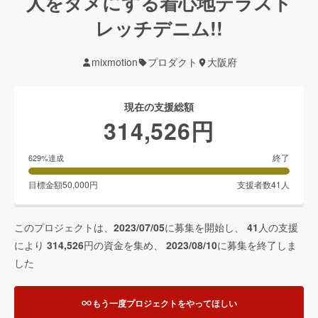
人をダメにする着心地テラスト
レッチデニム!!
mixmotion
プロダクト
大阪府
現在の支援総額
314,526
円
終了
629
%達成
目標金額
50,000
円
支援者数
41
人
このプロジェクトは、
2023/07/05
に募集を開始し、
41
人の支援
により
314,526
円の資金を集め、
2023/08/10
に募集を終了しま
した
もう一度プロジェクトをやってほしい