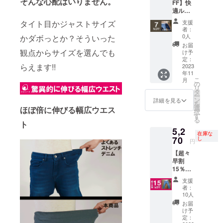
そんな心配はいりません。
FF】快
価格と
適ルー
なって
ムウエ
おりま
タイト目かジャストサイズ
支援
ア、部
す。
者：
屋着の
0人
かダボっとか？そういった
テラス
お届
トレッ
観点からサイズを選んでも
け予
チデニ
定：
らえます!!
ムパン
2023
年11
ツ。パ
こ
月
ジャマ
の
リ
通常
タ
ー
12,400
ン
詳細を見る
を
円を
選
ほぼ倍に伸びる幅広ウエス
択
7％OFF
す
る
にてお
ト
5,2
届けし
在庫な
ます。
70
し
円
※送料、
【超々
税込み
早割
価格と
15％OF
なって
F】快適
おりま
支援
ルーム
す。
者：
ウエ
10人
ア、接
お届
触冷感
け予
テラス
定：