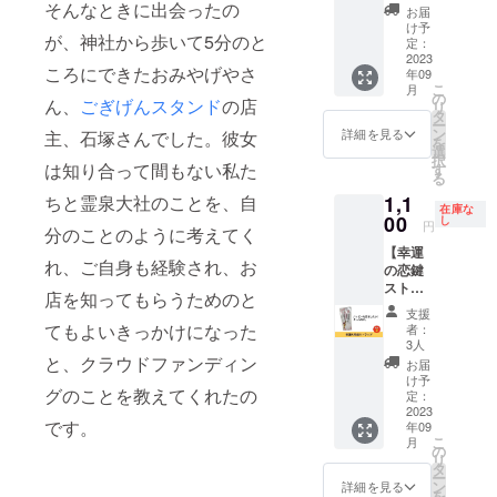
神社・
そんなときに出会ったの
お届
霊泉大
け予
が、神社から歩いて5分のと
社の、
定：
ハート
2023
ころにできたおみやげやさ
年09
型のお
こ
月
守りス
の
ん、
ごぎげんスタンド
の店
リ
トラッ
タ
ー
プで
ン
詳細を見る
主、石塚さんでした。彼女
を
す。 あ
選
択
なたの
は知り合って間もない私た
す
る
恋が叶
1,1
ちと霊泉大社のことを、自
うよ
在庫な
う、特
00
し
円
分のことのように考えてく
別に祈
【幸運
願して
れ、ご自身も経験され、お
の恋鍵
いま
スト
す。 い
店を知ってもらうためのと
ラッ
つも使
支援
プ】
う身近
てもよいきっかけになった
者：
ハッ
なもの
3人
ピーな
につけ
と、クラウドファンディン
お届
恋をし
てお使
け予
グのことを教えてくれたの
たい！
いくだ
定：
という
2023
さい！
です。
年09
方に。
※送料込
こ
月
鍵型の
みのお
の
リ
スト
値段で
タ
ー
ラップ
す。
ン
詳細を見る
を