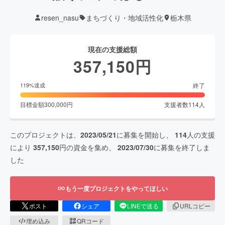
resen_nasu
まちづくり・地域活性化
栃木県
現在の支援総額
357,150
円
終了
119
%達成
目標金額
300,000
円
支援者数
114
人
このプロジェクトは、
2023/05/21
に募集を開始し、
114
人の支援
により
357,150
円の資金を集め、
2023/07/30
に募集を終了しま
した
もう一度プロジェクトをやってほしい
ポスト
シェア
LINEで送る
URLコピー
埋め込み
QRコード