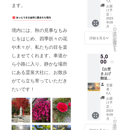
1人
ク）】
ます。
お届
お札や
け予
お守り
定：
など、
2023
年09
神社に
こ
月
お返し
の
境内には、秋の見事なもみ
リ
しにい
タ
ー
く機会
ン
じをはじめ、四季折々の花
詳細を見る
を
がなく
選
択
て・・
や木々が、私たちの目を楽
す
る
・とい
しませてくれます。車道か
5,0
う方
に。 霊
00
円
ら小路に入り、静かな場所
泉大社
【お焚
にてお
にある霊泉大社に、お散歩
き上げ
焚き上
郵送受
げを行
がてら立ち寄っていただき
付（60
いま
支援
サイ
す。 レ
たいです！
者：
ズ）】
ター
0人
お札や
パック
お届
お守り
（340m
け予
など、
m×248
定：
神社に
2023
mm）
年09
お返し
でお送
こ
月
しにい
りくだ
の
リ
く機会
さい。
タ
ー
がなく
受け取