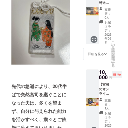
郵送受
いま
のはお
い。
付（100
す。 80
受けで
※2023
支援
サイ
サイズ
きませ
年9月か
者：
ズ）】
の宅配
ん。 ※
0人
ら1年以
お札や
便でお
お送り
内にお
お届
お守り
送りく
いただ
け予
送りく
など、
ださ
定：
く箱の
ださ
神社に
2023
い。 受
サイズ
い。
年09
お返し
け取り
の3辺合
こ
月
しにい
時とお
の
計が
リ
く機会
焚き上
タ
60cm以
ー
がなく
げ時の
ン
内に収
詳細を見る
を
て・・
写真を
選
まるよ
択
・とい
メール
す
うに梱
る
う方
にてお
包して
10,
に。 霊
送りし
くださ
残り9
泉大社
000
ます。
い。 ※
円
にてお
※金属、
送料は
【宮司
焚き上
石がつ
先代の急逝により、20代半
支援者
のオン
げを行
いたも
さまの
ライン
ばで突然宮司を継ぐことに
いま
のはお
ご負担
相談】
す。
受けで
となり
支援
なった夫は、多くを望ま
霊泉大
100サイ
きませ
ます。
者：
社の宮
ズの宅
ん。 ※
1人
＜発払
ず、自分に与えられた能力
司に、
配便で
お送り
い＞に
お届
オンラ
お送り
いただ
け予
てお送
を活かすべく、粛々とご依
インで
くださ
定：
く箱の
りくだ
相談が
2023
い。 受
サイズ
頼に応えてまいりました
。
さい。