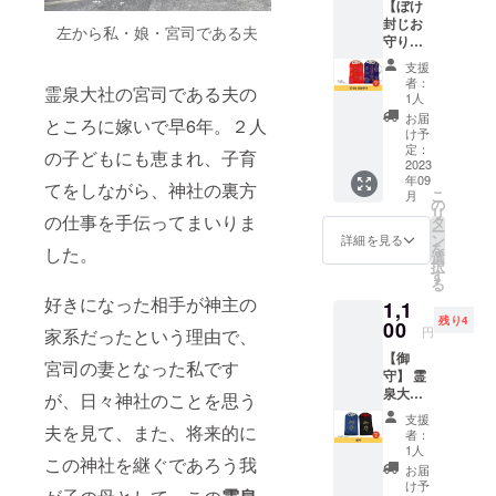
【ぼけ
※送料込
封じお
みのお
左から私・娘・宮司である夫
守り】
値段で
霊泉大
す。
支援
社の、
者：
霊泉大社の宮司である夫の
ぼけ封
1人
じのお
お届
ところに嫁いで早6年。２人
守りで
け予
す。 最
定：
の子どもにも恵まれ、子育
期まで
2023
年09
忘れな
てをしながら、神社の裏方
こ
月
いでほ
の
リ
しい、
の仕事を手伝ってまいりま
タ
ー
忘れた
ン
詳細を見る
を
した。
くな
選
択
い、と
す
る
いう方
好きになった相手が神主の
1,1
に。 ※
残り4
送料込
00
円
家系だったという理由で、
みのお
【御
値段で
宮司の妻となった私です
守】 霊
す。 ※
泉大社
色はお
が、日々神社のことを思う
の御守
選びい
支援
をお届
夫を見て、また、将来的に
ただけ
者：
けしま
ませ
1人
この神社を継ぐであろう我
す。 あ
ん。ご
お届
なた
了承く
け予