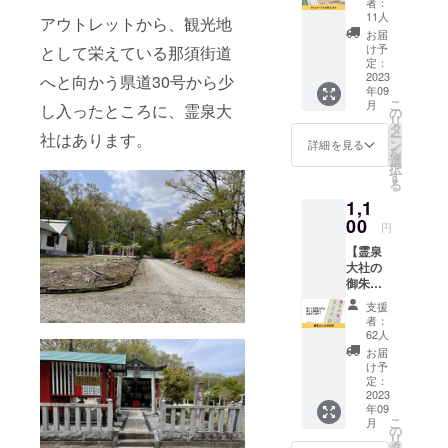
者：
トをた
者さま
11人
アウトレットから、観光地
だただ
のご負
お届
応援し
担とな
け予
として栄えている那須街道
たい人
りま
定：
向けの
2023
す。 ※
へと向かう県道30号から少
年09
リター
ご供養
こ
月
し入ったところに、霊泉大
ンで
の所要
の
リ
す。 プ
時間は
タ
ー
社はあります。
ロジェ
約1時間
ン
詳細を見る
を
クト
です。
選
択
オー
す
る
ナー・
1,1
安田凪
から熱
00
円
いお礼
【霊泉
のメー
大社の
ルをお
御朱
送りさ
印】 新
せてい
支援
しく作
ただき
者：
成した
ます。
62人
印を押
なお、
お届
した御
支援時
け予
朱印を
に上乗
定：
お送り
2023
せ支援
年09
しま
が可能
こ
月
す！ 豊
です。
の
リ
受大神
応援の
タ