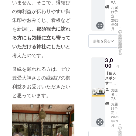
にお越
ス】 霊
す。 ※
いません。そこで、縁結び
0人
しくだ
泉大社
所要時
お届
の御利益が伝わりやすい御
さい。
の宮司
間は約
け予
※1名様
による
60分で
定：
朱印やおみくじ、看板など
分で
お祓い
2023
す。 ※
年09
す。 ※
（お加
日程は
を新調し、
那須観光に訪れ
こ
月
日程は
持）を
別途調
の
リ
別途調
受けら
整させ
タ
る方にも気軽に立ち寄って
ー
整させ
れま
ていた
ン
詳細を見る
を
ていた
す。 1
だきま
選
いただける神社にしたい
と
択
だきま
日コー
す。 ※
す
る
す。 ※
スで、
考えたのです。
交通費
3,0
遠隔で
お守り
は支援
のお祓
もお渡
00
者さま
円
良縁を願われる方は、ぜひ
いはお
ししま
のご負
【個人
受けで
す。 体
担とな
豊受大神さまの縁結びの御
スポン
きませ
調の変
りま
サー】
ん。 ※
化など
す。 ※
利益をお受けいただきたい
霊泉大
交通費
が起こ
有効期
支援
社の個
は支援
る場合
限は
者：
と思っています。
人スポ
者さま
があり
2023年
7人
ンサー
のご負
ます。
9月から
お届
になれ
担とな
付き添
1年間で
け予
る権利
りま
いの方
定：
す。
です。
2023
す。 ※
と一緒
年09
霊泉大
有効期
にお越
こ
月
社のHP
限は
しくだ
の
リ
に支援
2023年
さい。
タ
ー