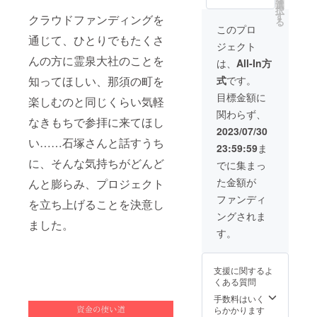
です。
選
択
あの人
す
クラウドファンディングを
る
の心の
このプロ
扉が開
通じて、ひとりでもたくさ
ジェクト
きます
よう
んの方に霊泉大社のことを
は、
All-In方
に・・
式
です。
知ってほしい、那須の町を
・ あな
たの大
目標金額に
楽しむのと同じくらい気軽
切な想
関わらず、
いが届
なきもちで参拝に来てほし
きます
2023/07/30
よう
い……石塚さんと話すうち
23:59:59
ま
に・・
・ とい
に、そんな気持ちがどんど
でに集まっ
う気持
た金額が
んと膨らみ、プロジェクト
ちで祈
願して
ファンディ
を立ち上げることを決意し
いま
ングされま
す。 ※
ました。
送料込
す。
みのお
値段で
す。
支援に関するよ
くある質問
手数料はいく
らかかります