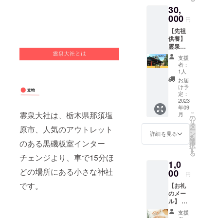
ます。
30,
※送料込
みのお
000
円
値段で
【先祖
す。
供養】
霊泉大
社でご
支援
先祖さ
者：
まのご
1人
供養を
お届
いたし
け予
ます。
定：
お盆、
2023
年09
お彼
こ
霊泉大社は、栃木県那須塩
月
岸、ご
の
リ
命日な
タ
原市、人気のアウトレット
ー
どにど
ン
詳細を見る
を
うぞ。
選
のある黒磯板室インター
択
※ご利用
す
る
の際は
チェンジより、車で15分ほ
1,0
事前の
どの場所にある小さな神社
ご予約
00
円
をお願
です。
【お礼
いいた
のメー
しま
ル】 こ
す。 ※
のプロ
交通費
支援
ジェク
は支援