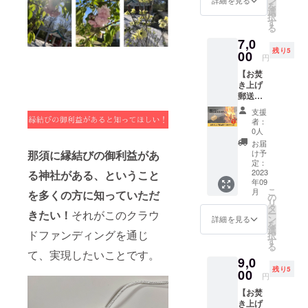
ン
詳細を見る
を
て・・
り時と
選
択
・とい
お焚き
す
る
う方
上げ時
7,0
に。 霊
の写真
残り5
泉大社
00
をメー
円
にてお
ルにて
【お焚
焚き上
お送り
き上げ
げを行
しま
郵送受
いま
す。 ※
付（80
す。 60
金属、
支援
サイ
サイズ
石がつ
者：
ズ）】
の宅配
いたも
0人
お札や
便でお
のはお
お届
お守り
送りく
受けで
け予
那須に縁結びの御利益があ
など、
ださ
定：
きませ
神社に
2023
る神社がある、ということ
い。 受
ん。 ※
年09
お返し
け取り
レター
こ
月
を多くの方に知っていただ
しにい
時とお
の
パッ
リ
く機会
焚き上
タ
ク、レ
ー
きたい！
それがこのクラウ
がなく
げ時の
ン
ター
詳細を見る
を
て・・
写真を
選
パック
ドファンディングを通じ
択
・とい
メール
す
プラス
る
う方
にてお
の封筒
て、実現したいことです。
9,0
に。 霊
送りし
をご用
残り5
泉大社
00
ます。
意いた
円
にてお
※金属、
だきお
【お焚
焚き上
石がつ
送りく
き上げ
げを行
いたも
ださ