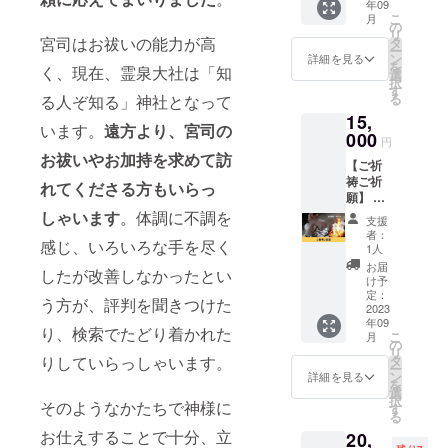
年09
できま
け取り
の3辺合
※2023
こ
月
す！ お
時とお
の
計が
年9月か
リ
祓いの
焚き上
宮司はお祓いの能力が高
タ
80cm以
ら1年以
ー
ことや
げ時の
ン
内に収
詳細を見る
内にお
を
く、現在、霊泉大社は「知
お墓、
写真を
選
まるよ
送りく
択
仏壇、
メール
す
うに梱
ださ
る
る人ぞ知る」神社となって
神棚の
にてお
包して
い。
15,
ことな
送りし
くださ
います。
遠方より、宮司の
ど、幅
000
ます。
い。 ※
円
広くお
※金属、
送料は
お祓いやお加持を求めて訪
【ご祈
答えし
石がつ
支援者
祷ご祈
ます。
いたも
れてくださる方もいらっ
さまの
願】 霊
オンラ
のはお
ご負担
泉大社
インな
しゃいます
。体調に不調を
受けで
となり
支援
でご祈
のでお
きませ
ます。
者：
感じ、いろいろな手を尽く
祷・ご
好きな
ん。 ※
1人
＜発払
祈願を
場所で
お送り
い＞に
お届
したが改善しなかったとい
受けら
ご相談
いただ
け予
てお送
れま
いただ
定：
く箱の
りくだ
う方が、評判を聞きつけた
す。 ご
2023
けま
サイズ
さい。
年09
祈祷と
す！ ※
の3辺合
※2023
り、検索でたどり着かれた
こ
月
は神様
相談時
の
計が
年9月か
リ
への願
間は約
タ
りしていらっしゃいます。
100cm
ら1年以
ー
い事を
60分で
ン
以内に
詳細を見る
内にお
を
より強
す。 ※
選
収まる
送りく
択
く届け
そのようなかたちで神様に
日程は
す
ように
ださ
る
るとと
別途調
梱包し
い。
お仕えすることで十分、立
20,
もに、
整させ
てくだ