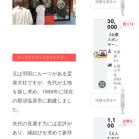
者とし
9月から
※1名様
ン
詳細を見る
を
てお名
1年間で
分で
選
択
前を掲
す。
す。 ※
す
る
載させ
日程は
30,
ていた
別途調
残り18
だきま
000
整させ
円
す。 あ
ていた
【企業
なたの
だきま
スポン
お名前
す。 ※
サー】
をPRで
遠隔で
霊泉大
きま
のお祓
支援
社の企
す。
いはお
者：
業スポ
https://
受けで
2人
ンサー
www.rei
きませ
お届
になれ
sentais
ん。 ※
け予
元は羽田にルーツがある霊
る権利
ya.com/
定：
交通費
です。
2023
※掲載す
は支援
泉大社ですが、先代が土地
年09
霊泉大
るお名
者さま
こ
月
社のHP
前を備
の
のご負
を探し求め、1989年に現在
リ
に企業
考欄に
タ
担とな
ー
スポン
ご記入
の那須塩原市に創建しまし
ン
りま
詳細を見る
を
サーと
くださ
選
す。 ※
択
た。
して企
い。 ※
す
有効期
る
業名、
ニック
限は
1,1
企業の
ネーム
2023年
在庫な
先代の見通す力には定評が
ホーム
00
でのご
し
9月から
円
ページ
参加も
1年間で
あり、縁結びを求めて参拝
【えん
のリン
できま
す。
むすび
クを掲