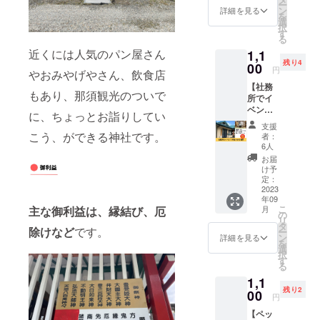
ー
さまの
気持ち
ン
詳細を見る
を
縁結び
の上乗
選
択
の御利
せ、大
す
る
益があ
歓迎で
近くには人気のパン屋さん
1,1
ります
す！
残り4
よう、
00
円
やおみやげやさん、飲食店
心を込
【社務
めてお
もあり、那須観光のついで
所でイ
届けし
ベント
ます。
に、ちょっとお詣りしてい
開催で
お持ち
支援
きる権
の御朱
こう、ができる神社です。
者：
利】 霊
印帳に
6人
泉大社
お貼り
お届
の社務
くださ
け予
所で、
い。 ※
定：
イベン
2023
送料込
年09
ト開催
みのお
こ
月
主な御利益は、縁結び、厄
ができ
値段で
の
リ
ます！
す。
タ
除けなど
です。
ー
ワーク
ン
詳細を見る
を
ショッ
選
択
プやお
す
る
話し会
1,1
などに
残り2
ご活用
00
円
くださ
【ペッ
い。 ■