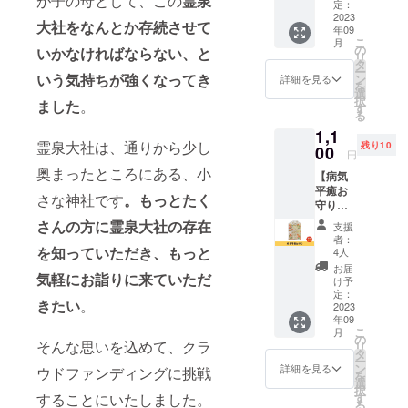
が子の母として、この
霊泉
や、あ
ださ
定：
なたの
2023
い。
大社をなんとか存続させて
年09
大切な
こ
月
方のご
の
いかなければならない、と
リ
無事を
タ
ー
願って
いう気持ちが強くなってき
ン
詳細を見る
を
いま
選
択
ました
。
す！ ※
す
る
送料込
1,1
みのお
霊泉大社は、通りから少し
残り10
値段で
00
円
す。 ※
奥まったところにある、小
【病気
色はお
平癒お
選びい
さな神社です
。もっとたく
守り】
ただけ
霊泉大
ませ
さんの方に霊泉大社の存在
支援
社の病
ん。ご
者：
気平癒
了承く
を知っていただき、もっと
4人
お守り
ださ
お届
気軽にお詣りに来ていただ
です。
い。
け予
早く良
定：
きたい
。
くなっ
2023
年09
てほし
こ
月
い、と
の
そんな思いを込めて、クラ
リ
いう願
タ
ー
いを込
ン
詳細を見る
ウドファンディングに挑戦
を
めてお
選
択
届けし
す
することにいたしました。
る