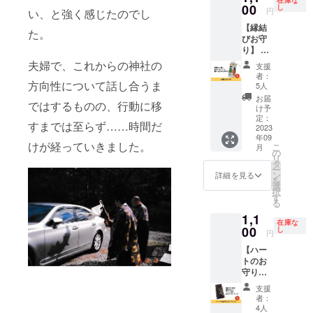
ますよ
00
し
円
い、と強く感じたのでし
う、願
【縁結
いを込
た。
びお守
めたお
り】 縁
守りで
結びと
す。 ※
夫婦で、これからの神社の
支援
いえば
送料込
者：
霊泉大
方向性について話し合うま
みのお
5人
社！ 素
値段で
お届
ではするものの、行動に移
敵なご
す。
け予
縁に恵
定：
すまでは至らず……時間だ
まれま
2023
年09
すよ
けが経っていきました。
こ
月
う、願
の
リ
いを込
タ
ー
めたお
ン
詳細を見る
を
守りで
選
択
す。 ※
す
る
送料込
1,1
みのお
在庫な
値段で
00
し
円
す。
【ハー
トのお
守りス
トラッ
支援
プ】 縁
者：
結びの
4人