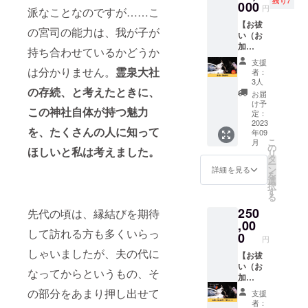
残り7
自身の
000
ていた
さい。
円
派なことなのですが……こ
願いを
だきま
※送料は
【お祓
改めて
す。 ※
支援者
の宮司の能力は、我が子が
い（お
決意・
有効期
さまの
加
確認す
限は
ご負担
持ち合わせているかどうか
持）】
るとい
2023年
となり
支援
霊泉大
う行為
は分かりません。
霊泉大社
9月から
ます。
者：
社の宮
です。
1年間で
3人
＜発払
司によ
の存続、と考えたときに、
願い事
す。
い＞に
お届
るお祓
に対す
け予
てお送
この神社自体が持つ魅力
い（お
る漠然
定：
りくだ
加持）
2023
とした
さい。
を、たくさんの人に知って
年09
を受け
不安や
※2023
こ
月
られま
雑念を
の
年9月か
ほしいと私は考えました。
リ
す。 1
取り払
タ
ら1年以
ー
回あた
い、神
ン
詳細を見る
内にお
を
り約1時
様のお
選
送りく
択
間で
力添え
す
ださ
る
す。 体
を頂き
い。
250
調の変
先代の頃は、縁結びを期待
心を整
化など
,00
えるこ
して訪れる方も多くいらっ
が起こ
とで、
0
円
る場合
落ち着
しゃいましたが、夫の代に
があり
【お祓
いて目
ます。
い（お
標に取
なってからというもの、そ
付き添
加
り組む
いの方
持）・1
心が生
の部分をあまり押し出せて
支援
と一緒
日コー
まれま
者：