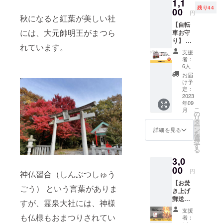
1,1
前、連
もお使
残り44
絡先を
00
いいた
円
秋になると紅葉が美しい社
書いた
だけま
【自転
用紙を
す。 ※
には、大元帥明王がまつら
車お守
カプセ
送料込
り】 普
ルの中
みのお
れています。
段気軽
に入れ
値段で
支援
に乗る
られま
す。
者：
自転車
す。 ※
6人
で、大
送料込
お届
事な方
みのお
け予
が無事
値段で
定：
でいら
2023
す。
年09
れるよ
こ
月
うに。
の
リ
自転車
タ
ー
お守り
ン
詳細を見る
を
をお届
選
択
けしま
す
る
す！ ※
3,0
送料込
みのお
00
円
神仏習合（しんぶつしゅう
値段で
【お焚
す。
ごう） という言葉がありま
き上げ
郵送受
すが、霊泉大社には、神様
付（レ
支援
ター
も仏様もおまつりされてい
者：
パッ