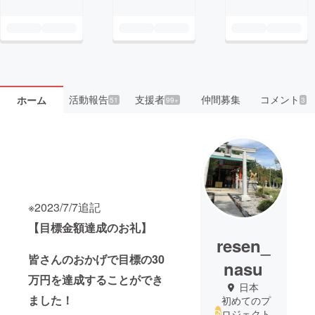
活動報告
支援者
仲間募集
コメント
ホーム
51
99+
3
※2023/7/7追記
【目標金額達成のお礼】
resen_
皆さんのおかげで目標の30
nasu
万円を達成することができ
日本
ました！
初めてのプ
ロジェクト