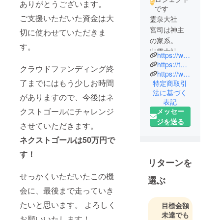
ありがとうございます。
です
ご支援いただいた資金は大
霊泉大社
宮司は神主
切に使わせていただきま
の家系。
す。
出雲大社内
https://www.reisentaisya.com/
の大社國學
https://twitter.com/isrhMF74FKVDhLJ
クラウドファンディング終
館に学ぶ。
https://www.instagram.com/p/CqhKZXTgnXk/
了までにはもう少しお時間
特定商取引
通常の神社
法に基づく
の業務に加
がありますので、今後はネ
表記
えて、家
クストゴールにチャレンジ
メッセー
相・縁結
ジを送る
させていただきます。
び・体調変
化・霊的障
ネクストゴールは50万円で
り相談など
す！
を得意とす
リターンを
る。
せっかくいただいたこの機
選ぶ
厄祓い（悪
会に、最後まで走っていき
魔祓い）の
能力には定
たいと思います。 よろしく
目標金額
評がありリ
未達でも
お願いいたします！