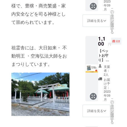
んにも
2023
属の
様で、豊穣・商売繁盛・家
年09
お守り
ネーム
こ
月
を！ 首
シール
の
内安全などを司る神様とし
リ
輪につ
にお名
タ
ー
けられ
前等を
ン
詳細を見る
て崇められています。
を
る、小
書き、
選
択
さ目サ
迷子札
す
る
イズと
として
1,1
なって
もお使
残り2
いま
00
いいた
円
祖霊舎には、大日如来・ 不
す。 車
だけま
【ペッ
のライ
す。 ※
動明王 ・空海弘法大師をお
トお守
ト等に
送料込
り】 あ
強く反
みのお
まつりしています。
なたの
射する
値段で
支援
お家の
ため、
す。
者：
ペット
事故防
2人
にもお
止にも
お届
守り
なりま
け予
を！ カ
す。 付
定：
プセル
2023
属の
年09
タイプ
ネーム
こ
月
の小さ
シール
の
リ
目サイ
にお名
タ
ー
ズで
前等を
ン
詳細を見る
を
す。
書き、
選
択
ペット
迷子札
す
る
のお名
として