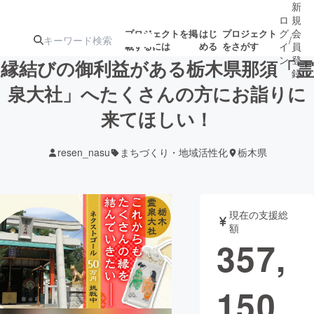
新
ロ
規
グ
会
プロジェクトを掲
はじ
プロジェクト
/
載するには
める
をさがす
イ
員
ン
登
縁結びの御利益がある栃木県那須「霊
録
泉大社」へたくさんの方にお詣りに
来てほしい！
人気のプロ
注目のリ
注目の新着プロ
募集終了が近いプ
もうすぐ公開
ジェクト
ターン
ジェクト
ロジェクト
されます
resen_nasu
まちづくり・地域活性化
栃木県
アート・写真
音楽
現在の支援総
テクノロジー・ガジェット
ゲーム・サ
額
357,
映像・映画
書籍・雑誌
150
ビジネス・起業
チャレンジ