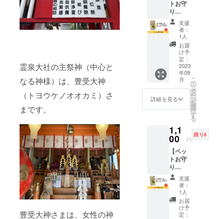
トお守
実施に
り
ついて■
（猫）
開催曜
支援
】 大切
日：平
者：
な家族
日 時間
1人
の一
帯：
お届
員、猫
13:00～
け予
ちゃん
17:30
定：
霊泉大社の主祭神（中心と
にもお
2023
広さ：
年09
守り
12畳程
こ
月
なる神様）は、豊受大神
を！ 首
度 設
の
リ
輪につ
備：6人
タ
（トヨウケノオオカミ）さ
ー
けられ
掛け
ン
詳細を見る
を
る、小
テーブ
選
まです。
択
さ目サ
ル ※日
す
る
イズと
程は別
1,1
なって
途調整
残り6
いま
00
させて
円
す。 車
いただ
【ペッ
のライ
きま
トお守
ト等に
す。 ※
り
強く反
有効期
（犬）
射する
限は
支援
】 大切
ため、
2023年
者：
な家族
事故防
9月から
1人
の一
止にも
1年間で
お届
員、わ
なりま
す。
け予
豊受大神さまは、女性の神
んちゃ
す。 付
定：