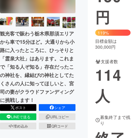
円
まちづくり・地域活性化
CAMPFIRE for Social Good
CAMPFIRE Creation
119%
観光客で賑わう栃木県那須エリア
CAMPFIREふるさと納税
machi-ya
コミュニティ
目標金額は
から車で15分ほど。大通りから小
300,000円
路に入ったところに、ひっそりと
「霊泉大社」はあります。これま
支援者数
で「知る人ぞ知る」存在だったこ
114
の神社を、縁結びの神社としてた
くさんの人に知ってほしいと、宮
人
司の妻がクラウドファンディング
に挑戦します！
ポスト
シェア
LINEで送る
URLコピー
募集終了まで残
り
埋め込み
QRコード