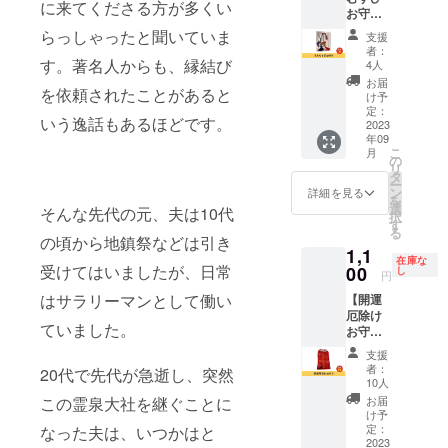
す。 ※
に来てくださる方が多くい
お守
載させ
掲載期
り】 2
ていた
間は
らっしゃったと聞いていま
支援
色セッ
だきま
2023年
者：
トの、
す。 あ
す。著名人からも、縁結び
9月から
4人
えんむ
なたの
1年間で
お届
を依頼されたことがあると
すびの
企業名
す。
け予
お守り
をPRで
定：
いう逸話もあるほどです。
です。
2023
きま
年09
「つな
す。
こ
月
がった
https://
の
リ
ご縁が
www.rei
タ
ー
ずっと
sentais
ン
詳細を見る
を
続きま
ya.com/
選
そんな先代の元、夫は10代
択
すよう
※掲載内
す
る
に」と
容は
の頃から地鎮祭などは引き
1,1
いうあ
メール
在庫な
なたの
受けてはいましたが、日常
00
にて打
し
円
想いを
合せさ
はサラリーマンとして働い
【開運
込め
せてい
厄除け
て、大
ただき
ていました。
お守
切な人
ます。
り】 霊
とお揃
※ネット
支援
泉大社
いでお
ワーク
者：
20代で先代が急逝し、突然
の開運
持ちく
販売や
10人
厄除け
ださ
企業イ
お届
この霊泉大社を継ぐことに
お守り
い！ ※
メージ
け予
です。
送料込
定：
なった夫は、いつかはと
が相違
かばん
2023
みのお
する場