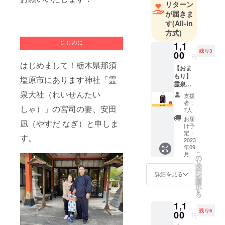
リターン
ピーターが
が届きま
多い。
す
(All-in
方式)
1,1
残り3
00
円
はじめまして！栃木県那須
【おま
もり】
塩原市にあります神社「霊
霊泉大
社のお
泉大社（れいせんたい
支援
まもり
者：
しゃ）」の宮司の妻、安田
です。
7人
あなた
お届
凪（やすだ なぎ）と申しま
のこと
け予
をそっ
定：
す。
と見
2023
年09
守って
こ
月
くれま
の
リ
す。 か
タ
ー
ばんな
ン
詳細を見る
を
ど、身
選
択
につけ
す
る
るもの
1,1
につけ
残り6
てくだ
00
円
さい。