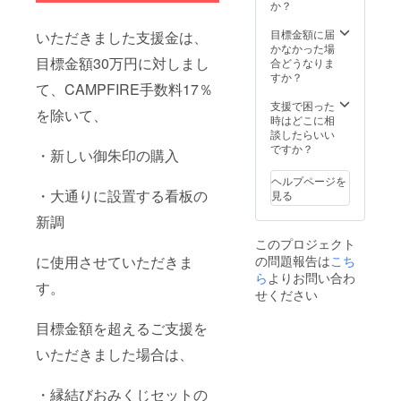
か？
目標金額に届
いただきました支援金は、
かなかった場
目標金額30万円に対しまし
合どうなりま
すか？
て、CAMPFIRE手数料17％
支援で困った
を除いて、
時はどこに相
談したらいい
ですか？
・新しい御朱印の購入
ヘルプページを
・大通りに設置する看板の
見る
新調
このプロジェクト
の問題報告は
こち
に使用させていただきま
ら
よりお問い合わ
す。
せください
目標金額を超えるご支援を
いただきました場合は、
・縁結びおみくじセットの