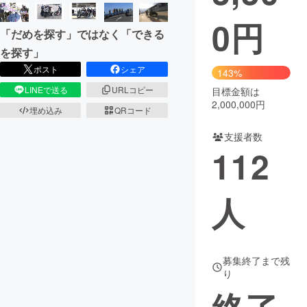
0
円
まちづくり・地域活性化
「だめを探す」ではなく「できる
を探す」
CAMPFIRE for Social Good
CAMPFIRE Creation
ポスト
シェア
143%
CAMPFIREふるさと納税
machi-ya
コミュニティ
LINEで送る
URLコピー
目標金額は
2,000,000円
埋め込み
QRコード
支援者数
112
人
募集終了まで残
り