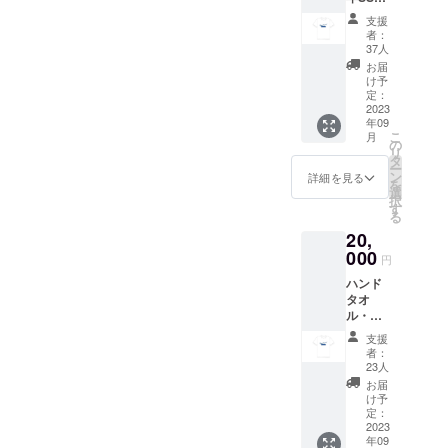
限定ロ
ホール
支援
ゴ入
ド出来
者：
り） ロ
ます。
37人
ゴデザ
サイ
お届
イン中
ズ：約
け予
ナイロ
75×75×
定：
ン素材
2023
123(m
年09
S・M・
m) 容
こ
月
L・
量：
の
リ
XL・
360ml
タ
ー
XXLの5
材質：
ン
詳細を見る
を
サイズ
ステン
選
択
展開 生
レス ※
す
る
産国：
現在デ
20,
ミャン
ザイン
マー ※
000
中のた
円
現在デ
め、写
ハンド
ザイン
真やロ
タオ
中のた
ゴはイ
ル・保
め、写
メージ
冷缶ホ
真やロ
となり
支援
ル
ゴはイ
ますの
者：
ダー・
メージ
でご了
23人
やる箱
となり
承くだ
お届
2023T
ますの
さい。
け予
シャツ
でご了
定：
3点セッ
2023
承くだ
年09
ト ハン
さい。