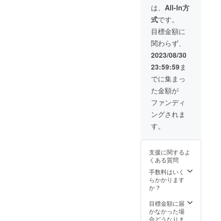
限定ロ
ゴ入
ゴ入
なく一
お届け
は、
All-In方
ゴ入
り） 無
り） 無
生の記
予定(小
式
です。
り）
撚糸パ
撚糸パ
念にな
冊子完
350㎖の
イル 生
イル 生
ります
成予定)
目標金額に
缶が
産国：
産国：
☆彡 上
は12月
関わらず、
ぴった
中国 サ
日本 サ
記体験
～2024
り入
イズ：
イズ：
＋ハン
年1月を
2023/08/30
り、缶
約
約
ドタオ
予定し
23:59:59
ま
飲料の
30cm×
30cm×
ル・保
ており
美味し
32cm
32cm
冷缶ホ
ます
でに集まっ
い温度
保冷缶
保冷缶
ル
が、前
た金額が
を保ち
ホル
ホル
ダー・
後する
ます。
ダー
ダー
やる箱
可能性
ファンディ
シリ
（2023
（2023
2023T
がござ
ングされま
コーン
年SSP
年SSP
シャツ
います
パーツ
限定ロ
限定ロ
3点セッ
のでご
す。
でがっ
ゴ入
ゴ入
ト ハン
了承く
ちり
り）
り）
ドタオ
ださ
ホール
350㎖の
350㎖の
ル
い。 上
支援に関するよ
ド出来
缶が
缶が
（2023
記＋ハ
くある質問
ます。
ぴった
ぴった
年限定
ンドタ
サイ
り入
り入
SSPロ
オル・
手数料はいく
ズ：約
り、缶
り、缶
ゴ入
保冷缶
らかかります
75×75×
飲料の
飲料の
り） 無
ホル
か？
123(m
美味し
美味し
撚糸パ
ダー・
m) 容
い温度
い温度
イル 生
やる箱
目標金額に届
量：
を保ち
を保ち
産国：
2023T
かなかった場
360ml
ます。
ます。
中国 サ
シャツ
合どうなりま