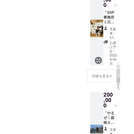
昼休み
飲料の
0
円
時に走
美味し
行体験
「SSP
い温度
できま
事務所
を保ち
す(免許
１日体
ます。
不要)
験」 事
シリ
支援
15分程
務・
コーン
者：
度/1回
オート
パーツ
4人
めった
バイ整
でがっ
お届
にない
備・備
ちり
け予
この
品整
ホール
定：
チャン
理・イ
2023
ド出来
年09
ス！こ
ベント
ます。
こ
月
のオー
に向け
サイ
の
リ
トバイ
た準備
ズ：約
タ
ー
走行体
など
75×75×
ン
詳細を見る
を
験して
SSPオ
123(m
選
択
みたい
フィス
m) 容
す
る
方はぜ
サポー
量：
200
ひ！ ※
ターと
360ml
イベン
して、
,00
材質：
ト日程
１日私
ステン
0
円
は後日
たちと
レス T
決まり
一緒に
「やる
シャツ
ます ※
サイド
ぜ！箱
（2023
ハン
スタン
根ター
年SSP
ディ
ドプロ
ンパイ
限定ロ
支援
キャッ
ジェク
ク
ゴ入
者：