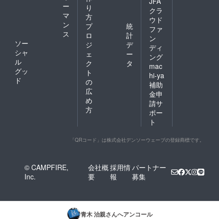
JFA
ー
り
クラ
マ
方
ウド
ン
プ
統
ファ
ス
ロ
計
ン
ソー
ジ
デ
ディ
シャ
ェ
ー
ング
ル
ク
タ
mac
グッ
ト
hi-ya
ド
の
補助
広
金申
め
請サ
方
ポー
ト
「QRコード」は株式会社デンソーウェーブの登録商標です。
© CAMPFIRE,
会社概
採用情
パートナー
Inc.
要
報
募集
青木 治親
さんへアンコール