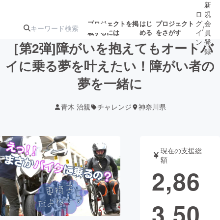
新
ロ
規
グ
会
プロジェクトを掲
はじ
プロジェクト
/
載するには
める
をさがす
イ
員
ン
登
［第2弾]障がいを抱えてもオートバ
録
イに乗る夢を叶えたい！障がい者の
夢を一緒に
人気のプロ
注目のリ
注目の新着プロ
募集終了が近いプ
もうすぐ公開
ジェクト
ターン
ジェクト
ロジェクト
されます
青木 治親
チャレンジ
神奈川県
アート・写真
音楽
現在の支援総
テクノロジー・ガジェット
ゲーム・サ
額
2,86
映像・映画
書籍・雑誌
3,50
ビジネス・起業
チャレンジ