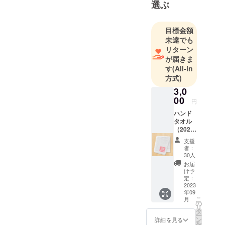
選ぶ
目標金額
未達でも
リターン
が届きま
す
(All-in
方式)
3,0
00
円
ハンド
タオル
（2023
年限定
支援
SSPロ
者：
ゴ入
30人
り） デ
お届
ザイン
け予
中 無撚
定：
糸パイ
2023
年09
ル 生産
こ
月
国：日
の
リ
本 サイ
タ
ー
ズ：約
ン
詳細を見る
を