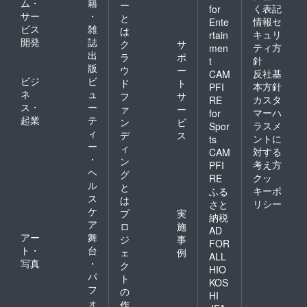
ム・
籍
ー
く表記
for
サー
・
と
情報セ
Ente
ビス
雑
は
キュリ
rtain
開発
誌
ク
サ
ティ方
men
出
ラ
ポ
針
t
版
ウ
ー
反社基
CAM
ビジ
ビ
ド
ト
本方針
PFI
ネ
ュ
フ
サ
カスタ
RE
ス・
ー
ァ
ー
マーハ
for
起業
テ
ン
ビ
ラスメ
Spor
ィ
デ
ス
ントに
ts
ー
ィ
対する
CAM
・
ン
考え方
PFI
ヘ
グ
クッ
RE
ル
と
キーポ
ふる
ス
は
リシー
さと
ケ
プ
実
納税
ア
ロ
施
AD
アー
舞
ジ
事
FOR
ト・
台
ェ
例
ALL
写真
・
ク
HIO
パ
ト
KOS
フ
の
HI
ォ
作