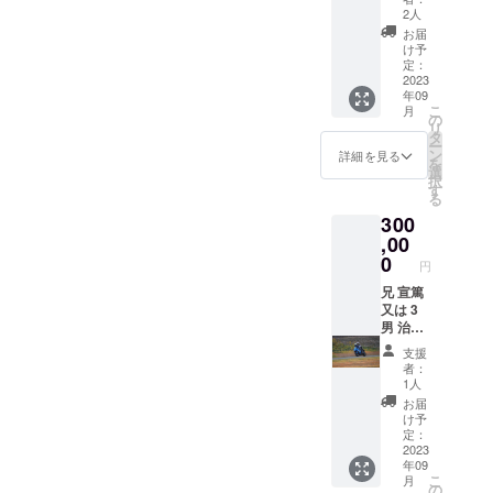
プがあ
トのサ
2023
り） ナ
2人
る方は
ポート
当日
イロン
お届
SSP事
業務を
（９月
素材
け予
務局を
しませ
１０
S・M・
定：
通して
んか？
日）
2023
L・
年09
申し込
デスク
青木兄
XL・
こ
月
み後、
ワー
弟と
XXLの5
の
リ
ご参加
ク、イ
ターン
サイズ
タ
ー
となり
ベント
パイク1
展開 生
ン
詳細を見る
を
ますの
の準備
往復
産国：
選
択
でご了
や片付
ツーリ
ミャン
す
る
承くだ
けなど
ング
マー ※
300
さい
の軽作
権」(自
現在デ
オート
業など
身で
,00
ザイン
バイは
色々
250cc
中のた
0
円
イメー
あって
以上の
め、写
ジで実
毎日忙
オート
兄 宣篤
真やロ
際に運
しい♪
バイを
又は 3
ゴはイ
転する
１日楽
持ち込
男 治親
メージ
ものと
しく
む事) 2
のサー
となり
支援
異なる
あっと
度と体
キット
ますの
者：
場合が
いう間
験でき
タンデ
でご了
1人
ありま
に過ご
ないか
ム体
承くだ
お届
す 上記
せます
もしれ
験 （1
さい。
け予
体験＋
よ～☆
ない、
度体験
定：
ハンド
彡 ※参
世界の
するま
2023
年09
タオ
加する
青木兄
で有
こ
月
ル・保
日によ
弟と
効）
の