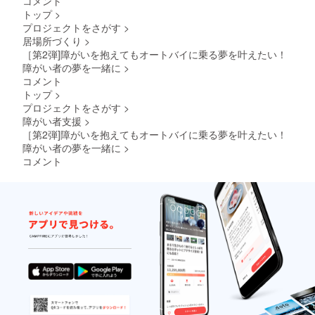
コメント
XL・
XL・
ド出来
り入
トップ
>
XXLの5
XXLの5
ます。
り、缶
プロジェクトをさがす
>
サイズ
サイズ
サイ
飲料の
居場所づくり
>
展開 生
展開 生
ズ：約
美味し
産国：
産国：
75×75×
い温度
［第2弾]障がいを抱えてもオートバイに乗る夢を叶えたい！
ミャン
ミャン
123(m
を保ち
障がい者の夢を一緒に
>
マー ※
マー ※
m) 容
ます。
コメント
現在デ
現在デ
量：
シリ
トップ
>
ザイン
ザイン
360ml
コーン
プロジェクトをさがす
>
中のた
中のた
材質：
パーツ
め、写
め、写
ステン
でがっ
障がい者支援
>
真やロ
真やロ
レス T
ちり
［第2弾]障がいを抱えてもオートバイに乗る夢を叶えたい！
ゴはイ
ゴはイ
シャツ
ホール
障がい者の夢を一緒に
>
メージ
メージ
（2023
ド出来
コメント
となり
となり
年SSP
ます。
ますの
ますの
限定ロ
サイ
でご了
でご了
ゴ入
ズ：約
承くだ
承くだ
り） ナ
75×75×
さい。
さい。
イロン
123(m
素材
m) 容
S・M・
量：
L・
360ml
XL・
材質：
XXLの5
ステン
サイズ
レス T
展開 生
シャツ
産国：
（2023
ミャン
年SSP