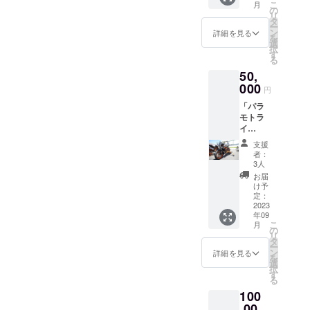
こ
月
ドタオ
の
リ
ル
タ
ー
（2023
ン
詳細を見る
を
年限定
選
択
SSPロ
す
る
ゴ入
50,
り） 無
撚糸パ
000
円
イル 生
「パラ
産国：
モトラ
日本 サ
イ
イズ：
ダー
約
支援
ステッ
30cm×
者：
プアッ
32cm
3人
ププロ
保冷缶
お届
グラム
ホル
け予
で使用
ダー
定：
してい
2023
（2023
年09
る補助
年SSP
こ
月
輪付き
限定ロ
の
リ
オート
ゴ入
タ
ー
バイ体
り）
ン
詳細を見る
を
験」
350㎖の
選
択
※SSPイ
缶が
す
る
ベント
ぴった
100
開催
り入
時 お
,00
り、缶