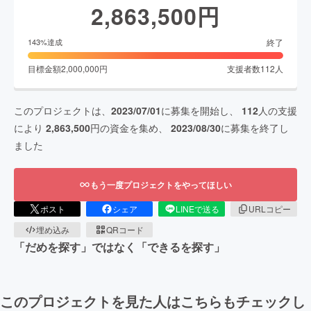
2,863,500
円
終了
143
%達成
目標金額
2,000,000
円
支援者数
112
人
このプロジェクトは、
2023/07/01
に募集を開始し、
112
人の支援
により
2,863,500
円の資金を集め、
2023/08/30
に募集を終了し
ました
もう一度プロジェクトをやってほしい
ポスト
シェア
LINEで送る
URLコピー
埋め込み
QRコード
「だめを探す」ではなく「できるを探す」
このプロジェクトを見た人はこちらもチェックし