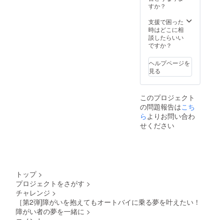
材質：
シリ
シリ
イズ：
3点セッ
すか？
ステン
コーン
コーン
約
ト ハン
レス T
パーツ
パーツ
30cm×
ドタオ
支援で困った
シャツ
でがっ
でがっ
32cm
ル
時はどこに相
（2023
ちり
ちり
保冷缶
（2023
談したらいい
年SSP
ホール
ホール
ホル
年限定
ですか？
限定ロ
ド出来
ド出来
ダー
SSPロ
ゴ入
ます。
ます。
（2023
ゴ入
ヘルプページを
り） ナ
サイ
サイ
年SSP
り） 無
見る
イロン
ズ：約
ズ：約
限定ロ
撚糸パ
素材
75×75×
75×75×
ゴ入
イル 生
S・M・
123(m
123(m
り）
産国：
このプロジェクト
L・
m) 容
m) 容
350㎖の
日本 サ
の問題報告は
こち
XL・
量：
量：
缶が
イズ：
XXLの5
360ml
360ml
ぴった
約
ら
よりお問い合わ
サイズ
材質：
材質：
り入
30cm×
せください
展開 生
ステン
ステン
り、缶
32cm
産国：
レス T
レス T
飲料の
保冷缶
ミャン
シャツ
シャツ
美味し
ホル
マー
（2023
（2023
い温度
ダー
年SSP
年SSP
を保ち
（2023
限定ロ
限定ロ
ます。
年SSP
トップ
>
ゴ入
ゴ入
シリ
限定ロ
プロジェクトをさがす
>
り） ナ
り） ナ
コーン
ゴ入
チャレンジ
>
イロン
イロン
パーツ
り）
素材
素材
でがっ
350㎖の
［第2弾]障がいを抱えてもオートバイに乗る夢を叶えたい！
S・M・
S・M・
ちり
缶が
障がい者の夢を一緒に
>
L・
L・
ホール
ぴった