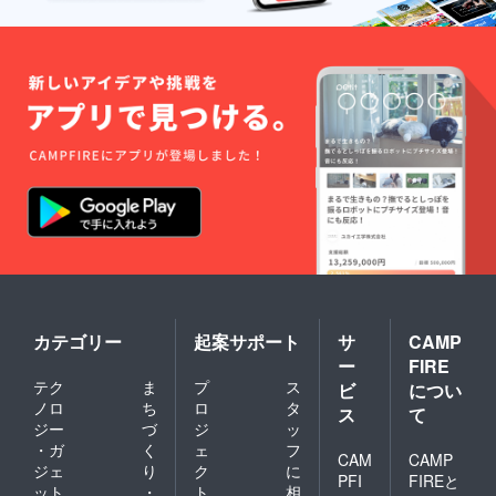
マー ※
限定ロ
現在デ
ゴ入
ザイン
り） ナ
中のた
イロン
め、写
素材
真やロ
S・M・
ゴはイ
L・
メージ
XL・
となり
XXLの5
ますの
サイズ
でご了
展開 生
承くだ
産国：
さい。
ミャン
マー ※
現在デ
ザイン
中のた
め、写
真やロ
カテゴリー
起案サポート
サ
CAMP
ゴはイ
ー
FIRE
メージ
となり
テク
ま
プ
ス
ビ
につい
ますの
ノロ
ち
ロ
タ
ス
て
でご了
ジー
づ
ジ
ッ
承くだ
・ガ
く
ェ
フ
さい。
CAM
CAMP
ジェ
り
ク
に
写真掲
PFI
FIREと
載枚数
ット
・
ト
相