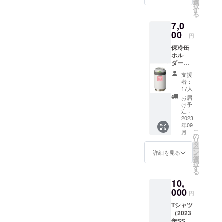
30cm×
選
択
32cm ※
す
る
現在デ
7,0
ザイン
中のた
00
円
め、写
保冷缶
真やロ
ホル
ゴはイ
ダー
メージ
（2023
となり
支援
年SSP
ますの
者：
限定ロ
でご了
17人
ゴ入
承くだ
お届
り）
さい。
け予
350㎖の
定：
缶が
2023
年09
ぴった
こ
月
り入
の
リ
り、缶
タ
ー
飲料の
ン
詳細を見る
を
美味し
選
択
い温度
す
る
を保ち
10,
ます。
シリ
000
円
コーン
Tシャツ
パーツ
（2023
でがっ
年SSP
ちり