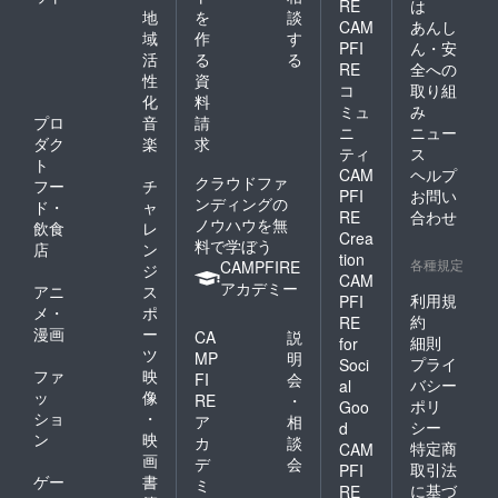
RE
は
の関係
地
を
談
CAM
あんし
上タオ
域
作
す
ルが
PFI
ん・安
活
る
る
載って
RE
全への
性
資
おりま
コ
取り組
せんが
化
料
ミュ
み
リター
プロ
音
請
ニ
ニュー
ン品に
ダク
楽
求
含まれ
ティ
ス
ト
ます。
CAM
ヘルプ
クラウドファ
フー
チ
PFI
お問い
ンディングの
ド・
ャ
RE
合わせ
ノウハウを無
飲食
レ
Crea
料で学ぼう
店
ン
tion
各種規定
CAMPFIRE
ジ
CAM
アカデミー
アニ
ス
利用規
PFI
メ・
ポ
約
RE
漫画
ー
CA
説
細則
for
ツ
MP
明
プライ
Soci
ファ
映
FI
会
バシー
al
ッ
像
RE
・
ポリ
Goo
ショ
・
ア
相
シー
d
ン
映
カ
談
特定商
CAM
画
デ
会
取引法
PFI
ゲー
書
ミ
に基づ
RE