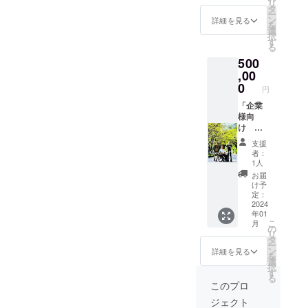
リ
冷缶ホ
り作業
ツーリ
（SSP
タ
ー
ル
内容が
ング ド
の通常
ン
詳細を見る
を
ダー・
異なり
キドキ
イベン
選
択
やる箱
ます 土
ワクワ
ト開催
す
る
2023T
日も可
ク！一
時、10
500
シャツ
（代表
生の思
分程度
3点セッ
出社時
い出に
走行に
,00
ト ハン
のみ）
なるこ
必要な
0
円
ドタオ
参加日
と間違
レーシ
ル
程は、
いなし
ング
「企業
（2023
要相談
☆彡 上
スーツ
様向
年限定
上記体
記体験
も貸出
け
SSPロ
験＋ハ
＋ハン
OK） プ
2023年
支援
ゴ入
ンドタ
ドタオ
ロライ
度版 無
者：
り） 無
オル・
ル・保
ダーの
料冊子
1人
撚糸パ
保冷缶
冷缶ホ
運転で
内の広
お届
イル 生
ホル
ル
レーシ
告半
け予
産国：
ダー・
ダー・
ングス
ページ
定：
日本 サ
やる箱
やる箱
ピード
掲載
2024
年01
イズ：
2023T
2023T
体
権」
こ
月
約
シャツ
シャツ
験！！
(デザイ
の
リ
30cm×
3点セッ
3点セッ
こんな
ンは貴
タ
ー
32cm
ト ハン
ト ハン
体験は
社にて
ン
詳細を見る
を
保冷缶
ドタオ
ドタオ
二度と
ご用意
選
択
ホル
ル
ル
出来な
くださ
す
る
ダー
（2023
（2023
いか
い) 1万
このプロ
（2023
年限定
年限定
も！？
冊発行
ジェクト
年SSP
SSPロ
SSPロ
間違い
予定