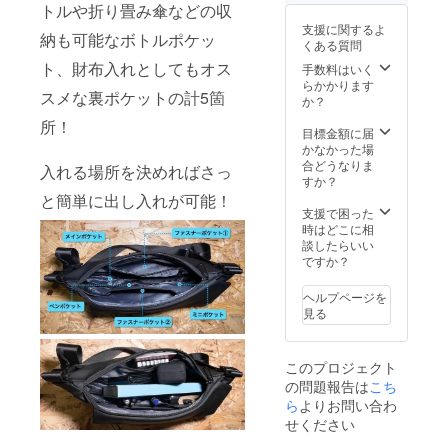
い。 ご
トルや折り畳み傘などの収
注文状
支援に関するよ
況、使
納も可能なボトルポケッ
くある質問
用する
ト、財布入れとしてもオス
部材の
手数料はいく
供給状
らかかります
スメな裏ポケットの計5箇
況、製
か？
造工程
所！
上の都
目標金額に届
合等に
かなかった場
より出
合どうなりま
入れる場所を決めればさっ
荷時期
すか？
が遅れ
と簡単に出し入れが可能！
る場合
支援で困った
があり
時はどこに相
ます。
談したらいい
ですか？
ヘルプページを
見る
このプロジェクト
の問題報告は
こち
ら
よりお問い合わ
せください