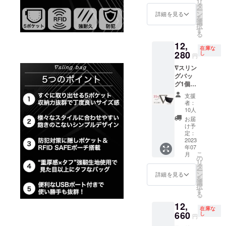
リ
料無
タ
ー
料） ご
ン
詳細を見る
を
支援が
選
択
予想よ
す
る
りも超
12,
えた場
在庫な
合など
280
し
円
市販価
∇スリン
格が変
グバッ
更とな
グ1個
る場合
一般販
がござ
支援
売予定
いま
者：
価格
す。 デ
10人
￥18,90
ザイ
お届
0の35%
ン・仕
け予
OFF→
様は変
定：
￥12,28
2023
更にな
年07
0（税
る可能
こ
月
込・送
性もご
の
リ
料無
ざいま
タ
ー
料） ご
す。ご
ン
詳細を見る
を
支援が
了承く
選
択
予想よ
ださ
す
る
りも超
い。 ご
12,
えた場
注文状
在庫な
合など
660
況、使
し
円
市販価
用する