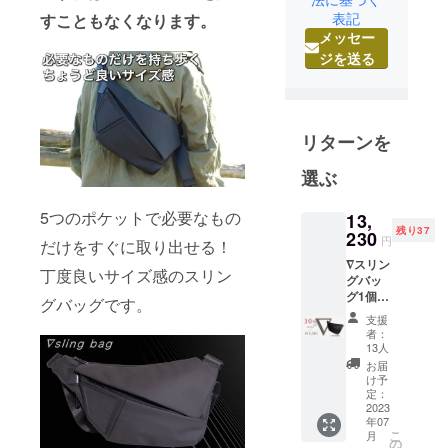
表記
すこともなくなります。
スタート
メッセー
し、皆様に
ジを送る
今までより
ももっと面
白い商品を
お届けした
リターンを
いという想
いから2021
選ぶ
年からクラ
5つのポケットで必要なもの
ウドファン
13,
残り37
230
ディング事
円
だけをすぐに取り出せる！
業をスター
∇スリン
丁度良いサイズ感のスリン
グバッ
トしまし
グ1個
グバッグです。
た。
一般販
支援
売予定
者：
価格
13人
￥18,90
お届
0の30%
け予
OFF→
定：
￥13,23
2023
年07
0（税
こ
月
込・送
の