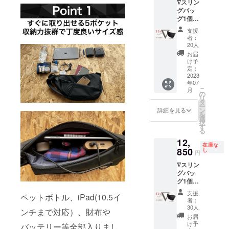
∇スリン
格が変
部材の
グバッ
更とな
供給状
グ1個
る場合
況、製
一般販
がござ
造工程
支援
売予定
いま
上の都
者：
価格
す。 デ
合等に
20人
￥18,90
ザイ
より出
お届
0の33%
ン・仕
荷時期
け予
OFF→
様は変
定：
が遅れ
￥12,66
2023
更にな
る場合
年07
0（税
る可能
があり
こ
月
込・送
性もご
の
ます。
リ
料無
ざいま
タ
ー
料） ご
す。ご
ン
詳細を見る
を
支援が
了承く
選
択
予想よ
ださ
す
る
りも超
い。 ご
12,
えた場
注文状
在庫な
合など
850
況、使
し
円
市販価
用する
∇スリン
格が変
部材の
グバッ
更とな
供給状
グ1個
る場合
況、製
一般販
がござ
造工程
支援
ペットボトル、iPad(10.5イ
売予定
いま
上の都
者：
価格
す。 デ
合等に
30人
ンチまで対応）、財布や
￥18,90
ザイ
より出
お届
0の32%
ン・仕
荷時期
け予
バッテリー等全部入りまし