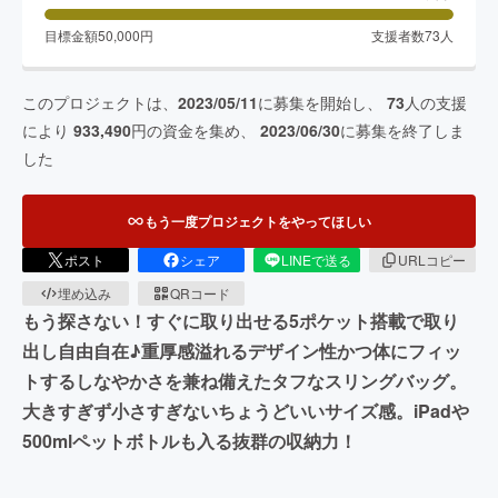
目標金額
50,000
円
支援者数
73
人
このプロジェクトは、
2023/05/11
に募集を開始し、
73
人の支援
により
933,490
円の資金を集め、
2023/06/30
に募集を終了しま
した
もう一度プロジェクトをやってほしい
ポスト
シェア
LINEで送る
URLコピー
埋め込み
QRコード
もう探さない！すぐに取り出せる5ポケット搭載で取り
出し自由自在♪重厚感溢れるデザイン性かつ体にフィッ
トするしなやかさを兼ね備えたタフなスリングバッグ。
大きすぎず小さすぎないちょうどいいサイズ感。iPadや
500mlペットボトルも入る抜群の収納力！