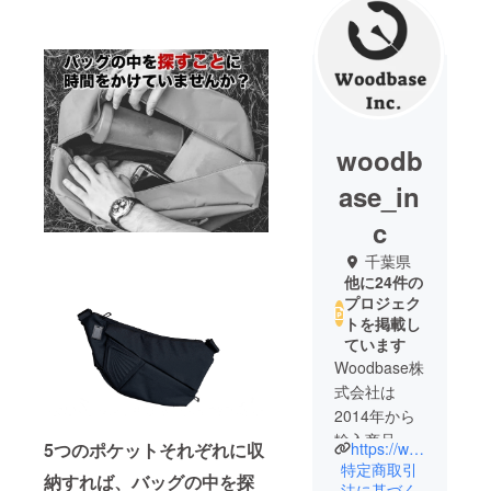
woodb
ase_in
c
千葉県
他に24件の
プロジェク
トを掲載し
ています
Woodbase株
式会社は
2014年から
輸入商品を
5つのポケットそれぞれに収
https://www.woodbaseinc.com/
中心とした
特定商取引
納すれば、バッグの中を探
物販事業を
法に基づく