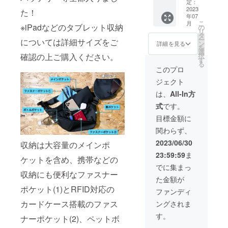
OFF→
様は変
定：
が遅れ
￥12,85
2023
更にな
る場合
た！
年07
0（税
る可能
があり
こ
月
込・送
※iPadなどのタブレット収納
性もご
の
ます。
リ
料無
ざいま
タ
ー
については詳細サイズをご
料） ご
す。ご
ン
詳細を見る
を
支援が
了承く
選
択
確認の上ご購入ください。
予想よ
ださ
す
る
りも超
い。 ご
このプロ
えた場
注文状
ジェクト
合など
況、使
市販価
用する
は、
All-In方
格が変
部材の
式
です。
更とな
供給状
る場合
況、製
目標金額に
がござ
造工程
関わらず、
いま
上の都
す。 デ
合等に
2023/06/30
収納は大容量のメインポ
ザイ
より出
23:59:59
ま
ン・仕
荷時期
ケットを含め、携帯などの
様は変
が遅れ
でに集まっ
更にな
収納にも便利なファスナー
る場合
た金額が
る可能
があり
ポケット(1)とRFID対応の
性もご
ます。
ファンディ
ざいま
カードケース搭載のファス
ングされま
す。ご
了承く
す。
ナーポケット(2)、ペットボ
ださ