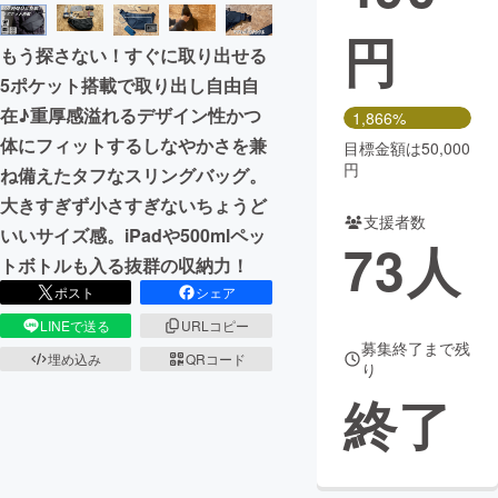
円
まちづくり・地域活性化
もう探さない！すぐに取り出せる
5ポケット搭載で取り出し自由自
CAMPFIRE for Social Good
CAMPFIRE Creation
在♪重厚感溢れるデザイン性かつ
1,866%
CAMPFIREふるさと納税
machi-ya
コミュニティ
体にフィットするしなやかさを兼
目標金額は50,000
円
ね備えたタフなスリングバッグ。
大きすぎず小さすぎないちょうど
支援者数
いいサイズ感。iPadや500mlペッ
73
人
トボトルも入る抜群の収納力！
ポスト
シェア
LINEで送る
URLコピー
募集終了まで残
埋め込み
QRコード
り
終了