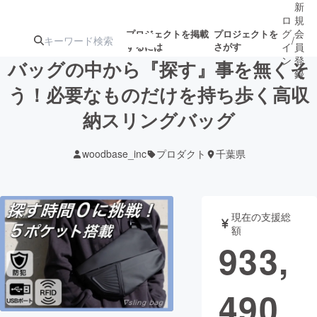
新
ロ
規
グ
会
プロジェクトを掲載
プロジェクトを
/
するには
さがす
イ
員
ン
登
バッグの中から『探す』事を無くそ
録
う！必要なものだけを持ち歩く高収
納スリングバッグ
人気のプロ
注目のリ
注目の新着プロ
募集終了が近いプ
もうすぐ公開
ジェクト
ターン
ジェクト
ロジェクト
されます
woodbase_inc
プロダクト
千葉県
アート・写真
音楽
現在の支援総
テクノロジー・ガジェット
ゲーム・サ
額
933,
映像・映画
書籍・雑誌
490
ビジネス・起業
チャレンジ