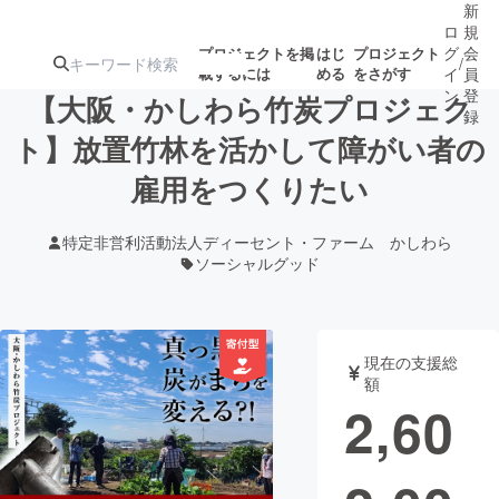
新
ロ
規
グ
会
プロジェクトを掲
はじ
プロジェクト
/
載するには
める
をさがす
イ
員
ン
登
【大阪・かしわら竹炭プロジェク
録
ト】放置竹林を活かして障がい者の
雇用をつくりたい
人気のプロ
注目のリ
注目の新着プロ
募集終了が近いプ
もうすぐ公開
ジェクト
ターン
ジェクト
ロジェクト
されます
特定非営利活動法人ディーセント・ファーム かしわら
ソーシャルグッド
アート・写真
音楽
テクノロジー・ガジェット
ゲーム・サ
現在の支援総
額
2,60
映像・映画
書籍・雑誌
ビジネス・起業
チャレンジ