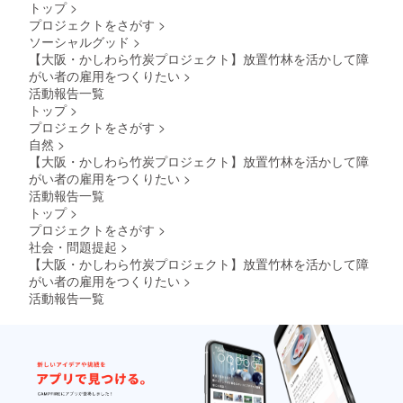
トップ
>
体験農
けま
プロジェクトをさがす
>
園での
す。 そ
ソーシャルグッド
>
収穫体
の際、
験
アトリ
【大阪・かしわら竹炭プロジェクト】放置竹林を活かして障
(2024.3
エイン
がい者の雇用をつくりたい
>
~4月頃)
カーブ
活動報告一覧
・収穫
のアー
トップ
>
内容は
ティス
プロジェクトをさがす
>
農作物
ト湯元
自然
>
の状況
光男さ
によっ
んのプ
【大阪・かしわら竹炭プロジェクト】放置竹林を活かして障
て変動
リント
がい者の雇用をつくりたい
>
します
作品
活動報告一覧
が えん
（画像
トップ
>
どう
三枚
プロジェクトをさがす
>
豆、大
目）で
根、い
パッ
社会・問題提起
>
ちごな
ケージ
【大阪・かしわら竹炭プロジェクト】放置竹林を活かして障
どを想
した箱
がい者の雇用をつくりたい
>
定して
でお送
活動報告一覧
いま
りしま
す。 ・
す。 ■
日程詳
ぶどう
細は後
園での
ほど
収穫体
メール
験あり
にて調
ます
整いた
(2023年