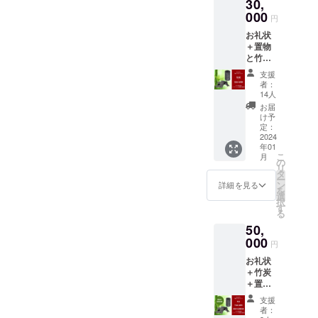
30,
礼状＋
の際、
ポスト
000
アトリ
円
カード
エイン
お礼状
＋活動
カーブ
＋置物
報告書
のアー
と竹炭
をお届
ティス
のセッ
けしま
ト湯元
支援
トで
す。 活
光男さ
者：
す。 使
動報告
んのプ
14人
用して
書は
リント
お届
いる竹
データ
作品
け予
炭は、
にて、
定：
（画像
大阪産
2024
年度末
二枚
年01
の竹を
の送付
目）で
こ
月
温度
となり
の
パッ
リ
（800
ます。
タ
ケージ
ー
度）で
ご希望
ン
した箱
詳細を見る
を
焼成し
の方に
選
でお送
択
た高品
は印刷
す
りしま
る
質なも
してお
す。
50,
ので
送りい
す。
000
たしま
円
■竹炭で
すの
お礼状
できた
で、備
＋竹炭
筒状
考欄に
＋置物
（ペン
印刷希
＋農園
立ての
望と記
支援
体験 ●
ような
載くだ
者：
置物と