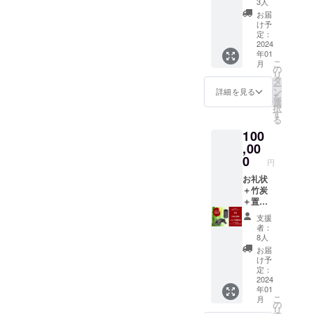
かたち
さい。
3人
竹炭ス
です）
お届
ティッ
の置物
け予
クの
は、
定：
セット
2024
ディー
年01
です。
セン
こ
月
使用
ト・
の
リ
してい
ファー
タ
ー
る竹炭
ム か
ン
詳細を見る
を
は、大
しわら
選
択
阪産の
など、
す
る
竹を温
ごく一
100
度（800
部でし
度）で
,00
か生産
焼成し
してい
0
円
た高品
ない貴
質なも
お礼状
重なも
ので
＋竹炭
ので
す。
＋置物
す。 １
■竹炭で
＋ぶど
枚もの
支援
できた
う収穫
の瓦状
者：
筒状
体験 ●
の竹炭
8人
（ペン
置物と
程度。
お届
立ての
竹炭ス
重さは
け予
ような
ティッ
約250グ
定：
かたち
クの
2024
ラムを
年01
です）
セット
入れて
こ
月
の置物
です。
いま
の
リ
は、
使用