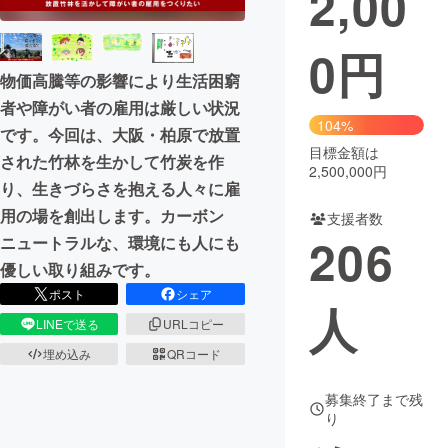
2,00
まちづくり・地域活性化
0
円
物価高騰等の影響により生活困窮
CAMPFIRE for Social Good
CAMPFIRE Creation
者や障がい者の雇用は厳しい状況
104%
CAMPFIREふるさと納税
machi-ya
コミュニティ
です。今回は、大阪・柏原で放置
目標金額は
された竹林を生かして竹炭を作
2,500,000円
り、生きづらさを抱える人々に雇
用の場を創出します。カーボン
支援者数
206
ニュートラルな、環境にも人にも
優しい取り組みです。
ポスト
シェア
人
LINEで送る
URLコピー
埋め込み
QRコード
募集終了まで残
り