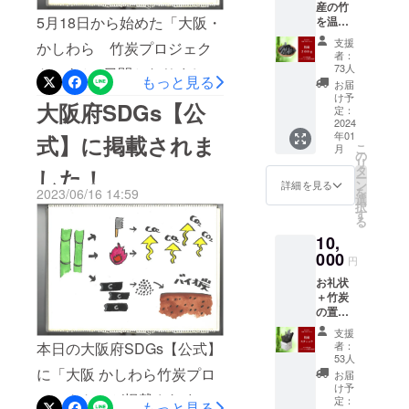
す。応援しています！頑
産の竹
らうことにしましたよ！頑
5月18日から始めた「大阪・
を温度
張ってください！」「資源
張ってください！」という
（800
支援
かしわら 竹炭プロジェク
度）で
の有効利用、雇用の維持、
者：
声には胸が熱くなりまし
焼成し
73人
ト」あと9日間となりました
促進、伝統あるブドウ産地
た高品
もっと見る
た。また、冨宅柏原市長さ
お届
質な竹
クラウドファンディング目
け予
の維持発展につながる活動
大阪府SDGs【公
炭で
まより心温まる応援メッ
定：
標である２５０万円に対し
す。 ・
2024
だ と思います。応援して
セージをいただき感激でし
年01
重さは
式】に掲載されま
こ
て、これまで１５１人の
月
約200グ
います！頑張ってくださ
の
た。このように多くの方々
リ
ラムで
タ
した！
方々から２,０５４,０００円
ー
い！」「めちゃくちゃ応援
す アト
ン
の温かいご支援のおかげで
詳細を見る
を
2023/06/16 14:59
リエイ
選
ものご寄付をいただきまし
してます 頑張って」最後
択
ンカー
達成できたことに感謝しま
す
る
た。目標額に対して 8２%
ブの
の3日間、100％達成を目指
す。これからがスタートで
10,
アー
の達成率となっています。
ティス
000
してどうぞよろしくお願い
円
す。「大阪・かしわら竹炭
ト湯元
あと少しで目標に達しま
お礼状
します。すでにご支援頂い
光男さ
プロジェクト」を実現し
＋竹炭
んのプ
す。このクラウドファン
た方もぜひ、まわりの方へ
の置物
リント
て、多くの生きづらさをか
使用
ディングは3000円からのご
作品
支援
お知らせいただけると幸い
かえる人々の働く場を創設
してい
（画像
者：
本日の大阪府SDGs【公式】
支援が可能です。また、村
る竹炭
二枚
53人
です
して、地域を元気にできる
は、大
目）で
に「大阪 かしわら竹炭プロ
お届
上財団さまにより、支援額
阪産の
パッ
け予
よう取り組みます。どうぞ
ジェクト」が掲載されまし
竹を温
ケージ
定：
が２倍となります。ご賛同
もっと見る