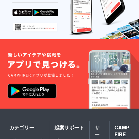
しま
8,9月頃)
す。 所
糖度18
要時
度以上
間：1時
のあ
間程度
ま〜い
持ち
マス
物：汚
カット
れても
収穫を
良い服
ご一緒
装、軍
に。 ・
手、タ
収穫内
オル等
容は農
農園に
作物の
お越し
状況に
になれ
よって
ない場
変動し
合は野
ますが
菜の詰
シャイ
め合わ
ンマス
せ(2000
カット
円相当)
(5000円
をお送
相当)を
りしま
想定し
すので
ていま
ご相談
す。 ・
カテゴリー
起案サポート
サ
CAMP
くださ
日程詳
ー
FIRE
い。
細は後
ほど