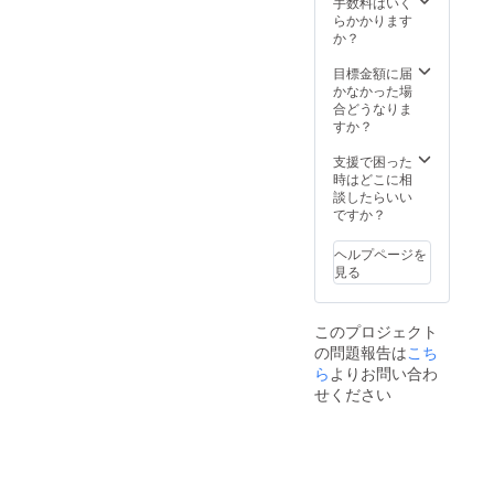
した箱
手数料はいく
り、部
など、
でお送
らかかります
屋のイ
ごく一
りしま
か？
ンテリ
部でし
す。
アとし
か生産
目標金額に届
て利用
してい
かなかった場
いただ
ない貴
合どうなりま
けま
重なも
すか？
す。 そ
ので
の際、
す。 １
支援で困った
アトリ
枚もの
時はどこに相
エイン
の瓦状
談したらいい
カーブ
の竹炭
ですか？
のアー
程度。
ティス
重さは
ヘルプページを
ト湯元
約250グ
見る
光男さ
ラムを
んのプ
入れて
リント
いま
このプロジェクト
作品
す。
の問題報告は
こち
（画像
消臭・
三枚
除湿作
ら
よりお問い合わ
目）で
用があ
せください
パッ
り、部
ケージ
屋のイ
した箱
ンテリ
でお送
アとし
りしま
て利用
す。 ■
いただ