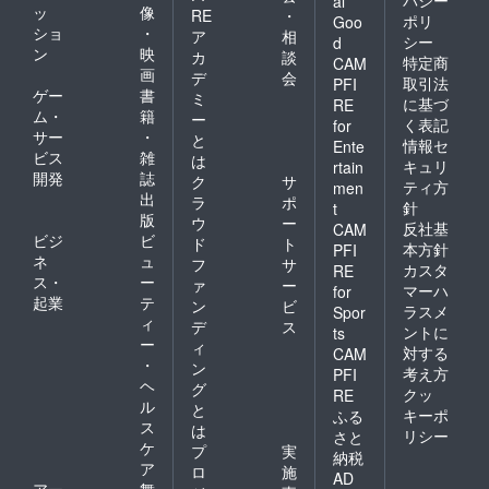
バシー
al
ッ
像
RE
・
談くだ
ポリ
Goo
ショ
・
さい。
ア
相
シー
d
ン
映
カ
談
特定商
CAM
画
デ
会
取引法
PFI
ゲー
書
ミ
に基づ
RE
ム・
籍
ー
く表記
for
サー
・
と
情報セ
Ente
ビス
雑
は
キュリ
rtain
開発
誌
ク
サ
ティ方
men
出
ラ
ポ
針
t
版
ウ
ー
反社基
CAM
ビジ
ビ
ド
ト
本方針
PFI
ネ
ュ
フ
サ
カスタ
RE
ス・
ー
ァ
ー
マーハ
for
起業
テ
ン
ビ
ラスメ
Spor
ィ
デ
ス
ントに
ts
ー
ィ
対する
CAM
・
ン
考え方
PFI
ヘ
グ
クッ
RE
ル
と
キーポ
ふる
ス
は
リシー
さと
ケ
プ
実
納税
ア
ロ
施
AD