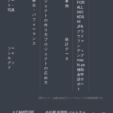
アー
舞
ジ
事
FOR
ト・
台
ェ
例
ALL
写真
・
ク
HIO
パ
ト
KOS
フ
の
HI
ォ
作
JFA
ー
り
クラ
マ
方
ウド
ン
プ
統
ファ
ス
ロ
計
ン
ソー
ジ
デ
ディ
シャ
ェ
ー
ング
ル
ク
タ
mac
グッ
ト
hi-ya
ド
の
補助
広
金申
め
請サ
方
ポー
ト
「QRコード」は株式会社デンソーウェーブの登録商標です。
© CAMPFIRE,
会社概
採用情
パートナー