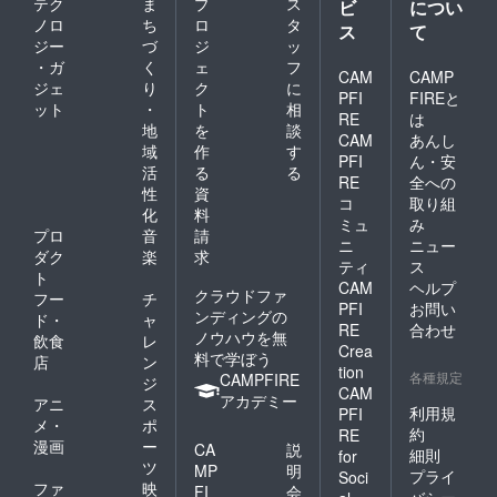
テク
ま
プ
ス
ビ
につい
メール
ノロ
ち
ロ
タ
ス
て
にて調
ジー
づ
ジ
ッ
整いた
・ガ
く
ェ
フ
しま
CAM
CAMP
ジェ
り
ク
に
す。 所
PFI
FIREと
要時
ット
・
ト
相
RE
は
間：1時
地
を
談
CAM
あんし
間程度
域
作
す
持ち
PFI
ん・安
活
る
る
物：汚
RE
全への
性
資
れても
コ
取り組
良い服
化
料
ミュ
み
装、軍
プロ
音
請
ニ
ニュー
手、タ
ダク
楽
求
オル等
ティ
ス
ト
お越し
CAM
ヘルプ
クラウドファ
フー
チ
になれ
PFI
お問い
ンディングの
ない場
ド・
ャ
RE
合わせ
合は、
ノウハウを無
飲食
レ
Crea
シャイ
料で学ぼう
店
ン
tion
ンマス
各種規定
CAMPFIRE
ジ
カット
CAM
アカデミー
アニ
ス
などの
利用規
PFI
メ・
ポ
詰め合
約
RE
わせを
漫画
ー
CA
説
細則
for
配送し
ツ
MP
明
プライ
Soci
ますの
ファ
映
FI
会
でご相