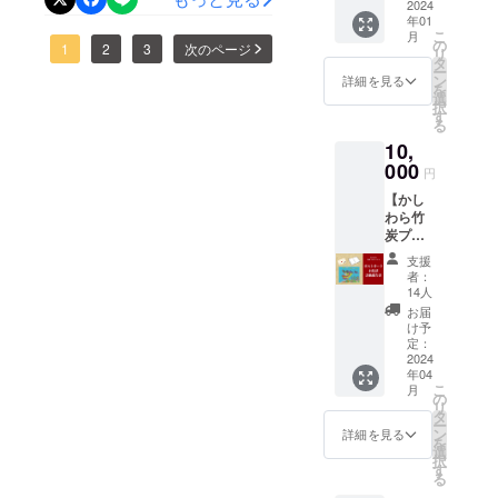
度（800
2024
した箱
よろしくお願いします！
た。
年01
度）で
いただける方は、どうぞよ
でお送
こ
月
焼成し
りしま
の
https://twitter.com/osakapref
1
2
3
次のページ
リ
ろしくご協力をお願いしま
た高品
す。
タ
ー
質な竹
SDGsいよいよあと２週間で
ン
詳細を見る
す。
を
炭で
選
択
す。これまで目標２,５００,
す。
す
る
１枚も
０００円の約７５%、
10,
のの瓦
状の竹
000
１,８８１,５００円、１２９
円
を入れ
【かし
た置物
人の方々からご支援いただ
わら竹
です。
炭プロ
きました。誠にありがとう
重さは
ジェク
約200グ
支援
ございます。本プロジェク
トを応
ラムで
者：
援！】
す。
14人
ト実現に向けて、引き続き
プロ
消臭・
お届
ジェク
除湿作
け予
頑張ります。
トを純
用があ
定：
粋に応
2024
り、部
年04
援して
屋のイ
こ
月
いただ
ンテリ
の
リ
ける方
アとし
タ
ー
向けの
て利用
ン
詳細を見る
を
リター
いただ
選
択
ンで
けま
す
る
す。 お
す。 そ