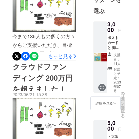
がい者の方や生きづらさを
とともに、
ドファンデングは6月30日ま
笑顔で楽し
選ぶ
抱えてる方々が笑顔で過ご
で受け付けています。あと
くを農作業
せる事業所になると期待し
２日間、どうぞよろしくお
をしていま
3,0
ています」「これからも笑
00
す。
円
願いします。
今まで185人もの多くの方々
一度、農園
顔あふれる農園の運営を頑
ポスト
カード
にお越しし
からご支援いただき、目標
張って下さい」など多くの
と 御礼
ください。
状を送
の2,500,000円に対し９
声をいただき勇気づけられ
支援
もっと見る
お待ちして
付しま
者：
１%、2,283,000円のご支援
す。 ポ
ました。経済的に恵まれて
41人
います。
クラウドファン
スト
お届
をいただきました。ありが
いなかったため、中学・高
カード
け予
ディング 200万円
のデザ
定：
とうございます。あと３日
校の時から、酒屋さんの配
イン
2023
を超えました！
年07
は、ア
です。この間、こんなあり
達やうどん屋さんの出前持
こ
月
トリエ
の
2023/06/21 15:38
リ
がたい声を届いています！
イン
ちのアルバイトをしていま
タ
ー
カーブ
ン
詳細を見る
「放置竹林は全国的に課題
を
した。そのうどん屋さんの
のアー
選
択
ティス
す
となっています。様々な方
おばさんから「凄いね！ウ
る
ト湯元
5,0
光男さ
の支援と繋げているのは素
チで頑張ってくれていた頃
んの作
00
円
晴らしい取組とおもいま
品で
を思い出し、応援させても
・大阪
す。