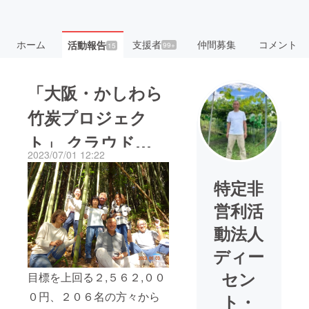
ホーム
支援者
仲間募集
コメント
活動報告
99+
15
「大阪・かしわら
竹炭プロジェク
ト」 クラウド
2023/07/01 12:22
ファンデング終了
特定非
しました！
営利活
動法人
ディー
セン
目標を上回る２,５６２,００
０円、２０６名の方々から
ト・