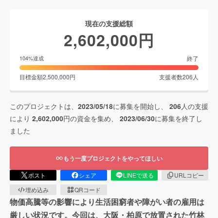
現在の支援総額
2,602,000
円
終了
104
%達成
目標金額
2,500,000
円
支援者数
206
人
このプロジェクトは、
2023/05/18
に募集を開始し、
206
人の支援
により
2,602,000
円の資金を集め、
2023/06/30
に募集を終了し
ました
もう一度プロジェクトをやってほしい
ポスト
シェア
LINEで送る
URLコピー
埋め込み
QRコード
物価高騰等の影響により生活困窮者や障がい者の雇用は
厳しい状況です。今回は、大阪・柏原で放置された竹林