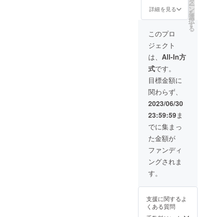
す。
タ
ー
ディー
してい
消臭・
ン
詳細を見る
を
セン
る竹炭
除湿作
選
択
ト・
は、大
用があ
す
る
ファー
阪産の
り、部
このプロ
ム か
竹を温
屋のイ
ジェクト
しわら
度（800
ンテリ
など、
度）で
アとし
は、
All-In方
ごく一
焼成し
て利用
式
です。
部でし
た高品
いただ
か生産
質なも
けます
目標金額に
してい
ので
その
関わらず、
ない貴
す。
際、ア
重なも
■竹炭で
トリエ
2023/06/30
ので
できた
イン
23:59:59
ま
す。 １
筒状
カーブ
枚もの
（ペン
のアー
でに集まっ
の瓦状
立ての
ティス
た金額が
の竹炭
ような
ト湯元
程度。
かたち
光男さ
ファンディ
重さは
です）
んのプ
ングされま
約250グ
の置物
リント
ラムを
は、
作品
す。
入れて
ディー
（画像
いま
セン
二枚
す。
ト・
目）で
支援に関するよ
消臭・
ファー
パッ
くある質問
除湿作
ム か
ケージ
用があ
しわら