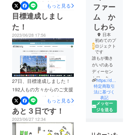
ご支援いただきました。こ
ファー
もっと見る
の「大阪・かしわら竹炭プ
目標達成しまし
ム か
ロジェクト」は、村上財団
た！
しわら
さまと大阪府による「令和
日本
2023/06/28 17:56
５年度NPO等活動支援によ
初めてのプ
る社会的活動支援事業」に
ロジェクト
です
採択され、始めることがで
誰もが働き
きました。村上財団さまか
がいのある
らは、クラウドファンデン
ディーセン
トワークを
グと同額を支援いただけま
https://decent-kashiwara.com/
27日、目標達成しました！
実現する農
特定商取引
す。このプロジェクトに支
192人もの方々からのご支援
園をめざし
法に基づく
援いただいた２０６名の
表記
ありがとうございます。貴
て、ぶどう
もっと見る
メッセー
方々から、「めっちゃ応援
栽培と野菜
重なご支援をもとに、「大
あと３日です！
ジを送る
体験農園を
します」「環境によく、障
阪・かしわら竹炭プロジェ
運営してい
2023/06/27 12:34
害者雇用にもつながる方法
クト」を実現できるように
ます。
は素晴らしいですね」「障
多くの方々
頑張ります。なお、クラウ
リターンを