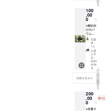
択
うな方
BAACU
なりま
す
る
におす
Sとなり
す ・社
100
すめ ・
ます。
名やロ
マメノ
,00
・チ
ゴ以外
キの取
ケット
の仕
0
円
り組み
の有効
様・デ
を応援
●御社向
期限は
ザイン
してい
けのバ
2023年
はマメ
ただけ
ウム
9月1日
ノキ側
る企業
クーヘ
から
で決定
支援
さま ・
ンを６
2025年
しま
者：
ドッグ
０個お
8月31日
す。
1人
パーク
届けし
までの2
お届
の利用
ます。
年間と
け予
者へPR
●御社名
なりま
定：
したい
や企業
2023
す。
年09
企業さ
ロゴな
【追加
こ
月
ま ■注
どが
特典
の
リ
意事項
入った
②（ス
タ
ー
・設置
焼き印
イーツ
ン
詳細を見る
を
期間は1
をデザ
お取り
選
択
年間と
イン
寄
す
る
なりま
し、バ
せ）】
200
す ・社
ウム
・とろ
名やロ
クーヘ
,00
なま
残り5
ゴ以外
ンに刻
チョコ
0
円
の仕
印して
（商品
様・デ
納品い
●先着５
サイズ