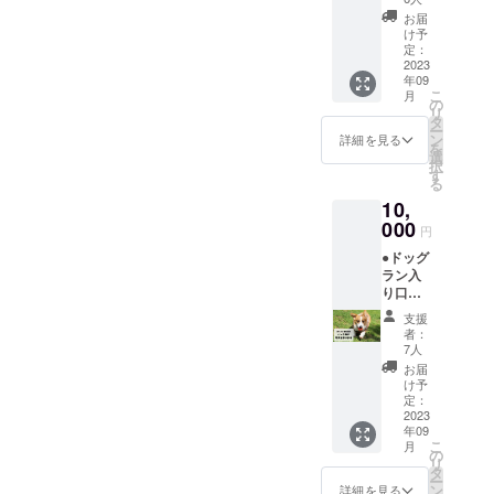
ます。
13,000
の駐車
●有効期
お届
円分の
料金も
限は
け予
商品券
含まれ
定：
「パー
をお送
2023
ます。
ク開業
年09
りしま
●有効期
日から1
こ
月
す。 ●
限は
の
年間」
リ
対象
「パー
タ
となり
ー
サービ
ク開業
ン
ます。
詳細を見る
を
スはマ
日から1
選
■注意事
択
メノキ
年間」
す
項 ・
る
ドッグ
となり
ドッグ
10,
パー
ます。
ラン以
ク、せ
000
■注意事
外の
円
んねん
項 ・
サービ
●ドッグ
の木
ドッグ
スに関
ラン入
（祇園
ラン以
して別
り口看
店、君
外の
途費用
板にワ
津店、
サービ
が必要
支援
ンちゃ
市原
スに関
となり
者：
んの写
店）、
して別
7人
ます。
真を掲
BAACU
途費用
お届
載しま
Sとなり
が必要
け予
す。 ●
ます。
定：
となり
看板に
2023
■注意事
ます。
年09
掲載す
項 ・チ
こ
月
るワン
ケット
の
リ
ちゃん
の有効
タ
ー
の写真
期限は
ン
詳細を見る