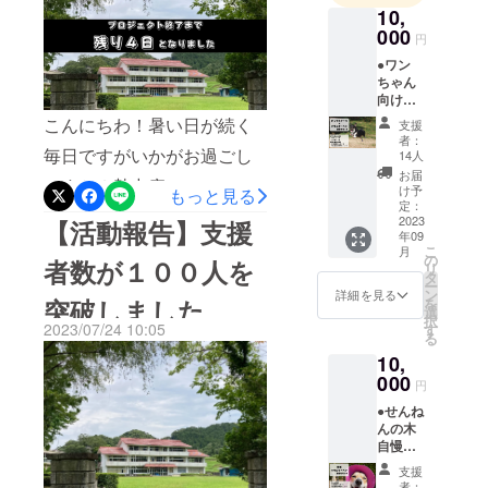
域の思いが詰まった体育館
10,
をたっぷり
000
円
練りこんだ
を取り壊すことになるので
●ワン
オリジナル
ので、これまでの感謝を込
ちゃん
スイーツを
向けの
めて地鎮祭をして、解体工
展開してい
ドッグ
こんにちわ！暑い日が続く
支援
事をしました。丁寧な工事
スイー
きます。
者：
ツと、
毎日ですがいかがお過ごし
14人
のおかげで、きれいに解体
飼い主
お届
ですか？熱中症のニュース
千葉県富津
さん向
け予
もっと見る
することができました。こ
けのバ
定：
市志駒に廃
なども多くなってきている
ウム
2023
【活動報告】支援
れからこの場所をつかっ
校を利活用
年09
クーヘ
ので、ワンちゃんのお散歩
こ
月
て、ドックバークのお客さ
ンが
した『マメ
の
者数が１００人を
リ
入った
や屋外の作業など気をつけ
タ
ノキドッグ
ー
ま用の駐車スペースを整備
お得な
ン
詳細を見る
突破しました
を
パーク』を
てくださいね。さて、１か
詰合せ
選
していく予定です。みなさ
択
です。
2023/07/24 10:05
す
構想中
月間走ってきたこのクラウ
る
■このよ
んのご支援のおかげで、少
ワンちゃん
10,
うな方
ドファンディングプロジェ
と飼い主さ
しずつドッグパークのオー
におす
000
円
すめ ・
クトも残りわずかとなって
んが楽し
プンに近づいています。本
●せんね
ワン
い・美味し
きました。おかげさまで多
んの木
ちゃん
当にありがとうございま
自慢の
と一緒
いを共有で
くの方にご支援と応援メッ
バウム
に暮ら
す！それから、マメノキ
支援
きる施設を
クーヘ
す飼い
者：