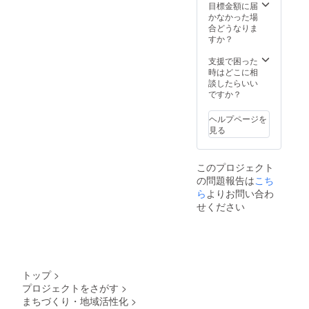
年間と
の食品
10,000
モデル
目標金額に届
なりま
表示は
円分の
のワン
かなかった場
す。
お届け
商品券
ちゃん
合どうなりま
商品の
をお送
写真以
すか？
ラベル
りしま
外の仕
に表記
す。 ●
様・デ
支援で困った
されま
対象
ザイン
時はどこに相
す。
サービ
はマメ
談したらいい
商品開
スはマ
ノキ側
ですか？
封前に
メノキ
で決定
は必ず
ドッグ
しま
ヘルプページを
お届け
パー
す。
見る
のリ
ク、せ
【追加
ターン
んねん
特典
に貼付
の木
①】 ●
このプロジェクト
された
（祇園
せんね
の問題報告は
こち
ラベル
店、君
んの木
ら
よりお問い合わ
や注意
津店、
グルー
書きを
市原
プで利
せください
ご確認
店）、
用可能
くださ
BAACU
な
い。 ・
Sとなり
10,000
実際に
ます。
円分の
お届け
■注意事
商品券
するリ
項 ・チ
をお送
トップ
>
ターン
ケット
りしま
プロジェクトをさがす
>
とパッ
の有効
す。 ●
まちづくり・地域活性化
>
ケージ
期限は
対象