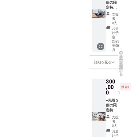
ザイン
たしま
個の限
直径：
はマメ
す。 ●
定特典
約
ノキ側
お届け
です。
11.5cm
支援
で決定
する商
●マメノ
／高
者：
しま
品はバ
キドッ
さ：約
0人
す。
ウム
グパー
4cm／
お届
クーヘ
クの
およそ2
け予
ンSサイ
ホーム
～3人
定：
ズ（1個
ページ
2023
前）を
年09
あたり
や
お届け
こ
月
の商品
SNS、
しま
の
リ
サイズ
チラシ
す。 ・
タ
ー
直径：
等にワ
冷凍便
ン
詳細を見る
を
約
ンちゃ
でのお
選
択
13.5cm
んを掲
届けと
す
る
／高
載しま
なりま
300
さ：約
す。 ■
す。 ・
3cm／
このよ
,00
食べ方
残り2
およそ2
うな方
の詳細
0
円
～3人
におす
説明を
前）と
すめ ・
●先着２
同梱し
なりま
ワン
個の限
てお送
す。 ■
ちゃん
定特典
りしま
このよ
を通じ
です。
す。 ・
支援
うな方
てドッ
●マメノ
賞味期
者：
におす
グパー
キドッ
限は冷
0人
すめ ・
クの活
グパー
凍保存
お届
社内行
動を応
ク内の
で1か月
け予