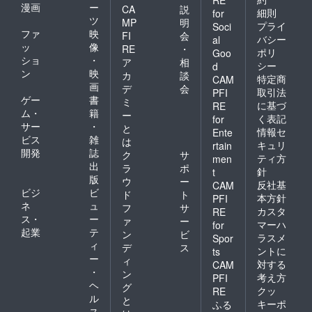
項 ・
漫画
ー
CA
説
細則
for
ドッグ
ツ
MP
明
プライ
Soci
ラン以
ファ
映
FI
会
外の
バシー
al
ッ
像
RE
・
サービ
ポリ
Goo
ショ
・
スに関
ア
相
シー
d
して別
ン
映
カ
談
特定商
CAM
途費用
画
デ
会
取引法
PFI
が必要
ゲー
書
ミ
に基づ
となり
RE
ム・
籍
ー
ます。
く表記
for
サー
・
と
情報セ
Ente
ビス
雑
は
キュリ
rtain
開発
誌
ク
サ
ティ方
men
出
ラ
ポ
針
t
版
ウ
ー
反社基
CAM
ビジ
ビ
ド
ト
本方針
PFI
ネ
ュ
フ
サ
カスタ
RE
ス・
ー
ァ
ー
マーハ
for
起業
テ
ン
ビ
ラスメ
Spor
ィ
デ
ス
ントに
ts
ー
ィ
対する
CAM
・
ン
考え方
PFI
ヘ
グ
クッ
RE
ル
と
キーポ
ふる
ス