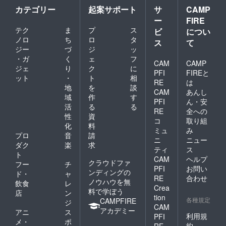
「パー
（大人1
カテゴリー
起案サポート
サ
CAMP
ク開業
名、ワ
ー
FIRE
日から3
ンちゃ
年間」
ん1匹の
テク
ま
プ
ス
ビ
につい
となり
ご利用
ノロ
ち
ロ
タ
ス
て
ます。
が可能
ジー
づ
ジ
ッ
■注意事
で
・ガ
く
ェ
フ
項 ・
す。）
CAM
CAMP
ジェ
り
ク
に
ドッグ
●年間パ
PFI
FIREと
ラン以
スポー
ット
・
ト
相
RE
は
外の
トの中
地
を
談
CAM
あんし
サービ
にマメ
域
作
す
スに関
ノキ
PFI
ん・安
活
る
る
して別
ドッグ
RE
全への
性
資
途費用
パーク
コ
取り組
が必要
の駐車
化
料
ミュ
み
となり
料金も
プロ
音
請
ニ
ニュー
ます。
含まれ
ダク
楽
求
ます。
ティ
ス
ト
●有効期
CAM
ヘルプ
クラウドファ
フー
チ
限は
PFI
お問い
ンディングの
「パー
ド・
ャ
RE
合わせ
ク開業
ノウハウを無
飲食
レ
Crea
日から3
料で学ぼう
店
ン
tion
年間」
各種規定
CAMPFIRE
ジ
となり
CAM
アカデミー
アニ
ス
ます。
利用規
PFI
メ・
ポ
■注意事
約
RE