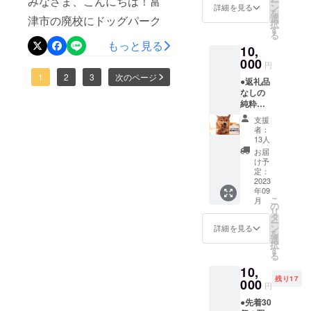
みなさま、こんにちは！富
す。ネクストゴールの達成
ー
れない
方 ■注
ン
月間と
詳細を見る
を
大人気
意事項
ないので、完成を期待する
選
なって
津市の廃校にドッグパーク
に向けて、最後のお願いで
択
のせん
・冷凍
す
おりま
る
声が多く寄せられていま
ねんの
をつくろうとするクラウド
す！あなたの後押しをどう
便での
す。解
もっと見る
10,
木ス
お届け
凍後は
す。広大なドッグパーク
ファンディングプロジェク
ぞよろしくお願いいたしま
イーツ
000
となり
当日中
円
食べ放
ます。
にお召
で、ワンちゃんと一緒に甘
トの進捗報告をお届けしま
1
2
3
次のページ
す！！
●返礼品
題
・食べ
し上が
なしの
ビュッ
方の詳
いひと時を過ごしてくださ
りくだ
す。先日、旧環南小学校の
純粋応
フェの
細説明
さい。
援プラ
いね！もちろん、ワンちゃ
チケッ
お掃除を実施しました。多
を同梱
※とろ
支援
ンで
ト5枚で
してお
なま
者：
んを飼っていない方も楽し
くのボランティアの皆様に
す。 ●
す。
送りし
13人
チョコ
ご支援
毎回行
ます。
（商品
お届
める仕掛けをご用意してい
お手伝いいただき、細かい
に感謝
列ので
・賞味
け予
サイズ
してプ
きるス
定：
期限は
ます！残り14日間も頑張っ
直径：
ところまでピカピカにする
ロジェ
2023
イーツ
冷凍保
約
年09
クト
て駆け抜けますので、ぜひ
ビュッ
ことができました。一緒に
存で1か
11.5cm
こ
月
オー
フェを
の
月間と
／高
リ
ぜひ応援をお願いいたしま
協力してくださった方々、
ナーよ
ご希望
タ
なって
さ：約
ー
りお礼
の日程
ン
おりま
詳細を見る
4cm／
す！！
心から感謝申し上げます。
を
のメッ
で独自
選
す。解
およそ2
択
セージ
に開催
す
凍後は
～3人
皆さんの熱意とパワーに助
る
をお送
可能で
当日中
前）
10,
りしま
す！ ●
けられ、ドッグパークとし
にお召
※ブリュ
残り17
す。 ●
000
ビュッ
し上が
レ（商
円
ての可能性が近づいてま
マメノ
フェは
りくだ
品サイ
●先着30
キドッ
10:00か
さい。
ズ 直