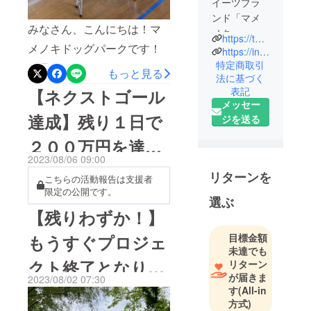
イーツブラ
ンド「マメ
みなさん、こんにちは！マ
ノキ」
https://twitter.com/mamenokipark?t=-YOg_uw5bvnOK2oCbHia1g&s=09
メノキドッグパークです！
https://instagram.com/mamenoki.park?igshid=MzRlODBiNWFlZA==
2023年に
特定商取引
９月になったというのに暑
もっと見る
法に基づく
せんねんの
い日が続きますね。無理せ
表記
【ネクストゴール
木の新ブラ
メッセー
ずお過ごしくださいね。さ
ンドとして
達成】残り１日で
ジを送る
ワンちゃん
て、マメノキドッグパーク
と飼い主さ
２００万円を達成
では少しずつですが開業準
んがスイー
2023/08/06 09:00
備を進めております。今回
できました！
ツを中心に
リターンを
こちらの活動報告は支援者
のクラウドファンディング
『いつまで
限定の公開です。
選ぶ
も一緒に』
でも一番の問題となってい
【残りわずか！】
を
た「体育館の解体」です。
テーマに立
もうすぐプロジェ
目標金額
耐震問題があり、そのまま
ち上がりま
未達でも
使用することが難しいこの
した。
クト終了となりま
リターン
が届きま
バウムクー
2023/08/02 07:30
体育館。環南小学校の卒業
す
す
(All-in
ヘンを中心
生のみなさんをはじめ、地
方式)
に地元野菜