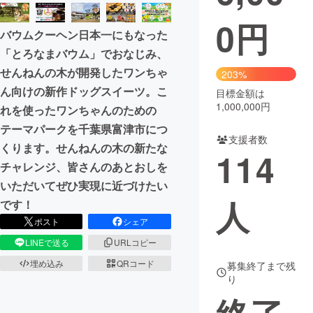
0
円
まちづくり・地域活性化
バウムクーヘン日本一にもなった
「とろなまバウム」でおなじみ、
CAMPFIRE for Social Good
CAMPFIRE Creation
せんねんの木が開発したワンちゃ
203%
CAMPFIREふるさと納税
machi-ya
コミュニティ
ん向けの新作ドッグスイーツ。こ
目標金額は
1,000,000円
れを使ったワンちゃんのための
テーマパークを千葉県富津市につ
支援者数
くります。せんねんの木の新たな
114
チャレンジ、皆さんのあとおしを
いただいてぜひ実現に近づけたい
人
です！
ポスト
シェア
LINEで送る
URLコピー
埋め込み
QRコード
募集終了まで残
り