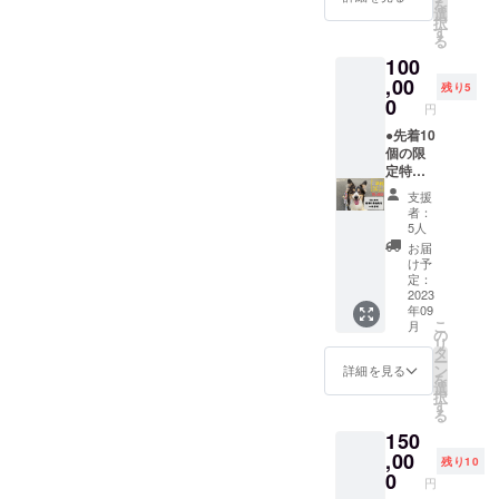
を
は、5セ
2023年
選
択
ンチ×5
9月1日
す
る
センチ
から
100
のサイ
2025年
ズにな
,00
8月31日
残り5
りま
までの2
0
円
す。 ■
年間と
このよ
●先着10
なりま
うな方
個の限
す。
におす
定特典
すめ ・
です。
支援
マメノ
●ドッグ
者：
キの取
ラン柵
5人
り組み
に御社
お届
を応援
名、商
け予
してい
品・
定：
ただけ
サービ
2023
年09
る個人
ス名を
こ
月
のお客
記載し
の
リ
様 ・ワ
た看板
タ
ー
ンちゃ
を設置
ン
詳細を見る
を
んとの
しま
選
択
思い出
す。 ■
す
る
を残し
このよ
150
たい個
うな方
人のお
におす
,00
残り10
客様 ■
すめ ・
0
円
注意事
マメノ