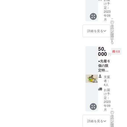
3,000円
しま
ドッグ
記載し
け予
分）】
す。
パーク
た看板
定：
・せん
の利用
を設置
2023
年09
ねんの
者へPR
しま
こ
月
木グ
したい
す。 ■
の
リ
ループ
企業さ
このよ
タ
ー
で利用
ま ■注
うな方
ン
詳細を見る
を
可能な
意事項
におす
選
択
3,000円
・設置
すめ ・
す
る
分の商
期間は1
マメノ
50,
品券を
年間と
キの取
残り2
お送り
なりま
り組み
000
円
しま
す ・社
を応援
●先着６
す。 ・
名やロ
してい
個の限
対象
ゴ以外
ただけ
定特典
サービ
の仕
る企業
です。
スはマ
様・デ
さま ・
支援
●スタッ
メノキ
ザイン
ドッグ
者：
フユニ
ドッグ
はマメ
パーク
4人
フォー
パー
ノキ側
の利用
お届
ムに御
ク、せ
で決定
者へPR
け予
社名、
んねん
しま
したい
定：
商品・
2023
の木
す。
企業さ
年09
サービ
（祇園
ま ■注
こ
月
ス名を
店、君
意事項
の
リ
記載し
津店、
・設置
タ
ー
ます。
市原
期間は1
ン
詳細を見る
を
■このよ
店）、
年間と
選