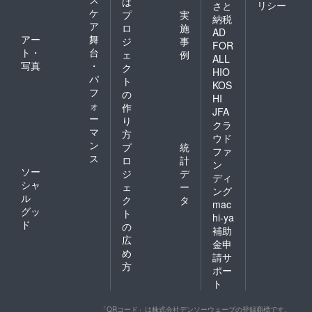
は
リシー
さと
ケ
プ
実
納税
ア
ロ
施
AD
アー
舞
ジ
事
FOR
ト・
台
ェ
例
ALL
写真
・
ク
HIO
パ
ト
KOS
フ
の
HI
ォ
作
JFA
ー
り
クラ
マ
方
ウド
ン
プ
統
ファ
ス
ロ
計
ン
ソー
ジ
デ
ディ
シャ
ェ
ー
ング
ル
ク
タ
mac
グッ
ト
hi-ya
ド
の
補助
広
金申
め
請サ
方
ポー
ト
「QRコード」は株式会社デンソーウェーブの登録商標です。