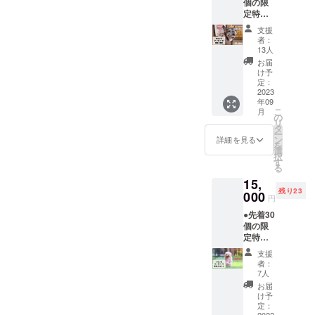
す！掃除作業では、庭や教
個の限
グパー
ら開
※とろ
径：約
定特典
クの準
始、
なま
11.5cm
室を中心に、落ち葉やゴミ
です。
備状況
16:00に
チョコ
／高
支援
●マメノ
やお得
オー
の片付けから始まり、草む
（商品
者：
さ：約
キドッ
な商
ダース
13人
サイズ
3.5cm
グパー
しり、窓ふきに換気扇の清
品、イ
トップ
直径：
お届
／およ
クのプ
ベント
となり
け予
約
そ2～3
掃まで行うことができまし
レオー
情報に
定：
ます。
11.5cm
人前）
プンイ
2023
ついて
■注意事
／高
・原材
た。まだまだ道のりは険し
年09
ベント
もあわ
項 ・チ
さ：約
料及び
こ
月
にご招
せてお
の
ケット1
いかもしれませんが、皆さ
4cm／
添加物
リ
待しま
届けし
タ
枚で1名
およそ2
等の食
ー
す。 ●
まの温かいご支援と協力の
ます。
ン
様のご
詳細を見る
～3人
品表示
を
オープ
※スイー
選
利用と
前）
はお届
択
おかげで、富津市に素晴ら
ン前の
ツなど
す
なりま
※ブリュ
け商品
る
マメノ
のリ
す。 ・
レ（商
のラベ
しいドッグパークを実現す
15,
キドッ
ターン
複数枚
品サイ
ルに表
残り23
グパー
000
が必要
利用で
る夢が現実味を帯びてきて
ズ 直
円
記され
クを楽
ない方
グルー
径：約
ます。
●先着30
しんで
います。引き続き、プロ
はこち
プでの
11.5cm
商品
個の限
いただ
らをお
利用も
／高
開封前
ジェクトへの応援をよろし
定特典
くこと
選びく
可能で
さ：約
には必
です。
ができ
ださ
す。 ・
3.5cm
支援
ずお届
くお願いいたします。今後
●通常
ます。
い。 ※
食べ放
者：
／およ
けのリ
29,000
●2023
ご支援
7人
題を実
も定期的に進捗報告を行っ
そ2～3
ターン
円の
年9月中
金額は
施した
お届
人前）
に貼付
ドッグ
に開催
てまいりますので、どうぞ
任意に
け予
い日時
※バウ
された
ラン年
しま
定：
増額し
と人数
ムクー
ラベル
2023