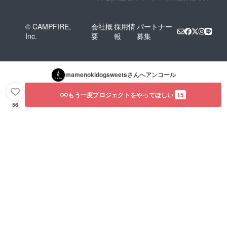
© CAMPFIRE,
会社概
採用情
パートナー
Inc.
要
報
募集
mamenokidogsweets
さんへアンコール
もう一度プロジェクトをやってほしい
15
56