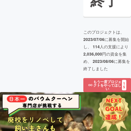
終了
このプロジェクトは、
2023/07/06
に募集を開始
し、
114
人の支援により
2,036,000
円の資金を集
め、
2023/08/06
に募集を
終了しました
もう一度プロジェ
1
クトをやってほし
5
い