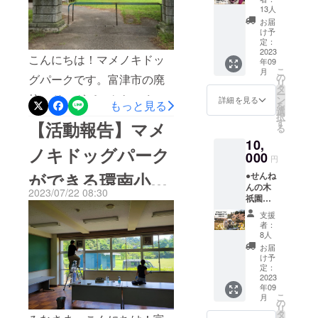
セージをいただき、とても
作っていき
ン各種
ドッグパークでは、SNSの
主の方
13人
商品が
・お知
勇気づけられています。そ
ます！
お届
情報発信も行っています。
入った
り合い
け予
して！ネクストゴールの２
お得な
にワン
定：
InstagramはこちらTwitterは
詰合せ
2023
ちゃん
こんにちは！マメノキドッ
００万円達成まで、あとも
年09
です。
の飼い
こちらこの機会にぜひフォ
こ
月
■このよ
主さん
の
グパークです。富津市の廃
う少し！というところまで
リ
うな方
ローしていただけたら嬉し
がい
タ
ー
におす
校にドッグパークをつくる
らっ
ン
来ていますので、今一度み
詳細を見る
もっと見る
を
いです！今後も定期的に情
すめ ・
しゃる
選
択
クラウドファンディング、
なさんからの力強いあとお
せんね
方 ■注
す
【活動報告】マメ
報発信をしていきますの
る
んの木
意事項
30日間のうち半分が過ぎま
しをいただけたらとても嬉
10,
のバウ
・冷凍
で、引き続きよろしくお願
ノキドッグパーク
ムクー
000
便での
したが、おかげさまで支援
円
しいです！飼い主の皆さん
ヘンを
いします！！
お届け
ができる環南小学
●せんね
ご自宅
者数１００人を突破して、
となり
にはマメノキドッグパーク
んの木
で楽し
ます。
2023/07/22 08:30
もうまもなくネクストゴー
祇園店
のプレオープンご招待、な
みたい
校のお掃除を行い
・食べ
での食
方 ・お
方の詳
支援
ルの２００万円も達成でき
かなか富津に来る予定が見
べ放題
知り合
細説明
者：
ました
チケッ
いにせ
を同梱
8人
そうです。多大なるご支援
えない方にもせんねんの木
ト5枚を
んねん
してお
お届
お届け
の木の
をいただき本当にありがと
送りし
け予
スイーツのお得なお取り寄
しま
バウム
定：
ます。
うございます。都心はもち
す。 ●
2023
せセットなど、お得なリ
クーヘ
・賞味
年09
年に数
ンをオ
期限は
ろん、房総半島にも大きめ
こ
月
ターンをご用意しておりま
回しか
ススメ
の
冷凍保
リ
開催さ
したい
タ
存で1か
のドッグランってなかなか