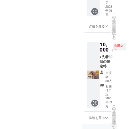
事など
援して
記念写
間と
定：
でバウ
いただ
真撮影
2023
なって
年09
ムクー
ける飼
スポッ
おりま
こ
月
ヘンを
い主さ
トの看
す。解
の
リ
配布し
ま ・
板犬と
凍後は
タ
ー
たい企
SNSや
してワ
当日中
ン
詳細を見る
を
業さま
ブログ
ンちゃ
にお召
選
択
・御社
の写真
んの写
し上が
す
る
名が
にワン
真を掲
りくだ
10,
入った
ちゃん
載しま
さい。
在庫な
バウム
が映っ
す。 ■
000
・原材
し
円
クーヘ
ても問
このよ
料及び
●先着30
ンを活
題のな
うな方
添加物
個の限
用して
い飼い
におす
等の食
定特典
キャン
主さま
すめ ・
品表示
です。
ペーン
■注意事
マメノ
はお届
支援
●せんね
やPRを
項 ・契
キドッ
け商品
者：
んの木
実施し
約期間
グパー
のラベ
30人
グルー
たい企
は1年間
クのモ
ルに表
お届
プで利
業さま
となり
デルに
記され
け予
用可能
■注意事
ます。
ふさわ
定：
ます。
な
2023
項 ・焼
・支援
しいワ
商品
年09
13,000
き印の
者様に
ンちゃ
開封前
こ
月
円分の
デザイ
はメー
んの飼
の
には必
リ
商品券
ン調整
ルにて
い主さ
タ
ずお届
ー
をお送
のため
ご連
ま ・
ン
けのリ
詳細を見る
を
りしま
当社か
絡、今
SNSや
選
ターン
択
す。 ●
らメー
後のス
ブログ
す
に貼付