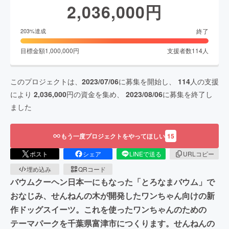
2,036,000
円
終了
203
%達成
目標金額
1,000,000
円
支援者数
114
人
このプロジェクトは、
2023/07/06
に募集を開始し、
114
人の支援
により
2,036,000
円の資金を集め、
2023/08/06
に募集を終了し
ました
もう一度プロジェクトをやってほしい
15
ポスト
シェア
LINEで送る
URLコピー
埋め込み
QRコード
バウムクーヘン日本一にもなった「とろなまバウム」で
おなじみ、せんねんの木が開発したワンちゃん向けの新
作ドッグスイーツ。これを使ったワンちゃんのための
テーマパークを千葉県富津市につくります。せんねんの