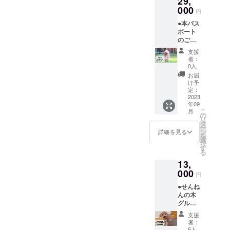
29,
トの中
り増え
す。 ・
ターン
のご提
000
にマメ
る場合
円
火曜日
に貼付
示でマ
ノキ
は事前
～日曜
された
●本パス
メノキ
ドッグ
にご相
日で利
ラベル
ポート
ドッグ
パーク
談くだ
用可能
や注意
のご提
パーク
の駐車
さい。
です。
書きを
示でマ
が1年間
料金も
・当日
支援
月曜日
ご確認
メノキ
ご利用
含まれ
のパー
者：
定休の
くださ
ドッグ
可能で
ます。
0人
ク滞在
ため使
い。 ・
パーク
す。
●有効期
費はマ
お届
用でき
実際に
が1年間
（大人1
限は
け予
メノキ
ませ
お届け
ご利用
名、ワ
定：
「パー
にて負
ん。
するリ
可能で
2023
ンちゃ
ク開業
担いた
ターン
年09
す。
ん1匹の
日から1
しま
こ
とパッ
月
（大人1
ご利用
の
年間」
す。 ・
リ
ケージ
名、ワ
が可能
タ
となり
開催場
ー
等のデ
ンちゃ
で
ン
ます。
詳細を見る
所まで
を
ザイン
ん1匹の
す。）
選
■注意事
の移
択
が異な
ご利用
●年間パ
す
項 ・
動、交
る
る場合
が可能
スポー
ドッグ
通費等
があり
13,
で
トの中
ラン以
は支援
ますの
す。）
000
にマメ
外の
者様の
円
で、あ
●年間パ
ノキ
サービ
自己負
らかじ
●せんね
スポー
ドッグ
スに関
担とな
めご了
んの木
トの中
パーク
して別
りま
承くだ
グルー
にマメ
の駐車
途費用
す。
さい。
プで利
ノキ
料金も
が必要
支援
用可能
ドッグ
含まれ
となり
者：
な
パーク
ます。
6人