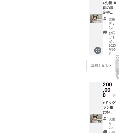
項 ・設
キの取
●先着10
置期間
り組み
個の限
は1年間
を応援
定特典
となり
してい
です。
支援
ます ・
ただけ
●ドッグ
者：
記載す
る企業
ラン柵
0人
るお名
さま ・
に御社
お届
前以外
ドッグ
名、商
け予
の仕
パーク
品・
定：
様・デ
の利用
サービ
2023
年09
ザイン
者へPR
ス名を
こ
月
はマメ
したい
記載し
の
リ
ノキ側
企業さ
た看板
タ
ー
で決定
ま ■注
を設置
ン
詳細を見る
を
しま
意事項
しま
選
択
す。 ※
・設置
す。 ■
す
る
下記の
期間は1
このよ
200
特典の
年間と
うな方
うち、
なりま
におす
,00
いずれ
す ・社
すめ ・
0
円
かひと
名やロ
マメノ
つが選
ゴ以外
キの取
●ドッグ
べま
の仕
り組み
ラン柵
す。
様・デ
を応援
に御社
【追加
ザイン
してい
名、商
支援
特典
はマメ
ただけ
品・
者：
①（商
ノキ側
る企業
サービ
0人
品券
で決定
さま ・
ス名を
お届