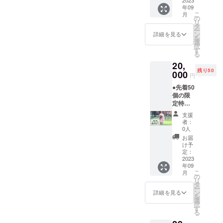
お楽しみにしていてくださ
間パス
す。 ●
ていた
を事前
ヘン
や注意
年09
ポート
開催場
だけま
にご連
S（商品
書きを
い。本当にありがとうござ
こ
月
を割引
所は千
の
すの
絡くだ
サイズ
ご確認
リ
価格で
葉県富
タ
で、ご
さい。
います！房総ローヴァーズ
直径：
くださ
ー
ご提供
津市志
ン
無理の
詳細を見る
1名様
約
い。 ・
を
しま
駒（マ
のエース、吉田眞紀人選手
選
ない範
からご
13.5cm
実際に
択
す。 ●
メノキ
す
囲でご
予約可
／高
お届け
る
も駆けつけてくれましたあ
本パス
ドッグ
支援い
能で
さ：約
するリ
20,
ポート
パー
ただけ
す。 ・
3cm／
ターン
りがとうございます！！
残り50
のご提
000
ク）で
ますと
1週間前
円
およそ2
とパッ
示でマ
す ■注
幸いで
までに
～3人
ケージ
●先着50
メノキ
意事項
す。
祇園店
前） ・
等のデ
個の限
ドッグ
・本チ
へ電話
原材料
ザイン
定特典
パーク
ケット1
でのご
及び添
が異な
です。
が1年間
枚で大
予約を
支援
加物等
る場合
●通常
ご利用
人2名、
者：
お願い
の食品
があり
29,000
可能で
ワン
0人
しま
表示は
ますの
円の
す。
ちゃん2
お届
す。 ・
お届け
で、あ
ドッグ
（大人1
匹マメ
け予
有効期
商品の
らかじ
ラン年
名、ワ
定：
ノキ
限は
ラベル
めご了
間パス
2023
ンちゃ
ドッグ
2023年
に表記
承くだ
年09
ポート
ん1匹の
パーク
9月1日
されま
こ
さい。
月
を割引
ご利用
の
※ご利用
から
す。
リ
価格で
が可能
タ
人数、
2024年
商品開
ー
ご提供
で
ン
ワン
詳細を見る
8月31日
封前に
を
しま
す。）
選
ちゃん
までの1
は必ず
択
す。 ●
●年間パ
す
の数が
年間と
お届け
る
本パス
スポー
上記よ
なりま
のリ
ポート