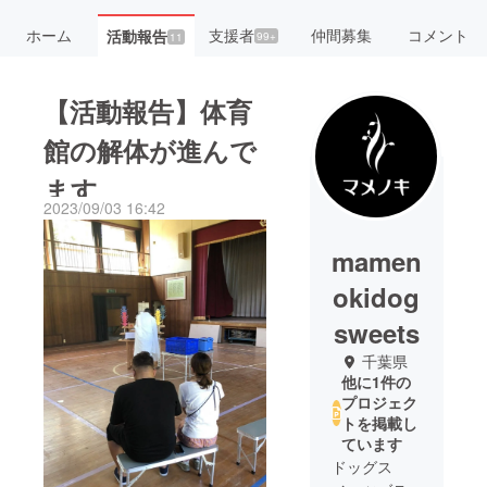
ホーム
支援者
仲間募集
コメント
活動報告
99+
11
【活動報告】体育
館の解体が進んで
ます
2023/09/03 16:42
mamen
okidog
sweets
千葉県
他に1件の
プロジェク
トを掲載し
ています
ドッグス