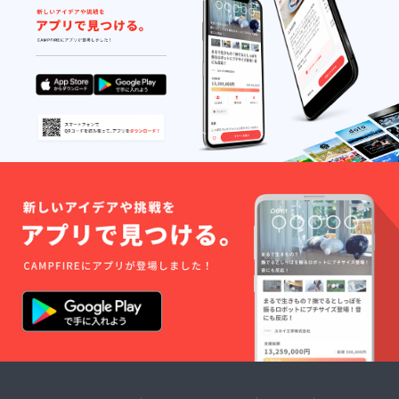
メノキ
なりま
ドッグ
す。
パーク
【追加
が３年
特典
間ご利
②】 ●
用可能
通常
です。
87,000
（大人1
円の
名、ワ
ドッグ
ンちゃ
ラン年
ん1匹の
間パス
ご利用
ポート
が可能
（３年
で
分）を
す。）
ご提供
●年間パ
しま
スポー
す。 ●
トの中
本パス
にマメ
ポート
ノキ
のご提
ドッグ
示でマ
パーク
メノキ
の駐車
ドッグ
料金も
パーク
含まれ
が３年
ます。
間ご利
●有効期
用可能
限は
です。