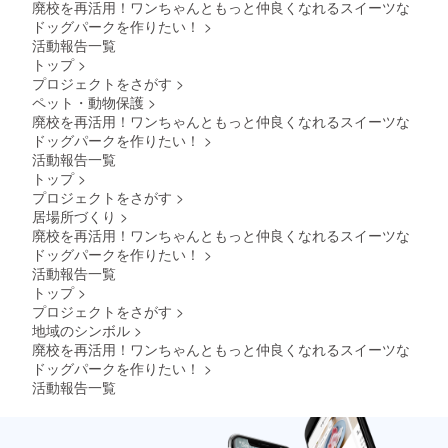
廃校を再活用！ワンちゃんともっと仲良くなれるスイーツな
等のデ
2023年
サービ
ザイン
9月1日
スはマ
ドッグパークを作りたい！
>
が異な
から
メノキ
活動報告一覧
る場合
2025年
ドッグ
トップ
>
があり
8月31日
パー
プロジェクトをさがす
>
ますの
までの2
ク、せ
ペット・動物保護
>
で、あ
年間と
んねん
らかじ
なりま
の木
廃校を再活用！ワンちゃんともっと仲良くなれるスイーツな
めご了
す。
（祇園
ドッグパークを作りたい！
>
承くだ
【追加
店、君
活動報告一覧
さい。
特典
津店、
トップ
>
②】 ●
市原
プロジェクトをさがす
>
通常
店）、
居場所づくり
>
87,000
BAACU
円の
Sとなり
廃校を再活用！ワンちゃんともっと仲良くなれるスイーツな
ドッグ
ます。
ドッグパークを作りたい！
>
ラン年
■注意事
活動報告一覧
間パス
項 ・チ
トップ
>
ポート
ケット
プロジェクトをさがす
>
（３年
の有効
分）を
期限は
地域のシンボル
>
ご提供
2023年
廃校を再活用！ワンちゃんともっと仲良くなれるスイーツな
しま
9月1日
ドッグパークを作りたい！
>
す。 ●
から
活動報告一覧
本パス
2025年
ポート
8月31日
のご提
までの2
示でマ
年間と