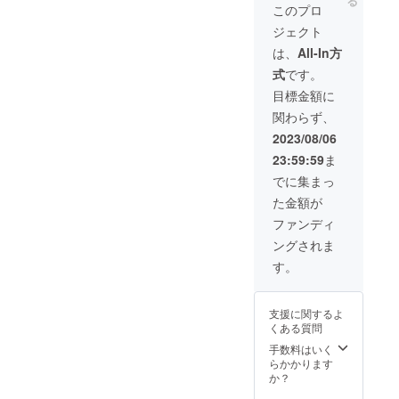
る
対象
ルでご
ケ
の写真
された
このプロ
サービ
連絡を
ジュー
にワン
ラベル
ジェクト
スはマ
させて
ル調整
ちゃん
や注意
メノキ
いただ
をさせ
が映っ
書きを
は、
All-In方
ドッグ
きま
ていた
ても問
ご確認
式
です。
パー
す。 ・
だきま
題のな
くださ
ク、せ
常温便
す。 ・
い飼い
い。 ・
目標金額に
んねん
でのお
モデル
主さま
実際に
関わらず、
の木
届けと
のワン
■注意事
お届け
（祇園
なりま
ちゃん
項 ・設
するリ
2023/08/06
店、君
す。 ・
写真以
置期間
ターン
23:59:59
ま
津店、
賞味期
外の仕
は1年間
とパッ
市原
限は常
様・デ
となり
ケージ
でに集まっ
店）、
温で30
ザイン
ます。
等のデ
た金額が
BAACU
日 と
はマメ
・支援
ザイン
Sとなり
なって
ノキ側
者様に
が異な
ファンディ
ます。
おりま
で決定
はメー
る場合
ングされま
■注意事
す。
しま
ルにて
があり
項 ・チ
開封後
す。
ご連
ますの
す。
ケット
はお早
【追加
絡、今
で、あ
の有効
めにお
特典
後のス
らかじ
期限は
召し上
①】 ●
ケ
めご了
支援に関するよ
2023年
がりく
せんね
ジュー
承くだ
くある質問
9月1日
ださ
んの木
ル調整
さい。
から
い。 ・
グルー
をさせ
手数料はいく
2025年
原材料
プで利
ていた
らかかります
8月31日
及び添
用可能
だきま
か？
までの2
加物等
な
す。 ・