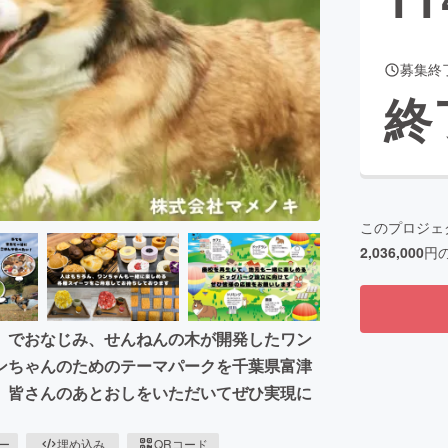
募集終
CAMPFIRE for Social Good
CAMPFIRE Creation
終
CAMPFIREふるさと納税
machi-ya
コミュニティ
このプロジェ
2,036,000
円
」でおなじみ、せんねんの木が開発したワン
ンちゃんのためのテーマパークを千葉県富津
、皆さんのあとおしをいただいてぜひ実現に
ピー
埋め込み
QRコード