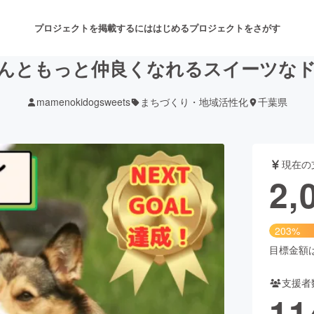
プロジェクトを掲載するには
はじめる
プロジェクトをさがす
んともっと仲良くなれるスイーツな
mamenokidogsweets
まちづくり・地域活性化
千葉県
注目のリターン
注目の新着プロジェクト
募集終了が近いプロジェクト
も
現在の
音楽
舞台・パフォーマンス
2,
ゲーム・サービス開発
フード・飲食店
203%
書籍・雑誌出版
アニメ・漫画
目標金額は1
支援者
チャレンジ
ビューティー・ヘルスケ
11