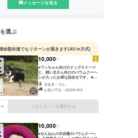
メッセージを送る
ーヘンを中心に地元野菜をたっぷり練りこんだオリ
イーツを展開していきます。
津市志駒に廃校を利活用した『マメノキドッグパー
を選ぶ
想中
んと飼い主さんが楽しい・美味しいを共有できる施
ていきます！
標金額未達でもリターンが届きます
(All-in方式)
10,000
円
●ワンちゃん向けのドッグスイーツ
と、飼い主さん向けのバウムクーヘ
ンが入ったお得な詰合せです。 ■こ
のような方におすすめ ・ワンちゃん
支援者：14人
と一緒に暮らす飼い主の方 ・お知り
お届け予定：2023年09月
合いにワンちゃんの飼い主さんがい
らっしゃる方 ■注意事項 ・冷凍便で
のお届けとなります。 ・食べ方の詳
このリターンを選択する
る
細説明を同梱してお送りします。 ・
賞味期限は冷凍保存で1か月間と
なっております。解凍後は当日中に
お召し上がりください。 ※とろな
10,000
円
まチョコ（商品サイズ 直径：約
11.5cm／高さ：約4cm／およそ2～
●せんねんの木自慢のバウムクーヘ
3人前） ※ブリュレ（商品サイズ