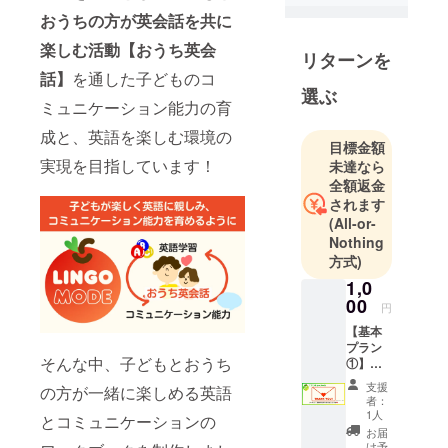
ている、高
おうちの方が英会話を共に
校生が本気
で取り組ん
楽しむ活動【おうち英会
リターンを
でいるプロ
話】
を通した子どものコ
ジェクトで
選ぶ
ミュニケーション能力の育
す🍎
成と、英語を楽しむ環境の
多くの子ど
目標金額
もたちに、
実現を目指しています！
未達なら
広い世界を
全額返金
見るための
されます
(All-or-
切符を届け
Nothing
られるよ
方式)
う、子ども
1,0
とおうちの
00
円
方が一緒に
【基本
取り組める
プラン
「おうち英
そんな中、子どもとおうち
①】サ
会話」の
ン
支援
の方が一緒に楽しめる英語
キュー
ワークブッ
者：
メール
1人
とコミュニケーションの
クを開発、
感謝の
お届
現在出版に
気持ち
け予