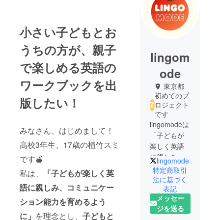
小さい子どもとお
うちの方が、親子
lingom
で楽しめる英語の
ode
ワークブックを出
東京都
初めてのプ
版したい！
ロジェクト
です
lingomodeは
みなさん、はじめまして！
「子どもが
高校3年生、17歳の植竹スミ
楽しく英語
に親しみ、
です🍎
lingomode
コミュニ
特定商取引
私は、
「子どもが楽しく英
ケーション
法に基づく
語に親しみ、コミュニケー
表記
能力を育め
メッセー
るように」
ション能力を育めるよう
ジを送る
を理念とし
に」
を理念とし、
子どもと