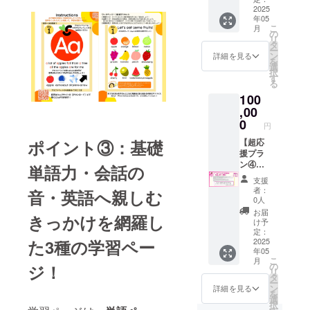
m×45m
57mm,
供 ●カ
2025
ンライ
m）
64ペー
年05
スタム
ン,
ジ） 1
こ
月
ワーク
Zoom
の
冊 ●サ
リ
ショッ
ミー
タ
ン
ー
プ ワー
ティン
ン
詳細を見る
キュー
を
クブッ
グを使
選
カー
択
クを用
用 ・支
す
ド・オ
る
いた
援者様
リジナ
100
ワーク
との連
ルス
ショッ
,00
絡方
テッ
プを、
法：詳
0
カー
円
ご希望
細は
（45m
の形に
【超応
ポイント③：基礎
メール
m×45m
合わせ
援プラ
にて連
m）
て提供
ン④】
絡いた
単語力・会話の
いたし
ワーク
します
支援
ます。
ブック
※備考欄
者：
音・英語へ親しむ
・プロ
にお名
に質問
0人
ジェク
前を掲
内容を
お届
きっかけを網羅し
ト成立
載しま
ご記入
け予
後
す！ ●
くださ
定：
（2024
ワーク
2025
た3種の学習ペー
い。 ●
年05
年5月以
ブック
オンラ
こ
月
降）日
の
イン報
の
ジ！
リ
時を調
Special
告会・
タ
ー
整し、
Thanks
説明会
ン
詳細を見る
を
Zoom
にお名
・日
選
択
ミー
前を掲
時：