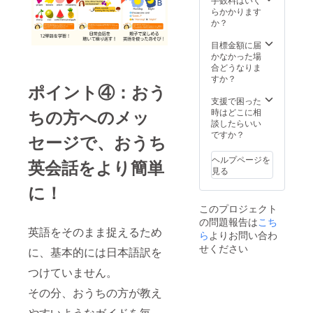
にて連
予定）
ド・ス
らかかります
絡いた
・場
テッ
か？
します
所：オ
カー
※備考欄
ンライ
（45m
目標金額に届
にご希
ン,
m×45m
かなかった場
望の
Zoom
m）
合どうなりま
ワーク
ミー
すか？
ポイント④：おう
ショッ
ティン
プ内容
グを使
支援で困った
をご記
用 ・支
ちの方へのメッ
時はどこに相
入くだ
援者様
談したらいい
さい。
との連
ですか？
セージで、おうち
●オンラ
絡方
イン報
法：詳
ヘルプページを
英会話をより簡単
告会・
細は
見る
説明会
メール
に！
・日
にて連
時：
絡いた
このプロジェクト
2025年
します
の問題報告は
こち
5月5日
●ワーク
英語をそのまま捉えるため
（月・
ブック
ら
よりお問い合わ
祝）
「One,
せください
に、基本的には日本語訳を
13:00〜
Two,
14:00（
Three,
つけていません。
予定）
English
・場
! おうち
その分、おうちの方が教え
所：オ
ででき
やすいようなガイドを毎
ンライ
る英会