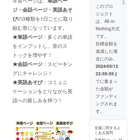
学習ページは、
単語ペー
す
る
ティン
載 ※お
2025年
このプロ
ジ・会話ページ・英語あそ
グを使
名前の
5月5日
ジェクト
用して
掲載は
（月・
び
の3種類を1日ごとに取り
個別に
任意で
祝）
は、All-or-
面談を
す。 ※
13:00〜
組む形になっています。
Nothing方式
実施し
備考欄
14:00（
ます。
に、①
予定）
です。
★単語ページ
：多くの単語
・ワー
掲載を
・場
目標金額を
ク
希望す
所：オ
をインプットし、音のス
ショッ
るか②
ンライ
達成した場
プは1時
掲載す
トックを増やす！
ン,
合にのみ、
間以内
るお名
Zoom
★会話ページ
：スピーキン
を予
前 をご
ミー
2024/05/12
定、オ
記入く
ティン
グにチャレンジ！
23:59:59
ま
フライ
ださ
グを使
ン会場
い。 ●
用 ・支
でに集まっ
★英語あそび
：コミュニ
の場合
オンラ
援者様
た金額が
は別途
イン報
との連
ケーションをとりながら英
交通費
告会・
絡方
ファンディ
をいた
説明会
語への親しみを持つ！
法：詳
ングされま
だきま
・日
細は
す。 ・
時：
メール
す。
支援者
2025年
にて連
様との
5月5日
絡いた
連絡方
（月・
します
支援に関するよ
法：詳
祝）
●サン
くある質問
細は
13:00〜
キュー
メール
14:00（
カー
手数料はいく