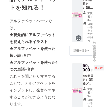
13:00〜
施しま
限定
14:00（
す。 ・
トを知れる！
※【応援
予定）
レッス
プラン
・場
ンは30
支援
②】オ
所：オ
分を予
者：
ンライ
ンライ
定 ・支
3人
アルファベットページで
ン報告
ン,
援者様
お届
会＋質
Zoom
は、
との連
け予
問にお
ミー
定：
絡方
★視覚的にアルファベット
答えし
2025
ティン
法：詳
年05
ます！
グを使
細は
こ
月
を捉えられるイラスト
会 ●オ
用 ・支
の
メール
リ
ンライ
援者様
タ
にて連
★アルファベットを使った
ー
ン「質
との連
ン
絡いた
詳細を見る
を
問にお
絡方
選
します
短い詩+音声
択
答えし
法：詳
す
●ワーク
る
ま
細は
★アルファベットを使った4
ブック
50,
す！」
メール
「One,
残り20
会 ・日
つの単語+音声
000
にて連
Two,
円
時：
絡いた
Three,
これらを聞いたりマネする
※20組限
2025年
します
English
定※【応
5月5日
●サン
! おうち
ことで、アルファベットを
援プラ
（月・
キュー
ででき
ン③】
祝）
カー
る英会
支援
インプットし、発音をマネ
カスタ
14:00〜
ド・ス
話ブッ
者：
ムワー
15:00（
テッ
0人
ク」
することができるようにな
ク
予定）
カー
B5（18
お届
ショッ
・場
ります。
（45m
け予
2mm×2
プの提
所：オ
定：