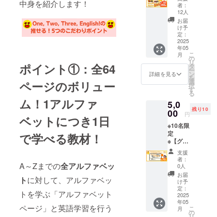
ン②】
中身を紹介します！
テッ
者：
完成版
カー
12人
One,
（45m
お届
Two,
m×45m
け予
Three,
m）
定：
English
2025
年05
! おうち
こ
月
ででき
の
リ
る英会
ポイント①：全64
タ
ー
話ブッ
ン
詳細を見る
を
ク ●
選
ページのボリュー
択
ワーク
す
る
ブック
ム！1アルファ
5,0
「One,
残り10
Two,
00
円
ベットにつき1日
Three,
※10名限
English
定
! おうち
で学べる教材！
※【グッ
ででき
ズプラ
る英会
支援
ン③】
話ブッ
者：
小さい
A～Zまでの
全アルファベッ
ク」
0人
お子さ
B5（18
お届
ト
に対して、アルファベッ
んがい
2mm×2
け予
るおう
57mm,
定：
トを学ぶ「アルファベット
ちの方
2025
64ペー
年05
限
ジ） 1
ページ」と英語学習を行う
こ
月
定！！
冊 ●サ
の
リ