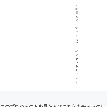
ー
ン
配
送
ま
で
、
す
べ
て
お
任
せ
の
プ
ラ
ン
も
あ
り
ま
す
！
このプロジェクトを見た人はこちらもチェックし