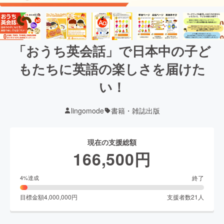
「おうち英会話」で日本中の子ど
もたちに英語の楽しさを届けた
い！
lingomode
書籍・雑誌出版
現在の支援総額
166,500
円
終了
4
%達成
目標金額
4,000,000
円
支援者数
21
人