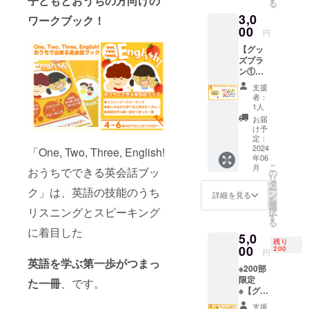
子どもとおうちの方向けの
る
いたオ
3,0
リジナ
ワークブック！
ルス
00
円
テッ
【グッ
カー
ズプラ
（45m
ン①】
m×45m
アル
m）
支援
ファ
者：
ベット
1人
クリア
お届
ファイ
け予
ル＋基
定：
本セッ
2024
「One, Two, Three, English!
年06
ト ●ク
こ
月
リア
おうちでできる英会話ブッ
の
リ
ファイ
タ
ー
ク」は、英語の技能のうち
ル
ン
詳細を見る
を
A4（21
選
リスニングとスピーキング
択
0mm×2
す
る
97mm
に着目した
5,0
）1枚 ●
残り
サン
00
200
円
キュー
英語を学ぶ第一歩がつまっ
※200部
カー
限定
ド・オ
た一冊
、です。
※【グッ
リジナ
ズプラ
ルス
支援