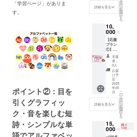
おうち
ン
タ
「学習ページ」がありま
ー
英会話
キュー
ン
詳細を見る
を
をやっ
カー
す。
選
択
てみよ
ド・オ
す
る
う ●オ
リジナ
10,
ンライ
ルス
ンでの
000
テッ
円
おうち
カー
【応援
英会話
（45m
プラン
の個別
m×45m
①】出
レッス
m）
版記
ン提供
支援
念！オ
・出版
者：
ンライ
後
3人
ン報告
（2025
お届
会・説
年5月予
け予
明会参
定以
定：
加券 ●
2025
降）日
年05
オンラ
ポイント②：目を
時を調
こ
月
イン報
整し、
の
リ
告会・
Zoom
タ
引くグラフィッ
ー
説明会
ミー
ン
詳細を見る
を
・日
ティン
選
ク・音を楽しむ短
択
時：
グを使
す
る
2025年
用して
詩・シンプルな単
15,
5月5日
個別に
残り
（月・
000
レッス
100
円
祝）
語でアルファベッ
ンを実
※100名