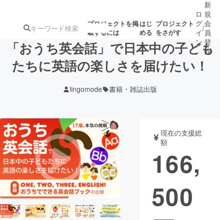
新
ロ
規
グ
会
プロジェクトを掲
はじ
プロジェクト
/
載するには
める
をさがす
イ
員
ン
登
「おうち英会話」で日本中の子ども
録
たちに英語の楽しさを届けたい！
人気のプロ
注目のリ
注目の新着プロ
募集終了が近いプ
もうすぐ公開
lingomode
書籍・雑誌出版
ジェクト
ターン
ジェクト
ロジェクト
されます
アート・写真
音楽
現在の支援総
額
166,
テクノロジー・ガジェット
ゲーム・サ
500
映像・映画
書籍・雑誌
ビジネス・起業
チャレンジ