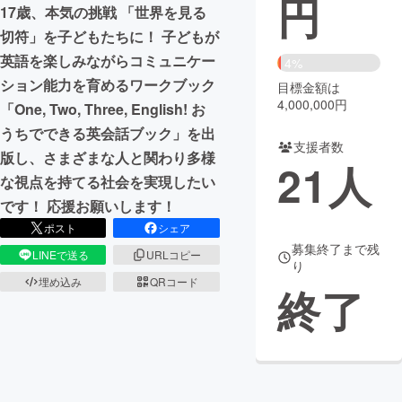
円
17歳、本気の挑戦 「世界を見る
まちづくり・地域活性化
切符」を子どもたちに！ 子どもが
英語を楽しみながらコミュニケー
4%
ション能力を育めるワークブック
目標金額は
CAMPFIRE for Social Good
CAMPFIRE Creation
4,000,000円
「One, Two, Three, English! お
CAMPFIREふるさと納税
machi-ya
コミュニティ
うちでできる英会話ブック」を出
支援者数
版し、さまざまな人と関わり多様
21
人
な視点を持てる社会を実現したい
です！ 応援お願いします！
ポスト
シェア
募集終了まで残
LINEで送る
URLコピー
り
埋め込み
QRコード
終了