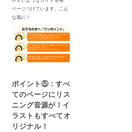
ン,
話ブッ
ページつけています。こん
Zoom
ク」
ミー
B5（18
な風に！
ティン
2mm×2
グを使
57mm,
用 ・支
64ペー
援者様
ジ） 1
との連
冊 ●サ
絡方
ン
法：詳
キュー
細は
カー
メール
ド・ス
にて連
テッ
絡いた
カー
します
（45m
●サン
m×45m
キュー
m）
ポイント⑤：すべ
カー
ド・ス
てのページにリス
テッ
カー
ニング音源が！イ
（45m
m×45m
m）
ラストもすべてオ
リジナル！