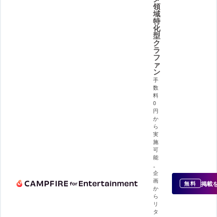
領
域
特
化
型
ク
ラ
フ
ァ
ン
手
数
料
0
円
か
ら
実
施
可
能
。
企
画
掲載
無料
か
ら
リ
タ