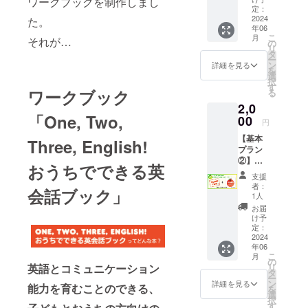
ワークブックを制作しまし
をお伝
定：
向けて活動
えする
2024
た。
していま
年06
サン
こ
月
それが…
キュー
す！
の
リ
メール
タ
応援よろし
ー
を送り
ン
詳細を見る
を
くお願いし
ます！
選
択
す
ます！
ワークブック
る
2,0
「One, Two,
00
円
【基本
Three, English!
プラン
②】サ
おうちでできる英
ン
支援
キュー
者：
会話ブック」
カード&
1人
オリジ
お届
ナルス
け予
テッ
定：
カー ●
2024
年06
サン
こ
月
キュー
の
リ
英語とコミュニケーション
カード
タ
ー
●lingom
ン
詳細を見る
能力を育むことのできる、
を
odeのロ
選
択
ゴを用
す