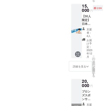
る
ます！
保証）
報告を
15,
■ZOOM
※本文テ
メール
残り26
でお話
000
キスト
にて月
円
し（30
サイズ
１回配
【30人
分）
にて箇
信（計5
限定】
※2023
条書き
回）
日本一
年7月予
■つなぐ
周終了
定。詳
ノート
支援
後のオ
しい日
にお名
者：
フ会に
程は別
前掲載
4人
ご招待
途メー
（個
お届
致しま
ルにて
人） ※
け予
す！ ■
ご連絡
定：
ご希望
オフ会
2023
致しま
のお名
年12
ご招待
す。 ■
前を備
こ
月
□日程：
つなぐ
の
考欄で
リ
2023年
ノート
タ
お教え
ー
12月上
のお届
ン
くださ
詳細を見る
を
旬予定
け
選
い。
択
□場所：
（2023
す
（ハン
る
東京都
年12月
ドル
20,
内の飲
中） ※
ネーム
食店 □
000
つなぐ
可） ※
円
交通
ノー
本文テ
ブロン
費：自
ト：予
キスト
ズスポ
己負担
定ペー
サイズ
ンサー
□飲食
ジ数
にて箇
■Webサ
代：必
64p/数
条書き
支援