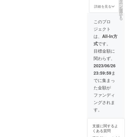
320px×
ゴ・バ
タ
サイズ
にて月
ー
100px ※
ナー希
ン
■お礼
詳細を見る
１回配
を
企業名
望』と
選
メール
信（計5
択
の場
備考欄
す
と活動
回）
る
合、ご
にご記
報告を
このプロ
希望の
入くだ
随時お
ジェクト
お名前
さい。
届け ※
を備考
後日
活動報
は、
All-In方
欄でお
データ
告：支
式
です。
教えく
のやり
援者限
ださ
とりに
定活動
目標金額に
い。
関し
報告を
関わらず、
（ハン
て、
メール
ドル
メール
にて月
2023/06/26
ネーム
にてご
１回配
23:59:59
ま
可） ※
案内致
信（計5
ロゴ・
しま
回）
でに集まっ
バナー
す。 ※
た金額が
の場
ホーム
合、
ページ
ファンディ
『ロ
公開中
ングされま
ゴ・バ
は継続
ナー希
して掲
す。
望』と
載予定
備考欄
（2023
にご記
年12月
支援に関するよ
入くだ
31日ま
くある質問
さい。
で最低