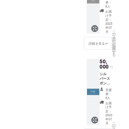
イトへ
要あり
量100部
■つなぐ
者：
の企業
ません
予定/B5
6人
ノート
名orロ
※詳しい
サイズ
のお届
お届
ゴ掲載
開催場
■お礼
け予
け
（小）
所や日
定：
メール
（2023
※掲載サ
2023
時は
と活動
年12月
年07
イズ：
2023年
報告を
中） ※
こ
月
320px×
10月中
の
随時お
つなぐ
リ
50px ※
にメー
タ
届け ※
ノー
ー
企業名
ルにて
ン
活動報
詳細を見る
ト：予
を
の場
ご連絡
選
告：支
定ペー
択
合、ご
しま
す
援者限
ジ数
る
希望の
す。 ■
定活動
64p/数
50,
お名前
つなぐ
報告を
量100部
を備考
000
ノート
メール
予定/B5
円
欄でお
のお届
にて月
サイズ
シル
教えく
け
１回配
■お礼
バース
ださ
（2023
信（計5
メール
ポン
い。
年12月
回）
と活動
サー
（ハン
中） ※
報告を
支援
■Webサ
ドル
つなぐ
者：
随時お
イトへ
ネーム
ノー
5人
届け ※
の企業
可） ※
ト：予
お届
活動報
名orロ
ロゴ・
定ペー
け予
告：支
ゴ掲載
バナー
定：
ジ数
援者限
（中）
2023
の場
64p/数
定活動
年07
※掲載サ
合、
量100部
報告を
こ
月
イズ：
『ロ
の
予定/B5
メール
リ