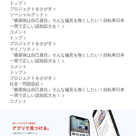
礼メー
トップ
>
ルと活
プロジェクトをさがす
>
動報告
ソーシャルグッド
>
を随時
お届け
『糖尿病は自己責任』そんな偏見を無くしたい！自転車日本
※活動報
一周で正しい認知拡大を！
>
告：支
コメント
援者限
トップ
>
定活動
プロジェクトをさがす
>
報告を
マイノリティ
>
メール
にて月
『糖尿病は自己責任』そんな偏見を無くしたい！自転車日本
１回配
一周で正しい認知拡大を！
>
信（計5
コメント
回）
トップ
>
プロジェクトをさがす
>
社会・問題提起
>
『糖尿病は自己責任』そんな偏見を無くしたい！自転車日本
一周で正しい認知拡大を！
>
コメント