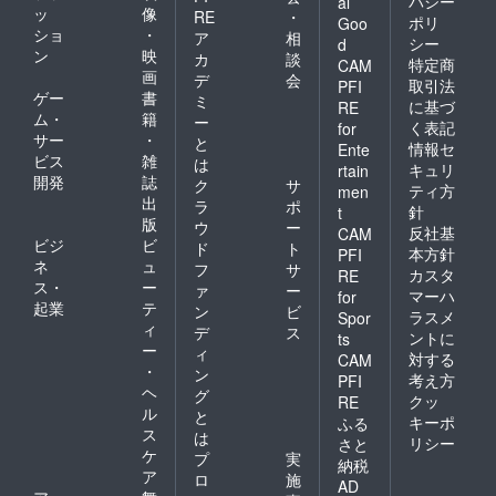
バシー
al
ッ
像
RE
・
ポリ
Goo
ショ
・
ア
相
シー
d
ン
映
カ
談
特定商
CAM
画
デ
会
取引法
PFI
ゲー
書
ミ
に基づ
RE
ム・
籍
ー
く表記
for
サー
・
と
情報セ
Ente
ビス
雑
は
キュリ
rtain
開発
誌
ク
サ
ティ方
men
出
ラ
ポ
針
t
版
ウ
ー
反社基
CAM
ビジ
ビ
ド
ト
本方針
PFI
ネ
ュ
フ
サ
カスタ
RE
ス・
ー
ァ
ー
マーハ
for
起業
テ
ン
ビ
ラスメ
Spor
ィ
デ
ス
ントに
ts
ー
ィ
対する
CAM
・
ン
考え方
PFI
ヘ
グ
クッ
RE
ル
と
キーポ
ふる
ス
は
リシー
さと
ケ
プ
実
納税
ア
ロ
施
AD