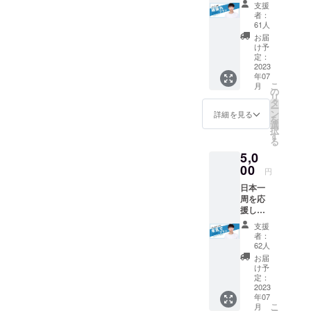
くださ
現在は病気
支援
るあな
者：
を前向きに
たに感
61人
謝の
捉え、患者
お届
メール
け予
自身の日常
をお送
定：
や挑戦を
りしま
2023
年07
す！ ■
YouTubeや
こ
月
お礼
の
SNSで発信
リ
メール
タ
ー
している。
をお届
ン
詳細を見る
を
け
選
択
す
る
5,0
00
円
日本一
周を応
援して
くださ
支援
るあな
者：
たに感
62人
謝の
お届
メール
け予
と活動
定：
報告を
2023
年07
随時お
こ
月
送りし