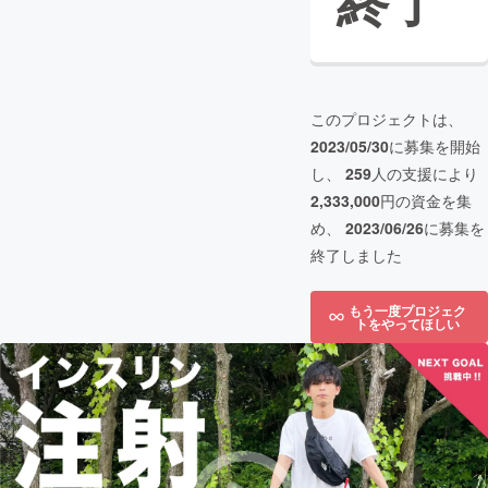
終了
このプロジェクトは、
2023/05/30
に募集を開始
し、
259
人の支援により
2,333,000
円の資金を集
め、
2023/06/26
に募集を
終了しました
もう一度プロジェク
トをやってほしい