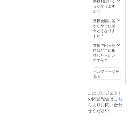
後日
保証）
手数料はいく
データ
※公序良
らかかります
のやり
俗に反
か？
とりに
する掲
関し
載は出
目標金額に届
て、
来ませ
かなかった場
メール
ん ■お
合どうなりま
にてご
礼メー
すか？
案内致
ルと活
しま
動報告
支援で困った
す。 ※
を随時
時はどこに相
ホーム
お届け
談したらいい
ページ
※活動報
ですか？
公開中
告：支
は継続
援者限
ヘルプページを
して掲
定活動
見る
載予定
報告を
（2023
メール
年12月
にて月
このプロジェクト
31日ま
１回配
の問題報告は
こち
で最低
信（計5
保証）
ら
よりお問い合わ
回）
※公序良
せください
俗に反
する掲
載は出
来ませ
ん ■お