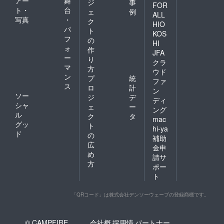
アー
舞
ジ
事
FOR
ト・
台
ェ
例
ALL
写真
・
ク
HIO
パ
ト
KOS
フ
の
HI
ォ
作
JFA
ー
り
クラ
マ
方
ウド
ン
プ
統
ファ
ス
ロ
計
ン
ソー
ジ
デ
ディ
シャ
ェ
ー
ング
ル
ク
タ
mac
グッ
ト
hi-ya
ド
の
補助
広
金申
め
請サ
方
ポー
ト
「QRコード」は株式会社デンソーウェーブの登録商標です。
© CAMPFIRE,
会社概
採用情
パートナー