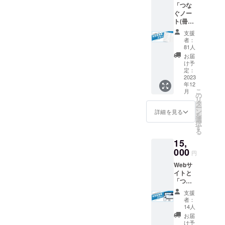
「つな
ト：予
ぐノー
定ペー
ト(冊
ジ数
子)」に
64p/数
支援
お名前
量100部
者：
を掲載
予定/B5
81人
致しま
サイズ
お届
す！ ■
■お礼
け予
つなぐ
メール
定：
ノート
2023
と活動
年12
にお名
報告を
こ
月
前掲載
随時お
の
リ
（個人
届け ※
タ
ー
名） ※
活動報
ン
詳細を見る
を
ご希望
告：支
選
択
のお名
援者限
す
る
前を備
定活動
15,
考欄で
報告を
お教え
000
メール
円
くださ
にて月
Webサ
い。
１回配
イトと
（ハン
信（計5
「つな
ドル
回）
ぐノー
ネーム
支援
ト(冊
可） ※
者：
子)」に
本文テ
14人
お名前
キスト
お届
を掲載
サイズ
け予