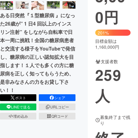
0
円
まちづくり・地域活性化
ある日突然『１型糖尿病 』になっ
た26歳が” 1 日4 回以上のインス
CAMPFIRE for Social Good
CAMPFIRE Creation
リン注射” をしながら自転車で日
201%
CAMPFIREふるさと納税
machi-ya
コミュニティ
本一周に挑戦！全国の糖尿病患者
目標金額は
1,160,000円
と交流する様子をYouTubeで発信
し、糖尿病の正しい認知拡大を目
支援者数
指します！１人でも多くの方に糖
259
尿病を正しく知ってもらうため、
是非みなさんの力をお貸し下さ
人
い！！
ポスト
シェア
LINEで送る
URLコピー
埋め込み
QRコード
募集終了まで残
り