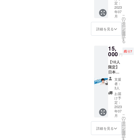
致しま
にて箇
定：
す！
2023
条書き
年07
■HPに
■つなぐ
こ
月
お名前
ノート
の
リ
記載
のお届
タ
ー
（個
け
ン
詳細を見る
を
人） ※
（2023
選
択
ご希望
年12月
す
る
のお名
中） ※
15,
前を備
つなぐ
残り7
考欄で
000
ノー
円
お教え
ト：予
【10人
くださ
定ペー
限定】
い。
ジ数
日本一
（ハン
64p/数
周中に2
ドル
量100部
支援
人でお
ネーム
予定/B5
者：
話しま
可） ※
サイズ
3人
しょ
ホーム
■お礼
お届
う！
ページ
メール
け予
ZOOM
公開中
定：
と活動
（1対
2023
は継続
報告を
年07
1）でリ
して掲
随時お
こ
月
アルタ
載予定
の
届け ※
リ
イムな
（2023
タ
活動報
ー
旅の情
年12月
ン
告：支
詳細を見る
を
報お聞
31日ま
選
援者限
択
かせし
で最低
す
定活動