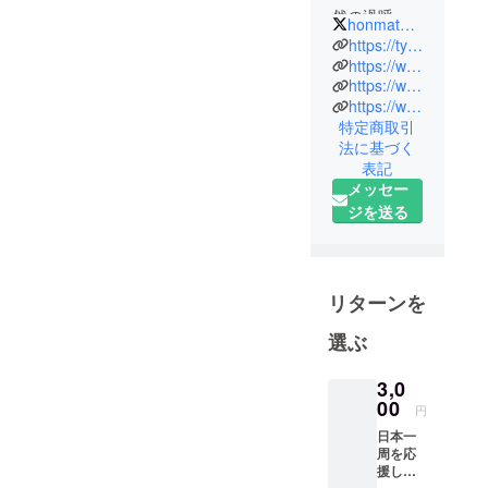
然の過呼吸
honmataiki1
で倒れ、原
https://typeone-c.com
因不明の『1
https://www.youtube.com/@taiki_iddm
https://www.instagram.com/honma_taiki
型糖尿病』
https://www.tiktok.com/@honma_taiki
と診断され
特定商取引
る。
法に基づく
以来、生涯
表記
に渡りイン
メッセー
スリン注射
ジを送る
を打ち続け
なければ、
生きていけ
リターンを
ない身体に
なる。
選ぶ
１度は治ら
ない病気で
3,0
の注射生活
00
円
で鬱になり
日本一
仕事を辞め
周を応
るが、
援して