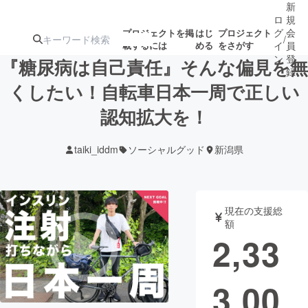
新
ロ
規
グ
会
プロジェクトを掲
はじ
プロジェクト
/
載するには
める
をさがす
イ
員
ン
登
『糖尿病は自己責任』そんな偏見を無
録
くしたい！自転車日本一周で正しい
認知拡大を！
人気のプロ
注目のリ
注目の新着プロ
募集終了が近いプ
もうすぐ公開
ジェクト
ターン
ジェクト
ロジェクト
されます
taiki_iddm
ソーシャルグッド
新潟県
アート・写真
音楽
現在の支援総
テクノロジー・ガジェット
ゲーム・サ
額
2,33
映像・映画
書籍・雑誌
3,00
ビジネス・起業
チャレンジ