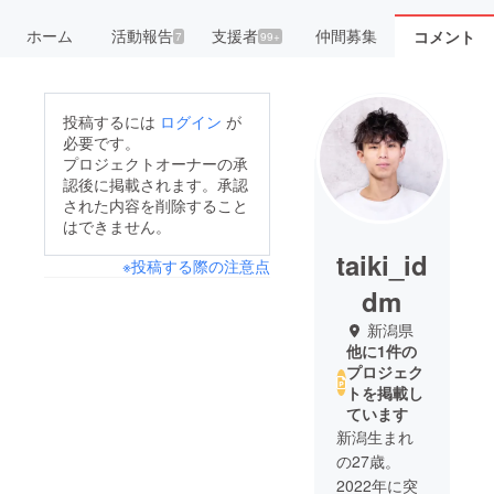
ホーム
活動報告
支援者
仲間募集
コメント
7
99+
投稿するには
ログイン
が
必要です。
プロジェクトオーナーの承
認後に掲載されます。承認
された内容を削除すること
はできません。
taiki_id
※投稿する際の注意点
dm
新潟県
他に1件の
プロジェク
トを掲載し
ています
新潟生まれ
の27歳。
2022年に突