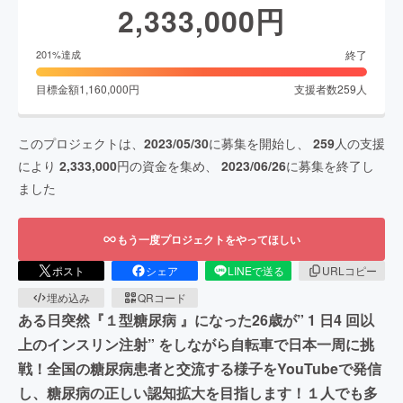
2,333,000
円
終了
201
%達成
目標金額
1,160,000
円
支援者数
259
人
このプロジェクトは、
2023/05/30
に募集を開始し、
259
人の支援
により
2,333,000
円の資金を集め、
2023/06/26
に募集を終了し
ました
もう一度プロジェクトをやってほしい
ポスト
シェア
LINEで送る
URLコピー
埋め込み
QRコード
ある日突然『１型糖尿病 』になった26歳が” 1 日4 回以
上のインスリン注射” をしながら自転車で日本一周に挑
戦！全国の糖尿病患者と交流する様子をYouTubeで発信
し、糖尿病の正しい認知拡大を目指します！１人でも多