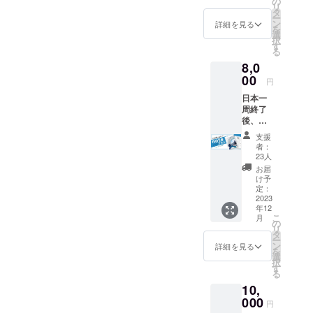
の
リ
ます！
タ
ー
■お礼
ン
詳細を見る
を
メール
選
択
と活動
す
る
報告を
8,0
随時お
届け ※
00
円
活動報
日本一
告：支
周終了
援者限
後、冊
定活動
子化し
報告を
支援
た「つ
メール
者：
なぐ
にて月
23人
ノー
１回配
お届
ト」を
信（計5
け予
お届け
回）
定：
しま
2023
年12
す！ ■
こ
月
つなぐ
の
リ
ノート
タ
ー
のお届
ン
詳細を見る
を
け
選
択
（2023
す
る
年12月
10,
中） ※
つなぐ
000
円
ノー