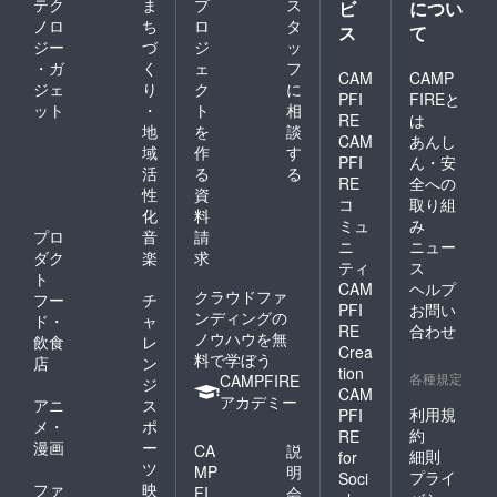
テク
ま
プ
ス
ビ
につい
ノロ
ち
ロ
タ
ス
て
ジー
づ
ジ
ッ
・ガ
く
ェ
フ
CAM
CAMP
ジェ
り
ク
に
PFI
FIREと
ット
・
ト
相
RE
は
地
を
談
CAM
あんし
域
作
す
PFI
ん・安
活
る
る
RE
全への
性
資
コ
取り組
化
料
ミュ
み
プロ
音
請
ニ
ニュー
ダク
楽
求
ティ
ス
ト
CAM
ヘルプ
クラウドファ
フー
チ
PFI
お問い
ンディングの
ド・
ャ
RE
合わせ
ノウハウを無
飲食
レ
Crea
料で学ぼう
店
ン
tion
各種規定
CAMPFIRE
ジ
CAM
アカデミー
アニ
ス
利用規
PFI
メ・
ポ
約
RE
漫画
ー
CA
説
細則
for
ツ
MP
明
プライ
Soci
ファ
映
FI
会