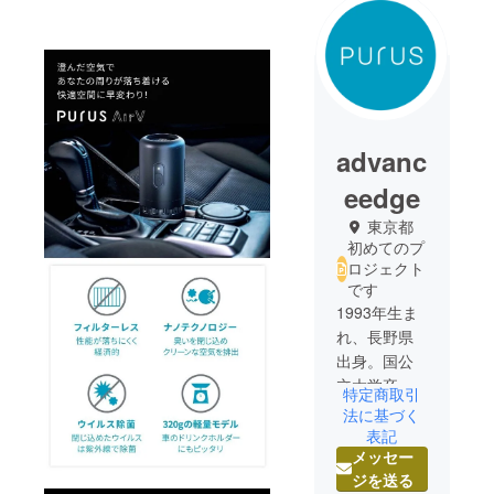
advanc
eedge
東京都
初めてのプ
ロジェクト
です
1993年生ま
れ、長野県
出身。国公
立大学卒業
特定商取引
後、広告代
法に基づく
理事業会社
表記
メッセー
に入社し、
ジを送る
商品のPRサ