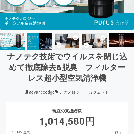
ナノテク技術でウイルスを閉じ込
めて徹底除去&脱臭 フィルター
レス超小型空気清浄機
advanceedge
テクノロジー・ガジェット
現在の支援総額
1,014,580
円
終了
1,014
%達成