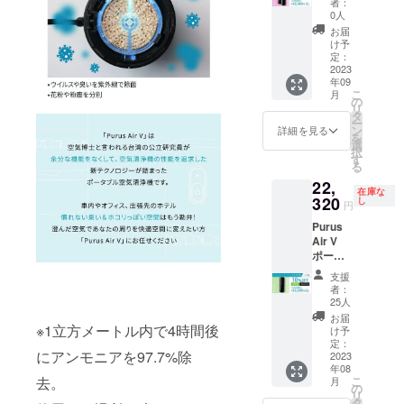
者：
機 本体
0人
×2個
お届
限定30
け予
セット
定：
超早割
2023
年09
15%OF
こ
月
F
の
リ
42,160
タ
ー
円(税
ン
詳細を見る
を
込・送
選
択
料込)
す
る
22,
在庫な
320
し
円
Purus
Air V
ポータ
ブル空
支援
気清浄
者：
機 本
25人
体 限
お届
定25個
※1立方メートル内で4時間後
け予
超早割
定：
にアンモニアを97.7%除
10%OF
2023
年08
F
去。
こ
月
22,320,
の
リ
円(税
タ