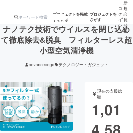
新
ロ
規
グ
会
プロジェクトを掲載
プロジェクトを
/
するには
さがす
イ
員
ン
登
ナノテク技術でウイルスを閉じ込め
録
て徹底除去&脱臭 フィルターレス超
小型空気清浄機
人気のプロ
注目のリ
注目の新着プロ
募集終了が近いプ
もうすぐ公開
ジェクト
ターン
ジェクト
ロジェクト
されます
advanceedge
テクノロジー・ガジェット
アート・写真
音楽
現在の支援総
テクノロジー・ガジェット
ゲーム・サ
額
1,01
映像・映画
書籍・雑誌
4,58
ビジネス・起業
チャレンジ