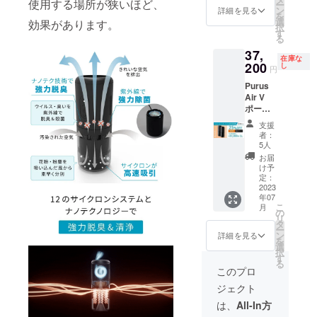
使用する場所が狭いほど、
ー
込・送
ン
詳細を見る
を
料込)
選
効果があります。
択
す
る
37,
在庫な
200
し
円
Purus
Air V
ポータ
ブル空
支援
気清浄
者：
機 本体
5人
×2個
お届
限定5
け予
セット
定：
超早割
2023
年07
25%OF
こ
月
F
の
リ
37,200,
タ
ー
円(税
ン
詳細を見る
を
込・送
選
択
料込)
す
る
このプロ
ジェクト
は、
All-In方