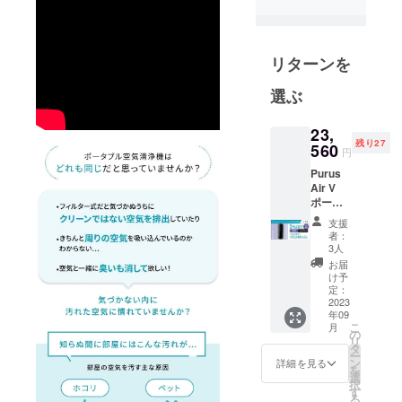
ポートに従
事する。
その後2021
リターンを
年2月に退職
し、広告代
選ぶ
理業や営業
代行といっ
23,
残り27
560
た業務を経
円
て独立す
Purus
る。
Air V
ポータ
趣味は旅
ブル空
支援
行・写真・
気清浄
者：
機 本
スノーボー
3人
体 限
お届
ド。
定30個
け予
実行者の名
超早割
定：
5%OFF
2023
前に含まれ
年09
23,560
る【佑】の
こ
月
円(税
の
リ
意味である
込・送
タ
ー
料込)
ン
詳細を見る
「人の右腕
を
選
択
になる」を
す
る