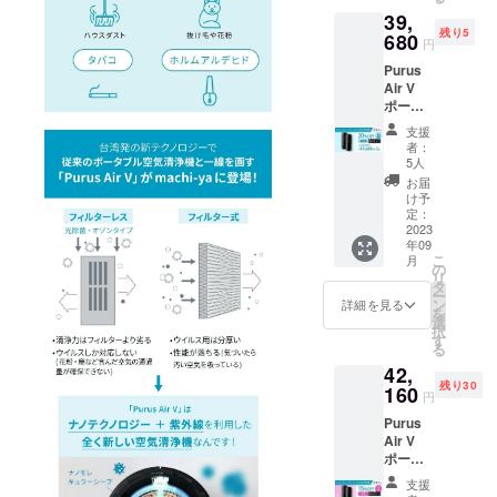
モットー
39,
に、
残り5
680
円
良い商品や
Purus
サービスを
Air V
世の中に広
ポータ
ブル空
めていきた
支援
気清浄
者：
い人々の手
機 本体
5人
助けをした
×2個
お届
限定10
い、旅行や
け予
セット
定：
生活に使え
超早割
2023
年09
る便利な商
20%OF
こ
月
F
の
品を広めた
リ
39,680
タ
ー
いと思いプ
円(税
ン
詳細を見る
を
込・送
ロジェクト
選
択
料込)
す
を実施。
る
42,
残り30
160
円
Purus
Air V
ポータ
ブル空
支援
気清浄