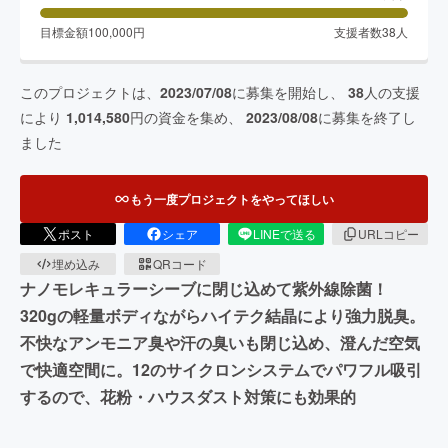
目標金額
100,000
円
支援者数
38
人
このプロジェクトは、
2023/07/08
に募集を開始し、
38
人の支援
により
1,014,580
円の資金を集め、
2023/08/08
に募集を終了し
ました
もう一度プロジェクトをやってほしい
ポスト
シェア
LINEで送る
URLコピー
埋め込み
QRコード
ナノモレキュラーシーブに閉じ込めて紫外線除菌！
320gの軽量ボディながらハイテク結晶により強力脱臭。
不快なアンモニア臭や汗の臭いも閉じ込め、澄んだ空気
で快適空間に。12のサイクロンシステムでパワフル吸引
するので、花粉・ハウスダスト対策にも効果的