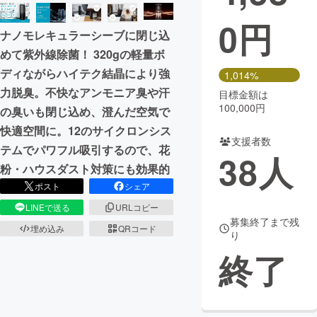
0
円
まちづくり・地域活性化
ナノモレキュラーシーブに閉じ込
めて紫外線除菌！ 320gの軽量ボ
CAMPFIRE for Social Good
CAMPFIRE Creation
ディながらハイテク結晶により強
1,014%
CAMPFIREふるさと納税
machi-ya
コミュニティ
力脱臭。不快なアンモニア臭や汗
目標金額は
100,000円
の臭いも閉じ込め、澄んだ空気で
快適空間に。12のサイクロンシス
支援者数
テムでパワフル吸引するので、花
38
人
粉・ハウスダスト対策にも効果的
ポスト
シェア
LINEで送る
URLコピー
募集終了まで残
埋め込み
QRコード
り
終了