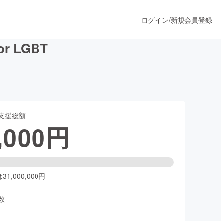
ログイン
/
新規会員登録
r LGBT
うすぐ公開されます
支援総額
プロダクト
,000
円
ファッション
スポーツ
1,000,000円
数
ア
ソーシャルグッド
人