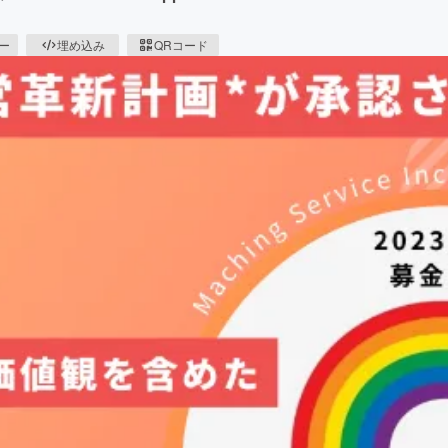
ピー
埋め込み
QRコード