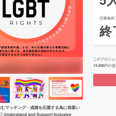
募集終
CAMPFIRE for Social Good
CAMPFIRE Creation
終
CAMPFIREふるさと納税
machi-ya
コミュニティ
このプロジェ
13,000
円の資
含むマッチング・成婚を応援する為に発案い
Understand and Support Inclusive