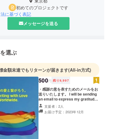
東京都
初めてのプロジェクトです
引法に基づく表記
メッセージを送る
を選ぶ
標金額未達でもリターンが届きます
(All-in方式)
500
円
残り
9,997
・感謝の意を表すためのメールをお
送りいたします。 I will be sending
an email to express my gratitude.
リターンについての詳細は、本文に
支援者：2人
記載させて頂いております。ご確認
お届け予定：2023年12月
の程、よろしくお願い申し上げま
す。 The details regarding the
return are provided in the main
text. We kindly ask for your
confirmation. Thank you.