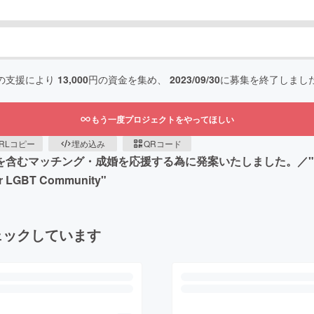
の支援により
13,000
円の資金を集め、
2023/09/30
に募集を終了しまし
もう一度プロジェクトをやってほしい
RLコピー
埋め込み
QRコード
チング・成婚を応援する為に発案いたしました。／"Bringing Bo
for LGBT Community"
ェックしています