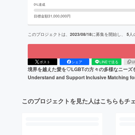
0
%達成
目標金額
31,000,000
円
このプロジェクトは、
2023/08/18
に募集を開始し、
5
人
ポスト
シェア
LINEで送る
U
境界を越えた愛を♡LGBTの方々の多様なニーズを含むマッ
Understand and Support Inclusive Matching 
このプロジェクトを見た人はこちらもチ