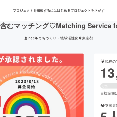
プロジェクトを掲載するには
はじめる
プロジェクトをさがす
含むマッチング♡Matching Service fo
ineti
まちづくり・地域活性化
東京都
注目のリターン
注目の新着プロジェクト
募集終了が近いプロジェクト
も
現在の
音楽
舞台・パフォーマンス
13
ゲーム・サービス開発
フード・飲食店
0%
書籍・雑誌出版
アニメ・漫画
目標金額は3
支援者
チャレンジ
ビューティー・ヘルスケ
5