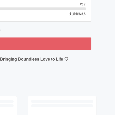
終了
支援者数
5
人
た
undless Love to Life ♡