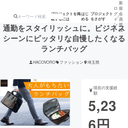
新
ロ
規
グ
会
プロジェクトを掲
はじ
プロジェクト
/
載するには
める
をさがす
イ
員
ン
登
通勤をスタイリッシュに。ビジネス
録
シーンにピッタリな自慢したくなる
ランチバッグ
人気のプロ
注目のリ
注目の新着プロ
募集終了が近いプ
もうすぐ公開
ジェクト
ターン
ジェクト
ロジェクト
されます
HACOVORO
ファッション
埼玉県
アート・写真
音楽
現在の支援総
テクノロジー・ガジェット
ゲーム・サ
額
5,23
映像・映画
書籍・雑誌
6
円
ビジネス・起業
チャレンジ