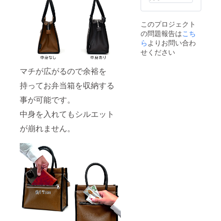
ごとに
す。
風合い
が異な
このプロジェクト
る為、
の問題報告は
こち
色合い
が変わ
ら
よりお問い合わ
りま
せください
す。
※2023
マチが広がるので余裕を
年7月中
旬よ
持ってお弁当箱を収納する
り、お
申込み
事が可能です。
順に発
送のス
中身を入れてもシルエット
タート
が崩れません。
を予定
してお
りま
す。