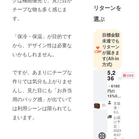
グは機能優先で、見た目が
ロ)
リターンを
チープな物も多く感じま
毎日の通勤
す。
選ぶ
時や仕事時
間に彩りを
目標金額
「保冷・保温」が目的です
与え、少し
未達でも
happyな気持
から、デザイン性は必要な
リターン
ちにしてく
が届きま
いかもしれません。
す
(All-in
れる。
方式)
それがハコ
5,2
ですが、あまりにチープな
ヴォーロの
残り25
36
アイテムで
円
作りでは気分も上がりませ
す。
・6160
んし、見た目にも「お弁当
円の
15%0F
用のバッグ感」が出ていて
幸運の象徴
F →
支援
5236円
『てんとう
は利用シーンは限られてし
者：
（税
0人
虫』をロゴ
込）で
まいます。
お届
マークに使
ご提供
け予
【商品
定：
用。
単品
2023
イタリアで
年07
5000 ＋
月