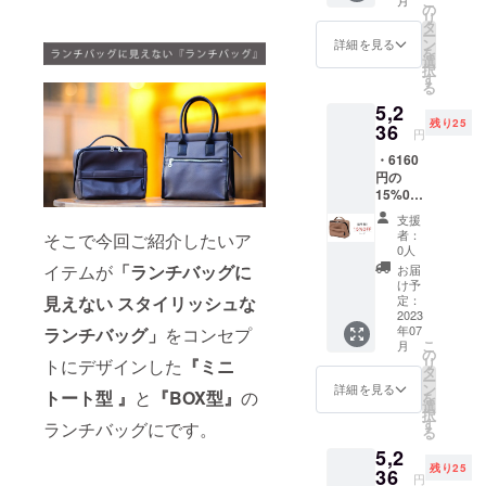
こ
は、てんと
送料600
の
リ
=
タ
う虫が体に
ー
5600（
ン
詳細を見る
とまると幸
を
6160）
選
択
(税込)】
せが訪れる
す
る
・BOX
といわれて
5,2
型
います。
残り25
(4041)×
36
円
1点
・6160
(カー
時代ととも
円の
キ/6019
15%0F
に変化して
) ※仕
F →
様、デ
いくライフ
支援
5236円
ザイン
者：
そこで今回ご紹介したいア
スタイル。
（税
等、変
0人
込）で
更にな
それととも
イテムが
「ランチバッグに
お届
ご提供
る場合
け予
に、働く人
【商品
がござ
定：
見えない スタイリッシュな
の持ち物も
単品
2023
いま
年07
ランチバッグ
」
をコンセプ
5000 ＋
す。 ※
変化してい
こ
月
送料600
想定以
の
ます。
リ
トにデザインした
『
ミニ
=
上の受
タ
ー
5600（
HACOVORO
注を頂
ン
詳細を見る
トート型
』
と
『BOX型』
の
を
6160）
いた場
選
では、現代
択
(税込)】
合、納
す
ランチバッグにです。
る
人が必要と
・BOX
品予定
5,2
型
が遅れ
している機
残り25
(4041)×
36
る場合
円
能性に焦点