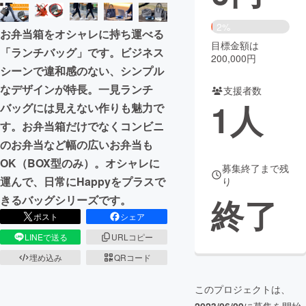
まちづくり・地域活性化
2%
お弁当箱をオシャレに持ち運べる
目標金額は
「ランチバッグ」です。ビジネス
200,000円
CAMPFIRE for Social Good
CAMPFIRE Creation
シーンで違和感のない、シンプル
CAMPFIREふるさと納税
machi-ya
コミュニティ
なデザインが特長。一見ランチ
支援者数
1
人
バッグには見えない作りも魅力で
す。お弁当箱だけでなくコンビニ
のお弁当など幅の広いお弁当も
OK（BOX型のみ）。オシャレに
募集終了まで残
運んで、日常にHappyをプラスで
り
終了
きるバッグシリーズです。
ポスト
シェア
LINEで送る
URLコピー
埋め込み
QRコード
このプロジェクトは、