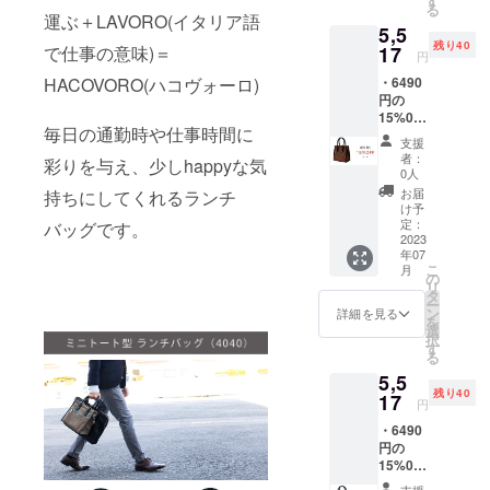
す
風合い
る
・BOX
合、納
が異な
運ぶ＋LAVORO(イタリア語
5,5
型
品予定
る為、
残り40
(4041)×
17
で仕事の意味)＝
が遅れ
色合い
円
1点(ブ
る場合
が変わ
・6490
HACOVORO(ハコヴォーロ)
ラッ
がござ
りま
円の
ク/6023
いま
す。
15%0F
) ※仕
す。 ※
※2023
毎日の通勤時や仕事時間に
F →
様、デ
モニ
年7月中
支援
5517円
ザイン
ター上
旬よ
者：
彩りを与え、少しhappyな気
（税
等、変
の色合
0人
り、お
込）で
更にな
いと実
申込み
お届
持ちにしてくれるランチ
ご提供
る場合
際の革
け予
順に発
【商品
がござ
定：
色が異
バッグです。
送のス
単品
2023
いま
なる場
タート
年07
5300 ＋
す。 ※
合がご
を予定
こ
月
送料600
想定以
の
ざいま
してお
リ
=
上の受
タ
す。 ※
りま
ー
5900（
注を頂
ン
革はそ
詳細を見る
す。
を
6490）
いた場
選
の時の
択
(税込)】
合、納
す
ロット
る
・ミニ
品予定
ごとに
5,5
トート
が遅れ
風合い
残り40
型
17
る場合
が異な
円
(4040)×
がござ
る為、
・6490
1点
いま
色合い
円の
(カー
す。 ※
が変わ
15%0F
キ/6019
モニ
りま
F →
) ※仕
ター上
す。
支援