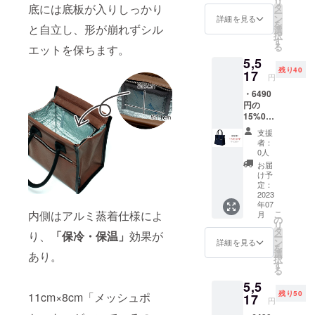
リ
=
想定以
底には底板が入りしっかり
タ
す。 ※
してお
ー
5900（
上の受
ン
革はそ
詳細を見る
りま
を
と自立し、形が崩れずシル
6490）
注を頂
選
の時の
す。
択
(税込)】
いた場
す
ロット
る
エットを保ちます。
・ミニ
合、納
ごとに
5,5
トート
品予定
風合い
残り40
型
17
が遅れ
が異な
円
(4040)×
る場合
る為、
・6490
1点(グ
がござ
色合い
円の
レー/60
いま
が変わ
15%0F
21) ※仕
す。 ※
りま
F →
様、デ
モニ
す。
支援
5517円
ザイン
ター上
※2023
者：
（税
等、変
の色合
0人
年7月中
込）で
更にな
いと実
旬よ
お届
ご提供
る場合
際の革
け予
り、お
【商品
がござ
定：
色が異
申込み
単品
2023
いま
なる場
順に発
年07
5300 ＋
す。 ※
合がご
送のス
こ
内側はアルミ蒸着仕様によ
月
送料600
想定以
の
ざいま
タート
リ
=
上の受
タ
す。 ※
を予定
り、
「保冷・保温」
効果が
ー
5900（
注を頂
ン
革はそ
詳細を見る
してお
を
6490）
いた場
選
の時の
あり。
りま
択
(税込)】
合、納
す
ロット
す。
る
・ミニ
品予定
ごとに
5,5
トート
が遅れ
風合い
残り50
11cm×8cm「メッシュポ
型
17
る場合
が異な
円
(4040)×
がござ
る為、