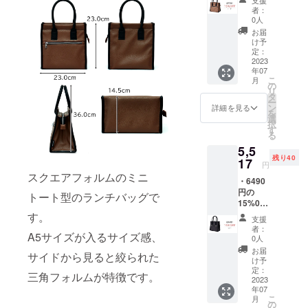
5517円
様、デ
の色合
※2023
者：
（税
ザイン
いと実
0人
年7月中
込）で
等、変
際の革
旬よ
お届
ご提供
更にな
色が異
け予
り、お
【商品
る場合
定：
なる場
申込み
単品
2023
がござ
合がご
順に発
年07
5300 ＋
いま
ざいま
送のス
こ
月
送料600
す。 ※
の
す。 ※
タート
リ
=
想定以
タ
革はそ
を予定
ー
5900（
上の受
ン
の時の
詳細を見る
してお
を
6490）
注を頂
選
ロット
りま
択
(税込)】
いた場
す
ごとに
す。
る
・ミニ
合、納
風合い
5,5
トート
品予定
が異な
残り40
型
17
が遅れ
る為、
円
(4040)×
る場合
色合い
スクエアフォルムのミニ
・6490
1点
がござ
が変わ
円の
(トー
いま
トート型のランチバッグで
りま
15%0F
プ/6020
す。 ※
す。
F →
す。
) ※仕
モニ
※2023
支援
5517円
様、デ
ター上
年7月中
者：
A5サイズが入るサイズ感、
（税
ザイン
の色合
0人
旬よ
込）で
等、変
いと実
り、お
お届
サイドから見ると絞られた
ご提供
更にな
際の革
け予
申込み
【商品
る場合
定：
色が異
順に発
三角フォルムが特徴です。
単品
2023
がござ
なる場
送のス
年07
5300 ＋
いま
合がご
タート
こ
月
送料600
す。 ※
の
ざいま
を予定