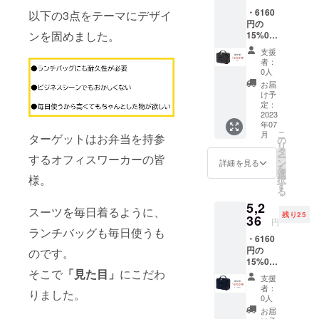
1点
がござ
・6160
を当てて
(トー
以下の3点をテーマにデザイ
いま
円の
プ/6020
す。 ※
デザイン展
ンを固めました。
15%0F
) ※仕
モニ
開していき
F →
様、デ
ター上
支援
5236円
ザイン
ます。
の色合
者：
（税
等、変
いと実
0人
込）で
更にな
際の革
お届
ご提供
る場合
色が異
け予
【商品
がござ
定：
なる場
単品
2023
いま
合がご
年07
5000 ＋
す。 ※
ざいま
こ
月
ターゲットはお弁当を持参
送料600
想定以
の
す。 ※
リ
=
上の受
タ
革はそ
ー
するオフィスワーカーの皆
5600（
注を頂
ン
の時の
詳細を見る
を
6160）
いた場
選
ロット
様。
択
(税込)】
合、納
す
ごとに
る
・BOX
品予定
風合い
5,2
型
が遅れ
が異な
スーツを毎日着るように、
残り25
(4041)×
36
る場合
る為、
円
1点(グ
がござ
ランチバッグも毎日使うも
色合い
・6160
レー/60
いま
が変わ
円の
21) ※仕
のです。
す。 ※
りま
15%0F
様、デ
モニ
す。
そこで
「見た目」
にこだわ
F →
ザイン
ター上
※2023
支援
5236円
等、変
の色合
年7月中
者：
りました。
（税
更にな
いと実
0人
旬よ
込）で
る場合
際の革
り、お
お届
ご提供