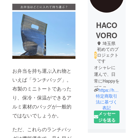
HACO
VORO
埼玉県
初めてのプ
ロジェクト
です
オシャレに
お弁当を持ち運ぶ入れ物と
運んで、日
いえば「ランチバッグ」。
常にHappyを
プラス。
布製のミニトートであった
https://hacovoro.official.ec/
運ぶ＋
特定商取引
り、保冷・保温ができるア
LAVORO(イ
法に基づく
ルミ素材のバッグが一般的
表記
タリア語で
メッセー
仕事の意味)
ではないでしょうか。
ジを送る
＝
HACOVORO
ただ、これらのランチバッ
(ハコヴォー