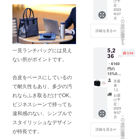
がござ
色が異
け予
申込み
【商品
いま
定：
なる場
順に発
単品
2023
す。 ※
合がご
送のス
年07
5000 ＋
想定以
ざいま
タート
こ
月
送料600
上の受
の
す。 ※
を予定
リ
=
注を頂
タ
革はそ
してお
ー
5600（
いた場
ン
の時の
詳細を見る
りま
を
6160）
合、納
選
ロット
す。
択
(税込)】
品予定
す
ごとに
る
・BOX
が遅れ
風合い
5,2
型
一見ランチバッグには見え
る場合
が異な
残り39
(4041)×
36
がござ
る為、
円
ない所がポイントです。
1点
いま
色合い
・6160
(ダーク
す。 ※
が変わ
円の
ネイ
モニ
りま
15%0F
ビー/60
ター上
す。
合皮をベースにしているの
F →
22) ※仕
の色合
※2023
支援
5236円
様、デ
いと実
年7月中
者：
で耐久性もあり、多少の汚
（税
ザイン
際の革
1人
旬よ
込）で
等、変
れならふき取るだけでOK。
色が異
り、お
お届
ご提供
更にな
なる場
け予
申込み
【商品
ビジネスシーンで持っても
る場合
定：
合がご
順に発
単品
2023
がござ
ざいま
送のス
違和感のない、シンプルで
年07
5000 ＋
いま
す。 ※
タート
こ
月
送料600
す。 ※
の
革はそ
を予定
スタイリッシュなデザイン
リ
=
想定以
タ
の時の
してお
ー
5600（
上の受
ン
ロット
詳細を見る
りま
が特長です。
を
6160）
注を頂
選
ごとに
す。
択
(税込)】
いた場