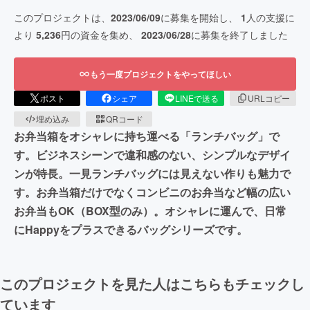
このプロジェクトは、
2023/06/09
に募集を開始し、
1
人の支援に
より
5,236
円の資金を集め、
2023/06/28
に募集を終了しました
もう一度プロジェクトをやってほしい
ポスト
シェア
LINEで送る
URLコピー
埋め込み
QRコード
お弁当箱をオシャレに持ち運べる「ランチバッグ」で
す。ビジネスシーンで違和感のない、シンプルなデザイ
ンが特長。一見ランチバッグには見えない作りも魅力で
す。お弁当箱だけでなくコンビニのお弁当など幅の広い
お弁当もOK（BOX型のみ）。オシャレに運んで、日常
にHappyをプラスできるバッグシリーズです。
このプロジェクトを見た人はこちらもチェックし
ています