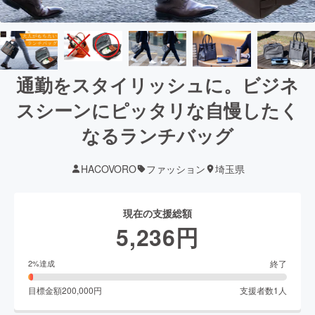
通勤をスタイリッシュに。ビジネ
スシーンにピッタリな自慢したく
なるランチバッグ
HACOVORO
ファッション
埼玉県
現在の支援総額
5,236
円
終了
2
%達成
目標金額
200,000
円
支援者数
1
人