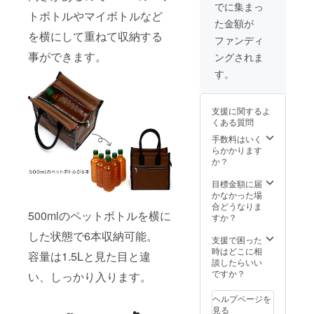
る場合
際の革
順に発
でに集まっ
がござ
トボトルやマイボトルなど
色が異
送のス
た金額が
いま
なる場
タート
を横にして重ねて収納する
す。 ※
合がご
を予定
ファンディ
想定以
ざいま
してお
事ができます。
ングされま
上の受
す。 ※
りま
注を頂
革はそ
す。
す。
いた場
の時の
合、納
ロット
品予定
ごとに
支援に関するよ
が遅れ
風合い
くある質問
る場合
が異な
がござ
る為、
手数料はいく
いま
色合い
らかかります
す。 ※
が変わ
か？
モニ
りま
ター上
す。
目標金額に届
の色合
※2023
かなかった場
いと実
年7月中
合どうなりま
500mlのペットボトルを横に
際の革
旬よ
すか？
色が異
り、お
した状態で6本収納可能。
なる場
申込み
支援で困った
合がご
順に発
時はどこに相
容量は1.5Lと見た目と違
ざいま
送のス
談したらいい
す。 ※
タート
ですか？
い、しっかり入ります。
革はそ
を予定
の時の
してお
ヘルプページを
ロット
りま
見る