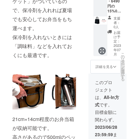
ケット」がついているの
・6490
1点
いま
色合い
円の
(ダーク
す。 ※
が変わ
で、保冷剤を入れれば夏場
15%0F
ネイ
モニ
りま
F →
ビー/60
ター上
す。
支援
でも安心してお弁当をもち
5517円
22) ※仕
の色合
※2023
者：
（税
様、デ
いと実
0人
運べます。
年7月中
込）で
ザイン
際の革
旬よ
お届
ご提供
等、変
保冷剤を入れないときには
色が異
け予
り、お
【商品
更にな
定：
なる場
申込み
「調味料」などを入れてお
単品
2023
る場合
合がご
順に発
年07
5300 ＋
がござ
ざいま
送のス
こ
月
くにも最適です。
送料600
いま
の
す。 ※
タート
リ
=
す。 ※
タ
革はそ
を予定
ー
5900（
想定以
ン
の時の
詳細を見る
してお
を
6490）
上の受
選
ロット
りま
択
(税込)】
注を頂
す
ごとに
す。
る
・ミニ
いた場
風合い
このプロ
トート
合、納
が異な
ジェクト
型
品予定
る為、
(4040)×
が遅れ
色合い
は、
All-In方
1点(ブ
る場合
が変わ
式
です。
ラッ
がござ
りま
ク/6023
いま
す。
目標金額に
) ※仕
す。 ※
※2023
21cm×14cm程度のお弁当箱
関わらず、
様、デ
モニ
年7月中
ザイン
ター上
旬よ
2023/06/28
が収納可能です。
等、変
の色合
り、お
23:59:59
ま
更にな
いと実
高さがあるので500mlのペッ
申込み