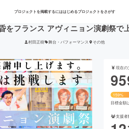
プロジェクトを掲載するには
はじめる
プロジェクトをさがす
黄昏をフランス アヴィニョン演劇祭で上
村田正樹
舞台・パフォーマンス
その他
注目のリターン
注目の新着プロジェクト
募集終了が近いプロジェクト
も
現在の
音楽
舞台・パフォーマンス
95
ゲーム・サービス開発
フード・飲食店
159%
書籍・雑誌出版
アニメ・漫画
目標金額は6
支援者
チャレンジ
ビューティー・ヘルスケ
12