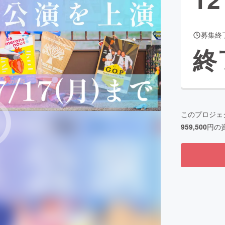
募集終
CAMPFIRE for Social Good
CAMPFIRE Creation
終
CAMPFIREふるさと納税
machi-ya
コミュニティ
このプロジェ
959,500
円の