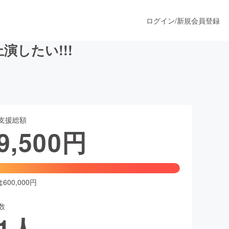
ログイン
/
新規会員登録
演したい!!!
うすぐ公開されます
支援総額
プロダクト
9,500
円
ファッション
スポーツ
00,000円
数
ア
ソーシャルグッド
1
人