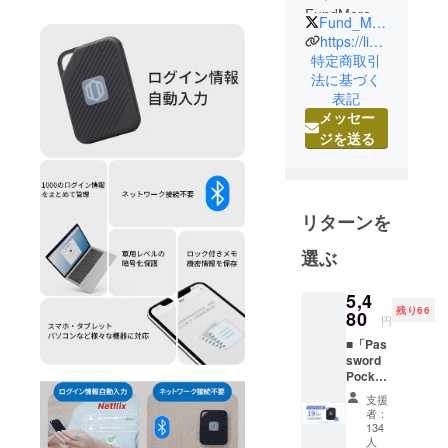
FundMore公
Fund_More_jp
式アカウン
https://linktr.ee/fundmore
トです。皆
特定商取引
法に基づく
さまの生活
表記
をより豊か
メッセー
にするお手
ジを送る
伝いをいた
します✨
お問い合わ
せはDMもし
リターンを
くは、LINE
選ぶ
公式アカウ
ントよりお
5,4
願いします
残り66
80
円
📥
■「Pas
sword
https://line.m
Pocket
e/R/ti/p/@fun
」× 1 一
支援
般販売
dmore
者：
予定価
134
格
人