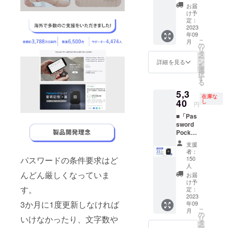
6,760円
お届
→
け予
5,480円
定：
2023
（税・
年09
送料
こ
月
込） ＜
の
リ
内容品
タ
ー
＞ ・
ン
詳細を見る
を
Passwo
選
択
rd
す
る
Pocket
5,3
× 1 ・
在庫な
40
CR203
し
円
2電池 ×
■「Pas
1 ・日
sword
本語説
Pocket
明書 ※
」× 1 一
製造状
支援
般販売
況によ
者：
予定価
り出荷
150
パスワードの条件要求はど
格
人
時期が
6,760円
んどん厳しくなっていま
遅れる
お届
→
け予
場合、
す。
5,340円
定：
早急に
2023
（税・
ご連絡
3か月に1度更新しなければ
年09
送料
致しま
こ
月
込） ＜
の
す。
いけなかったり、文字数や
リ
内容品
タ
ー