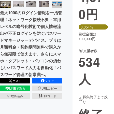
0
円
まちづくり・地域活性化
最大1000のログイン情報を一括管
理！ネットワーク接続不要・軍用
CAMPFIRE for Social Good
CAMPFIRE Creation
レベルの暗号化技術で個人情報流
3,354%
CAMPFIREふるさと納税
machi-ya
コミュニティ
出や不正ログインを防ぐパスワー
目標金額は
100,000円
ドマネージャーデバイス。プリは
月額料金・契約期間無料で購入か
支援者数
ら無期限で使えます。さらにスマ
534
ホ・タブレット・パソコンの煩わ
しいパスワード入力を自動化！パ
人
スワード管理の新常識へ。
ポスト
シェア
LINEで送る
URLコピー
埋め込み
QRコード
募集終了まで残
り