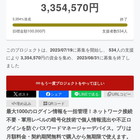
3,354,570
円
終了
3,354
%達成
目標金額
100,000
円
支援者数
534
人
このプロジェクトは、
2023/07/19
に募集を開始し、
534
人の支援
により
3,354,570
円の資金を集め、
2023/08/31
に募集を終了し
ました
もう一度プロジェクトをやってほしい
ポスト
シェア
LINEで送る
URLコピー
埋め込み
QRコード
最大1000のログイン情報を一括管理！ネットワーク接続
不要・軍用レベルの暗号化技術で個人情報流出や不正ロ
グインを防ぐパスワードマネージャーデバイス。プリは
月額料金・契約期間無料で購入から無期限で使えます。