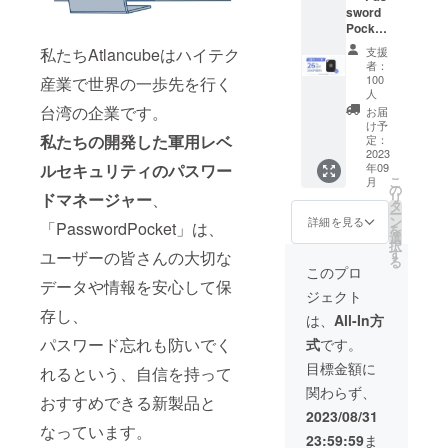
sword
本語説
Pocket
明書 ※
」× 2 一
製造状
支援
私たちAtlancubeはハイテク
般販売
況によ
者：
予定価
り出荷
100
産業で世界の一歩先を行く
格
人
時期が
13,520
台湾の企業です。
遅れる
お届
円 →
け予
場合、
私たちの開発した軍用レベ
9,980円
定：
早急に
2023
（税・
ご連絡
年09
ルセキュリティのパスワー
送料
致しま
こ
月
込） ＜
の
す。
リ
ドマネージャー
、
内容品
タ
ー
＞ ・
ン
詳細を見る
「PasswordPocket」は、
を
Passwo
選
択
rd
す
ユーザーの皆さんの大切な
る
Pocket
このプロ
× 2 ・
データや情報を安心して保
ジェクト
CR203
存し、
2電池 ×
は、
All-In方
2 ・日
パスワード忘れも防いでく
式
です。
本語説
明書 ※
目標金額に
れるという、自信を持って
製造状
関わらず、
況によ
おすすめできる新製品と
り出荷
2023/08/31
時期が
なっています。
23:59:59
ま
遅れる