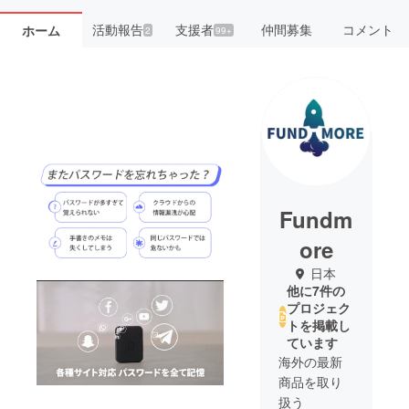
活動報告
支援者
仲間募集
コメント
ホーム
2
99+
Fundm
ore
日本
他に7件の
プロジェク
トを掲載し
ています
海外の最新
商品を取り
扱う