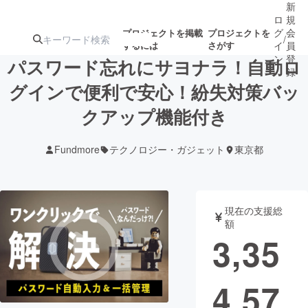
新
ロ
規
グ
会
プロジェクトを掲載
プロジェクトを
/
するには
さがす
イ
員
ン
登
パスワード忘れにサヨナラ！自動ロ
録
グインで便利で安心！紛失対策バッ
クアップ機能付き
人気のプロ
注目のリ
注目の新着プロ
募集終了が近いプ
もうすぐ公開
ジェクト
ターン
ジェクト
ロジェクト
されます
Fundmore
テクノロジー・ガジェット
東京都
アート・写真
音楽
現在の支援総
テクノロジー・ガジェット
ゲーム・サ
額
3,35
映像・映画
書籍・雑誌
4,57
ビジネス・起業
チャレンジ