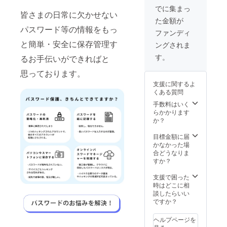
場合、
でに集まっ
皆さまの日常に欠かせない
早急に
た金額が
ご連絡
パスワード等の情報をもっ
致しま
ファンディ
す。
と簡単・安全に保存管理す
ングされま
す。
るお手伝いができればと
思っております。
支援に関するよ
くある質問
手数料はいく
らかかります
か？
目標金額に届
かなかった場
合どうなりま
すか？
支援で困った
時はどこに相
談したらいい
ですか？
ヘルプページを