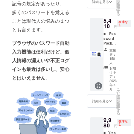
＞ ・
ン
詳細を見る
記号の規定があったり、
を
Passwo
選
択
rd
す
多くのパスワードを覚える
る
Pocket
5,4
ことは現代人の悩みの１つ
× 1 ・
在庫な
10
CR203
し
円
とも言えます。
2電池 ×
■「Pas
1 ・日
sword
本語説
ブラウザのパスワード自動
Pocket
明書 ※
」× 1 一
製造状
支援
入力機能は便利だけど、個
般販売
況によ
者：
予定価
り出荷
150
人情報の漏えいや不正ログ
格
人
時期が
6,760円
遅れる
お届
インも最近は多いし、安心
→
け予
場合、
5,410円
定：
とはいえません。
早急に
2023
（税・
ご連絡
年09
送料
致しま
こ
月
込） ＜
の
す。
リ
内容品
タ
ー
＞ ・
ン
詳細を見る
を
Passwo
選
択
rd
す
る
Pocket
9,9
× 1 ・
在庫な
80
CR203
し
円
2電池 ×
■「Pas
1 ・日