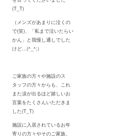
ました
(T_T)
ら、備
考欄に
【領収
（メンズがあまりに泣くの
書希
望】と
で(笑)、「私まで泣いたらい
ご入力
くださ
かん」と我慢し通しでした
いま
けど…(^_^;）
せ。
ご家族の方々や施設のス
タッフの方々からも、これ
また涙が出るほど嬉しいお
言葉をたくさんいただきま
した(T_T)
施設に入居されているお年
寄りの方々やそのご家族、