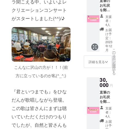
直筆の
ラ聞こえる中、いよいよレ
しゃい
護の仕事に
お礼状
ました
クリエーションコンサート
を郵便
ら、備
転職。施設
で、ま
考欄に
支援
に入居され
がスタートしました(^^)/♪
た、初
『領収
者：
回のコ
ている高齢
書希
4人
ンサー
望』と
お届
の方々やそ
トの写
ご入力
け予
のご家族と
真入り
くださ
定：
レポー
2023
いま
の関わりか
年12
ト
せ。
ら、介護が
こ
月
（PDF)
の
リ
必要になっ
をメー
タ
ー
ルでお
ン
た時のこと
詳細を見る
を
送りい
選
こんなに沢山の方が！！！(前
や介護のそ
択
たしま
す
る
す。 ※
の先にある
方に立っているのが私(^_^;)
30,
本プロ
ことを、誰
ジェク
000
円
もが見据え
トへの
『君といつまでも』をひな
直筆の
支援金
ておく必要
お礼状
の「領
だんが歌唱しながら登場。
があると思
を郵便
収書」
で、初
い、終活の
が必要
この歌は皆さんにまずは聴
支援
回コン
な方が
者：
事業を始め
サート
いらっ
いていただくだけのつもり
4人
ました。
のオム
しゃい
お届
でしたが、自然と皆さんも
ニバス
ました
け予