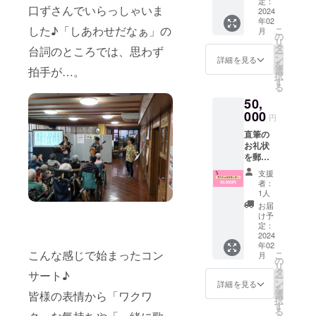
動画
ら、備
定：
誰にでも訪
口ずさんでいらっしゃいま
（３分
2024
考欄に
年02
れる人生の
程度）
【領収
した♪「しあわせだなぁ」の
こ
月
の視聴
書希
の
エンディン
リ
URLを
望】と
タ
台詞のところでは、思わず
グ。
ー
メール
ご入力
ン
詳細を見る
を
でお送
自分だった
くださ
選
拍手が…。
択
りいた
いま
す
らどう在り
る
しま
せ。
たい？
50,
す。
（本プ
000
家族だった
円
ロジェ
らどう関わ
直筆の
クトに
お礼状
りたい？
ご支援
を郵便
くだ
そうするた
で、初
さった
支援
めには何を
回コン
方以外
者：
サート
に無断
すればい
1人
のオム
で公開
お届
い？
ニバス
するこ
け予
今できるこ
動画
とはお
定：
（３分
2024
控えく
とは何だろ
年02
程度）
ださい
こんな感じで始まったコン
う？
こ
月
の視聴
ま
の
リ
URLを
こんなふう
せ。）
タ
サート♪
ー
メール
また、
ン
詳細を見る
に考えて行
を
でお送
その後
皆様の表情から「ワクワ
選
択
動するのが
りいた
のコン
す
る
しま