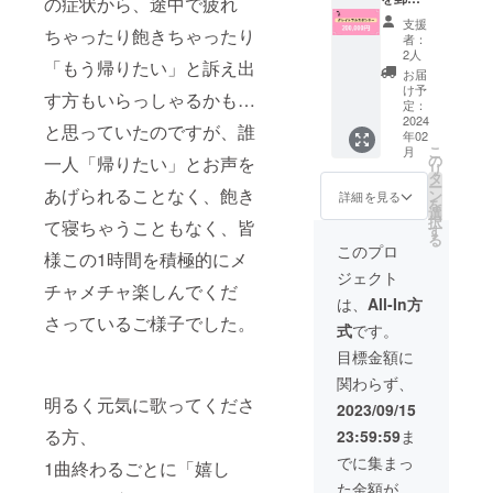
ジェク
の症状から、途中で疲れ
様子や
て）
ご送
トへの
支援
ちゃったり飽きちゃったり
ご感
と、コ
付。コ
支援金
者：
想、出
ンサー
ンサー
の「領
2人
「もう帰りたい」と訴え出
演者の
トの演
トツ
収書」
お届
インタ
奏シー
アーの
が必要
け予
す方もいらっしゃるかも…
ビュー
ンや会
活動報
な方が
定：
などの
場の様
告（コ
2024
いらっ
と思っていたのですが、誰
年02
レポー
子など
ンサー
しゃい
こ
月
トを
を収め
トの内
ました
の
一人「帰りたい」とお声を
リ
PDFに
た編集
容、お
ら、備
タ
ー
て）を
動画
客様の
あげられることなく、飽き
考欄に
ン
詳細を見る
を
令和６
（30分
様子や
【領収
選
択
て寝ちゃうこともなく、皆
年２月
程度）
ご感
書希
す
る
と４月
の視聴
想、出
望】と
このプロ
様この1時間を積極的にメ
にメー
用URL
演者の
ご入力
ジェクト
ルでお
を、令
インタ
くださ
チャメチャ楽しんでくだ
送りし
和６年
ビュー
いま
は、
All-In方
ます。
２月と
などの
せ。
さっているご様子でした。
式
です。
※活動報
４月に
レポー
告レ
メール
トを
目標金額に
ポート
でお送
PDFに
関わらず、
に『ス
りしま
て）
明るく元気に歌ってくださ
ペシャ
す。
と、コ
2023/09/15
ルサ
（本プ
ンサー
る方、
23:59:59
ま
ポー
ロジェ
トの演
ター』
クトに
奏シー
でに集まっ
1曲終わるごとに「嬉し
として
ご支援
ンや会
た金額が
お名前
くだ
場の様