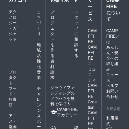
ー
FIRE
テク
ま
プ
ス
ビ
につい
ノロ
ち
ロ
タ
ス
て
ジー
づ
ジ
ッ
・ガ
く
ェ
フ
CAM
CAMP
ジェ
り
ク
に
PFI
FIREと
ット
・
ト
相
RE
は
地
を
談
CAM
あんし
域
作
す
PFI
ん・安
活
る
る
RE
全への
性
資
コ
取り組
化
料
ミュ
み
プロ
音
請
ニ
ニュー
ダク
楽
求
ティ
ス
ト
CAM
ヘルプ
クラウドファ
フー
チ
PFI
お問い
ンディングの
ド・
ャ
RE
合わせ
ノウハウを無
飲食
レ
Crea
料で学ぼう
店
ン
tion
各種規定
CAMPFIRE
ジ
CAM
アカデミー
アニ
ス
利用規
PFI
メ・
ポ
約
RE
漫画
ー
CA
説
細則