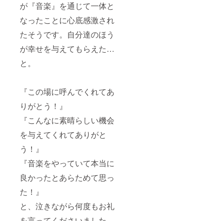
が『音楽』を通じて一体と
ご入力
いいた
くださ
しま
なったことに心底感激され
いま
す。ま
せ。
た、掲
たそうです。自分達のほう
載を希
望され
が幸せを与えてもらえた…
ない方
と。
は、お
手数で
すが備
考欄に
『この場に呼んでくれてあ
「掲載
希望な
りがとう！』
し」と
ご入力
『こんなに素晴らしい機会
くださ
を与えてくれてありがと
いま
せ。 ※
う！』
本プロ
ジェク
『音楽をやっていて本当に
トへの
支援金
良かったとあらためて思っ
の「領
収書」
た！』
が必要
な方が
と、泣きながら何度もお礼
いらっ
を言ってくださいました
しゃい