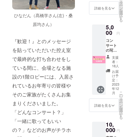
リ
は親が居
収書」
タ
ー
が必要
る」それが
ン
詳細を見る
を
な方が
選
当たり前で
ひなだん（髙橋学さん(左)・桑
択
いらっ
す
る
はないこと
しゃい
原均さん）
5,0
ました
を思い知ら
ら、備
00
円
され、ああ
考欄に
『歓迎！』とのメッセージ
コン
『領収
すればよ
サート
書希
かった、
を貼っていただいた控え室
の写真
望』と
もっとこう
ととも
ご入力
支援
で最終的な打ち合わせをし
に、心
くださ
しておけば
者：
を込め
いま
18人
ている間に、会場となる施
よかったと
てお礼
せ。
お届
のメー
後悔するこ
設の1階ロビーには、入居さ
け予
ルをお
定：
とばかりで
送りし
2023
れているお年寄りの皆様や
した。
年12
ます。
こ
月
そのご家族がたくさんお集
※本プロ
毎日母を見
の
リ
ジェク
タ
舞いながら
まりくださいました。
ー
トへの
ン
詳細を見る
を
「私に出来
支援金
選
「どんなコンサート？」
択
の「領
す
ること」を
る
収書」
「一緒に歌ってもいい
考えてウエ
10,
が必要
な方が
ディングの
000
の？」などのお声がチラホ
円
いらっ
仕事から介