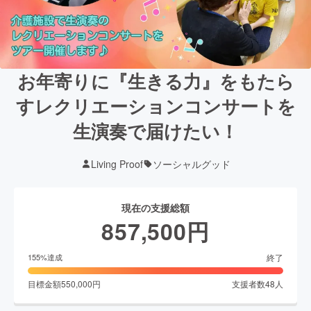
お年寄りに『生きる力』をもたら
すレクリエーションコンサートを
生演奏で届けたい！
Living Proof
ソーシャルグッド
現在の支援総額
857,500
円
終了
155
%達成
目標金額
550,000
円
支援者数
48
人