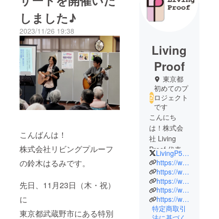
サートを開催いた
しました♪
2023/11/26 19:38
Living
Proof
東京都
初めてのプ
ロジェクト
です
こんにち
は！株式会
こんばんは！
社 Living
株式会社リビングプルーフ
Proof 代表の
LivingP55097152
鈴木はるみ
https://www.living-proof.jp
の鈴木はるみです。
です。
https://www.instagram.com/hami.ringo/
https://www.facebook.com/LivingProof.jp
先日、11月23日（木・祝）
https://www.facebook.com/hami.hami.182940
介護福祉士
に
https://www.kazoku-kyukyu.jp
として現場
特定商取引
東京都武蔵野市にある特別
で働きなが
法に基づく