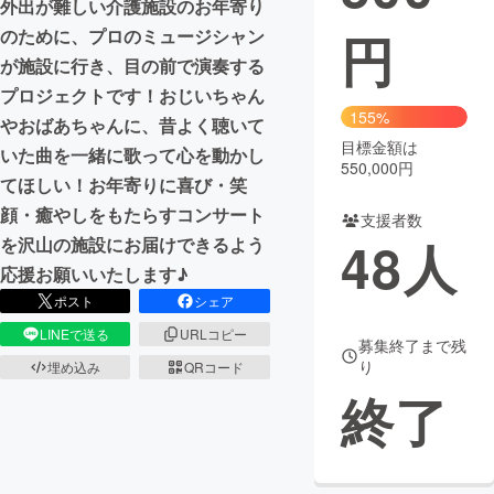
外出が難しい介護施設のお年寄り
円
のために、プロのミュージシャン
まちづくり・地域活性化
が施設に行き、目の前で演奏する
プロジェクトです！おじいちゃん
CAMPFIRE for Social Good
CAMPFIRE Creation
155%
やおばあちゃんに、昔よく聴いて
CAMPFIREふるさと納税
machi-ya
コミュニティ
目標金額は
いた曲を一緒に歌って心を動かし
550,000円
てほしい！お年寄りに喜び・笑
顔・癒やしをもたらすコンサート
支援者数
48
人
を沢山の施設にお届けできるよう
応援お願いいたします♪
ポスト
シェア
LINEで送る
URLコピー
募集終了まで残
り
埋め込み
QRコード
終了