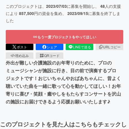
このプロジェクトは、
2023/07/03
に募集を開始し、
48
人の支援
により
857,500
円の資金を集め、
2023/09/15
に募集を終了しま
した
もう一度プロジェクトをやってほしい
ポスト
シェア
LINEで送る
URLコピー
埋め込み
QRコード
外出が難しい介護施設のお年寄りのために、プロの
ミュージシャンが施設に行き、目の前で演奏するプロ
ジェクトです！おじいちゃんやおばあちゃんに、昔よく
聴いていた曲を一緒に歌って心を動かしてほしい！お年
寄りに喜び・笑顔・癒やしをもたらすコンサートを沢山
の施設にお届けできるよう応援お願いいたします♪
このプロジェクトを見た人はこちらもチェックし