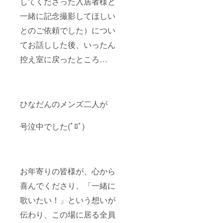
してくださった入居者様と
いま
ない方
ルスポ
一緒に記念撮影してほしい
せ。
は、お
ン
手数で
サー』
とのご依頼でした）につい
すが備
として
考欄に
お名前
てお話しした後、いったん
「掲載
を掲載
希望な
させて
控え室に戻ったところ…
し」と
いただ
ご入力
きます
くださ
（文字
いま
のみ・
せ。 ※
掲載期
ひなだんのメンズ二人が
本プロ
間：１
ジェク
年間）
トへの
ので、
号泣中でした(ﾟﾛﾟ)
支援金
会社名
の「領
や屋
収書」
号、ハ
が必要
ンドル
な方が
ネーム
いらっ
をご希
お年寄りの皆様が、心から
しゃい
望の方
ました
は、お
喜んでくださり、「一緒に
ら、備
手数で
考欄に
すが備
歌いたい！」という想いが
【領収
考欄に
伝わり、この場に居る全員
書希
ご入力
望】と
をお願