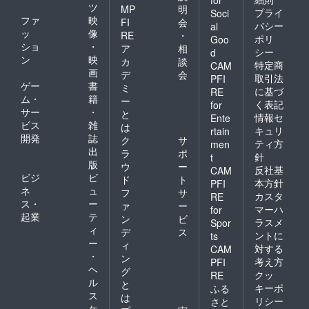
for
ツ
MP
明
プライ
Soci
ファ
映
FI
会
バシー
al
ッ
像
RE
・
ポリ
Goo
ショ
・
ア
相
シー
d
ン
映
カ
談
特定商
CAM
画
デ
会
取引法
PFI
ゲー
書
ミ
に基づ
RE
ム・
籍
ー
く表記
for
サー
・
と
情報セ
Ente
ビス
雑
は
キュリ
rtain
開発
誌
ク
サ
ティ方
men
出
ラ
ポ
針
t
版
ウ
ー
反社基
CAM
ビジ
ビ
ド
ト
本方針
PFI
ネ
ュ
フ
サ
カスタ
RE
ス・
ー
ァ
ー
マーハ
for
起業
テ
ン
ビ
ラスメ
Spor
ィ
デ
ス
ントに
ts
ー
ィ
対する
CAM
・
ン
考え方
PFI
ヘ
グ
クッ
RE
ル
と
キーポ
ふる
ス
は
リシー
さと
ケ