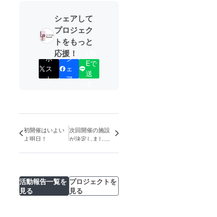
シェアして
プロジェク
トをもっと
応援！
LIN
ポ
シ
Eで
ス
ェ
送
ト
ア
る
初開催はいよい
次回開催の施設
よ明日！
が決定しまし
た！
活動報告一覧を
プロジェクトを
見る
見る