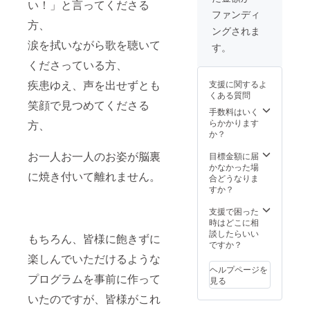
い！」と言ってくださる
を掲載
さった
子、施
ファンディ
（文字
方以外
設の
方、
ングされま
のみ）
に無断
方々の
涙を拭いながら歌を聴いて
させて
で公開
ご感想
す。
いただ
するこ
（顔出
くださっている方、
きます
とはお
しな
ので、
控えく
し。可
疾患ゆえ、声を出せずとも
支援に関するよ
会社名
ださい
能な範
くある質問
や屋
ま
囲で）
笑顔で見つめてくださる
号、ハ
せ。）
や出演
手数料はいく
ンドル
※活動報
者のコ
らかかります
方、
ネーム
告レ
メント
か？
をご希
ポート
などを
望の方
と編集
収めた
お一人お一人のお姿が脳裏
目標金額に届
は、お
動画の
編集動
かなかった場
に焼き付いて離れません。
手数で
クレ
画（60
合どうなりま
すが備
ジッ
分程
すか？
考欄に
ト、弊
度）の
ご入力
社ホー
視聴用
支援で困った
をお願
ムペー
URL
時はどこに相
いいた
ジに
を、令
談したらいい
もちろん、皆様に飽きずに
しま
『プレ
和６年
ですか？
す。ま
シャス
２月と
楽しんでいただけるような
た、掲
スポン
４月に
ヘルプページを
載を希
サー』
メール
プログラムを事前に作って
見る
望され
として
でお送
いたのですが、皆様がこれ
ない方
お名前
りしま
はお手
を掲載
す。