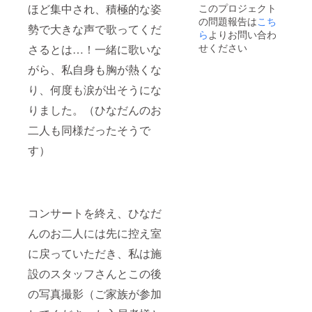
ほど集中され、積極的な姿
このプロジェクト
数です
させて
（本プ
の問題報告は
こち
が備考
いただ
ロジェ
勢で大きな声で歌ってくだ
欄に
きます
クトに
ら
よりお問い合わ
「掲載
（文字
ご支援
せください
さるとは…！一緒に歌いな
希望な
のみ・
くだ
し」と
掲載期
さった
がら、私自身も胸が熱くな
ご入力
間：１
方以外
り、何度も涙が出そうにな
くださ
年間）
に無断
いま
ので、
で公開
りました。（ひなだんのお
せ。 ※
会社名
するこ
本プロ
や屋
とはお
二人も同様だったそうで
ジェク
号、ハ
控えく
トへの
ンドル
ださい
す）
支援金
ネーム
ま
の「領
をご希
せ。）
収書」
望の方
※活動報
が必要
は、お
告レ
な方が
手数で
ポート
いらっ
すが備
と編集
コンサートを終え、ひなだ
しゃい
考欄に
動画の
んのお二人には先に控え室
ました
ご入力
クレ
ら、備
をお願
ジッ
に戻っていただき、私は施
考欄に
いいた
ト、弊
「領収
しま
社ホー
設のスタッフさんとこの後
書希
す。ま
ムペー
望」と
た、掲
ジに
の写真撮影（ご家族が参加
ご入力
載を希
『グレ
くださ
望され
イトフ