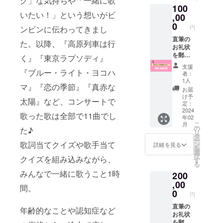
ク」な気持ちや「一緒に歌
サート
終活です。
100
す。
ツアー
あなたやあ
いたい！」という想いがビ
（本プ
,00
の活動
なたの大切
ロジェ
報告
0
円
ンビンに伝わってきまし
クトに
（コン
な人の Living
ご支援
直筆の
サート
た。以降、『高原列車は行
Proof（生き
くだ
お礼状
の内
さった
を郵便
ている証）
容、お
く』『東京ラプソディ』
方以外
ご送
客様の
をカタチに
支援
に無断
付。コ
『ブルー・ライト・ヨコハ
様子や
者：
するお手伝
で公開
ンサー
ご感
1人
マ』『恋の季節』『真赤な
するこ
トツ
想、出
いをしてい
お届
とはお
アーの
演者の
け予
太陽』など、コンサートで
控えく
活動報
インタ
定：
ださい
告（コ
2024
ビュー
歌った歌は全部で11曲でし
年02
ま
ンサー
などの
こ
月
せ。）
トの内
レポー
の
た♪
リ
また、
容、お
トを
タ
ー
その後
客様の
歌詞当てクイズや歌手当て
PDFに
ン
詳細を見る
を
のコン
様子や
て）を
選
択
クイズを組み込みながら、
サート
ご感
令和６
す
る
ツアー
想、出
年２月
みんなで一緒に歌うこと1時
200
の活動
演者の
と４月
報告
インタ
,00
にメー
間。
（コン
ビュー
ルでお
0
円
サート
などの
送りし
の内
レポー
直筆の
ます。
年齢的なことや認知症など
容、お
トを
お礼状
※本プロ
客様の
PDFに
を郵便