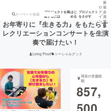
新
ロ
規
グ
会
プロジェクトを掲
はじ
プロジェクト
/
載するには
める
をさがす
イ
員
ン
登
お年寄りに『生きる力』をもたらす
録
レクリエーションコンサートを生演
奏で届けたい！
人気のプロ
注目のリ
注目の新着プロ
募集終了が近いプ
もうすぐ公開
ジェクト
ターン
ジェクト
ロジェクト
されます
Living Proof
ソーシャルグッド
アート・写真
音楽
現在の支援総
テクノロジー・ガジェット
ゲーム・サ
額
857,
映像・映画
書籍・雑誌
500
ビジネス・起業
チャレンジ