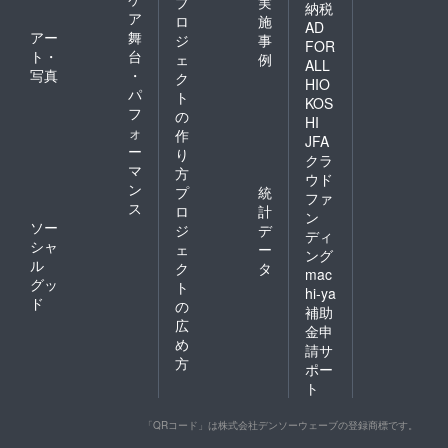
プ
実
納税
ア
ロ
施
AD
アー
舞
ジ
事
FOR
ト・
台
ェ
例
ALL
写真
・
ク
HIO
パ
ト
KOS
フ
の
HI
ォ
作
JFA
ー
り
クラ
マ
方
ウド
ン
プ
統
ファ
ス
ロ
計
ン
ソー
ジ
デ
ディ
シャ
ェ
ー
ング
ル
ク
タ
mac
グッ
ト
hi-ya
ド
の
補助
広
金申
め
請サ
方
ポー
ト
「QRコード」は株式会社デンソーウェーブの登録商標です。