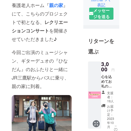
ら『もっと
表記
養護老人ホーム『
親の家
』
身近に、
メッセー
にて、こちらのプロジェク
もっと普通
ジを送る
トで初となる、
レクリエー
に終活を』
していただ
ションコンサート
を開催さ
くための活
せていただきました♪
リターンを
動をしてい
ます。
選ぶ
今回ご出演のミュージシャ
きっかけは
ン、ギターデュオの『ひな
当時60代
3,0
だった母
00
だん』のおふたりと一緒に
円
が、ある日
心を込
JR三鷹駅からバスに乗り、
突然脳梗塞
めてお
親の家に到着。
礼の
で倒れて意
メール
支援
思疎通が出
をお送
者：
来ない状態
りしま
19人
す。 ※
になったこ
お届
本プロ
け予
と。「実家
ジェク
定：
トへの
2023
に帰ればい
年10
支援金
つもそこに
こ
月
の「領
の