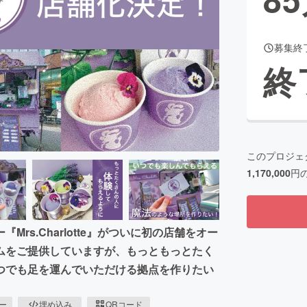
募集終
CAMPFIRE for Social Good
CAMPFIRE Creation
終
CAMPFIREふるさと納税
machi-ya
コミュニティ
このプロジェ
1,170,000
円
s.Charlotte』がついに初の店舗をオー
ムをご提供していますが、もっともっとたく
つでも足を運んでいただける拠点を作りたい
ピー
埋め込み
QRコード