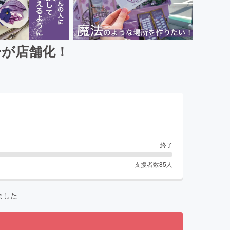
ーが店舗化！
終了
支援者数
85
人
ました