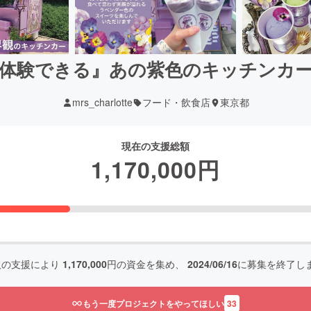
体験できる』あの紫色のキッチンカ
mrs_charlotte
フード・飲食店
東京都
現在の支援総額
1,170,000
円
人の支援により
1,170,000
円の資金を集め、
2024/06/16
に募集を終了し
もう一度プロジェクトをやってほしい
33