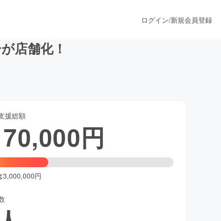
ログイン
/
新規会員登録
ーが店舗化！
うすぐ公開されます
支援総額
プロダクト
170,000
円
ファッション
スポーツ
,000,000円
数
ア
ソーシャルグッド
人