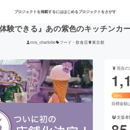
プロジェクトを掲載するには
はじめる
プロジェクトをさがす
体験できる』あの紫色のキッチンカ
mrs_charlotte
フード・飲食店
東京都
注目のリターン
注目の新着プロジェクト
募集終了が近いプロジェクト
も
現在の
音楽
舞台・パフォーマンス
1,
ゲーム・サービス開発
フード・飲食店
39%
書籍・雑誌出版
アニメ・漫画
目標金額は3
支援者
チャレンジ
ビューティー・ヘルスケ
85