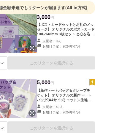
標金額未達でもリターンが届きます
(All-in方式)
3,000
円
【ポストカードセットとお礼のメッ
セージ】 オリジナルのポストカード
100×148mm 3枚セット と心を込め
たお礼のメッセージをお送りしま
支援者：0人
す。
お届け予定：2024年07月
このリターンを選択する
る
5,000
円
【新作トートバッグ＆クレープチ
ケット】 オリジナルの新作トート
バッグ(A4サイズ) コットン生地
100% 本体サイズ260×330mm ク
支援者：42人
レープチケット×1枚 (店舗やキッチ
お届け予定：2024年07月
ンカーで使えます。※クレープは持
ち帰り(手持ち)が対象。店内プレー
トクレープは500円割引として使用
このリターンを選択する
る
可。) 【有効期限】2025年8月末ま