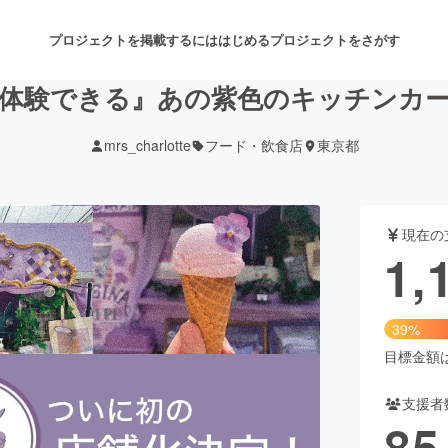
プロジェクトを掲載するには
はじめる
プロジェクトをさがす
体験できる』あの紫色のキッチンカ
mrs_charlotte
フード・飲食店
東京都
注目のリターン
注目の新着プロジェクト
募集終了が近いプロジェクト
も
現在の
音楽
舞台・パフォーマンス
1,
ゲーム・サービス開発
フード・飲食店
39%
書籍・雑誌出版
アニメ・漫画
目標金額は3
支援者
チャレンジ
ビューティー・ヘルスケ
85