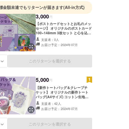
標金額未達でもリターンが届きます
(All-in方式)
3,000
円
【ポストカードセットとお礼のメッ
セージ】 オリジナルのポストカード
100×148mm 3枚セット と心を込め
たお礼のメッセージをお送りしま
支援者：0人
す。
お届け予定：2024年07月
このリターンを選択する
る
5,000
円
【新作トートバッグ＆クレープチ
ケット】 オリジナルの新作トート
バッグ(A4サイズ) コットン生地
100% 本体サイズ260×330mm ク
支援者：42人
レープチケット×1枚 (店舗やキッチ
お届け予定：2024年07月
ンカーで使えます。※クレープは持
ち帰り(手持ち)が対象。店内プレー
トクレープは500円割引として使用
このリターンを選択する
る
可。) 【有効期限】2025年8月末ま