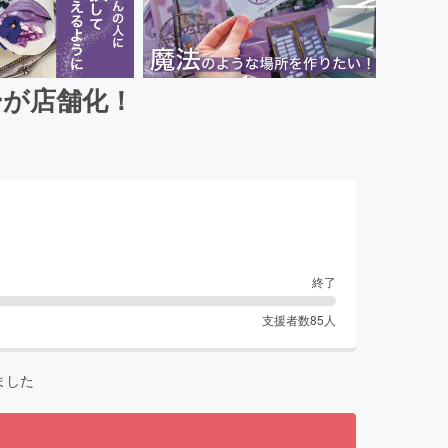
ーが店舗化！
終了
支援者数
85
人
ました