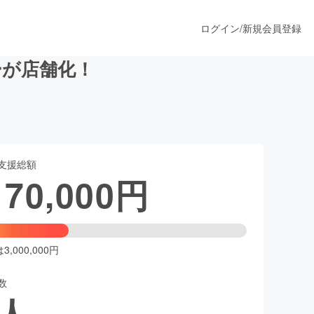
ログイン
/
新規会員登録
ーが店舗化！
うすぐ公開されます
支援総額
プロダクト
170,000
円
ファッション
スポーツ
,000,000円
数
ア
ソーシャルグッド
人