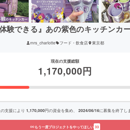
体験できる』あの紫色のキッチンカ
mrs_charlotte
フード・飲食店
東京都
現在の支援総額
1,170,000
円
人の支援により
1,170,000
円の資金を集め、
2024/06/16
に募集を終了し
もう一度プロジェクトをやってほしい
33