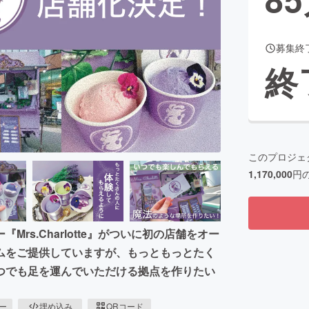
募集終
CAMPFIRE for Social Good
CAMPFIRE Creation
終
CAMPFIREふるさと納税
machi-ya
コミュニティ
このプロジェ
1,170,000
円
s.Charlotte』がついに初の店舗をオー
ムをご提供していますが、もっともっとたく
つでも足を運んでいただける拠点を作りたい
ピー
埋め込み
QRコード