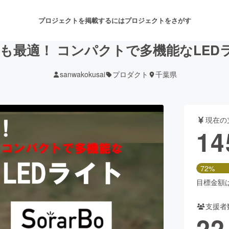
プロジェクトを掲載するには
プロジェクトをさがす
最適！ コンパクトで多機能なLEDライ
sanwakokusai
プロダクト
千葉県
注目のリターン
注目の新着プロジェクト
募集終了が近いプロジェクト
も
現在の
音楽
舞台・パフォーマンス
14
ゲーム・サービス開発
フード・飲食店
72%
書籍・雑誌出版
アニメ・漫画
目標金額は2
支援者
チャレンジ
ビューティー・ヘルスケ
22