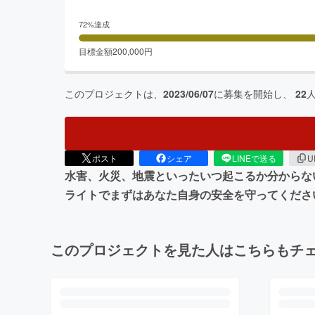
72
%達成
目標金額
200,000
円
このプロジェクトは、
2023/06/07
に募集を開始し、
22
ポスト
シェア
LINEで送る
U
水害、火災、地震といったいつ起こるか分からな
ライトでまずはあなた自身の安全を守ってくださ
このプロジェクトを見た人はこちらもチ