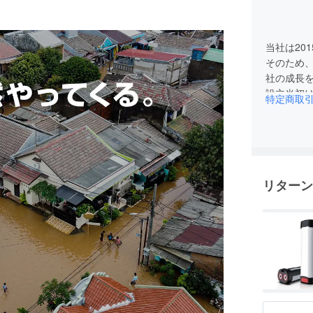
当社は20
そのため
社の成長
設立当初
特定商取
需要を把
入れ・供
実に増や
リターン