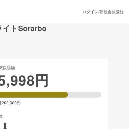
ログイン
/
新規会員登録
トSorarbo
うすぐ公開されます
支援総額
プロダクト
5,998
円
ファッション
スポーツ
00,000円
数
ア
ソーシャルグッド
人