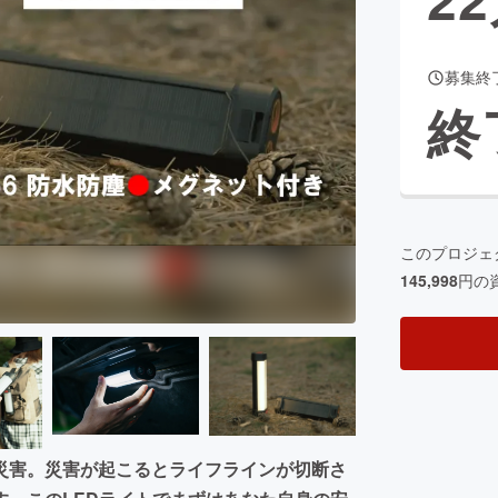
募集終
CAMPFIRE for Social Good
CAMPFIRE Creation
終
CAMPFIREふるさと納税
machi-ya
コミュニティ
このプロジェ
145,998
円の
災害。災害が起こるとライフラインが切断さ