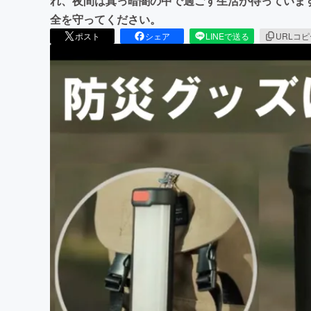
れ、夜間は真っ暗闇の中で過ごす生活が待っています
全を守ってください。
ポスト
シェア
LINEで送る
URLコ