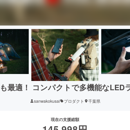
最適！ コンパクトで多機能なLEDライ
sanwakokusai
プロダクト
千葉県
現在の支援総額
145,998
円