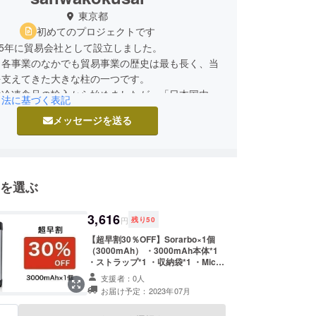
東京都
初めてのプロジェクトです
15年に貿易会社として設立しました。
、各事業のなかでも貿易事業の歴史は最も長く、当
を支えてきた大きな柱の一つです。
は冷凍食品の輸入から始めましたが、「日本国内の
引法に基づく表記
握するスキル」と「主な輸入先である中国からの仕
メッセージを送る
給ルート開拓ノウハウ」を活かして、取引実績を着
しています。
を選ぶ
3,616
円
残り
50
【超早割30％OFF】Sorarbo×1個
（3000mAh） ・3000mAh本体*1
・ストラップ*1 ・収納袋*1 ・Micro
USB充電ケーブル*1 ・スマホ充電
支援者：0人
3in1ケーブル*1 ・商品説明書*1 *一
お届け予定：2023年07月
般販売予定価格4,380円の30%OFF
※税込み、送料（全国一律550円）込