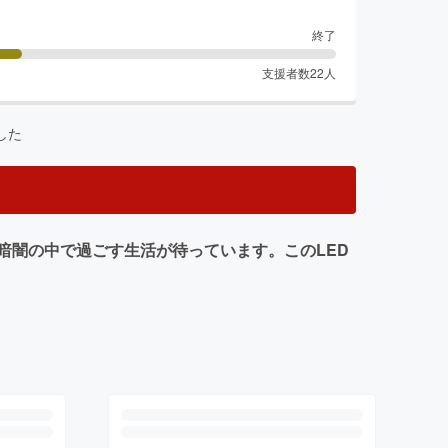
終了
支援者数
22
人
した
暗闇の中で過ごす生活が待っています。このLED