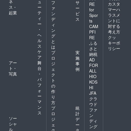
ネ
ュ
フ
サ
カスタ
RE
ス・
ー
ァ
ー
マーハ
for
起業
テ
ン
ビ
ラスメ
Spor
ィ
デ
ス
ントに
ts
ー
ィ
対する
CAM
・
ン
考え方
PFI
ヘ
グ
クッ
RE
ル
と
キーポ
ふる
ス
は
リシー
さと
ケ
プ
実
納税
ア
ロ
施
AD
アー
舞
ジ
事
FOR
ト・
台
ェ
例
ALL
写真
・
ク
HIO
パ
ト
KOS
フ
の
HI
ォ
作
JFA
ー
り
クラ
マ
方
ウド
ン
プ
統
ファ
ス
ロ
計
ン
ソー
ジ
デ
ディ
シャ
ェ
ー
ング
ル
ク
タ