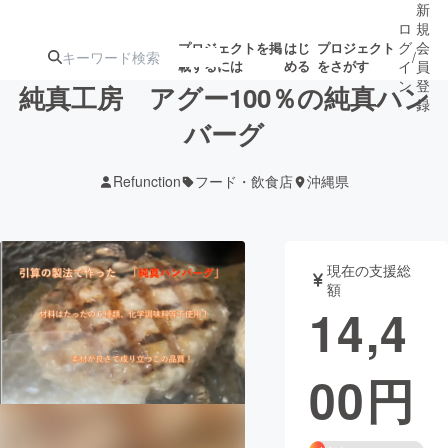
新
ロ
規
グ
会
プロジェクトを掲
はじ
プロジェクト
/
載するには
める
をさがす
イ
員
ン
登
純真工房 アグー100％の純真ハン
録
バーグ
人気のプロ
注目のリ
注目の新着プロ
募集終了が近いプ
もうすぐ公開
Refunction
フード・飲食店
沖縄県
ジェクト
ターン
ジェクト
ロジェクト
されます
アート・写真
音楽
現在の支援総
額
14,4
テクノロジー・ガジェット
ゲーム・サ
00
円
映像・映画
書籍・雑誌
ビジネス・起業
チャレンジ