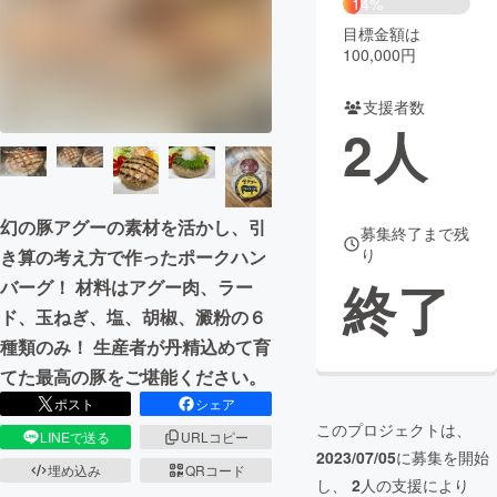
14%
目標金額は
まちづくり・地域活性化
100,000円
支援者数
CAMPFIRE for Social Good
CAMPFIRE Creation
2
人
CAMPFIREふるさと納税
machi-ya
コミュニティ
幻の豚アグーの素材を活かし、引
募集終了まで残
り
き算の考え方で作ったポークハン
終了
バーグ！ 材料はアグー肉、ラー
ド、玉ねぎ、塩、胡椒、澱粉の６
種類のみ！ 生産者が丹精込めて育
てた最高の豚をご堪能ください。
ポスト
シェア
このプロジェクトは、
LINEで送る
URLコピー
2023/07/05
に募集を開始
埋め込み
QRコード
し、
2
人の支援により