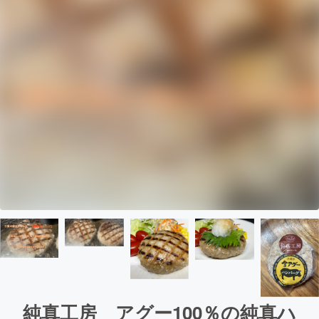
純真工房 アグー100％の純真ハ