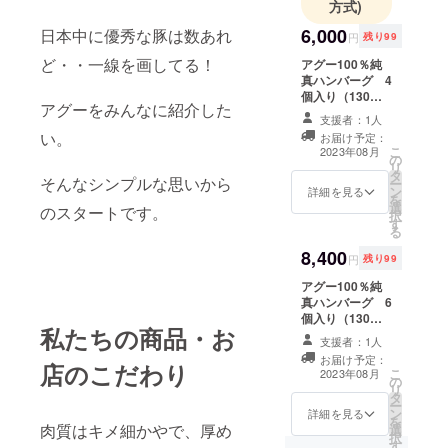
方式)
築、新規商
品開発、
6,000
日本中に優秀な豚は数あれ
円
残り99
マーケティ
ど・・一線を画してる！
アグー100％純
ング支援、
真ハンバーグ 4
個入り（130ｇ
事業企画な
アグーをみんなに紹介した
／個） 送料込
どの業務を
支援者：1人
（冷凍）・税
い。
お届け予定：
支援しフー
込 6000円 ※賞
こ
2023年08月
の
味期限：冷凍状
ドビジネス
リ
タ
態で製造から
そんなシンプルな思いから
ー
の根幹を担
ン
365日 ■調理方法
詳細を見る
を
う様々な商
選
について 美味し
のスタートです。
択
す
い焼き方の詳細
品企画を
る
説明リーフレッ
テーマに活
8,400
トを同梱致しま
円
残り99
す ■お届けの日
動していま
アグー100％純
程について
す。
真ハンバーグ 6
フォーマット
個入り（130ｇ
上、お届けは8月
私たちの商品・お
／個） 送料込
となっておりま
支援者：1人
（冷凍）・税
すが、ご支援い
お届け予定：
込 8400円 ※賞
店のこだわり
ただいてから30
こ
2023年08月
の
味期限：冷凍状
日以内のお届け
リ
タ
態で製造から
を目標としてお
ー
ン
365日 ■調理方法
詳細を見る
ります。 一部、
を
肉質はキメ細かやで、厚め
選
について 美味し
豚の発育の関係
択
す
い焼き方の詳細
から遅れること