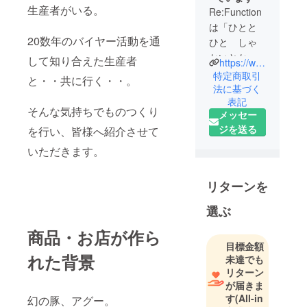
生産者がいる。
Re:Function
は「ひとと
20数年のバイヤー活動を通
ひと しゃ
かいとかい
して知り合えた生産者
https://www.function-inc.biz/
しゃ ご縁
特定商取引
と・・共に行く・・。
をつなぐ」
法に基づく
表記
をモットー
そんな気持ちでものつくり
メッセー
に食ビジネ
ジを送る
を行い、皆様へ紹介させて
スを応援し
ています。
いただきます。
食品メー
リターンを
カー様、外
食チェーン
選ぶ
様、その他
商品・お店が作ら
多様な関連
目標金額
事業者様向
れた背景
未達でも
けに、食材
リターン
調達、PB開
が届きま
す
(All-in
発、物流構
幻の豚、アグー。