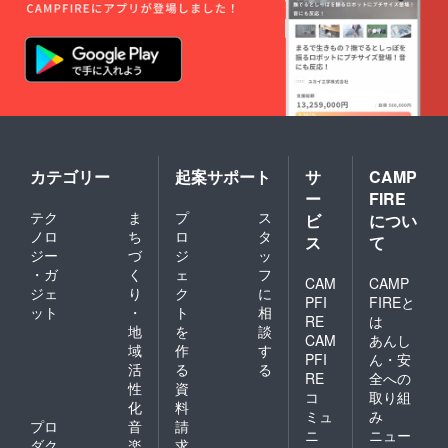
カテゴリー
起案サポート
サ
CAMP
ー
FIRE
テク
ま
プ
ス
ビ
につい
ノロ
ち
ロ
タ
ス
て
ジー
づ
ジ
ッ
・ガ
く
ェ
フ
CAM
CAMP
ジェ
り
ク
に
PFI
FIREと
ット
・
ト
相
RE
は
地
を
談
CAM
あんし
域
作
す
PFI
ん・安
活
る
る
RE
全への
性
資
コ
取り組
化
料
ミュ
み
プロ
音
請
ニ
ニュー
ダク
楽
求