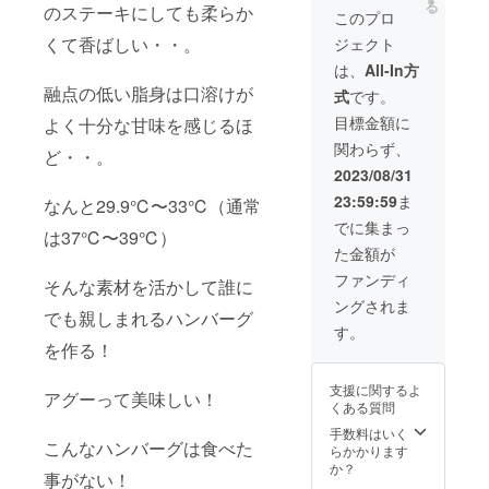
る
のステーキにしても柔らか
説明リーフレッ
このプロ
もありますが、
トを同梱致しま
その際はご了承
くて香ばしい・・。
ジェクト
す ■お届けの日
ください。 ■原
程について
は、
All-In方
材料及び添加物
フォーマット
等の食品表示に
融点の低い脂身は口溶けが
式
です。
上、お届けは8月
ついて 原材料及
となっておりま
目標金額に
び添加物等の食
よく十分な甘味を感じるほ
すが、ご支援い
品表示はお届け
関わらず、
ど・・。
ただいてから30
商品のラベルに
日以内のお届け
2023/08/31
表記されます。
を目標としてお
商品開封前には
23:59:59
ま
なんと29.9℃〜33℃（通常
ります。 一部、
必ずお届けのリ
豚の発育の関係
でに集まっ
ターン品に貼付
は37℃〜39℃）
から遅れること
されたラベルや
た金額が
もありますが、
注意書きをご確
その際はご了承
ファンディ
認ください。
そんな素材を活かして誰に
ください。 ■原
ングされま
材料及び添加物
でも親しまれるハンバーグ
等の食品表示に
す。
ついて 原材料及
を作る！
び添加物等の食
品表示はお届け
支援に関するよ
アグーって美味しい！
商品のラベルに
くある質問
表記されます。
手数料はいく
商品開封前には
こんなハンバーグは食べた
らかかります
必ずお届けのリ
か？
ターン品に貼付
事がない！
されたラベルや