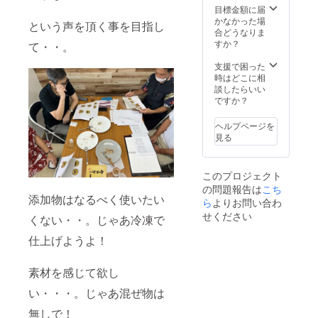
目標金額に届
注意書きをご確
かなかった場
認ください。
という声を頂く事を目指し
合どうなりま
すか？
て・・。
支援で困った
時はどこに相
談したらいい
ですか？
ヘルプページを
見る
このプロジェクト
の問題報告は
こち
添加物はなるべく使いたい
ら
よりお問い合わ
せください
くない・・。じゃあ冷凍で
仕上げようよ！
素材を感じて欲し
い・・・。じゃあ混ぜ物は
無しで！