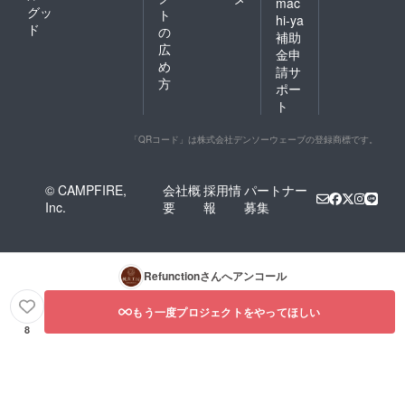
mac
グッ
ト
hi-ya
ド
の
補助
広
金申
め
請サ
方
ポー
ト
「QRコード」は株式会社デンソーウェーブの登録商標です。
© CAMPFIRE,
会社概
採用情
パートナー
Inc.
要
報
募集
Refunction
さんへアンコール
もう一度プロジェクトをやってほしい
8