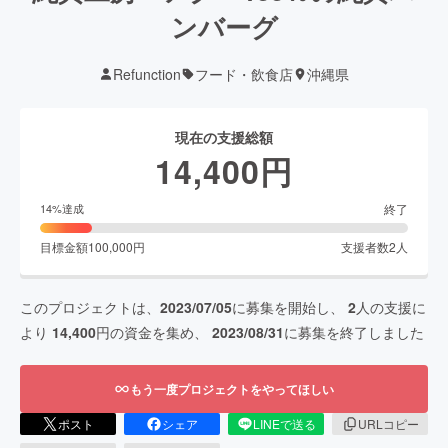
ンバーグ
Refunction
フード・飲食店
沖縄県
現在の支援総額
14,400
円
終了
14
%達成
目標金額
100,000
円
支援者数
2
人
このプロジェクトは、
2023/07/05
に募集を開始し、
2
人の支援に
より
14,400
円の資金を集め、
2023/08/31
に募集を終了しました
もう一度プロジェクトをやってほしい
ポスト
シェア
LINEで送る
URLコピー