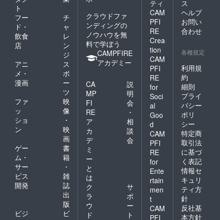
ティ
ス
ト
CAM
ヘルプ
クラウドファ
フー
チ
PFI
お問い
ンディングの
ド・
ャ
RE
合わせ
ノウハウを無
飲食
レ
Crea
料で学ぼう
店
ン
tion
各種規定
CAMPFIRE
ジ
CAM
アカデミー
アニ
ス
利用規
PFI
メ・
ポ
約
RE
漫画
ー
CA
説
細則
for
ツ
MP
明
プライ
Soci
ファ
映
FI
会
バシー
al
ッ
像
RE
・
ポリ
Goo
ショ
・
ア
相
シー
d
ン
映
カ
談
特定商
CAM
画
デ
会
取引法
PFI
ゲー
書
ミ
に基づ
RE
ム・
籍
ー
く表記
for
サー
・
と
情報セ
Ente
ビス
雑
は
キュリ
rtain
開発
誌
ク
サ
ティ方
men
出
ラ
ポ
針
t
版
ウ
ー
反社基
CAM
ビジ
ビ
ド
ト
本方針
PFI